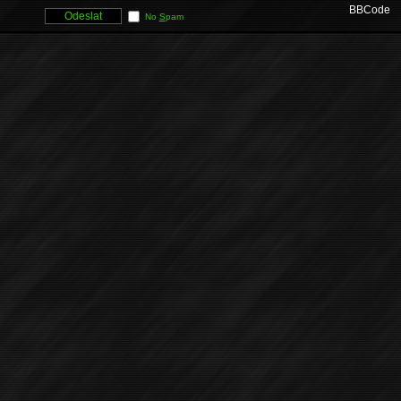
BBCode
No
S
pam