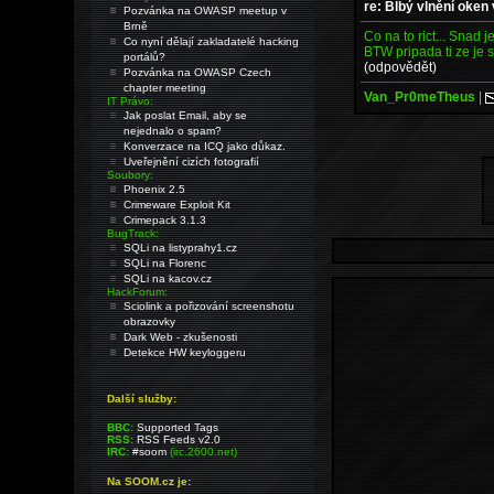
re: Blbý vlnění oken
Pozvánka na OWASP meetup v
Brně
Co na to rict... Snad j
Co nyní dělají zakladatelé hacking
BTW pripada ti ze je
portálů?
(odpovědět)
Pozvánka na OWASP Czech
chapter meeting
Van_Pr0meTheus
|
IT Právo:
Jak poslat Email, aby se
nejednalo o spam?
Konverzace na ICQ jako důkaz.
Uveřejnění cizích fotografií
Soubory:
Phoenix 2.5
Crimeware Exploit Kit
Crimepack 3.1.3
BugTrack:
SQLi na listyprahy1.cz
SQLi na Florenc
SQLi na kacov.cz
HackForum:
Sciolink a pořizování screenshotu
obrazovky
Dark Web - zkušenosti
Detekce HW keyloggeru
Další služby:
BBC:
Supported Tags
RSS:
RSS Feeds v2.0
IRC:
#soom
(irc.2600.net)
Na SOOM.cz je: