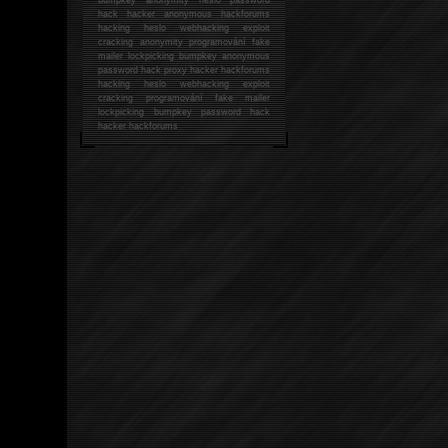
hack
hacker anonymous hackforums
hacking
heslo webhacking exploit
cracking anonymity programování fake
mailer lockpicking bumpkey anonymous
password hack proxy hacker hackforums
hacking heslo webhacking exploit
cracking programování fake mailer
lockpicking bumpkey password hack
hacker
hackforums