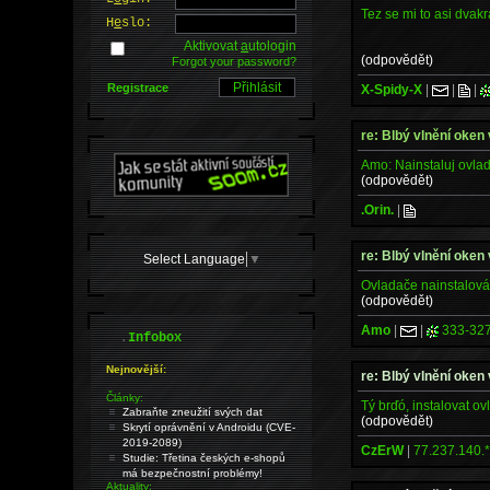
Tez se mi to asi dvakr
H
e
slo:
Aktivovat
a
utologin
(odpovědět)
Forgot your password?
Registrace
X-Spidy-X
|
|
|
re: Blbý vlnění oken
Amo: Nainstaluj ovlada
(odpovědět)
.Orin.
|
re: Blbý vlnění oken
Select Language
▼
Ovladače nainstalován
(odpovědět)
Amo
|
|
333-32
.
Infobox
Nejnovější:
re: Blbý vlnění oken
Články:
Tý brďó, instalovat ov
Zabraňte zneužití svých dat
(odpovědět)
Skrytí oprávnění v Androidu (CVE-
2019-2089)
CzErW
|
77.237.140.
Studie: Třetina českých e-shopů
má bezpečnostní problémy!
Aktuality: