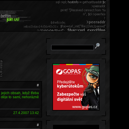
#
 jejich obsah, když třeba
e děje to samí, nehorázně
27.4.2007 13:42
#