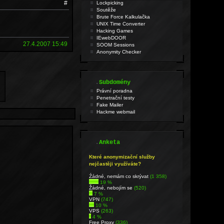
#
Lockpicking
Soutěže
Brute Force Kalkulačka
UNIX Time Converter
Hacking Games
IEwebDOOR
27.4.2007 15:49
SOOM Sessions
Anonymity Checker
.
Subdomény
Právní poradna
Penetrační testy
Fake Mailer
Hackme webmail
.
Anketa
Které anonymizační služby
nejčastěji využíváte?
Źádné, nemám co skrývat
(1 358)
19 %
Žádné, nebojím se
(520)
7 %
VPN
(747)
10 %
VPS
(263)
4 %
Free Proxy
(336)