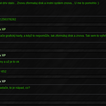
at driv stalo... Znovu zformatuj disk a instni system znova... U me to pomohlo :)
256378282
 v XP
če grafický karty, a když to nepomůže, tak zformátuj disk a znova. Tak sem to vyřeši
 v XP
y a už je to ok
7-652
 v XP
ladače, to je nápad, co?
*