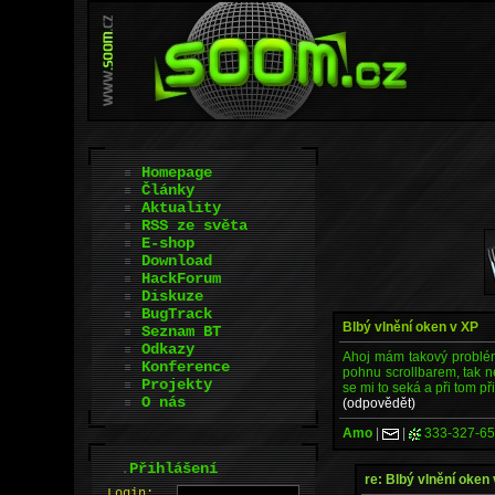
Homepage
Články
Aktuality
RSS ze světa
E-shop
Download
HackForum
Diskuze
BugTrack
Blbý vlnění oken v XP
Seznam BT
Odkazy
Ahoj mám takový problém-
Konference
pohnu scrollbarem, tak n
Projekty
se mi to seká a při tom př
O nás
(odpovědět)
Amo
|
|
333-327-6
.
Přihlášení
re: Blbý vlnění oken
L
o
gin: