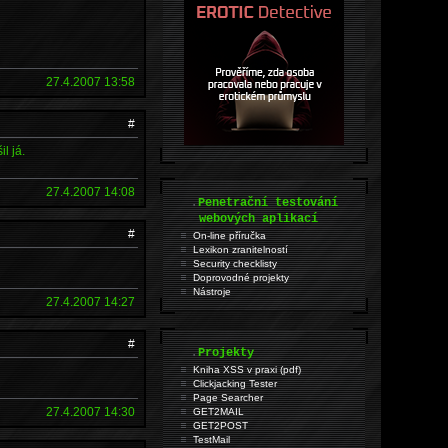
27.4.2007 13:58
#
l já.
27.4.2007 14:08
.
Penetrační testování
webových aplikací
#
On-line příručka
Lexikon zranitelností
Security checklisty
Doprovodné projekty
Nástroje
27.4.2007 14:27
#
.
Projekty
Kniha XSS v praxi (pdf)
Clickjacking Tester
Page Searcher
27.4.2007 14:30
GET2MAIL
GET2POST
TestMail