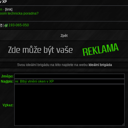
 v XP
en -
[link]
 soom technicka poradna?
|
193-065-050
Zpět
Svou ideální brigádu na léto najdete na webu
Ideální brigáda
Jmé
n
o:
Na
d
pis:
V
z
kaz: