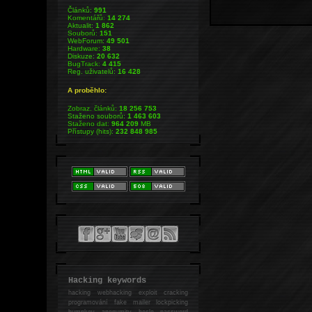
Článků:
991
Komentářů:
14 274
Aktualit:
1 862
Souborů:
151
WebForum:
49 501
Hardware:
38
Diskuze:
20 632
BugTrack:
4 415
Reg. uživatelů:
16 428
A proběhlo:
Zobraz. článků:
18 256 753
Staženo souborů:
1 463 603
Staženo dat:
964 209
MB
Přístupy (hits):
232 848 985
Hacking keywords
hacking
webhacking exploit cracking
programování fake mailer lockpicking
bumpkey anonymity heslo password