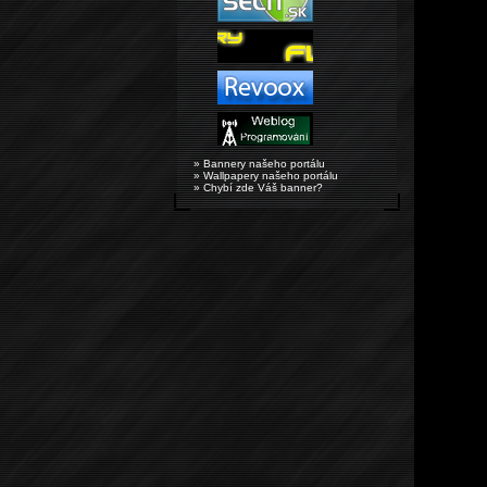
» Bannery našeho portálu
» Wallpapery našeho portálu
» Chybí zde Váš banner?