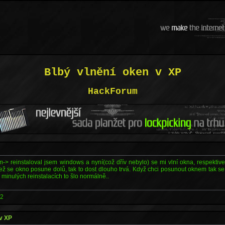
Blbý vlnění oken v XP
HackForum
> reinstaloval jsem windows a nyní(což dřív nebylo) se mi vlní okna, respektive
ež se okno posune dolů, tak to dost dlouho trvá. Když chci posunout oknem tak s
i minulých reinstalacích to šlo normálně..
52
 v XP