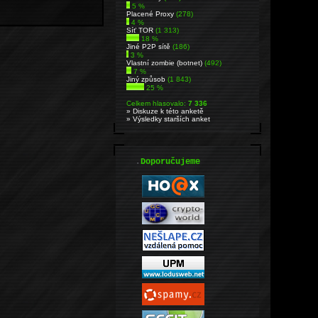
5 %
Placené Proxy
(278)
4 %
Síť TOR
(1 313)
18 %
Jiné P2P sítě
(186)
3 %
Vlastní zombie (botnet)
(492)
7 %
Jiný způsob
(1 843)
25 %
Celkem hlasovalo:
7 336
» Diskuze k této anketě
» Výsledky starších anket
.
Doporučujeme