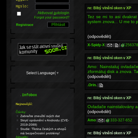
H
e
slo:
re: Blbý vlnění oken v XP
Aktivovat
a
utologin
Tez se mi to asi dvakrat 
Forgot your password?
system znova... U me to 
Registrace
(odpovědět)
X-Spidy-X
|
|
|
256378
re: Blbý vlnění oken v XP
Amo: Nainstaluj ovladače
zformátuj disk a znova. Ta
Select Language
▼
(odpovědět)
.Orin.
|
.
Infobox
re: Blbý vlnění oken v XP
Nejnovější:
Ovladače nainstalovány a 
(odpovědět)
Články:
Zabraňte zneužití svých dat
Amo
|
|
333-327-652
Skrytí oprávnění v Androidu (CVE-
2019-2089)
Studie: Třetina českých e-shopů
re: Blbý vlnění oken v XP
má bezpečnostní problémy!
Aktuality: