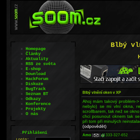
Blbý vl
Homepage
Články
Aktuality
RSS ze světa
E-shop
Download
HackForum
Diskuze
BugTrack
Blbý vlnění oken v XP
Seznam BT
Odkazy
Ahoj mám takový problém-> r
Konference
nebylo) se mi vlní okna, r
Projekty
scrollbarem, tak než se okno
O nás
chci posunout oknem tak se
při tom při minulých reinstala
(odpovědět)
.
Přihlášení
Amo
|
|
333-327-652
L
o
gin: