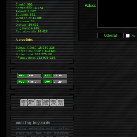
Článků:
991
V
z
kaz:
Komentářů:
14 274
Aktualit:
1 862
Souborů:
151
WebForum:
49 501
Hardware:
38
Diskuze:
20 632
BugTrack:
4 415
Reg. uživatelů:
16 428
No
A proběhlo:
Zobraz. článků:
18 260 228
Staženo souborů:
1 463 699
Staženo dat:
964 275
MB
Přístupy (hits):
232 935 624
Hacking keywords
hacking
webhacking exploit cracking
programování fake mailer lockpicking
bumpkey anonymity heslo password