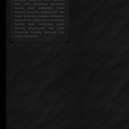
hack
hacker anonymous hackforums
hacking
heslo webhacking exploit
cracking anonymity programování fake
mailer lockpicking bumpkey anonymous
password hack proxy hacker hackforums
hacking heslo webhacking exploit
cracking programování fake mailer
lockpicking bumpkey password hack
hacker
hackforums