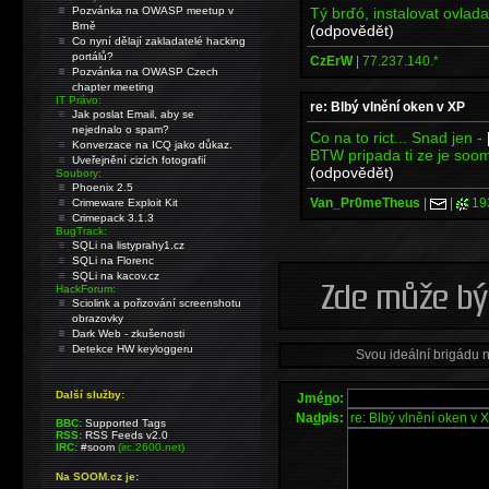
Tý brďó, instalovat ovlada
Pozvánka na OWASP meetup v
Brně
(odpovědět)
Co nyní dělají zakladatelé hacking
portálů?
CzErW
|
77.237.140.*
Pozvánka na OWASP Czech
chapter meeting
IT Právo:
re: Blbý vlnění oken v XP
Jak poslat Email, aby se
nejednalo o spam?
Co na to rict... Snad jen -
Konverzace na ICQ jako důkaz.
BTW pripada ti ze je soo
Uveřejnění cizích fotografií
(odpovědět)
Soubory:
Phoenix 2.5
Van_Pr0meTheus
|
|
19
Crimeware Exploit Kit
Crimepack 3.1.3
BugTrack:
SQLi na listyprahy1.cz
SQLi na Florenc
SQLi na kacov.cz
HackForum:
Sciolink a pořizování screenshotu
obrazovky
Dark Web - zkušenosti
Detekce HW keyloggeru
Svou ideální brigádu 
Další služby:
Jmé
n
o:
Na
d
pis:
BBC:
Supported Tags
RSS:
RSS Feeds v2.0
IRC:
#soom
(irc.2600.net)
Na SOOM.cz je: