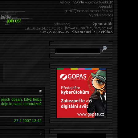
#
 jejich obsah, když třeba
e děje to samí, nehorázně
27.4.2007 13:42
#