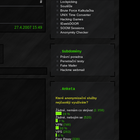
#
Lockpicking
Soutěže
Brute Force Kalkulačka
UNIX Time Converter
Hacking Games
IEwebDOOR
27.4.2007 15:49
SOOM Sessions
Anonymity Checker
.
Subdomény
Právní poradna
Penetrační testy
Fake Mailer
Hackme webmail
.
Anketa
Které anonymizační služby
nejčastěji využíváte?
Źádné, nemám co skrývat
(1 358)
19 %
Žádné, nebojím se
(520)
7 %
VPN
(746)
10 %
VPS
(263)
4 %
Free Proxy
(336)