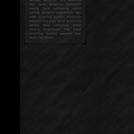
hack
hacker anonymous hackforums
hacking
heslo webhacking exploit
cracking anonymity programování fake
mailer lockpicking bumpkey anonymous
password hack proxy hacker hackforums
hacking heslo webhacking exploit
cracking programování fake mailer
lockpicking bumpkey password hack
hacker
hackforums