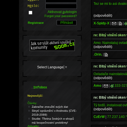
Tez se mi to asi dvakr
H
e
slo:
Aktivovat
a
utologin
(odpovědět)
Forgot your password?
Registrace
X-Spidy-X
|
|
|
re: Blbý vlnění oken
Amo: Nainstaluj ovlada
(odpovědět)
.Orin.
|
re: Blbý vlnění oken
Select Language
▼
Ovladače nainstalován
(odpovědět)
Amo
|
|
333-32
.
Infobox
Nejnovější:
re: Blbý vlnění oken
Články:
Tý brďó, instalovat ov
Zabraňte zneužití svých dat
(odpovědět)
Skrytí oprávnění v Androidu (CVE-
2019-2089)
CzErW
|
77.237.140.
Studie: Třetina českých e-shopů
má bezpečnostní problémy!
Aktuality: