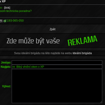
 v XP
en -
[link]
 soom technicka poradna?
|
193-065-050
Zpět
Svou ideální brigádu na léto najdete na webu
Ideální brigáda
Jmé
n
o:
Na
d
pis:
V
z
kaz: