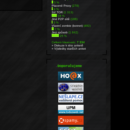
5 %
Placené Proxy
(278)
4 %
Síť TOR
(1 313)
18 %
Jiné P2P sítě
(186)
3 %
Vlastní zombie (botnet)
(492)
7 %
Jiný způsob
(1 842)
25 %
Celkem hlasovalo:
7 334
» Diskuze k této anketě
» Výsledky starších anket
.
Doporučujeme