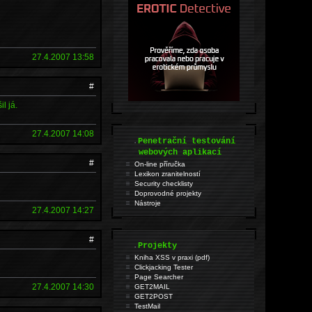
27.4.2007 13:58
#
l já.
27.4.2007 14:08
.
Penetrační testování
webových aplikací
#
On-line příručka
Lexikon zranitelností
Security checklisty
Doprovodné projekty
Nástroje
27.4.2007 14:27
#
.
Projekty
Kniha XSS v praxi (pdf)
Clickjacking Tester
Page Searcher
27.4.2007 14:30
GET2MAIL
GET2POST
TestMail