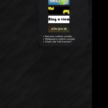
» Bannery našeho portálu
» Wallpapery našeho portálu
» Chybí zde Váš banner?