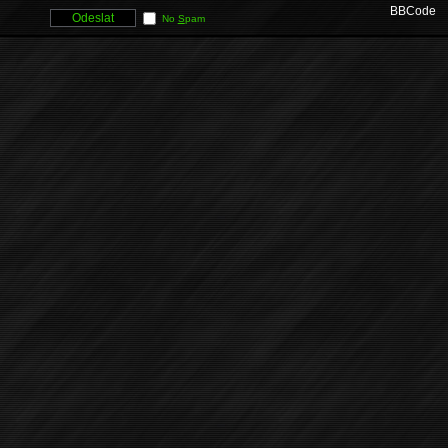
BBCode
No
S
pam