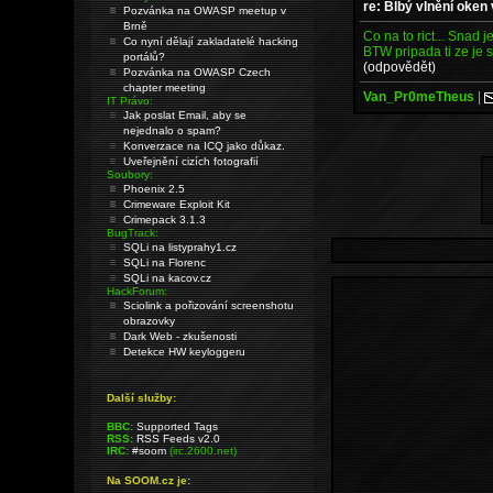
re: Blbý vlnění oken
Pozvánka na OWASP meetup v
Brně
Co na to rict... Snad j
Co nyní dělají zakladatelé hacking
BTW pripada ti ze je
portálů?
(odpovědět)
Pozvánka na OWASP Czech
chapter meeting
Van_Pr0meTheus
|
IT Právo:
Jak poslat Email, aby se
nejednalo o spam?
Konverzace na ICQ jako důkaz.
Uveřejnění cizích fotografií
Soubory:
Phoenix 2.5
Crimeware Exploit Kit
Crimepack 3.1.3
BugTrack:
SQLi na listyprahy1.cz
SQLi na Florenc
SQLi na kacov.cz
HackForum:
Sciolink a pořizování screenshotu
obrazovky
Dark Web - zkušenosti
Detekce HW keyloggeru
Další služby:
BBC:
Supported Tags
RSS:
RSS Feeds v2.0
IRC:
#soom
(irc.2600.net)
Na SOOM.cz je: