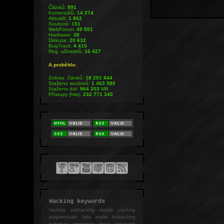
Článků:
991
Komentářů:
14 274
Aktualit:
1 862
Souborů:
151
WebForum:
49 501
Hardware:
38
Diskuze:
20 632
BugTrack:
4 415
Reg. uživatelů:
16 427
A proběhlo:
Zobraz. článků:
18 251 844
Staženo souborů:
1 463 580
Staženo dat:
964 203
MB
Přístupy (hits):
232 771 340
Hacking keywords
hacking
webhacking exploit cracking
programování fake mailer lockpicking
bumpkey anonymity heslo password