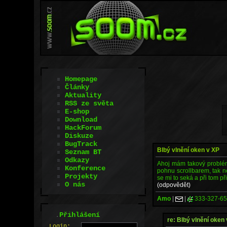
Homepage
Články
Aktuality
RSS ze světa
E-shop
Download
HackForum
Diskuze
BugTrack
Blbý vlnění oken v XP
Seznam BT
Odkazy
Ahoj mám takový problém-
Konference
pohnu scrollbarem, tak n
Projekty
se mi to seká a při tom př
O nás
(odpovědět)
Amo
|
|
333-327-6
.
Přihlášení
re: Blbý vlnění oken
L
o
gin: