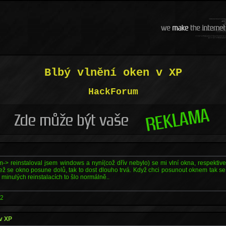
Blbý vlnění oken v XP
HackForum
> reinstaloval jsem windows a nyní(což dřív nebylo) se mi vlní okna, respektive
ež se okno posune dolů, tak to dost dlouho trvá. Když chci posunout oknem tak s
i minulých reinstalacích to šlo normálně..
52
 v XP