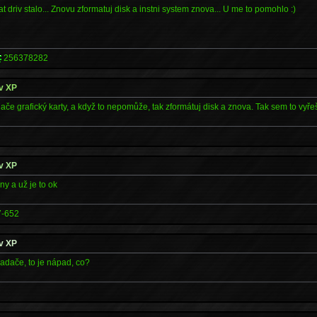
at driv stalo... Znovu zformatuj disk a instni system znova... U me to pomohlo :)
256378282
 v XP
če grafický karty, a když to nepomůže, tak zformátuj disk a znova. Tak sem to vyřeši
 v XP
y a už je to ok
7-652
 v XP
ladače, to je nápad, co?
*