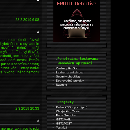
28.2.2019 6:08
#
chopnostem téměř převzal
 zbytečně se coby admin
 rozváděl...čehož později
 myšlení....Takový člověk,
okladů, tam si ho začali
.
Penetrační testování
dě které dostali četníci
webových aplikací
jak se k servrům dostali)
ptcha kódu, který natřel
On-line příručka
ože nikoho jiného nemohli
Lexikon zranitelností
Security checklisty
Doprovodné projekty
Nástroje
.
Projekty
Kniha XSS v praxi (pdf)
2.3.2019 20:33
Clickjacking Tester
Page Searcher
GET2MAIL
#
GET2POST
TestMail
nie user tak naco to robi