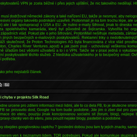
kytovatelů VPN je zcela běžné i přes jejich ujištění, že nic takového nedělají. 
.
 musí dodržovat německé zákony a také nařízení EU, takže je nesmysl, aby nelogov
esivní orgány takovéto podnikání uzavřeli. Protonmail je na tom trochu lépe, ale 
) ale i tak spolupracují s USA a EU. Je nutno e-maily šifrovat, jinak to dneska ne
e za spolehlivého kamaráda, který byl původně ze švýcarska. Vytvořila ho or
západních vlád. Pokud jde o jeho šifrování, ProtonMail nešifruje metadata, záhla
ch jiných bezpečných e-mailových poskytovatelů. Reklamní triky o nedotknutelných
áží skutečnost, že Proton Technologies AG byla financována z více vlád prostřed
ston, Charles River Ventures..apod) a jak jsem psal - uchovávají veškerou kom
ně úřadům bez vědomí uživatelů a to i o VPN. Takže se v praxi jedná o vykutálen
žní poskytovatelé těchto služeb. Z hlediska uživatelského je to bezpečný email. 
ní potřeba.
jako jeho nejslabší článek.
|
si chyba v projektu Silk Road
odne urcene pro zdileni informaci mezi lidmi, ale to co dela FB, to je skutecne smi
 FB se provavilo dost, Google na tom bude podobne. Jde jim o zber dat pro zpe
rmace do eteru, pouziju jinak koncipovanou socialni sit (forum, blog), nejlepe b
zpravy-clanky ven do eteru, jsou pouzit nejake blogy, pastebin a podobne.
ky obejdes googlovskou captchu ? (posledni dobou jsou tam ty jejich znacky, samo
merem ven k neznamym lidem, TOR potrebujes. Pokud ale komunikuje skupina lid