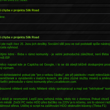
si chyba v projektu Silk Road
ekne.
si chyba v projektu Silk Road
de najít i bez JS. Jsou jich desítky. Sociální sítě jsou ve své podstatě spíše nást
 zcela vyhnout.
tými lidmi - třeba v rámci komunity - je velmi jednoduchá záležitost, není třeba
níš ISP.
co napsat kde je Captcha od Google, i to se dá obejít běžně dostupnými prost
ký význam.
ní dohledatelné pokud jde "jen o velkou částku", ale při jakékoliv i malé mikročás
 peněženek a vynášením v malých kusech, ale přes zůzné služby mixérů a směná
 ošetřit i jednoduše v rámci komunity přes Localbitcoin.com.
sazené některé exit nody. Některé vlády spolupracují a mají své "odchytové" kon
ní době je nesmyslné. Lepší jsou veřejná místa, nikdy nic z domova. Pokud chceš
m městě. Zničit PC nebo HDD přes tlačítko na 220V je k ničemu, oni to obnoví i 
táhnout střeva. Udělej si script na zašifrování HDD stisknutím klávesy (Třeba F1)