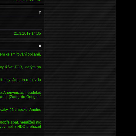
#
21.3.2019 14:35
#
rojem ke šmírování občanů,
 využívat TOR, kterým na
ředky. Jde jen o to, zda
tce. Anonymizaci neuděláš
ren. (Zadej do Google "
cáky. ( Německo, Anglie,
 dobře spát, nemůžeš nic
kdyby měli z HDD přeházet