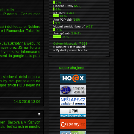
5 %
Placené Proxy
(278)
cehokoliv.
4 %
Síť TOR
(1 313)
li IP adresu. Coz mi moc
18 %
Jiné P2P sítě
(185)
3 %
si i dohledat je. Nektere
Vlastní zombie (botnet)
(491)
7 %
oc e i Rumunsko. Takze ke
Jiný způsob
(1 842)
25 %
 JavaSkripty na webu, to
Celkem hlasovalo:
7 329
» Diskuze k této anketě
hu mysy prez JS na Toru a
» Výsledky starších anket
e byt nekaka informace o
seni do google uctu prez
.
Doporučujeme
 sledovali delsi dobu a
on by mel par sekund na
ejde znicit HDD nejak na
14.3.2019 13:06
#
lení šacovala v různých
tili. Teď už jich je mnoho