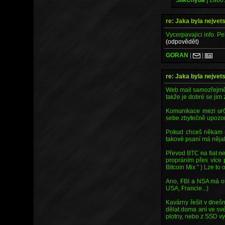
re: Jaka byla nejvet
Vycerpavajici info. P
(odpovědět)
GORAN
|
|
re: Jaka byla nejvet
Web mail samozřejmě j
takže je dobré se jim
Komunikace mezi urči
sebe zbytečně upozor
Pokud chceš někam ně
takové psaní má něja
Převod BTC na fiat ne
propráním přes více
Bitcoin Mix " ) Lze to
Ano, FBI a NSA má ob
USA, Francie...)
Kavárny řešit v dneš
dělat doma ani ve své
plotny, nebo z SSD vy