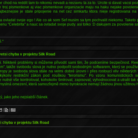
or chod na reddit tam to nikomu nevadi a nezavru ta za to. Urcite si davat vacsi po
e troj pismenkove aj viac pismenkove organizacie maju na haku nejake povoleni
ajbeznejsie je stale pripojenie na net cez simkartu ktora nieje registrovana n
sa ovladat svoje ego ! Ale co ak som Sef musim sa tym pochvalit niekomu. Taketo p
enu "Celebrita" a nauc sa ovladat svoje pudy. asi tolko :D dakujem za povolenie s
6.*
vetsi chyba v projektu Silk Road
. Některé problémy si můžeme přivodit sami tím, že podceníme bezpečnost. Reed
", takže svobodu slova je nutno podpořit svobodným softwarem, který se používá 
ropy je svoboda slova stále na velmi dobré úrovni i přes rostoucí vliv některých v
akýkoliv restrikční zákon pod rouškou "terorismu". Po vzoru komunistických 
e nutné vše kontrolovat, kohokoliv šmírovat, zapisovat, vyhodnocovat a utratit t
smyslná omezení, která samozřejmě mimo byrokracie nemají žádnou jinou užitnou 
ný, jako jeho nejslabší článek.
|
|
si chyba v projektu Silk Road