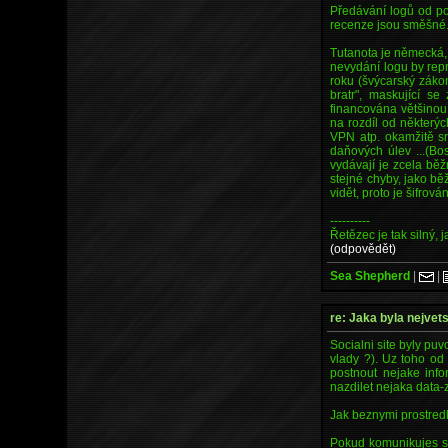
Předávání logů od pos
recenze jsou směšné
Tutanota je německá,
nevydání logu by repr
roku (švýcarský zákon
bratr", maskující s
financována většinou 
na rozdíl od některý
VPN atp. okamžitě sr
daňových úlev ...(Bo
vydávají je zcela běž
stejné chyby, jako bě
vidět, proto je šifrová
----------
Řetězec je tak silný, 
(odpovědět)
Sea Shepherd
|
|
re: Jaka byla nejvet
Socialni site byly puv
vlady ?). Uz toho od
postnout nejake info
nazdilet nejaka data-
Jak beznymi prostred
Pokud komunikujes s