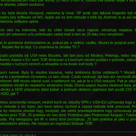
komunikovat jen mezi par lidma, co neco o tom vi, muzes vse udelat nejak v siti tor
e stranky, zdileni souboru)
 by byla docela hloupost, zejmena ty nove. XP jeste zas takova tragedie byt 
adny jiny software od MS. Apple asi na tom nebude o tolik lip. Android, to je asi s
etalnimu software uplne.
ych veci na internetu, kde by chtel clovek neco napsat, obsahuje nejakou 
vic pri vytvareni uctu potrebujes zadat mail a tam se JS taky moc nevyhnes.
t, to pomerne dohledatelne je, pokud jde o velkou castku. Muzes to proprat prez
 Nejake fee to stoji. Co znamena ta zkratka TV ?
ezujici pravidla od USA nebo Bruselu, tak tam jsou od Moskvy, Pekingu, nebo n
yberes. Aspon v EU neni TOR blokovan a k beznym vecem postaci v pohode, zalezi
ejdila v ruznych zemich a obsadila si na trvalo exit nody ?
nci nemel. Byla to vlastne kavarna, nebo knihovna (tiche oddeleni) ? Museli 
at to s konkretnim clovekem, co tam chodi. Casto cestoval, tak tam ani nechodil dl
nihovni Wifi musis udelat ucet, v nekterych ne, jak je to v USA netusim. Pak je otazka,
idelne chodit do nejakeho verejneho mista. Doma aspon muzes sledovat lepe, jes
 desky a HDD pripojeny dalsi kabel a jedinym stiskem vypinace tam pustit 220 V
 HDD, jak ?
nou anonymitu nesazel, nedivil bych se, kdyzby VPN v USA-EU uchvavaly logy a v
to nebude o nic lepsi, jen mezi sebou vychod a zapad nebude tolik pracovat. Pr
e by nekomu predali logy, neslysel, ale velmi pravdepodobne logy uchovavaji pr
tanes prez TOR, JS potreba vic nez dost. Podobne jako Protonmail funguje i Tuta
usta. Pry nelogujou ani IP, o cemz dost pochybuju. JS tam potreba je jako u proto
ekundarni adresu. Ale nejspis pri registraci blokuje TOR.
1768:1001:21::32a3:*