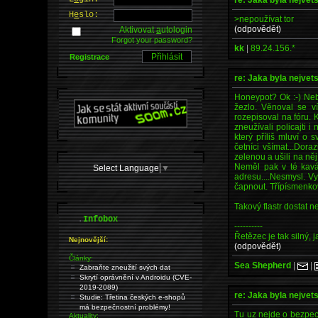
H
e
slo:
>nepoužívat tor
(odpovědět)
Aktivovat
a
utologin
Forgot your password?
kk
|
89.24.156.*
Registrace
re: Jaka byla nejvet
Honeypot? Ok :-) Neb
žezlo. Věnoval se v
rozepisoval na fóru. 
zneužívali policajti i
který příliš mluví o
četníci všímat...Dor
zelenou a ušili na ně
Neměl pak v té kavár
Select Language
▼
adresu....Nesmysl. Vy
čapnout. Třípísmenkov
Takový flastr dostat n
.
Infobox
----------
Řetězec je tak silný, 
Nejnovější:
(odpovědět)
Články:
Sea Shepherd
|
|
Zabraňte zneužití svých dat
Skrytí oprávnění v Androidu (CVE-
2019-2089)
re: Jaka byla nejvet
Studie: Třetina českých e-shopů
má bezpečnostní problémy!
Tu uz nejde o bezpecn
Aktuality: