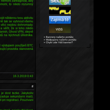
ech nemohl zareagovat, aby
emohl, to nikdo rozumný
it některou tvou aktivitu
ejně tak se vyhnout všemu
 věci nejdou dohromady.
 věřit, že si toho nikdo
nish, Ghost VPN, stejně
tů na kýchnutí úředníka.
» Bannery našeho portálu
» Wallpapery našeho portálu
» Chybí zde Váš banner?
ed výstupem použiješ BTC
zující pravidla stanovená
16.3.2019 0:43
#
je dost tezke. Jakykoliv
zaduje sekundarni mail).
pri registraci. Pouzivani