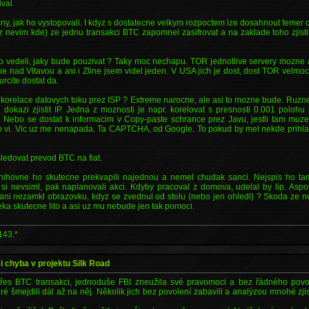
val.
asny, jak ho vystopovali. I kdyz s dostatecne velkym rozpoctem lze dosahnout temer 
 nevim kde) ze jednu transakci BTC zapomnel zasifrovat a na zaklade toho zjisti
o vedeli, jaky bude pouzivat ? Taky moc nechapu. TOR jednotlive servery mozne a
ke nad Vltavou a asi i Zline jsem videl jeden. V USA jich je dost, dost TOR velm
rcite dostat da.
 korelace datovych toku prez ISP ? Extreme narocne, ale asi to mozne bude. Ruzne
li dokazi zjistit IP. Jedna z moznosti je napr. korelovat s presnosti 0.001 polo
. Nebo se dostat k informacim v Copy-paste schrance prez Javu, jestli tam muz
o vi. Vic uz me nenapada. Ta CAPTCHA, od Google. To pokud by mel nekde prihla
sledovat prevod BTC na fiat.
nihovne ho skutecne prekvapili najednou a nemel chudak sanci. Nejspis ho tam
si nevsiml, pak naplanovali akci. Kdyby pracoval z domova, udelal by lip. Asp
ani nezamkl obrazovku, kdyz se zvednul od stolu (nebo jen ohledl) ? Skoda ze n
eka skutecne lito a asi uz mu nebude jen tak pomoci.
143.*
si chyba v projektu Silk Road
u přes BTC transakci, jednoduše FBI zneužila své pravomoci a bez řádného povo
ré šmejdili dál až na něj. Několik jich bez povolení zabavili a analýzou mnohé zjis