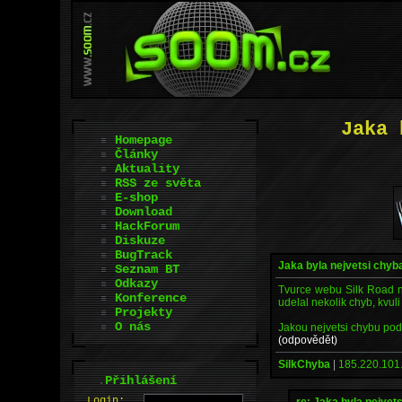
Jaka 
Homepage
Články
Aktuality
RSS ze světa
E-shop
Download
HackForum
Diskuze
BugTrack
Jaka byla nejvetsi chyba
Seznam BT
Odkazy
Tvurce webu Silk Road na
Konference
udelal nekolik chyb, kvuli
Projekty
O nás
Jakou nejvetsi chybu pod
(odpovědět)
SilkChyba
|
185.220.101
.
Přihlášení
L
o
gin:
re: Jaka byla nejvet