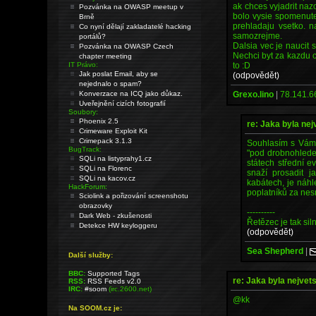
ak chces vyjadrit naz
Pozvánka na OWASP meetup v
bolo vysie spomenut
Brně
prehladaju vsetko. n
Co nyní dělají zakladatelé hacking
samozrejme.
portálů?
Dalsia vec je naucit 
Pozvánka na OWASP Czech
Nechci byt za kazdu c
chapter meeting
to :D
IT Právo:
Jak poslat Email, aby se
(odpovědět)
nejednalo o spam?
Grexo.lino
|
78.141.6
Konverzace na ICQ jako důkaz.
Uveřejnění cizích fotografií
Soubory:
Phoenix 2.5
re: Jaka byla nej
Crimeware Exploit Kit
Crimepack 3.1.3
Souhlasím s Vámi
BugTrack:
"pod drobnohledem
SQLi na listyprahy1.cz
státech střední ev
SQLi na Florenc
snaží prosadit j
SQLi na kacov.cz
kabátech, je náhl
HackForum:
poplatníků za ne
Sciolink a pořizování screenshotu
obrazovky
----------
Dark Web - zkušenosti
Řetězec je tak sil
Detekce HW keyloggeru
(odpovědět)
Sea Shepherd
|
Další služby:
BBC:
Supported Tags
re: Jaka byla nejvet
RSS:
RSS Feeds v2.0
IRC:
#soom
(irc.2600.net)
@kk
Na SOOM.cz je: