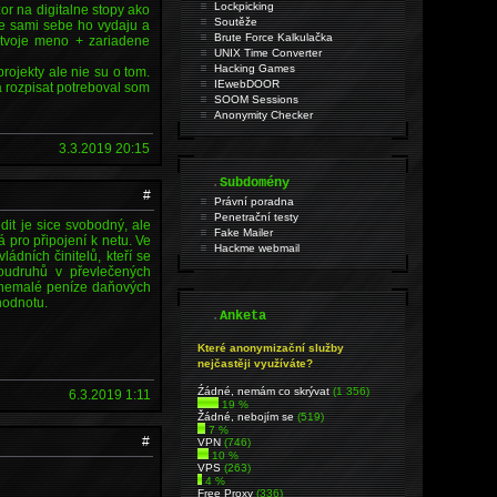
Lockpicking
zor na digitalne stopy ako
Soutěže
e sami sebe ho vydaju a
Brute Force Kalkulačka
a tvoje meno + zariadene
UNIX Time Converter
Hacking Games
rojekty ale nie su o tom.
IEwebDOOR
a rozpisat potreboval som
SOOM Sessions
Anonymity Checker
3.3.2019 20:15
.
Subdomény
#
Právní poradna
Penetrační testy
it je sice svobodný, ale
Fake Mailer
pro připojení k netu. Ve
Hackme webmail
ládních činitelů, kteří se
soudruhů v převlečených
ak nemalé peníze daňových
hodnotu.
.
Anketa
Které anonymizační služby
nejčastěji využíváte?
Źádné, nemám co skrývat
(1 356)
6.3.2019 1:11
19 %
Žádné, nebojím se
(519)
7 %
#
VPN
(746)
10 %
VPS
(263)
4 %
Free Proxy
(336)