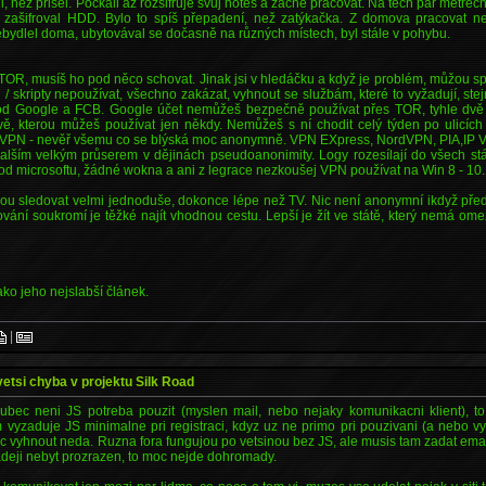
li, než přišel. Počkali až rozšifruje svůj notes a začne pracovat. Na těch pár metr
 zašifroval HDD. Bylo to spíš přepadení, než zatýkačka. Z domova pracovat n
ebydlel doma, ubytovával se dočasně na různých místech, byl stále v pohybu.
 TOR, musíš ho pod něco schovat. Jinak jsi v hledáčku a když je problém, můžou spoj
/ skripty nepoužívat, všechno zakázat, vyhnout se službám, které to vyžadují, st
od Google a FCB. Google účet nemůžeš bezpečně používat přes TOR, tyhle dvě
ě, kterou můžeš používat jen někdy. Nemůžeš s ní chodit celý týden po ulicích a
 VPN - nevěř všemu co se blýská moc anonymně. VPN EXpress, NordVPN, PIA,IP Va
dalším velkým průserem v dějinách pseudoanonimity. Logy rozesílají do všech stá
od microsoftu, žádné wokna a ani z legrace nezkoušej VPN používat na Win 8 - 10.
ou sledovat velmi jednoduše, dokonce lépe než TV. Nic není anonymní ikdyž př
vání soukromí je těžké najít vhodnou cestu. Lepší je žít ve státě, který nemá ome
jako jeho nejslabší článek.
|
vetsi chyba v projektu Silk Road
ubec neni JS potreba pouzit (myslen mail, nebo nejaky komunikacni klient), to 
vyzaduje JS minimalne pri registraci, kdyz uz ne primo pri pouzivani (a nebo vy
 vyhnout neda. Ruzna fora fungujou po vetsinou bez JS, ale musis tam zadat email 
nadeji nebyt prozrazen, to moc nejde dohromady.