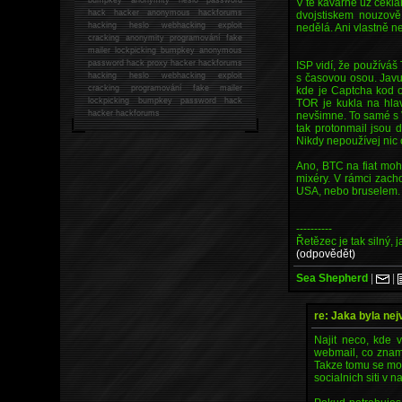
V té kavárně už čekla
hack
hacker anonymous hackforums
dvojstiskem nouzově
hacking
heslo webhacking exploit
nedělá. Ani vlastně n
cracking anonymity programování fake
mailer lockpicking bumpkey anonymous
password hack proxy hacker hackforums
ISP vidí, že používáš
hacking heslo webhacking exploit
s časovou osou. Javu 
cracking programování fake mailer
kde je Captcha kod 
lockpicking bumpkey password hack
TOR je kukla na hlav
hacker
hackforums
nevšimne. To samé s
tak protonmail jsou 
Nikdy nepoužívej nic 
Ano, BTC na fiat moh
mixéry. V rámci zacho
USA, nebo bruselem.
----------
Řetězec je tak silný, 
(odpovědět)
Sea Shepherd
|
|
re: Jaka byla nej
Najit neco, kde v
webmail, co znam 
Takze tomu se moc
socialnich siti v 