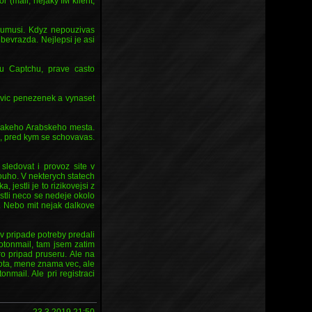
 (mail, nejaky IM klient,
numusi. Kdyz nepouzivas
ebevrazda. Nejlepsi je asi
tu Captchu, prave casto
 vic penezenek a vynaset
ejakeho Arabskeho mesta.
, pred kym se schovavas.
sledovat i provoz site v
ouho. V nekterych statech
 jestli je to rizikovejsi z
tli neco se nedeje okolo
. Nebo mit nejak dalkove
 pripade potreby predali
otonmail, tam jsem zatim
o pripad pruseru. Ale na
nota, mene znama vec, ale
nmail. Ale pri registraci
23.3.2019 21:50