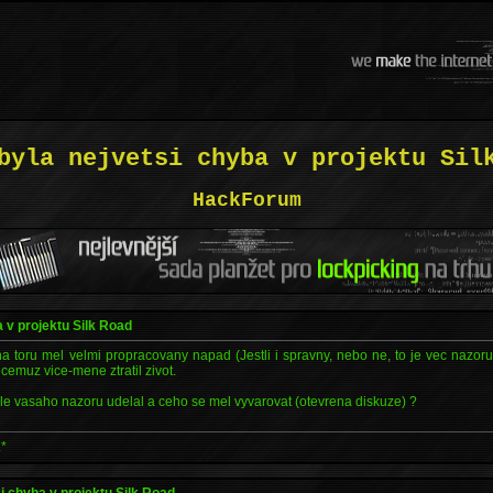
byla nejvetsi chyba v projektu Sil
HackForum
 v projektu Silk Road
 toru mel velmi propracovany napad (Jestli i spravny, nebo ne, to je vec nazoru
 cemuz vice-mene ztratil zivot.
le vasaho nazoru udelal a ceho se mel vyvarovat (otevrena diskuze) ?
.*
si chyba v projektu Silk Road