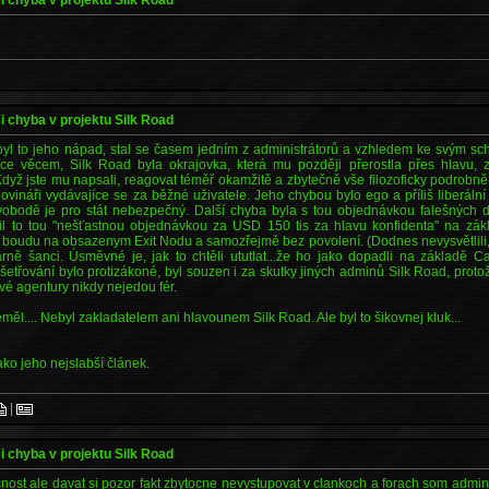
si chyba v projektu Silk Road
yl to jeho nápad, stal se časem jedním z administrátorů a vzhledem ke svým s
íce věcem, Silk Road byla okrajovka, která mu později přerostla přes hlavu,
Když jste mu napsali, reagovat téměř okamžitě a zbytečně vše filozoficky podrobně
 novináři vydávajíce se za běžné uživatele. Jeho chybou bylo ego a příliš liberální
 svobodě je pro stát nebezpečný. Další chyba byla s tou objednávkou falešných d
azil to tou "nešťastnou objednávkou za USD 150 tis za hlavu konfidenta" na zákla
j boudu na obsazenym Exit Nodu a samozřejmě bez povolení. (Dodnes nevysvětlili, 
ně šanci. Úsměvné je, jak to chtěli ututlat...že ho jako dopadli na základě Ca
šetřování bylo protizákoné, byl souzen i za skutky jiných adminů Silk Road, prot
é agentury nikdy nejedou fér.
eměl.... Nebyl zakladatelem ani hlavounem Silk Road. Ale byl to šikovnej kluk...
jako jeho nejslabší článek.
|
si chyba v projektu Silk Road
ost ale davat si pozor fakt zbytocne nevystupovat v clankoch a forach som admin 