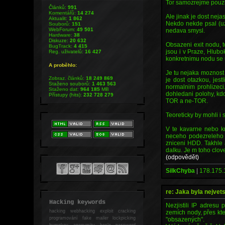
Tor samozrejme pouzi
Článků:
991
Komentářů:
14 274
Ale jinak je dost nej
Aktualit:
1 862
Nekdo nekde psal (uz
Souborů:
151
WebForum:
49 501
nedava smysl.
Hardware:
38
Diskuze:
20 632
Obsazeni exit nodu, t
BugTrack:
4 415
jsou i v Praze, Hlubo
Reg. uživatelů:
16 427
konkretnimu nodu se u
A proběhlo:
Je tu nejaka moznost
Zobraz. článků:
18 249 869
je dost otazkou, jest
Staženo souborů:
1 463 563
normalnim prohlizeci
Staženo dat:
964 185
MB
dohledani polohy, kd
Přístupy (hits):
232 728 279
TOR a ne-TOR.
Teoreticky by mohli i 
V te kavarne nebo k
neceho podezreleho 
zniceni HDD. Takhle 
dalku. Je m toho clov
(odpovědět)
SilkChyba
|
178.175.
re: Jaka byla nejvet
Hacking keywords
Nezjistili IP adres
hacking
webhacking exploit cracking
zemích nody, přes kte
programování fake mailer lockpicking
"obsazených".
bumpkey anonymity heslo password