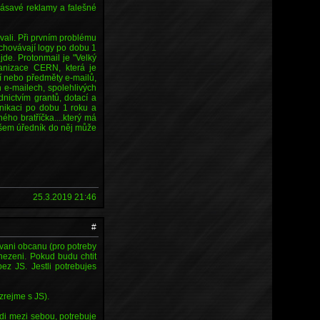
Hlásavé reklamy a falešné
ali. Při prvním problému
uchovávají logy po dobu 1
jde. Protonmail je "Velký
ganizace CERN, která je
ví nebo předměty e-mailů,
 e-mailech, spolehlivých
nictvím grantů, dotací a
unikaci po dobu 1 roku a
ého bratříčka....který má
Ovšem úředník do něj může
25.3.2019 21:46
#
rovani obcanu (pro potreby
nezeni. Pokud budu chtit
ez JS. Jestli potrebujes
zrejme s JS).
i mezi sebou, potrebuje