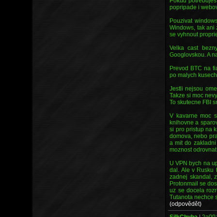
Pokud potrebujes 
popripade i webov
Pouzivat windows
Windows, tak ani z
se vyhnout propri
Velka cast bezn
Googlovskou. A na
Prevod BTC na fia
po malych kusech.
Jestli nejsou om
Takze si moc nev
To skutecne FBI sm
V kavarne moc sa
knihovne a sparov
si pro pristup na k
domova, nebo prav
a mit do zakladni
moznost odrovnat
U VPN bych na upl
dal. Ale v Rusku 
zadnej skandal, z
Protonmail se dos
uz se docela rozr
Tutanota nechce s
(odpovědět)
SilkChyba
|
2a00: