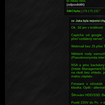
to nikdo nevi.
(odpovědět)
SilkChyba
|
178.175.132.*
re: Jaka byla nejvetsi ch
Ok. Již jen v krátkosti:
Captcha od google: 
přes"vzdálený server".
Webmail bez JS přes TO
Některé nody samozř
(Pseudononymita inter
NSA a jeho backdory:
(Intele Management En
na ráně bez ohledu, 
malou záplatu.
Fimware v síťovkáh 
klasika. Opět - alterna
Šifrování HDD/SSD: Be
Pustit 220V do Pc: = 