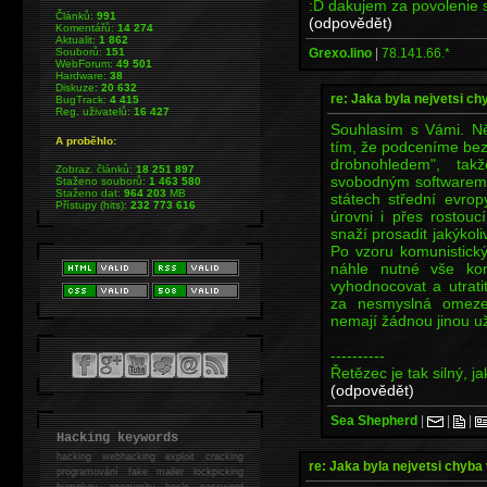
:D dakujem za povolenie s
Článků:
991
(odpovědět)
Komentářů:
14 274
Aktualit:
1 862
Grexo.lino
|
78.141.66.*
Souborů:
151
WebForum:
49 501
Hardware:
38
Diskuze:
20 632
re: Jaka byla nejvetsi ch
BugTrack:
4 415
Reg. uživatelů:
16 427
Souhlasím s Vámi. Ně
A proběhlo:
tím, že podceníme bez
drobnohledem", tak
Zobraz. článků:
18 251 897
svobodným softwarem, 
Staženo souborů:
1 463 580
Staženo dat:
964 203
MB
státech střední evro
Přístupy (hits):
232 773 616
úrovni i přes rostoucí
snaží prosadit jakýkoli
Po vzoru komunistick
náhle nutné vše kont
vyhodnocovat a utrat
za nesmyslná omeze
nemají žádnou jinou u
----------
Řetězec je tak silný, j
(odpovědět)
Sea Shepherd
|
|
|
Hacking keywords
hacking
webhacking exploit cracking
re: Jaka byla nejvetsi chyba 
programování fake mailer lockpicking
bumpkey anonymity heslo password