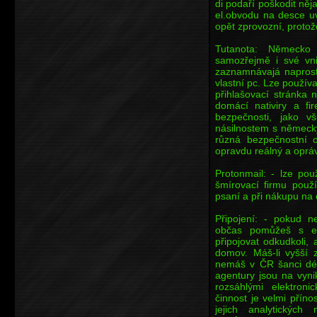
di podaří poškodit ně
el.obvodu na desce uv
opět zprovozní, proto
Tutanota: Německ
samozřejmě i své vnit
zaznamnávajá naprost
vlastní pc. Lze používa
přihlašovací stránka 
domácí nativiry a f
bezpečnosti, jako 
násilnostem s německ
různá bezpečnostní 
opravdu reálný a oprá
Protonmail: - lze pou
šmírovací firmu použ
psaní a při nákupu na 
Připojení: - pokud n
občas pomůžeš s e
připojovat odkudkoli,
domov. Máš-li vyšší 
nemáš v ČR šanci dél
agentury jsou na vynik
rozsáhlými elektroni
činnost je velmi příno
jejich analytických