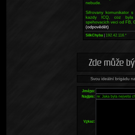
nebude.
Sifrovany komunikator s
kazdy ICQ, coz byla 
spehovacich veci od FB, G
(odpovědět)
SilkChyba
|
192.42.116.*
Svou ideální brigádu n
Jmé
n
o:
Na
d
pis:
V
z
kaz: