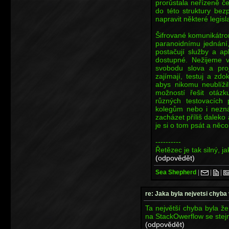
prorůstala neřízeně č
do této struktury bez
napravit některé legisl
Šifrované komunikátrory
paranoidnímu jednání
postačují služby a ap
dostupné. Nežijeme 
svobodu slova a pro
zajímají, testuj a zd
abys nikomu neublíži
možností řešit otázk
různých testovacích
kolegům nebo i nezn
zacházet příliš daleko
je si o tom psát a něco
----------
Řetězec je tak silný, j
(odpovědět)
Sea Shepherd
|
|
|
re: Jaka byla nejvetsi chyba 
Ta největší chyba byla ž
na StackOwerflow se stej
(odpovědět)