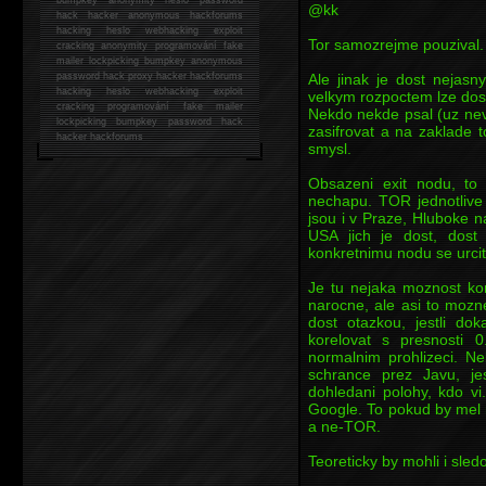
@kk
hack
hacker anonymous hackforums
hacking
heslo webhacking exploit
Tor samozrejme pouzival.
cracking anonymity programování fake
mailer lockpicking bumpkey anonymous
Ale jinak je dost nejasn
password hack proxy hacker hackforums
hacking heslo webhacking exploit
velkym rozpoctem lze dos
cracking programování fake mailer
Nekdo nekde psal (uz ne
lockpicking bumpkey password hack
zasifrovat a na zaklade 
hacker
hackforums
smysl.
Obsazeni exit nodu, to
nechapu. TOR jednotlive 
jsou i v Praze, Hluboke na
USA jich je dost, dos
konkretnimu nodu se urcit
Je tu nejaka moznost ko
narocne, ale asi to mozn
dost otazkou, jestli dok
korelovat s presnosti
normalnim prohlizeci. N
schrance prez Javu, j
dohledani polohy, kdo 
Google. To pokud by mel 
a ne-TOR.
Teoreticky by mohli i sled