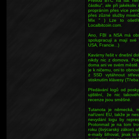
Převod BTC na fiat nen
částku", ale při jakékoli
propráním přes více pen
přes zůzné služby mixér
Mix " ) Lze to ošetři
Localbitcoin.com.
Ano, FBI a NSA má obsa
spolupracují a mají své
USA, Francie...)
Kavárny řešit v dnešní do
nikdy nic z domova. Pok
doma ani ve svém městě. 
je k ničemu, oni to obnov
z SSD vytáhnout střeva
stisknutím klávesy (Třeba
Předávání logů od poskyt
ujištění, že nic takové
recenze jsou směšné.
Tutanota je německá, 
nařízení EU, takže je ne
nevydání logu by repres
Protonmail je na tom tr
roku (švýcarský zákon) a
e-maily šifrovat, jinak to