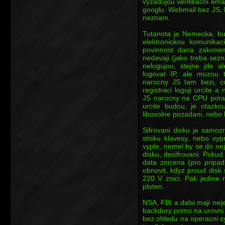
vyzadujou verifikacni ema
googlu. Webmail bez JS, 
neznam.
Tutanota je Nemecka, bu
elektronickou komunikac
povinnost dana zakone
nedavaji (jako treba sez
nelogujou, stejne jde 
logovat IP, ale muzou 
narocny JS tam bezi, co 
registraci loguji urcite 
JS narocny na CPU porad
urcite budou, je otazko
libovolne pozadani, nebo 
Sifrovani disku je samoz
stisku klavesy, nebo vyp
vyple, nemel by se do nej 
disku, desifrovani. Pokud
data znicena (pro pripad
obnovit, kdyz proud disk
220 V znici. Pak jedine 
ploten.
NSA, FBI a dalsi maji ne
backdory primo na urovni
bez ohledu na operacni 