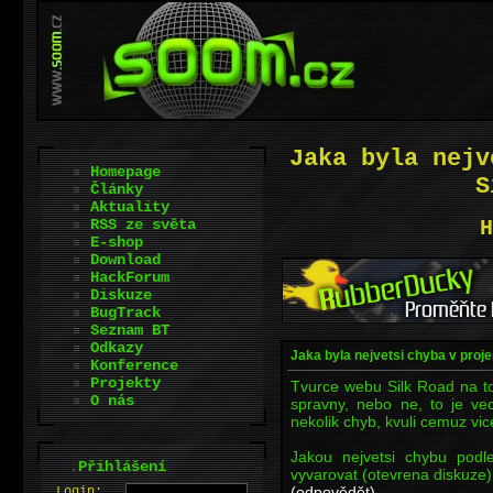
Jaka byla nejv
Homepage
S
Články
Aktuality
RSS ze světa
H
E-shop
Download
HackForum
Diskuze
BugTrack
Seznam BT
Odkazy
Jaka byla nejvetsi chyba v proje
Konference
Projekty
Tvurce webu Silk Road na to
O nás
spravny, nebo ne, to je ve
nekolik chyb, kvuli cemuz vice
Jakou nejvetsi chybu pod
.
Přihlášení
vyvarovat (otevrena diskuze)
(odpovědět)
L
o
gin: