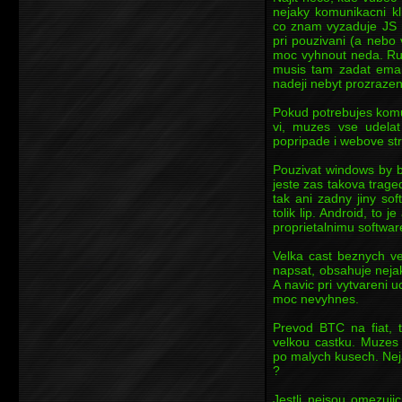
nejaky komunikacni kli
co znam vyzaduje JS m
pri pouzivani (a nebo
moc vyhnout neda. Ruz
musis tam zadat email 
nadeji nebyt prozraze
Pokud potrebujes komu
vi, muzes vse udelat 
popripade i webove str
Pouzivat windows by b
jeste zas takova trag
tak ani zadny jiny s
tolik lip. Android, to 
proprietalnimu softwar
Velka cast beznych ve
napsat, obsahuje neja
A navic pri vytvareni 
moc nevyhnes.
Prevod BTC na fiat, 
velkou castku. Muzes
po malych kusech. Nej
?
Jestli nejsou omezuji