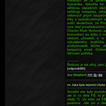
maskující se za spoleh
švýcarska. Vytvořila ho
většinou západních vlád
nešifruje metadata, záh
některých jiných bezpeč
triky o nedotknutelných 
sráží skutečnost, že Pr
více vlád prostřednictvím
Charles River Ventures..a
komunikaci po dobu 1 ro
vědomí uživatelů a t
vykutáleného bratříčka
poskytovatelé těchto s
bezpečný email. Ovšem
šifrování potřeba.
----------
Řetězec je tak silný, jako 
(odpovědět)
Sea Shepherd
|
|
|
re: Jaka byla nejvetsi chyba 
Socialni site byly puvodn
ale to co dela FB, to j
vlady ?). Uz toho od FB
podobne. Jde jim o zbe