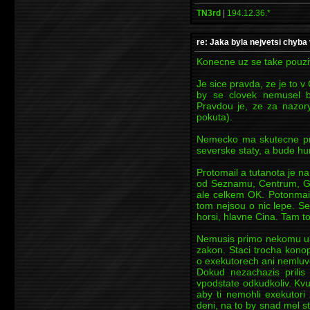
TN3rd
|
194.12.36.*
re: Jaka byla nejvetsi chyba 
Konecne uz se take pouziv
Je sice pravda, ze je to 
by se clovek nemusel b
Pravdou je, ze za nazory
pokuta).
Nemecko ma skutecne pro
severske staty, a bude hur
Protomail a tutanota je na
od Seznamu, Centrum, Go
ale celkem OK. Potonmai
tom nejsou o nic lepe. S
horsi, hlavne Cina. Tam 
Nemusis primo nekomu ubli
zakon. Staci trocha konop
o exekutorech ani nemluv
Dokud nezachazis prilis
vpodstate odkudkoliv. Kv
aby ti nemohli exekutori
deni, na to by snad mel s