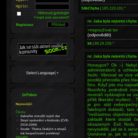
H
e
slo:
SilkChyba
|
185.220.101.*
Aktivovat
a
utologin
Forgot your password?
re: Jaka byla nejvetsi chyba 
Registrace
>nepoužívat tor
(odpovědět)
kk
|
89.24.156.*
re: Jaka byla nejvetsi chyba 
Honeypot? Ok :-) Nebyl
administrátorů a vzhle
Select Language
▼
žezlo. Věnoval se více v
později přerostla přes hl
fóru. Když jste mu napsa
filozoficky podrobně rozv
novináři vydávajíce se z
.
Infobox
příliš liberální myšlení..
je pro stát nebezpečn
Nejnovější:
falešných dokladů, tam si
Články:
"nešťastnou objednávkou
Zabraňte zneužití svých dat
základě které dostali č
Skrytí oprávnění v Androidu (CVE-
obsazenym Exit Nodu 
2019-2089)
nevysvětlili, jak se k ser
Studie: Třetina českých e-shopů
Úsměvné je, jak to chtěl
má bezpečnostní problémy!
Aktuality: