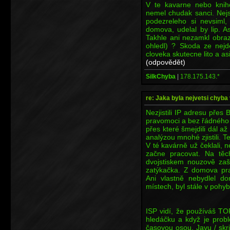
V te kavarne nebo knih
nemel chudak sanci. Nejs
podezreleho si nevsiml,
domova, udelal by lip. 
Takhle ani nezamkl obraz
ohledl) ? Skoda ze nejd
cloveka skutecne lito a a
(odpovědět)
SilkChyba
|
178.175.143.*
re: Jaka byla nejvetsi chyba 
Nezjistili IP adresu přes
pravomoci a bez řádného 
přes které šmejdili dál až
analýzou mnohé zjistili. 
V té kavárně už čeklali, n
začne pracovat. Na tě
dvojstiskem nouzově zaš
zatýkačka. Z domova pra
Ani vlastně nebydlel d
místech, byl stále v pohyb
ISP vidí, že používáš TO
hledáčku a když je probl
časovou osou. Javu / skr