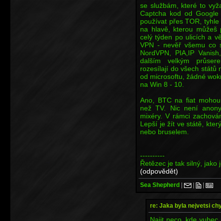
se službám, které to vyž
Captcha kod od Google
používat přes TOR, tyhle
na hlavě, kterou můžeš 
celý týden po ulicích a v
VPN - nevěř všemu co 
NordVPN, PIA,IP Vanish,
dalším velkým průser
rozesílají do všech států
od microsoftu, žádné wok
na Win 8 - 10.
Ano, BTC na fiat mohou 
než TV. Nic není anon
mixéry. V rámci zachován
Lepší je žít ve státě, kt
nebo bruselem.
----------
Řetězec je tak silný, jako 
(odpovědět)
Sea Shepherd
|
|
|
re: Jaka byla nejvetsi ch
Najit neco, kde vubec