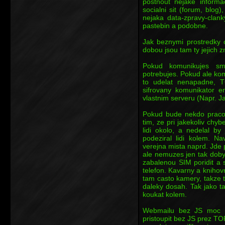
postnout nejake informa
socialni sit (forum, blog)
nejaka data-zpravy-clank
pastebin a podobne.
Jak beznymi prostredky 
dobou jsou tam ty jejich 
Pokud komunikujes 
potrebujes. Pokud ale kom
to udelat nenapadne, 
sifrovany komunikator e
vlastnim serveru (Napr. J
Pokud bude nekdo praco
tim, ze pri jakekoliv chyb
lidi okolo, a nedelal by
podeziral lidi kolem. N
verejna mista naprd. Jde 
ale nemuzes jen tak dobyt
zabalenou SIM poridit a s
telefon. Kavarny a knihovny
tam casto kamery, takze 
daleky dosah. Tak jako t
koukat kolem.
Webmailu bez JS moc 
pristoupit bez JS prez TO