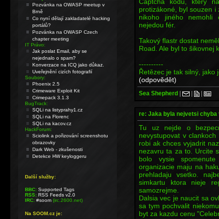
Captcha kódu, který nat
Pozvánka na OWASP meetup v
protizákoné, byl souzen i
Brně
nikoho jiného nemohli 
Co nyní dělají zakladatelé hacking
nejedou fér.
portálů?
Pozvánka na OWASP Czech
chapter meeting
Takový flastr dostat nemě
IT Právo:
Road. Ale byl to šikovnej k
Jak poslat Email, aby se
nejednalo o spam?
----------
Konverzace na ICQ jako důkaz.
Řetězec je tak silný, jako 
Uveřejnění cizích fotografií
Soubory:
(odpovědět)
Phoenix 2.5
Crimeware Exploit Kit
Sea Shepherd
|
|
|
Crimepack 3.1.3
BugTrack:
SQLi na listyprahy1.cz
re: Jaka byla nejvetsi chyba 
SQLi na Florenc
SQLi na kacov.cz
Tu uz nejde o bezpecn
HackForum:
nevystupovat v clankoch
Sciolink a pořizování screenshotu
robi ak chces vyjadrit n
obrazovky
Dark Web - zkušenosti
nezavru ta za to. Urcite 
Detekce HW keyloggeru
bolo vysie spomenute
organizacie maju na hak
prehladaju vsetko. najb
Další služby:
simkartu ktora nieje r
samozrejme.
BBC:
Supported Tags
RSS:
RSS Feeds v2.0
Dalsia vec je naucit sa o
IRC:
#soom
(irc.2600.net)
sa tym pochvalit niekomu
byt za kazdu cenu "Celebri
Na SOOM.cz je: