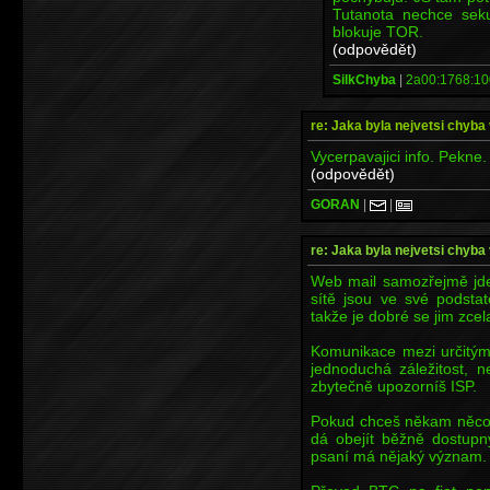
Tutanota nechce sekun
blokuje TOR.
(odpovědět)
SilkChyba
|
2a00:1768:10
re: Jaka byla nejvetsi chyba 
Vycerpavajici info. Pekne.
(odpovědět)
GORAN
|
|
re: Jaka byla nejvetsi chyba 
Web mail samozřejmě jde n
sítě jsou ve své podsta
takže je dobré se jim zcel
Komunikace mezi určitými
jednoduchá záležitost, 
zbytečně upozorníš ISP.
Pokud chceš někam něco 
dá obejít běžně dostupn
psaní má nějaký význam.