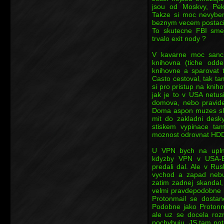
jsou od Moskvy, Pek
Takze si moc nevybe
beznym vecem postaci 
To skutecne FBI smej
trvalo exit nody ?
V kavarne moc sanci
knihovna (tiche odde
knihovne a sparovat 
Casto cestoval, tak ta
si pro pristup na kniho
jak je to v USA netusim
domova, nebo pravide
Doma aspon muzes sled
mit do zakladni desk
stiskem vypinace ta
moznost odrovnat HDD
U VPN bych na uplno
kdyzby VPN v USA-E
predali dal. Ale v Ru
vychod a zapad nebud
zatim zadnej skandal,
velmi pravdepodobne l
Protonmail se dosta
Podobne jako Protonm
ale uz se docela roz
pochybuju. JS tam potre