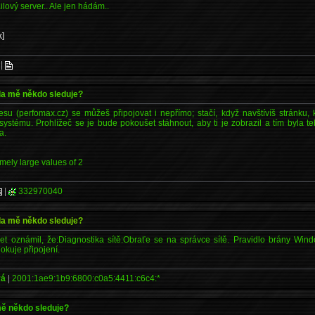
lový server.. Ale jen hádám..
k]
|
zda mě někdo sleduje?
u (perfomax.cz) se můžeš připojovat i nepřímo; stačí, když navštívíš stránku, 
systému. Prohlížeč se je bude pokoušet stáhnout, aby ti je zobrazil a tím byla 
a.
emely large values of 2
|
332970040
zda mě někdo sleduje?
et oznámil, že:Diagnostika sítě:Obraťe se na správce sítě. Pravidlo brány Wind
okuje připojení.
vá
|
2001:1ae9:1b9:6800:c0a5:4411:c6c4:*
 mě někdo sleduje?