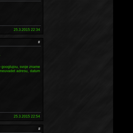
25.3.2015 22:34
#
.
e googlujou, svoje zname
 neuvadet adresu, datum
25.3.2015 22:54
#