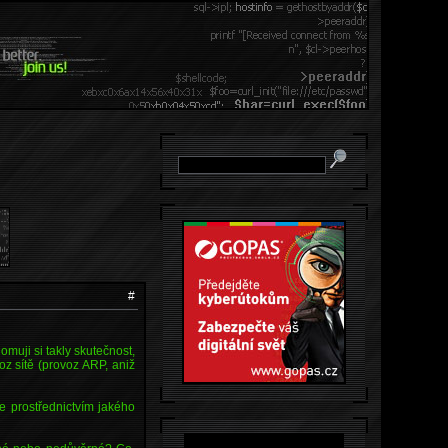
#
muji si takly skutečnost,
oz sítě (provoz ARP, aniž
je prostřednictvím jakého