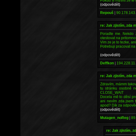
Pokud si myslíš že tě 
(odpovědět)
Repouš
|
90.178.143.
re: Jak zjistím, zda
Poradte me. Nekdo z
otestovat na pritomno
Vim ze je to tezke, an
Potrebuji pracovat na 
(odpovědět)
Deffkon
|
194.228.11.
re: Jak zjistím, zda
Zdravím, mámm takove
tu stránku osobně n
CLOSE_WAIT
Docela mě to děsí pro
ani nevím zda jsem t
apod? Dík za odpověd
(odpovědět)
Mutagen_noReg
|
89
re: Jak zjistím, 