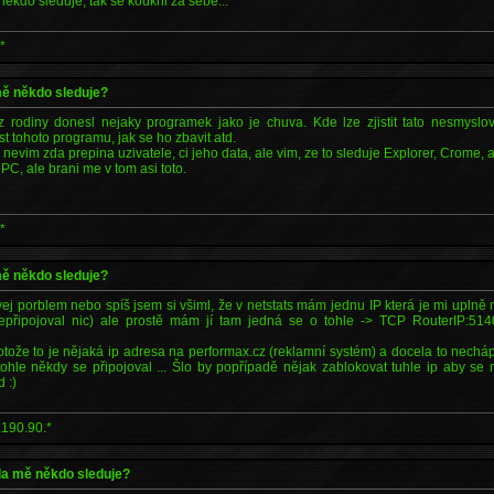
někdo sleduje, tak se koukni za sebe...
*
 mě někdo sleduje?
 rodiny donesl nejaky programek jako je chuva. Kde lze zjistit tato nesmyslov
st tohoto programu, jak se ho zbavit atd.
i nevim zda prepina uzivatele, ci jeho data, ale vim, ze to sleduje Explorer, Crome, 
PC, ale brani me v tom asi toto.
*
 mě někdo sleduje?
j porblem nebo spíš jsem si všiml, že v netstats mám jednu IP která je mi uplně
epřipojoval nic) ale prostě mám jí tam jedná se o tohle -> TCP RouterIP:51
tože to je nějaká ip adresa na performax.cz (reklamní systém) a docela to nechá
ohle někdy se připojoval ... Šlo by popřípadě nějak zablokovat tuhle ip aby se
 :)
.190.90.*
zda mě někdo sleduje?