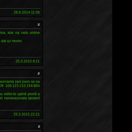
26.6.2014 11:56
#
ina, kde na netu online
a dal uz nevim.
25.3.2015 8:21
#
 neznámá (ani jsem se na
409 109.123.210.154:80n
pu vidím to uplně prvně a
 mi nenavazovala spojení
25.3.2015 22:21
#