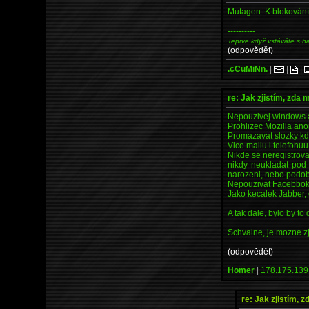
Mutagen: K blokování 
----------
Teprve když vstáváte s h
(odpovědět)
.cCuMiNn.
|
|
|
re: Jak zjistím, zda
Nepouzivej windows 
Prohlizec Mozilla an
Promazavat slozky kd
Vice mailu i telefonuu 
Nikde se neregistrov
nikdy neukladat pod
narozeni, nebo podob
Nepouzivat Facebbok,
Jako kecalek Jabber,
A tak dale, bylo by to
Schvalne, je mozne zj
(odpovědět)
Homer
|
178.175.139
re: Jak zjistím, 