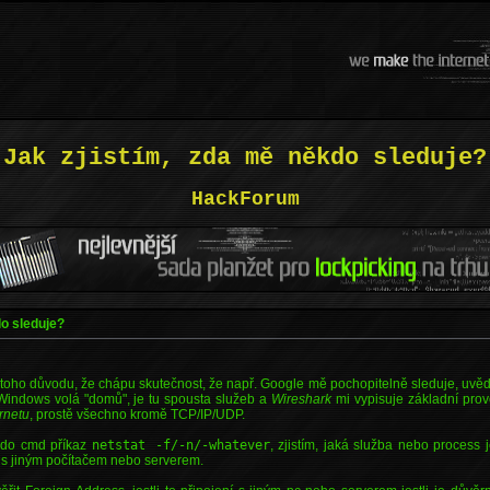
Jak zjistím, zda mě někdo sleduje?
HackForum
do sleduje?
 toho důvodu, že chápu skutečnost, že např. Google mě pochopitelně sleduje, uvědo
 Windows volá "domů", je tu spousta služeb a
Wireshark
mi vypisuje základní prov
ernetu
, prostě všechno kromě TCP/IP/UDP.
do cmd příkaz
netstat -f/-n/-whatever
, zjistím, jaká služba nebo process 
 s jiným počítačem nebo serverem.