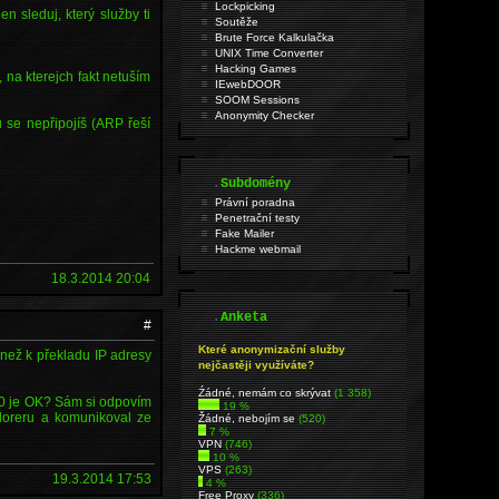
Lockpicking
en sleduj, který služby ti
Soutěže
Brute Force Kalkulačka
UNIX Time Converter
Hacking Games
 na kterejch fakt netuším
IEwebDOOR
SOOM Sessions
Anonymity Checker
u se nepřipojíš (ARP řeší
.
Subdomény
Právní poradna
Penetrační testy
Fake Mailer
Hackme webmail
18.3.2014 20:04
.
Anketa
#
Které anonymizační služby
 než k překladu IP adresy
nejčastěji využíváte?
Źádné, nemám co skrývat
(1 358)
80 je OK? Sám si odpovím
19 %
loreru a komunikoval ze
Žádné, nebojím se
(520)
7 %
VPN
(746)
10 %
VPS
(263)
19.3.2014 17:53
4 %
Free Proxy
(336)