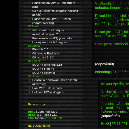
Pozvánka na OWASP meetup v
V případě, že jsi hod
Brně
nebudou fungovat a p
Co nyní dělají zakladatelé hacking
portálů?
Pokud jde o: netstat -
Pozvánka na OWASP Czech
Tak třeba teď veškerá
chapter meeting
co běží, jsou jen pro IP 
IT Právo:
Jak poslat Email, aby se
Pokud jde o ARP, tak 
nejednalo o spam?
spojení ve vnitřní síti
Konverzace na ICQ jako důkaz.
Uveřejnění cizích fotografií
Snad jsem ti alespoň t
Soubory:
Phoenix 2.5
Crimeware Exploit Kit
Crimepack 3.1.3
BugTrack:
(odpovědět)
SQLi na listyprahy1.cz
SQLi na Florenc
encoding
|
81.89.96.*
SQLi na kacov.cz
HackForum:
Sciolink a pořizování screenshotu
re: Jak zjistím, 
obrazovky
Dark Web - zkušenosti
Nechci být puntič
Detekce HW keyloggeru
na MAC adresu. I
Jinak taková tech
Další služby:
že není. Pokud b
světem skrz http. 
BBC:
Supported Tags
RSS:
RSS Feeds v2.0
(odpovědět)
IRC:
#soom
(irc.2600.net)
Hnz2
|
85.71.231.
Na SOOM.cz je: