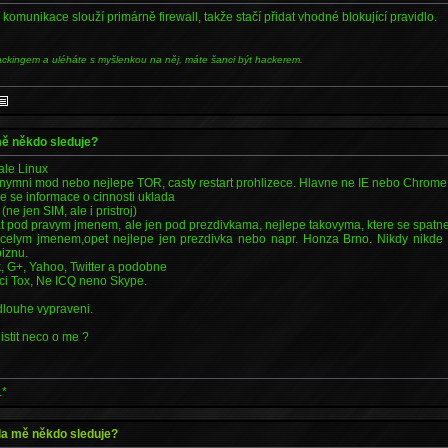
komunikace slouží primárně firewall, takže stačí přidat vhodné blokující pravidlo.
ackingem a uléháte s myšlenkou na něj, máte šanci být hackerem.
 mě někdo sleduje?
ale Linux
onymni mod nebo nejlepe TOR, casty restart prohlizece. Hlavne ne IE nebo Chrome
e se informace o cinnosti uklada
(ne jen SIM, ale i pristroj)
at pod pravym jmenem, ale jen pod prezdivkama, nejlepe takovyma, ktere se spatn
 celym jmenem,opet nejlepe jen prezdivka nebo napr. Honza Brno. Nikdy nikde
iznu.
 G+, Yahoo, Twitter a podobne
 ci Tox, Ne ICQ neno Skype.
 dlouhe vypraveni.
istit neco o me ?
.*
zda mě někdo sleduje?