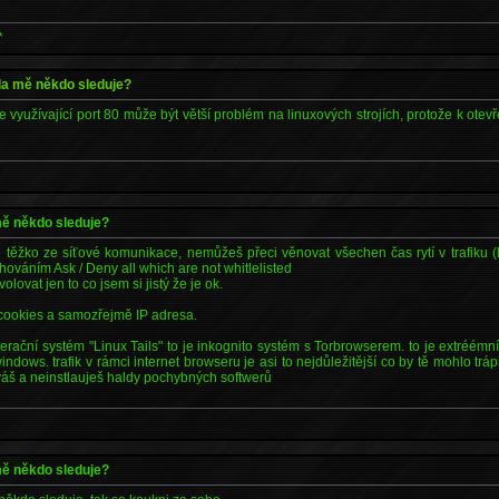
*
zda mě někdo sleduje?
 využívající port 80 může být větší problém na linuxových strojích, protože k otev
 mě někdo sleduje?
mě těžko ze síťové komunikace, nemůžeš přeci věnovat všechen čas rytí v trafiku (
chováním Ask / Deny all which are not whitlelisted
olovat jen to co jsem si jistý že je ok.
 cookies a samozřejmě IP adresa.
rační systém "Linux Tails" to je inkognito systém s Torbrowserem. to je extréém
indows. trafik v rámci internet browseru je asi to nejdůležitější co by tě mohlo trá
áš a neinstlauješ haldy pochybných softwerů
 mě někdo sleduje?