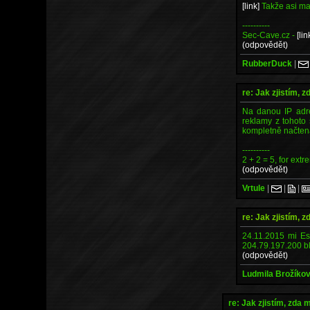
[link]
Takže asi mai
----------
Sec-Cave.cz -
[lin
(odpovědět)
RubberDuck
|
re: Jak zjistím, 
Na danou IP adres
reklamy z tohoto 
kompletně načten
----------
2 + 2 = 5, for extr
(odpovědět)
Vrtule
|
|
|
re: Jak zjistím, 
24.11.2015 mi Es
204.79.197.200 bl
(odpovědět)
Ludmila Brožíko
re: Jak zjistím, zda