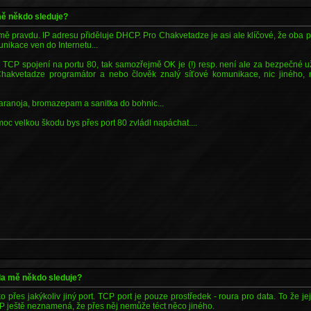
 mě někdo sleduje?
pravdu. IP adresu přiděluje DHCP. Pro Chakvetadze je asi ale klíčové, že oba prot
nikace ven do Internetu...
 TCP spojení na portu 80, tak samozřejmě OK je (!) resp. není ale za bezpečné už
hakvetadze programátor a nebo člověk znalý síťové komunikace, nic jiného,
aranoja, bromazepam a sanitka do bohnic...
moc velkou škodu bys přes port 80 zvládl napáchat....
zda mě někdo sleduje?
o přes jakýkoliv jiný port. TCP port je pouze prostředek - roura pro data. To že 
P ještě neznamená, že přes něj nemůže téct něco jiného.