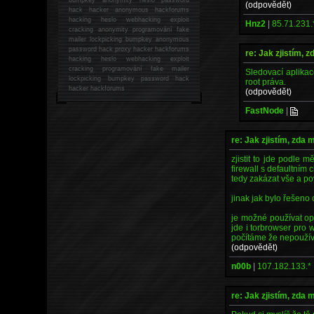
(odpovědět)
hack
hacker anonymous hackforums
hacking
heslo webhacking exploit
Hnz2
|
85.71.231.
cracking anonymity programování fake
mailer lockpicking bumpkey anonymous
password hack proxy hacker hackforums
re: Jak zjistím, 
hacking heslo webhacking exploit
cracking programování fake mailer
Sledovací aplikace
lockpicking bumpkey password hack
root práva.
hacker
hackforums
(odpovědět)
FastNode
|
re: Jak zjistím, zda
zjistit to jde podle 
firewall s defaultním 
tedy zakázat vše a pov
jinak jak bylo řešeno
je možné používat ope
jde i torbrowser pro w
počítáme že nepoužív
(odpovědět)
n00b
|
107.182.133.*
re: Jak zjistím, zda