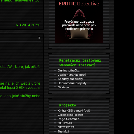
věrné nebo nedůvěrné? Co,
6.3.2014 20:50
#
.
Penetrační testování
webových aplikací
ba AV , které, jak píšeš,
On-line příručka
Lexikon zranitelností
Security checklisty
uje na jejich web z určité
Doprovodné projekty
ělat lepší SEO, zvedat si
Nástroje
dle toho jaké služby nebo
.
Projekty
Kniha XSS v praxi (pdf)
Clickjacking Tester
Page Searcher
GET2MAIL
GET2POST
TestMail