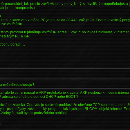
ně paranoidní, tak prostě zavři všechny porty, který si myslíš, že nepotřebuješ a j
ak je to o kompromisu...
n
 komunikace ven z mého PC je pouze na 80/443, což je OK. Ostatní exotický porty,
ve vnitřní síti....
tento protokol ti přiděluje vnitřní IP adresu. Pokud ho budeš blokovat, k internet
 mezi tvým PC a ISP)..
rochu poradil....
zda mě někdo sleduje?
kář ale to co jsi napsal o ARP protokolu je kravina. ARP neslouží k ničemu jinému
P adresa se přiděluje pomocí DHCP nebo BOOTP.
nická poznámka. Opravdu je správné prohlásit že otevřené TCP spojení na portu 
ych psal nějaký záškodnický program tak bych použil COM objekt Internet Exp
A žádný firewall by nic podezřelého nehlásil...
*