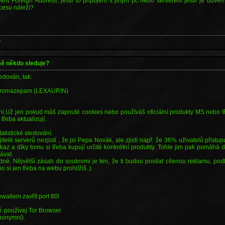
ěřit Foreign Address, jestli to připojení s jiným pc nebo serverem jestli je dů
ocesu náleží?
*
 mě někdo sleduje?
ledován, tak:
ě bromazepam (LEXAURIN)
i.Už jen pokud máš zapnuté cookies nebo používáš oficiální produkty MS nebo tře
 třeba aktualizují.
tatistické sledování.
telé serverů nezjistí , že jsi Pepa Novák, ale zjistí např. že 36% uživatelů přistup
dkaz a díky tomu si třeba kupují určité konkrétní produkty. Tohle jim pak pomáhá d
ávat.
dné. Nějvětší zásah do soukromí je ten, že ti budou posílat cílenou reklamu, po
 si jen třeba na webu prohlížíš..).
ewallem zavřít port 80!
: používej Tor Browser
anonymní).