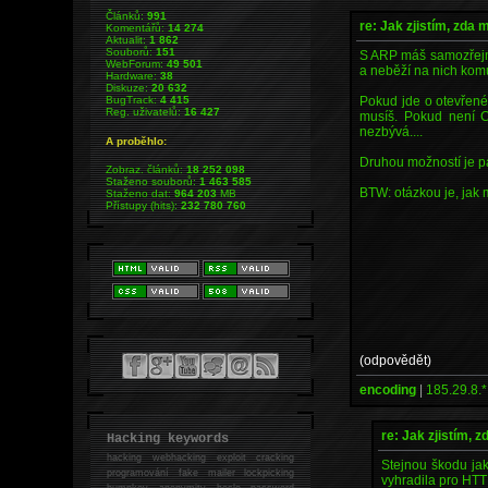
Článků:
991
re: Jak zjistím, zda
Komentářů:
14 274
Aktualit:
1 862
Souborů:
151
S ARP máš samozřejmě 
WebForum:
49 501
a neběží na nich komu
Hardware:
38
Diskuze:
20 632
Pokud jde o otevřené
BugTrack:
4 415
Reg. uživatelů:
16 427
musíš. Pokud není C
nezbývá....
A proběhlo:
Druhou možností je p
Zobraz. článků:
18 252 098
Staženo souborů:
1 463 585
BTW: otázkou je, jak 
Staženo dat:
964 203
MB
Přístupy (hits):
232 780 760
(odpovědět)
encoding
|
185.29.8.*
re: Jak zjistím, 
Hacking keywords
hacking
webhacking exploit cracking
Stejnou škodu jak
programování fake mailer lockpicking
vyhradila pro HTT
bumpkey anonymity heslo password