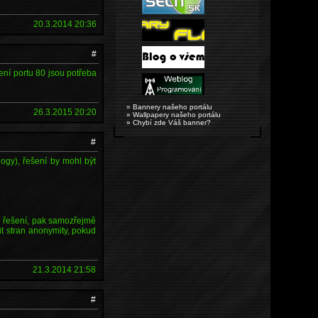
20.3.2014 20:36
#
ření portu 80 jsou potřeba
» Bannery našeho portálu
26.3.2015 20:20
» Wallpapery našeho portálu
» Chybí zde Váš banner?
#
logy), řešení by mohl být
ní řešení, pak samozřejmě
pit stran anonymity, pokud
21.3.2014 21:58
#