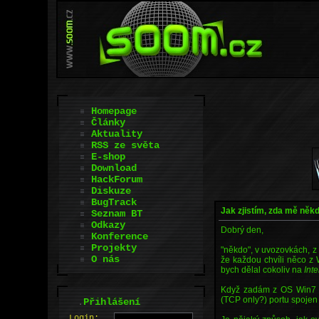
Homepage
Články
Aktuality
RSS ze světa
E-shop
Download
HackForum
Diskuze
BugTrack
Jak zjistím, zda mě něk
Seznam BT
Odkazy
Dobrý den,
Konference
Projekty
"někdo", v uvozovkách, z
O nás
že každou chvíli něco z
bych dělal cokoliv na
Int
Když zadám z OS Win7 
(TCP only?) portu spojen
.
Přihlášení
L
o
gin: