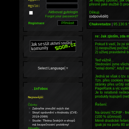
Je nějaký způsob, jak ov
přesně jaké službě či pr
H
e
slo:
Aktivovat
a
utologin
Děkuji.
(odpovědět)
Forgot your password?
Registrace
Chakvetadze
|
95.130.9.
re: Jak zjistím, zda
Pokud ti vadí, že jsi s
1) neopužívej počítač
2) užívej pravideln
Teď vážně...
Sledování jsme všichn
Select Language
▼
"volají domů", když se
Jedná se však o tzv. s
Tzn. přes cookies maji
stránky přes určitý o
PageRank a víc vyděl
.
Infobox
Je to relativně neško
produkty kupuješ (nebo
Nejnovější:
Řešení:
Články:
Zabraňte zneužití svých dat
Na úrovní TCP/IP - fir
Skrytí oprávnění v Androidu (CVE-
(100 % účinnost)
2019-2089)
Méně drastické řešení
Studie: Třetina českých e-shopů
(pak jsi na portu 80 
má bezpečnostní problémy!
Aktuality: