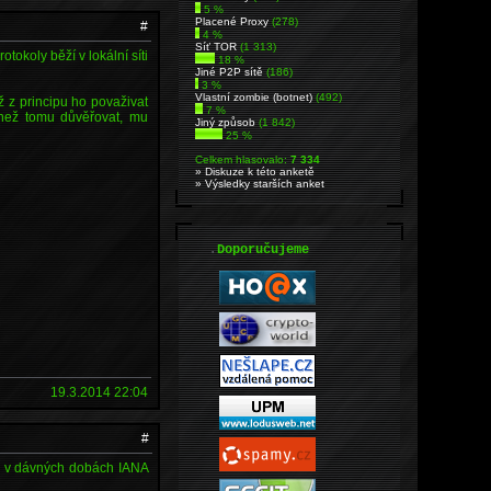
5 %
Placené Proxy
(278)
#
4 %
Síť TOR
(1 313)
okoly běží v lokální síti
18 %
Jiné P2P sítě
(186)
3 %
Vlastní zombie (botnet)
(492)
 z principu ho považivat
7 %
 než tomu důvěřovat, mu
Jiný způsob
(1 842)
25 %
Celkem hlasovalo:
7 334
» Diskuze k této anketě
» Výsledky starších anket
.
Doporučujeme
19.3.2014 22:04
#
jej v dávných dobách IANA