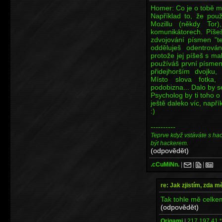
Homer: Co je o tobě mož
Například to, že pou
Mozillu (někdy Tor
komunikátorech. Píšeš
zdvojování písmen "t
odděluješ odentrov
protože jej píšeš s ma
používáš první písmeno 
přidejhorším dvojku,
Místo slova fotka, 
podobizna... Dalo by s
Psycholog by ti toho o 
ještě daleko víc, napřík
:)
----------
Teprve když vstáváte s ha
být hackerem.
(odpovědět)
.cCuMiNn.
|
|
|
re: Jak zjistím, zda 
Tak tohle mě celkem
(odpovědět)
Origami
|
217.197.41.*