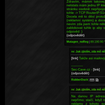
Zdravím, mámm takovej 
netstats mám jednu IP kt
stránku osobně nepřipojo
tohle -> TCP RouterIP:
Docela mě to děsí protož
(reklamní systém) a doce
nevím zda jsem tohle někd
zablokovat tuhle ip aby
odpověd :)
(odpovědět)
Mutagen_noReg
|
89.190.90.
re: Jak zjistím, zda mě n
[link]
Takže asi mailový 
----------
Sec-Cave.cz -
[link]
(odpovědět)
RubberDuck
|
|
re: Jak zjistím, zda mě n
Na danou IP adresu
nepřímo; stačí, když n
reklamy z tohoto sy