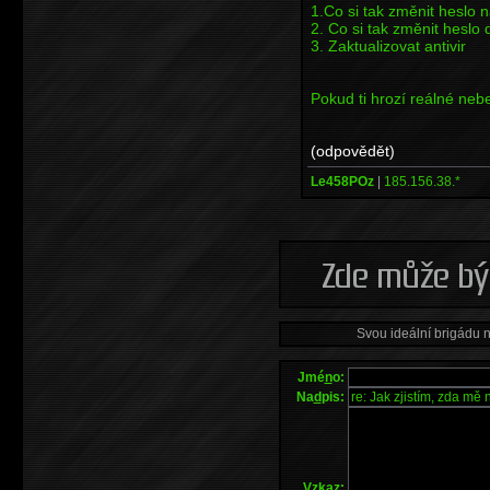
1.Co si tak změnit heslo n
2. Co si tak změnit heslo 
3. Zaktualizovat antivir
Pokud ti hrozí reálné neb
(odpovědět)
Le458POz
|
185.156.38.*
Svou ideální brigádu 
Jmé
n
o:
Na
d
pis:
V
z
kaz: