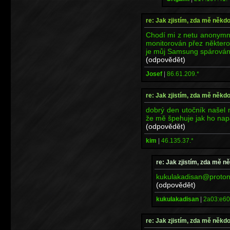
re: Jak zjistím, zda mě někd
Chodí mi z netu anonymn
monitorován přez některou
je můj Samsung spárován 
(odpovědět)
Josef
|
86.61.209.*
re: Jak zjistím, zda mě někd
dobrý den utočník našel 
že mě špehuje jak ho napa
(odpovědět)
kim
|
46.135.37.*
re: Jak zjistím, zda mě n
kukulakadisan@protonm
(odpovědět)
kukulakadisan
|
2a03:e60
re: Jak zjistím, zda mě někd