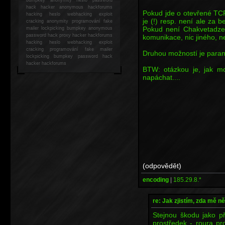
hack
hacker anonymous hackforums
Pokud jde o otevřené TC
hacking
heslo webhacking exploit
je (!) resp. není ale za 
cracking anonymity programování fake
Pokud není Chakvetadze 
mailer lockpicking bumpkey anonymous
password hack proxy hacker hackforums
komunikace, nic jiného, n
hacking heslo webhacking exploit
cracking programování fake mailer
Druhou možností je paran
lockpicking bumpkey password hack
hacker
hackforums
BTW: otázkou je, jak mo
napáchat....
(odpovědět)
encoding
|
185.29.8.*
re: Jak zjistím, zda mě n
Stejnou škodu jako př
prostředek - roura p