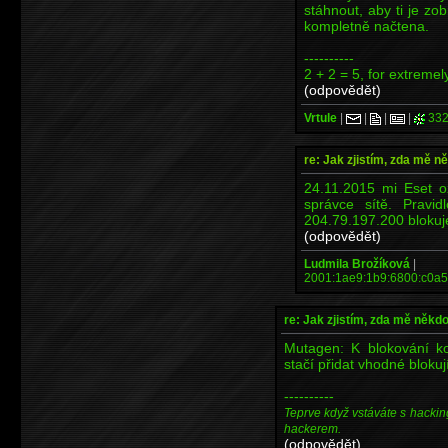
stáhnout, aby ti je zo
kompletně načtena.
----------
2 + 2 = 5, for extremel
(odpovědět)
Vrtule
|
|
|
|
332
re: Jak zjistím, zda mě n
24.11.2015 mi Eset o
správce sítě. Pravi
204.79.197.200 blokuje
(odpovědět)
Ludmila Brožíková
|
2001:1ae9:1b9:6800:c0a5
re: Jak zjistím, zda mě někd
Mutagen: K blokování ko
stačí přidat vhodné blokují
----------
Teprve když vstáváte s hackin
hackerem.
(odpovědět)