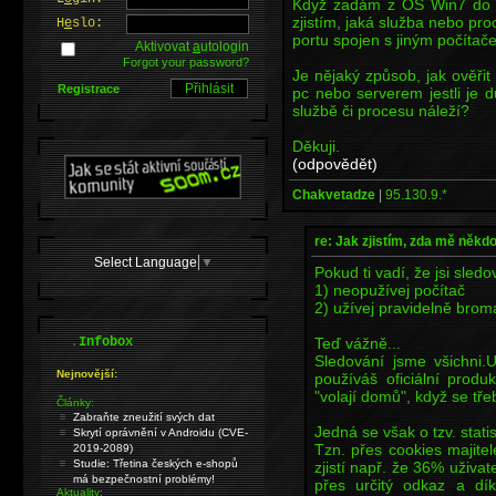
Když zadám z OS Win7 do
zjistím, jaká služba nebo pr
H
e
slo:
portu spojen s jiným počíta
Aktivovat
a
utologin
Forgot your password?
Je nějaký způsob, jak ověřit 
Registrace
pc nebo serverem jestli je
službě či procesu náleží?
Děkuji.
(odpovědět)
Chakvetadze
|
95.130.9.*
re: Jak zjistím, zda mě někd
Select Language
▼
Pokud ti vadí, že jsi sledo
1) neopužívej počítač
2) užívej pravidelně br
.
Teď vážně...
Infobox
Sledování jsme všichni
Nejnovější:
používáš oficiální produ
"volají domů", když se třeb
Články:
Zabraňte zneužití svých dat
Jedná se však o tzv. stati
Skrytí oprávnění v Androidu (CVE-
Tzn. přes cookies majitel
2019-2089)
Studie: Třetina českých e-shopů
zjistí např. že 36% uživat
má bezpečnostní problémy!
přes určitý odkaz a dík
Aktuality: