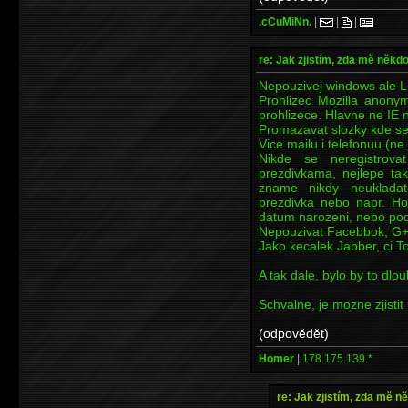
.cCuMiNn.
|
|
|
re: Jak zjistím, zda mě někd
Nepouzivej windows ale L
Prohlizec Mozilla anony
prohlizece. Hlavne ne IE
Promazavat slozky kde se
Vice mailu i telefonuu (ne j
Nikde se neregistrov
prezdivkama, nejlepe ta
zname nikdy neuklada
prezdivka nebo napr. Ho
datum narozeni, nebo po
Nepouzivat Facebbok, G+
Jako kecalek Jabber, ci 
A tak dale, bylo by to dlo
Schvalne, je mozne zjisti
(odpovědět)
Homer
|
178.175.139.*
re: Jak zjistím, zda mě n