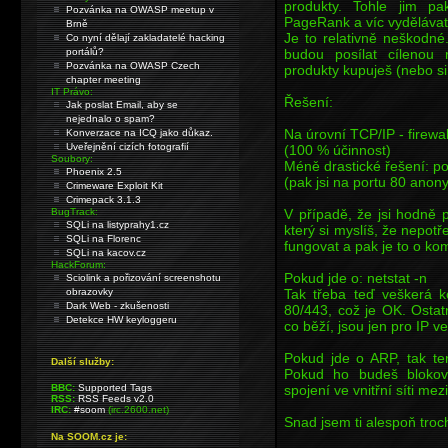
produkty. Tohle jim p
Pozvánka na OWASP meetup v
PageRank a víc vydělávat
Brně
Je to relativně neškodné
Co nyní dělají zakladatelé hacking
budou posílat cílenou
portálů?
Pozvánka na OWASP Czech
produkty kupuješ (nebo si 
chapter meeting
IT Právo:
Řešení:
Jak poslat Email, aby se
nejednalo o spam?
Na úrovní TCP/IP - firewal
Konverzace na ICQ jako důkaz.
Uveřejnění cizích fotografií
(100 % účinnost)
Soubory:
Méně drastické řešení: po
Phoenix 2.5
(pak jsi na portu 80 anon
Crimeware Exploit Kit
Crimepack 3.1.3
V případě, že jsi hodně p
BugTrack:
SQLi na listyprahy1.cz
který si myslíš, že nepotř
SQLi na Florenc
fungovat a pak je to o ko
SQLi na kacov.cz
HackForum:
Pokud jde o: netstat -n
Sciolink a pořizování screenshotu
Tak třeba teď veškerá
obrazovky
Dark Web - zkušenosti
80/443, což je OK. Ostatn
Detekce HW keyloggeru
co běží, jsou jen pro IP ve v
Pokud jde o ARP, tak tent
Další služby:
Pokud ho budeš blokova
spojení ve vnitřní síti mez
BBC:
Supported Tags
RSS:
RSS Feeds v2.0
IRC:
#soom
(irc.2600.net)
Snad jsem ti alespoň troch
Na SOOM.cz je: