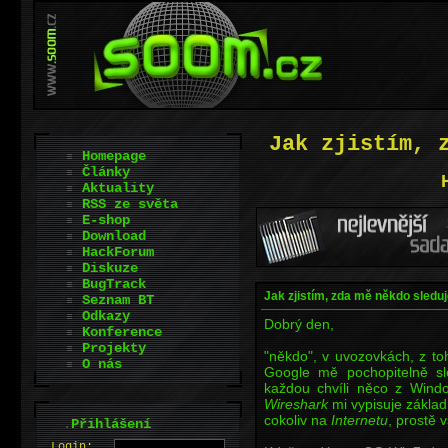
Jak zjistím, 
Homepage
Články
Aktuality
RSS ze světa
E-shop
Download
HackForum
Diskuze
BugTrack
Jak zjistím, zda mě někdo sledu
Seznam BT
Odkazy
Dobrý den,
Konference
Projekty
"někdo", v uvozovkách, z to
O nás
Google mě pochopitelně sle
každou chvíli něco z Wind
Wireshark
mi vypisuje základ
cokoliv na
Internetu
, prostě
.
Přihlášení
L
o
gin: