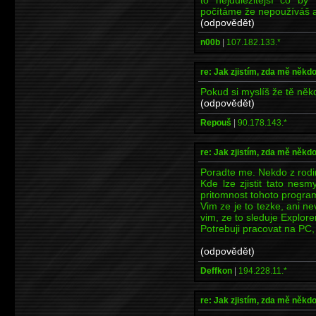
počítáme že nepoužíváš a
(odpovědět)
n00b
|
107.182.133.*
re: Jak zjistím, zda mě někd
Pokud si myslíš že tě někd
(odpovědět)
Repouš
|
90.178.143.*
re: Jak zjistím, zda mě někd
Poradte me. Nekdo z rodi
Kde lze zjistit tato nes
pritomnost tohoto program
Vim ze je to tezke, ani ne
vim, ze to sleduje Explore
Potrebuji pracovat na PC, 
(odpovědět)
Deffkon
|
194.228.11.*
re: Jak zjistím, zda mě někd