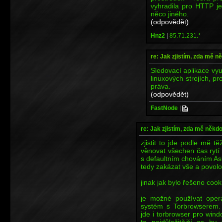
vyhradila pro HTTP j
něco jiného.
(odpovědět)
Hnz2
|
85.71.231.*
re: Jak zjistím, zda mě n
Sledovací aplikace vyu
linuxových strojích, pr
práva.
(odpovědět)
FastNode
|
re: Jak zjistím, zda mě někd
zjistit to jde podle mě 
věnovat všechen čas rytí v
s defaultním chováním Ask 
tedy zakázat vše a povolova
jinak jak bylo řešeno coo
je možné používat opera
systém s Torbrowserem. 
jde i torbrowser pro windo
to nejdůležitější co by