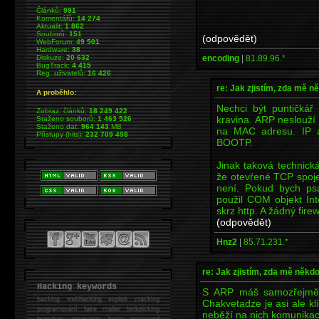
Článků:
991
Komentářů:
14 274
Aktualit:
1 862
Souborů:
151
(odpovědět)
WebForum:
49 501
Hardware:
38
encoding
|
81.89.96.*
Diskuze:
20 632
BugTrack:
4 415
Reg. uživatelů:
16 426
re: Jak zjistím, zda mě n
A proběhlo:
Nechci být puntičkář
Zobraz. článků:
18 249 422
kravina. ARP neslouží
Staženo souborů:
1 463 526
Staženo dat:
964 143
MB
na MAC adresu. IP 
Přístupy (hits):
232 709 498
BOOTP.
Jinak taková technick
že otevřené TCP spoj
není. Pokud bych ps
použil COM objekt In
skrz http. A žádný firew
(odpovědět)
Hnz2
|
85.71.231.*
re: Jak zjistím, zda mě někd
Hacking keywords
S ARP máš samozřejmě 
hacking
webhacking exploit cracking
Chakvetadze je asi ale klí
programování fake mailer lockpicking
neběží na nich komunikace
bumpkey anonymity heslo password