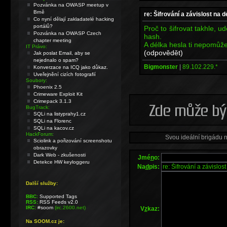
Pozvánka na OWASP meetup v
Brně
re: Šifrování a závislost na 
Co nyní dělají zakladatelé hacking
portálů?
Proč to šifrovat takhle, u
Pozvánka na OWASP Czech
hash.
chapter meeting
A délka hesla ti nepomůž
IT Právo:
(odpovědět)
Jak poslat Email, aby se
nejednalo o spam?
Bigmonster
|
89.102.229.*
Konverzace na ICQ jako důkaz.
Uveřejnění cizích fotografií
Soubory:
Phoenix 2.5
Crimeware Exploit Kit
Crimepack 3.1.3
BugTrack:
SQLi na listyprahy1.cz
SQLi na Florenc
SQLi na kacov.cz
HackForum:
Svou ideální brigádu 
Sciolink a pořizování screenshotu
obrazovky
Dark Web - zkušenosti
Jmé
n
o:
Detekce HW keyloggeru
Na
d
pis:
Další služby:
BBC:
Supported Tags
RSS:
RSS Feeds v2.0
IRC:
#soom
(irc.2600.net)
V
z
kaz:
Na SOOM.cz je: