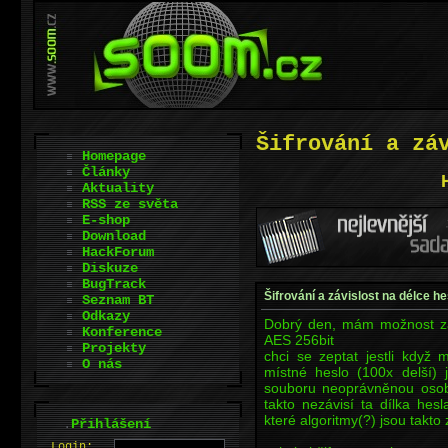
Šifrování a zá
Homepage
Články
Aktuality
RSS ze světa
E-shop
Download
HackForum
Diskuze
BugTrack
Šifrování a závislost na délce he
Seznam BT
Odkazy
Dobrý den, mám možnost za
Konference
AES 256bit
Projekty
chci se zeptat jestli když 
O nás
místné heslo (100x delší) 
souboru neoprávněnou osobo
takto nezávisí ta dílka hesl
které algoritmy(?) jsou takto 
.
Přihlášení
L
o
gin: