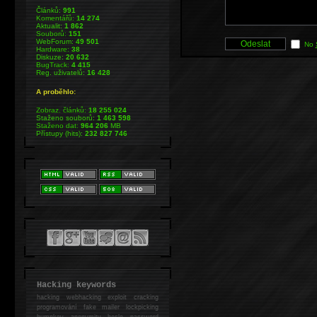
Článků:
991
Komentářů:
14 274
Aktualit:
1 862
Souborů:
151
WebForum:
49 501
No
Hardware:
38
Diskuze:
20 632
BugTrack:
4 415
Reg. uživatelů:
16 428
A proběhlo:
Zobraz. článků:
18 255 024
Staženo souborů:
1 463 598
Staženo dat:
964 206
MB
Přístupy (hits):
232 827 746
Hacking keywords
hacking
webhacking exploit cracking
programování fake mailer lockpicking
bumpkey anonymity heslo password