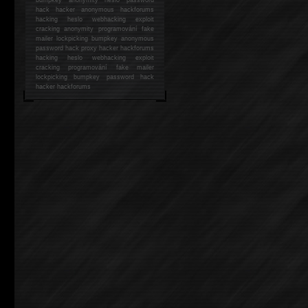
hack
hacker anonymous hackforums
hacking
heslo webhacking exploit
cracking anonymity programování fake
mailer lockpicking bumpkey anonymous
password hack proxy hacker hackforums
hacking heslo webhacking exploit
cracking programování fake mailer
lockpicking bumpkey password hack
hacker
hackforums