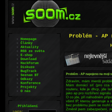
Problém - AP 
Homepage
Články
Aktuality
RSS ze světa
E-shop
Download
HackForum
Diskuze
BugTrack
Problém - AP napojeno na moji s
Seznam BT
Odkazy
Zdravím, mám menší problém
Konference
Mám domácí síť (pro cca 8
Projekty
routeru, kde je dhcp, jde la
O nás
jako ap pro rozšíření signálu
O co jde, při náhodném připo
všiml IP, kterou generuje a s 
bez problému jsem se mohl n
.
Přihlášení
Změnil jsem zabezpečení, zes
L
o
gin: