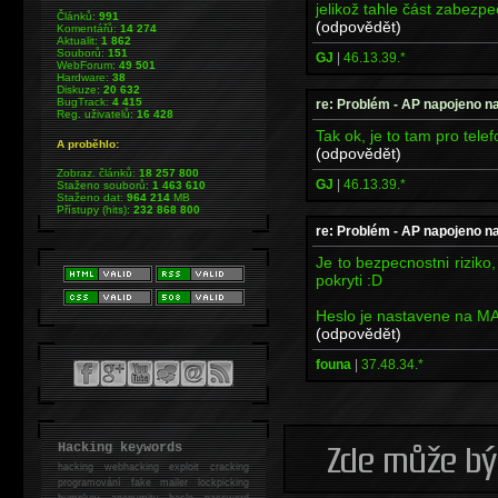
jelikož tahle část zabezp
Článků:
991
(odpovědět)
Komentářů:
14 274
Aktualit:
1 862
Souborů:
151
GJ
|
46.13.39.*
WebForum:
49 501
Hardware:
38
Diskuze:
20 632
BugTrack:
4 415
re: Problém - AP napojeno na
Reg. uživatelů:
16 428
Tak ok, je to tam pro tel
A proběhlo:
(odpovědět)
Zobraz. článků:
18 257 800
GJ
|
46.13.39.*
Staženo souborů:
1 463 610
Staženo dat:
964 214
MB
Přístupy (hits):
232 868 800
re: Problém - AP napojeno na
Je to bezpecnostni riziko,
pokryti :D
Heslo je nastavene na MA
(odpovědět)
founa
|
37.48.34.*
Hacking keywords
hacking
webhacking exploit cracking
programování fake mailer lockpicking
bumpkey anonymity heslo password