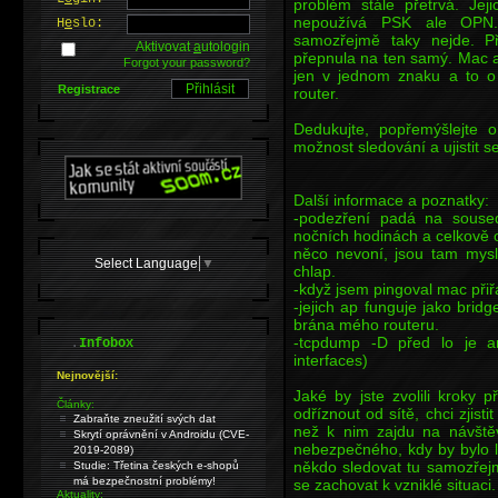
problém stále přetrvá. Je
nepoužívá PSK ale OPN. 
H
e
slo:
samozřejmě taky nejde. Př
Aktivovat
a
utologin
přepnula na ten samý. Mac ad
Forgot your password?
jen v jednom znaku a to o
Registrace
router.
Dedukujte, popřemýšlejte 
možnost sledování a ujistit se
Další informace a poznatky:
-podezření padá na soused
nočních hodinách a celkově o
něco nevoní, jsou tam mys
Select Language
▼
chlap.
-když jsem pingoval mac přiřa
-jejich ap funguje jako brid
brána mého routeru.
-tcpdump -D před lo je an
.
Infobox
interfaces)
Nejnovější:
Jaké by jste zvolili kroky 
Články:
odříznout od sítě, chci zjisti
Zabraňte zneužití svých dat
než k nim zajdu na návštěv
Skrytí oprávnění v Androidu (CVE-
nebezpečného, kdy by bylo l
2019-2089)
někdo sledovat tu samozřejmě
Studie: Třetina českých e-shopů
má bezpečnostní problémy!
se zachovat k vzniklé situaci.
Aktuality: