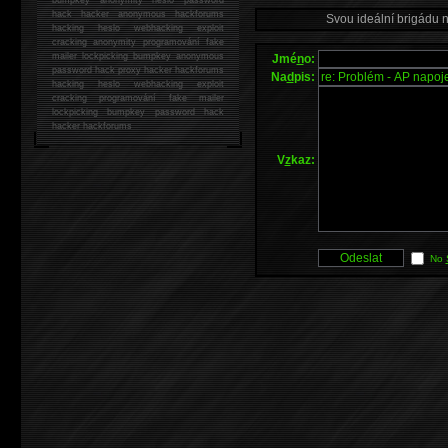
hack
hacker anonymous hackforums
Svou ideální brigádu 
hacking
heslo webhacking exploit
cracking anonymity programování fake
mailer lockpicking bumpkey anonymous
Jmé
n
o:
password hack proxy hacker hackforums
Na
d
pis:
hacking heslo webhacking exploit
cracking programování fake mailer
lockpicking bumpkey password hack
hacker
hackforums
V
z
kaz:
No