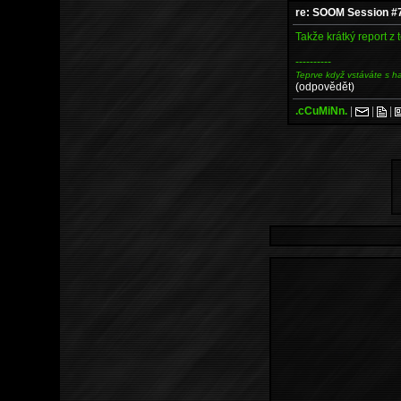
re: SOOM Session #
Takže krátký report z 
----------
Teprve když vstáváte s h
(odpovědět)
.cCuMiNn.
|
|
|