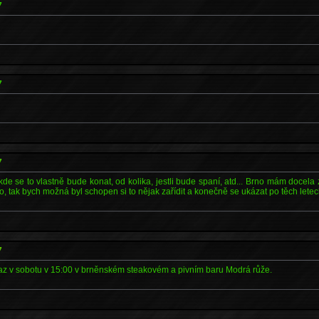
7
7
7
, kde se to vlastně bude konat, od kolika, jestli bude spaní, atd... Brno mám docela
o, tak bych možná byl schopen si to nějak zařídit a konečně se ukázat po těch letech
7
az v sobotu v 15:00 v brněnském steakovém a pivním baru Modrá růže.