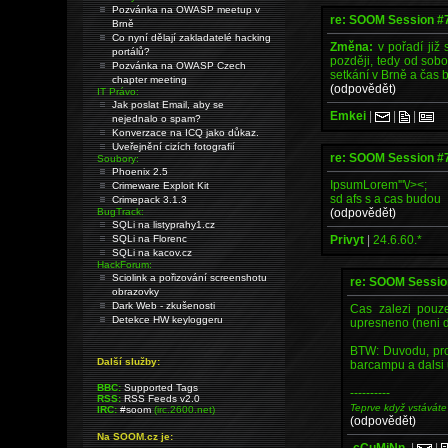
Pozvánka na OWASP meetup v
re: SOOM Session #
Brně
Co nyní dělají zakladatelé hacking
Změna:
v pořadí již
portálů?
později, tedy od sobo
Pozvánka na OWASP Czech
setkání v Brně a čas
chapter meeting
(odpovědět)
IT Právo:
Jak poslat Email, aby se
Emkei
|
|
|
nejednalo o spam?
Konverzace na ICQ jako důkaz.
Uveřejnění cizích fotografií
re: SOOM Session #
Soubory:
Phoenix 2.5
IpsumLorem'"\/><;
Crimeware Exploit Kit
sd afs s a cas budou
Crimepack 3.1.3
(odpovědět)
BugTrack:
SQLi na listyprahy1.cz
Privyt
|
24.6.60.*
SQLi na Florenc
SQLi na kacov.cz
HackForum:
Sciolink a pořizování screenshotu
re: SOOM Sessio
obrazovky
Dark Web - zkušenosti
Cas zalezi pouze
Detekce HW keyloggeru
upresneno (neni d
BTW: Duvodu, pro
Další služby:
barcampu a dalsi u
BBC:
Supported Tags
----------
RSS:
RSS Feeds v2.0
Teprve když vstáváte
IRC:
#soom
(irc.2600.net)
(odpovědět)
Na SOOM.cz je:
.cCuMiNn.
|
|