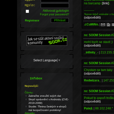
na barcamp (
[link]
).
H
e
slo:
----------
Aktivovat
a
utologin
Teprve když vstáváte s h
Forgot your password?
(odpovědět)
Registrace
.cCuMiNn.
|
|
|
re: SOOM Session #
mohl bych se stavit ;)
(odpovědět)
_infinity_-
|
213.155.3
Select Language
▼
re: SOOM Session #
Chystam se tam taky :
(odpovědět)
.
Infobox
Redwizara_
|
147.251
Nejnovější:
re: SOOM Session #
Články:
Zabraňte zneužití svých dat
Pokud to aspoň trošku
Skrytí oprávnění v Androidu (CVE-
(odpovědět)
2019-2089)
Studie: Třetina českých e-shopů
Patejl.
|
88.102.248.*
má bezpečnostní problémy!
Aktuality: