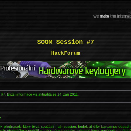
SOOM Session #7
HackForum
. Bližší informace viz aktualita ze 14. září 2011.
7
 přednášek, který bývá součástí naší session, tentokrát díky barcampu odpadn
kou tu přednášku a podělit se tak s námi o nejaké zajímavé téma, neváhejte a přihl