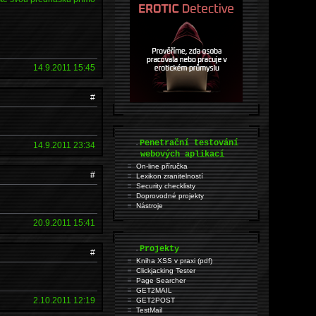
14.9.2011 15:45
#
.
Penetrační testování
14.9.2011 23:34
webových aplikací
On-line příručka
#
Lexikon zranitelností
Security checklisty
Doprovodné projekty
Nástroje
20.9.2011 15:41
.
Projekty
#
Kniha XSS v praxi (pdf)
Clickjacking Tester
Page Searcher
GET2MAIL
2.10.2011 12:19
GET2POST
TestMail