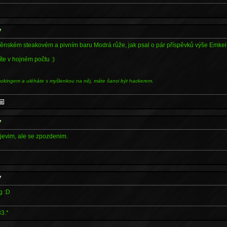
7
rněnském steakovém a pivním baru Modrá růže, jak psal o pár příspěvků výše Emkei
te v hojném počtu :)
ackingem a uléháte s myšlenkou na něj, máte šanci být hackerem.
7
jevim, ale se zpozdenim.
7
g :D
3.*