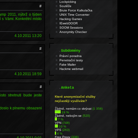
Lockpicking
#
Soutěže
Brute Force Kalkulačka
amp 2011, nýbrž o týden
UNIX Time Converter
í s Vámi. Konkrétní místo
Hacking Games
IEwebDOOR
SOOM Sessions
Anonymity Checker
4.10.2011 13:20
#
.
Subdomény
Právní poradna
Penetrační testy
Fake Mailer
Hackme webmail
4.10.2011 18:59
#
.
Anketa
sto stretnuti bude jeste
Které anonymizační služby
nejčastěji využíváte?
 doslo k plnemu obsazeni
Źádné, nemám co skrývat
(1 358)
19 %
Žádné, nebojím se
(520)
7 %
VPN
(748)
10 %
VPS
(263)
4 %
Free Proxy
(336)
6.10.2011 0:01