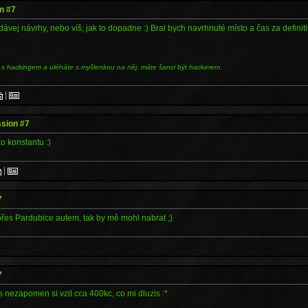
n #7
vej návrhy, nebo víš, jak to dopadne :) Bral bych navrhnuté místo a čas za definiti
 s hackingem a uléháte s myšlenkou na něj, máte šanci být hackerem.
|
sion #7
ko konstantu :)
|
7
přes Pardubice autem, tak by mě mohl nabrat ;)
7
nezapomen si vzit cca 400kc, co mi dluzis :*