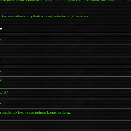
ackingem a uléháte s myšlenkou na něj, máte šanci být hackerem.
7
3.*
7
-)
.46.*
7
 půjde, tak bych zase jednou konečně dorazil.