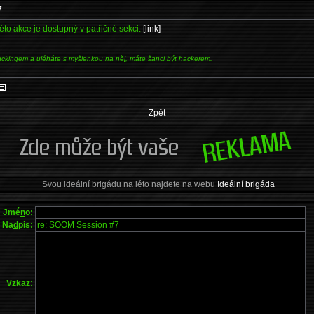
7
této akce je dostupný v patřičné sekci:
[link]
ackingem a uléháte s myšlenkou na něj, máte šanci být hackerem.
Zpět
Svou ideální brigádu na léto najdete na webu
Ideální brigáda
Jmé
n
o:
Na
d
pis:
V
z
kaz: