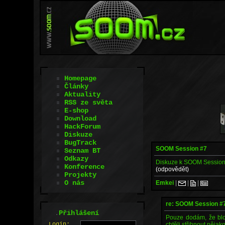
Homepage
Články
Aktuality
RSS ze světa
E-shop
Download
HackForum
Diskuze
BugTrack
SOOM Session #7
Seznam BT
Odkazy
Diskuze k SOOM Session #7
Konference
(odpovědět)
Projekty
O nás
Emkei
|
|
|
re: SOOM Session #
.
Přihlášení
Pouze dodám, že blok
chtěli střihnout něja
L
o
gin: