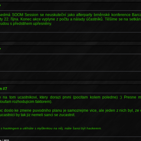
7
 sedmá SOOM Session se neuskuteční jako afterparty brněnské konference Barc
ty 22. října. Konec akce vyplyne z počtu a nálady účastníků. Těšíme se na setkán
 budou s předstihem upřesněny.
7
n #7
 na tom ucastnikovi, ktery dorazi prvni (pocitam kolem poledne) :) Presne mi
oufam rozhodujicim faktorem).
c doslo ke zmene puvodniho planu je samozrejme vice, ale jeden z nich byl, ze
castnici by tak jiz nemeli sanci se zucastnit.
 s hackingem a uléháte s myšlenkou na něj, máte šanci být hackerem.
|