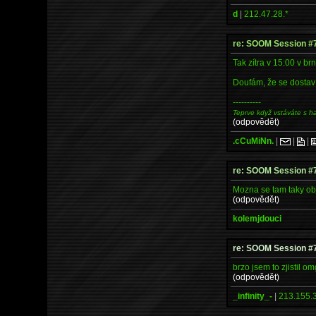
d
|
212.47.28.*
re: SOOM Session #
Tak zítra v 15:00 v b
Doufám, že se dostaví
----------
Teprve když vstáváte s h
(odpovědět)
.cCuMiNn.
|
|
|
re: SOOM Session #
Mozna se tam taky ob
(odpovědět)
kolemjdouci
re: SOOM Session #
brzo jsem to zjistil om
(odpovědět)
_infinity_-
|
213.155.3