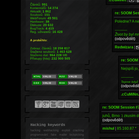
Článků:
991
Komentářů:
14 274
Aktualit:
1 862
re: SOOM Ses
Souborů:
151
WebForum:
49 501
Poledne? A ne
Hardware:
38
Diskuze:
20 632
BugTrack:
4 415
----------
Reg. uživatelů:
16 428
Život by byl 
(odpovědět)
A proběhlo:
Redwizara
|
Zobraz. článků:
18 258 817
Staženo souborů:
1 463 628
Staženo dat:
964 228
MB
Přístupy (hits):
232 900 505
re: SOOM 
Nejspíš jo
----------
Teprve když
(odpovědě
.cCuMiNn
re: SOOM Session #
juhů, Brno :) zkusím doj
(odpovědět)
Hacking keywords
mishul
|
85.160.87.*
hacking
webhacking exploit cracking
programování fake mailer lockpicking
bumpkey anonymity heslo password