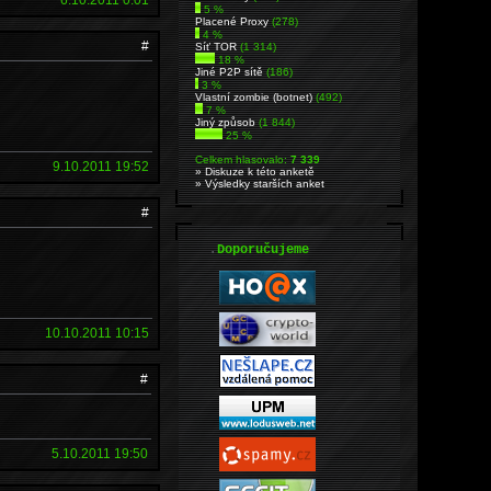
5 %
Placené Proxy
(278)
4 %
#
Síť TOR
(1 314)
18 %
Jiné P2P sítě
(186)
3 %
Vlastní zombie (botnet)
(492)
7 %
Jiný způsob
(1 844)
25 %
Celkem hlasovalo:
7 339
9.10.2011 19:52
» Diskuze k této anketě
» Výsledky starších anket
#
.
Doporučujeme
10.10.2011 10:15
#
5.10.2011 19:50