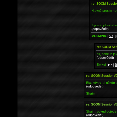
re: SOOM Sessio
Hlavně prosím nedá
----------
Teprve když vstáváte
(odpovědět)
.cCuMiNn.
|
|
re: SOOM Ses
ok, berte to ja
(odpovědět)
Emkei
|
|
re: SOOM Session #
Btw, kdyby jel někdo 
(odpovědět)
Shaim
re: SOOM Session #
Shaim: pokud dojedes 
(odpovědět)