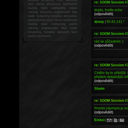
re: SOOM Session #
hack
hacker anonymous hackforums
hacking
heslo webhacking exploit
dojdu, hodte echo
cracking anonymity programování fake
(odpovědět)
mailer lockpicking bumpkey anonymous
password hack proxy hacker hackforums
dzouy
|
95.82.141.*
hacking heslo webhacking exploit
cracking programování fake mailer
lockpicking bumpkey password hack
re: SOOM Session #
hacker
hackforums
rád se zůčastním :)
(odpovědět)
re: SOOM Session #
Chtělo by to přiblížit
předem detailnější inf
(odpovědět)
Shaim
re: SOOM Session #
Prvním návrhem je sr
(odpovědět)
Emkei
|
|
|