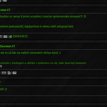
sion #7
budou uz vecer ti prvni ucastnici znacne spolecensky unaveni?! :D
mnohem jednodušší, kdybychom k němu měli zdrojový kód.
|
|
294843615
Session #7
, ale to už tak na našich sessnách občas bývá :)
 vstáváte s hackingem a uléháte s myšlenkou na něj, máte šanci být hackerem.
t)
.
|
|
|
7
ít :))