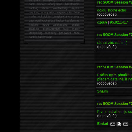
re: SOOM Session #
hack
hacker anonymous hackforums
hacking
heslo webhacking exploit
dojdu, hodte echo
cracking anonymity programování fake
(odpovědět)
mailer lockpicking bumpkey anonymous
password hack proxy hacker hackforums
dzouy
|
95.82.141.*
hacking heslo webhacking exploit
cracking programování fake mailer
lockpicking bumpkey password hack
re: SOOM Session #
hacker
hackforums
rád se zůčastním :)
(odpovědět)
re: SOOM Session #
Chtělo by to přiblížit
předem detailnější inf
(odpovědět)
Shaim
re: SOOM Session #
Prvním návrhem je sr
(odpovědět)
Emkei
|
|
|