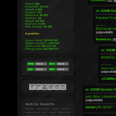
Článků:
991
Komentářů:
14 274
Aktualit:
1 862
re: SOOM Ses
Souborů:
151
WebForum:
49 501
Poledne? A ne
Hardware:
38
Diskuze:
20 632
BugTrack:
4 415
----------
Reg. uživatelů:
16 426
Život by byl 
(odpovědět)
A proběhlo:
Redwizara
|
Zobraz. článků:
18 249 051
Staženo souborů:
1 463 517
Staženo dat:
964 137
MB
Přístupy (hits):
232 698 077
re: SOOM 
Nejspíš jo
----------
Teprve když
(odpovědě
.cCuMiNn
re: SOOM Session #
juhů, Brno :) zkusím doj
(odpovědět)
Hacking keywords
mishul
|
85.160.87.*
hacking
webhacking exploit cracking
programování fake mailer lockpicking
bumpkey anonymity heslo password