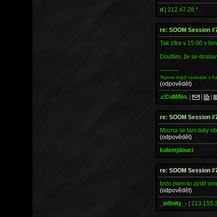
d
|
212.47.28.*
re: SOOM Session #
Tak zítra v 15:00 v b
Doufám, že se dostaví
----------
Teprve když vstáváte s h
(odpovědět)
.cCuMiNn.
|
|
|
re: SOOM Session #
Mozna se tam taky ob
(odpovědět)
kolemjdouci
re: SOOM Session #
brzo jsem to zjistil om
(odpovědět)
_infinity_-
|
213.155.3