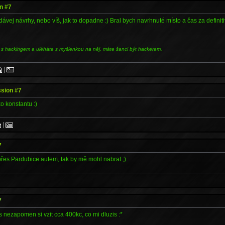
n #7
vej návrhy, nebo víš, jak to dopadne :) Bral bych navrhnuté místo a čas za definiti
 s hackingem a uléháte s myšlenkou na něj, máte šanci být hackerem.
|
sion #7
ko konstantu :)
|
7
přes Pardubice autem, tak by mě mohl nabrat ;)
7
nezapomen si vzit cca 400kc, co mi dluzis :*