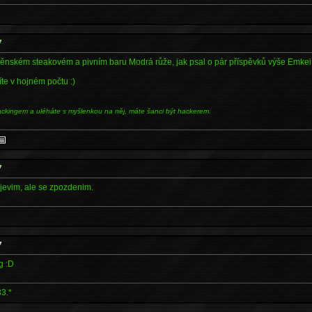
7
rněnském steakovém a pivním baru Modrá růže, jak psal o pár příspěvků výše Emkei
te v hojném počtu :)
ackingem a uléháte s myšlenkou na něj, máte šanci být hackerem.
7
jevim, ale se zpozdenim.
7
g :D
3.*