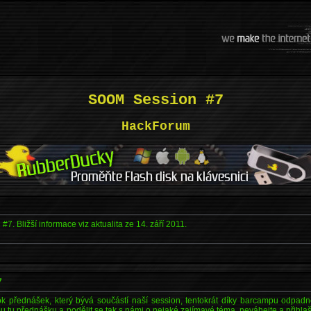
SOOM Session #7
HackForum
. Bližší informace viz aktualita ze 14. září 2011.
7
 přednášek, který bývá součástí naší session, tentokrát díky barcampu odpadn
kou tu přednášku a podělit se tak s námi o nejaké zajímavé téma, neváhejte a přihl