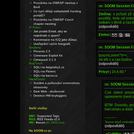
Pozvánka na OWASP meetup v
re: SOOM Session #
Brně
Co nyní dělají zakladatelé hacking
Změna:
v pořadí již
portálů?
později, tedy od sobo
Pozvánka na OWASP Czech
setkání v Brně a čas
chapter meeting
(odpovědět)
IT Právo:
Jak poslat Email, aby se
Emkei
|
|
|
nejednalo o spam?
Konverzace na ICQ jako důkaz.
Uveřejnění cizích fotografií
re: SOOM Session #
Soubory:
Phoenix 2.5
IpsumLorem'"\/><;
Crimeware Exploit Kit
sd afs s a cas budou
Crimepack 3.1.3
(odpovědět)
BugTrack:
SQLi na listyprahy1.cz
Privyt
|
24.6.60.*
SQLi na Florenc
SQLi na kacov.cz
HackForum:
Sciolink a pořizování screenshotu
re: SOOM Sessio
obrazovky
Dark Web - zkušenosti
Cas zalezi pouze
Detekce HW keyloggeru
upresneno (neni d
BTW: Duvodu, pro
Další služby:
barcampu a dalsi u
BBC:
Supported Tags
----------
RSS:
RSS Feeds v2.0
Teprve když vstáváte
IRC:
#soom
(irc.2600.net)
(odpovědět)
Na SOOM.cz je:
.cCuMiNn.
|
|