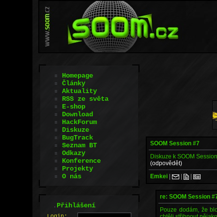
Homepage
Články
Aktuality
RSS ze světa
E-shop
Download
HackForum
Diskuze
BugTrack
SOOM Session #7
Seznam BT
Odkazy
Diskuze k SOOM Session #7
Konference
(odpovědět)
Projekty
O nás
Emkei
|
|
|
re: SOOM Session #
.
Přihlášení
Pouze dodám, že blok
chtěli střihnout něja
L
o
gin: