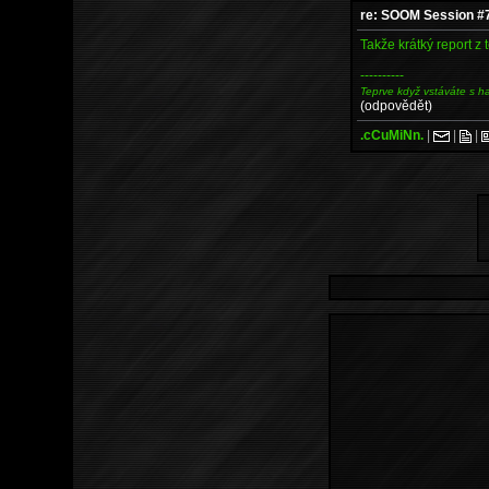
re: SOOM Session #
Takže krátký report z 
----------
Teprve když vstáváte s h
(odpovědět)
.cCuMiNn.
|
|
|