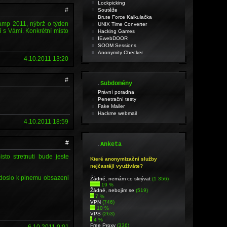
Lockpicking
#
Soutěže
Brute Force Kalkulačka
amp 2011, nýbrž o týden
UNIX Time Converter
í s Vámi. Konkrétní místo
Hacking Games
IEwebDOOR
SOOM Sessions
Anonymity Checker
4.10.2011 13:20
#
.
Subdomény
Právní poradna
Penetrační testy
Fake Mailer
Hackme webmail
4.10.2011 18:59
#
.
Anketa
sto stretnuti bude jeste
Které anonymizační služby
nejčastěji využíváte?
 doslo k plnemu obsazeni
Źádné, nemám co skrývat
(1 356)
19 %
Žádné, nebojím se
(519)
7 %
VPN
(746)
10 %
VPS
(263)
4 %
Free Proxy
(336)
6.10.2011 0:01