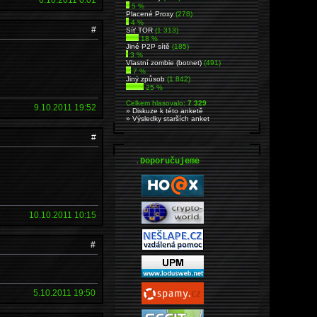
5 %
Placené Proxy
(278)
4 %
#
Síť TOR
(1 313)
18 %
Jiné P2P sítě
(185)
3 %
Vlastní zombie (botnet)
(491)
7 %
Jiný způsob
(1 842)
25 %
Celkem hlasovalo:
7 329
9.10.2011 19:52
» Diskuze k této anketě
» Výsledky starších anket
#
.
Doporučujeme
10.10.2011 10:15
#
5.10.2011 19:50