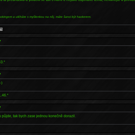
ackingem a uléháte s myšlenkou na něj, máte šanci být hackerem.
7
3.*
7
-)
.46.*
7
 půjde, tak bych zase jednou konečně dorazil.