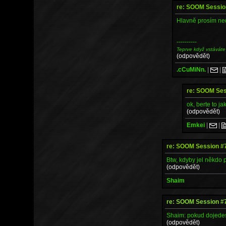
re: SOOM Sessio
Hlavně prosím nedá
----------
Teprve když vstáváte
(odpovědět)
.cCuMiNn.
|
|
re: SOOM Ses
ok, berte to ja
(odpovědět)
Emkei
|
|
re: SOOM Session #
Btw, kdyby jel někdo 
(odpovědět)
Shaim
re: SOOM Session #
Shaim: pokud dojedes 
(odpovědět)