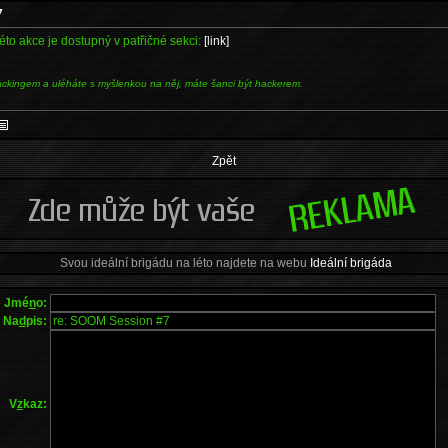
7
této akce je dostupný v patřičné sekci:
[link]
ackingem a uléháte s myšlenkou na něj, máte šanci být hackerem.
Zpět
Svou ideální brigádu na léto najdete na webu
Ideální brigáda
Jmé
n
o:
Na
d
pis:
V
z
kaz: