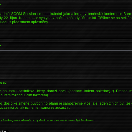
7
 sedmá SOOM Session se neuskuteční jako afterparty brněnské konference Barc
ty 22. října. Konec akce vyplyne z počtu a nálady účastníků. Těšíme se na setkán
 budou s předstihem upřesněny.
7
n #7
 na tom ucastnikovi, ktery dorazi prvni (pocitam kolem poledne) :) Presne mi
oufam rozhodujicim faktorem).
c doslo ke zmene puvodniho planu je samozrejme vice, ale jeden z nich byl, ze
castnici by tak jiz nemeli sanci se zucastnit.
 s hackingem a uléháte s myšlenkou na něj, máte šanci být hackerem.
|