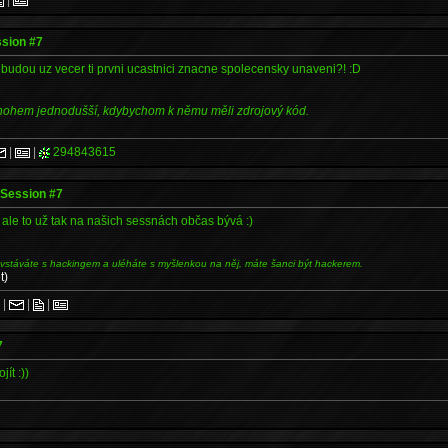
sion #7
budou uz vecer ti prvni ucastnici znacne spolecensky unaveni?! :D
mnohem jednodušší, kdybychom k němu měli zdrojový kód.
|
|
294843615
Session #7
, ale to už tak na našich sessnách občas bývá :)
 vstáváte s hackingem a uléháte s myšlenkou na něj, máte šanci být hackerem.
t)
.
|
|
|
7
ít :))