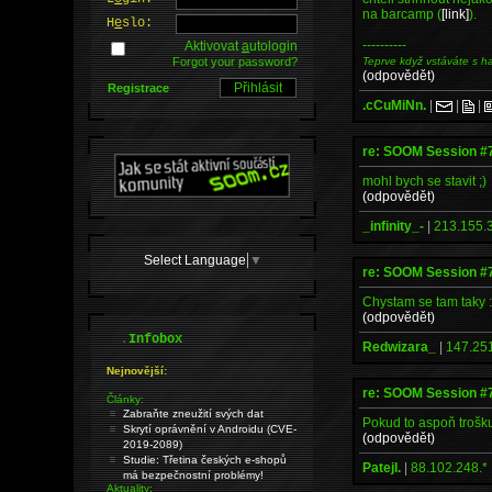
na barcamp (
[link]
).
H
e
slo:
----------
Aktivovat
a
utologin
Teprve když vstáváte s h
Forgot your password?
(odpovědět)
Registrace
.cCuMiNn.
|
|
|
re: SOOM Session #
mohl bych se stavit ;)
(odpovědět)
_infinity_-
|
213.155.3
Select Language
▼
re: SOOM Session #
Chystam se tam taky :
(odpovědět)
.
Infobox
Redwizara_
|
147.251
Nejnovější:
re: SOOM Session #
Články:
Zabraňte zneužití svých dat
Pokud to aspoň trošku
Skrytí oprávnění v Androidu (CVE-
(odpovědět)
2019-2089)
Studie: Třetina českých e-shopů
Patejl.
|
88.102.248.*
má bezpečnostní problémy!
Aktuality: