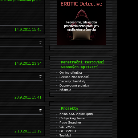
14.9.2011 15:45
#
.
Penetrační testování
14.9.2011 23:34
webových aplikací
On-line příručka
#
Lexikon zranitelností
Security checklisty
Doprovodné projekty
Nástroje
20.9.2011 15:41
.
Projekty
#
Kniha XSS v praxi (pdf)
Clickjacking Tester
Page Searcher
GET2MAIL
2.10.2011 12:19
GET2POST
TestMail