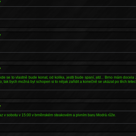
7
7
7
, kde se to vlastně bude konat, od kolika, jestli bude spaní, atd... Brno mám docela
o, tak bych možná byl schopen si to nějak zařídit a konečně se ukázat po těch letech
7
az v sobotu v 15:00 v brněnském steakovém a pivním baru Modrá růže.