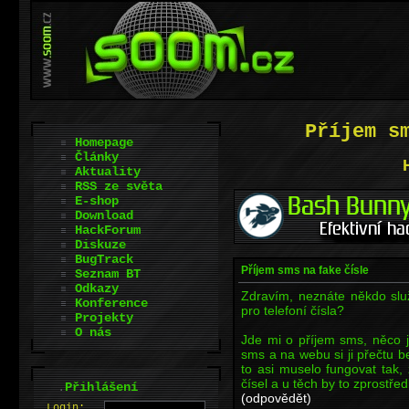
Příjem s
Homepage
Články
Aktuality
RSS ze světa
E-shop
Download
HackForum
Diskuze
BugTrack
Příjem sms na fake čísle
Seznam BT
Odkazy
Zdravím, neznáte někdo s
Konference
pro telefoní čísla?
Projekty
O nás
Jde mi o příjem sms, něco j
sms a na webu si ji přečtu b
to asi muselo fungovat tak,
čísel a u těch by to zprostřed
.
Přihlášení
(odpovědět)
L
o
gin: