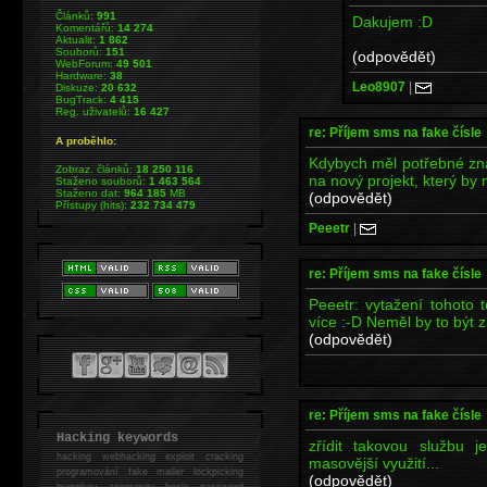
Článků:
991
Dakujem :D
Komentářů:
14 274
Aktualit:
1 862
Souborů:
151
(odpovědět)
WebForum:
49 501
Hardware:
38
Leo8907
|
Diskuze:
20 632
BugTrack:
4 415
Reg. uživatelů:
16 427
re: Příjem sms na fake čísle
A proběhlo:
Kdybych měl potřebné zna
Zobraz. článků:
18 250 116
na nový projekt, který by
Staženo souborů:
1 463 564
Staženo dat:
964 185
MB
(odpovědět)
Přístupy (hits):
232 734 479
Peeetr
|
re: Příjem sms na fake čísle
Peeetr: vytažení tohoto t
více :-D Neměl by to být za
(odpovědět)
re: Příjem sms na fake čísle
Hacking keywords
zřídit takovou službu
hacking
webhacking exploit cracking
masovější využití...
programování fake mailer lockpicking
(odpovědět)
bumpkey anonymity heslo password