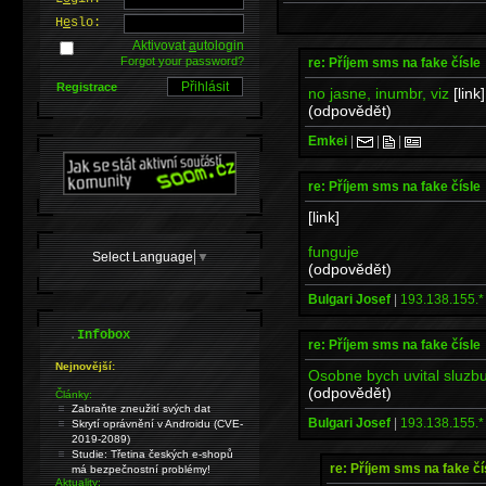
H
e
slo:
Aktivovat
a
utologin
Forgot your password?
re: Příjem sms na fake čísle
Registrace
no jasne, inumbr, viz
[link]
(odpovědět)
Emkei
|
|
|
re: Příjem sms na fake čísle
[link]
funguje
Select Language
▼
(odpovědět)
Bulgari Josef
|
193.138.155.*
.
Infobox
re: Příjem sms na fake čísle
Nejnovější:
Osobne bych uvital sluzb
(odpovědět)
Články:
Zabraňte zneužití svých dat
Bulgari Josef
|
193.138.155.*
Skrytí oprávnění v Androidu (CVE-
2019-2089)
Studie: Třetina českých e-shopů
re: Příjem sms na fake čí
má bezpečnostní problémy!
Aktuality: