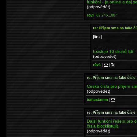
funkční - je online a daj s
(odpovědět)
rovi
|
62.245.108.*
re: Příjem sms na fake čí
[link]
----------
Existuje 10 druhů lidí. T
(odpovědět)
r0v1
|
|
re: Příjem sms na fake čísle
Ceska čísla pro příjem s
(odpovědět)
tomastamm
|
re: Příjem sms na fake čísle
Další funkční řešení pro 
čísla blocklistují).
(odpovědět)