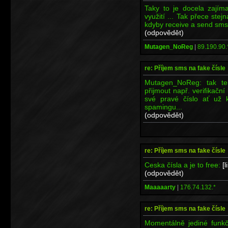
Taky to je docela zajím
využití ... Tak přece ste
kdyby receive a send sms b
(odpovědět)
Mutagen_NoReg
|
89.190.90.
re: Příjem sms na fake čísle
Mutagen_NoReg: tak te
přijmout např. verifikač
své pravé číslo ať už k
spamingu...
(odpovědět)
re: Příjem sms na fake čísle
Ceska čísla a je to free:
[l
(odpovědět)
Maaaaarty
|
176.74.132.*
re: Příjem sms na fake čísle
Momentálně jediné funk