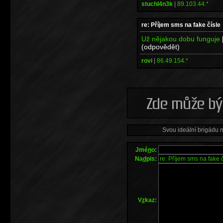
stuchl4n3k
|
89.103.44.*
re: Příjem sms na fake čísle
Už nějakou dobu funguje
(odpovědět)
rovi
|
86.49.154.*
Svou ideální brigádu 
Jmé
n
o:
Na
d
pis:
V
z
kaz: