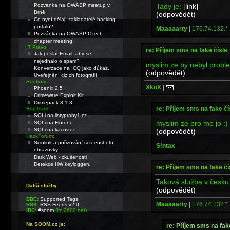
Tady je:
[link]
Pozvánka na OWASP meetup v
Brně
(odpovědět)
Co nyní dělají zakladatelé hacking
portálů?
Maaaaarty
|
176.74.132.*
Pozvánka na OWASP Czech
chapter meeting
IT Právo:
re: Příjem sms na fake čísle
Jak poslat Email, aby se
nejednalo o spam?
myslim ze by nebyl proble
Konverzace na ICQ jako důkaz.
(odpovědět)
Uveřejnění cizích fotografií
Soubory:
XkoX
|
Phoenix 2.5
Crimeware Exploit Kit
Crimepack 3.1.3
re: Příjem sms na fake čí
BugTrack:
SQLi na listyprahy1.cz
myslim ze pro me jo :)
SQLi na Florenc
SQLi na kacov.cz
(odpovědět)
HackForum:
Sciolink a pořizování screenshotu
S!ntax
obrazovky
Dark Web - zkušenosti
Detekce HW keyloggeru
re: Příjem sms na fake čí
Taková služba v česku 
Další služby:
(odpovědět)
BBC:
Supported Tags
Maaaaarty
|
176.74.132.*
RSS:
RSS Feeds v2.0
IRC:
#soom
(irc.2600.net)
Na SOOM.cz je:
re: Příjem sms na fak