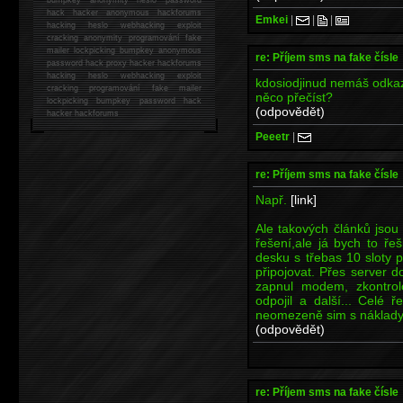
hack
hacker anonymous hackforums
Emkei
|
|
|
hacking
heslo webhacking exploit
cracking anonymity programování fake
mailer lockpicking bumpkey anonymous
re: Příjem sms na fake čísle
password hack proxy hacker hackforums
hacking heslo webhacking exploit
kdosiodjinud nemáš odkaz
cracking programování fake mailer
něco přečíst?
lockpicking bumpkey password hack
(odpovědět)
hacker
hackforums
Peeetr
|
re: Příjem sms na fake čísle
Např.
[link]
Ale takových článků jsou 
řešení,ale já bych to ře
desku s třebas 10 sloty 
připojovat. Přes server 
zapnul modem, zkontrol
odpojil a další... Celé 
neomezeně sim s náklady
(odpovědět)
re: Příjem sms na fake čísle