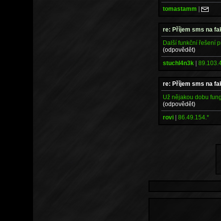
tomastamm
|
re: Příjem sms na fa
Další funkční řešení 
(odpovědět)
stuchl4n3k
|
89.103.
re: Příjem sms na fa
Už nějakou dobu fun
(odpovědět)
rovi
|
86.49.154.*