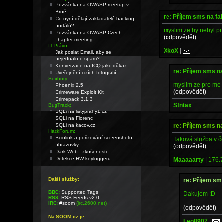
Pozvánka na OWASP meetup v
Brně
re: Příjem sms na fa
Co nyní dělají zakladatelé hacking
portálů?
myslim ze by nebyl pr
Pozvánka na OWASP Czech
(odpovědět)
chapter meeting
IT Právo:
XkoX
|
Jak poslat Email, aby se
nejednalo o spam?
Konverzace na ICQ jako důkaz.
re: Příjem sms na
Uveřejnění cizích fotografií
Soubory:
myslim ze pro me j
Phoenix 2.5
(odpovědět)
Crimeware Exploit Kit
Crimepack 3.1.3
S!ntax
BugTrack:
SQLi na listyprahy1.cz
SQLi na Florenc
re: Příjem sms na
SQLi na kacov.cz
HackForum:
Sciolink a pořizování screenshotu
Taková služba v č
obrazovky
(odpovědět)
Dark Web - zkušenosti
Detekce HW keyloggeru
Maaaaarty
|
176.
Další služby:
re: Příjem sm
BBC:
Supported Tags
Dakujem :D
RSS:
RSS Feeds v2.0
IRC:
#soom
(irc.2600.net)
(odpovědět)
Na SOOM.cz je:
Leo8907
|