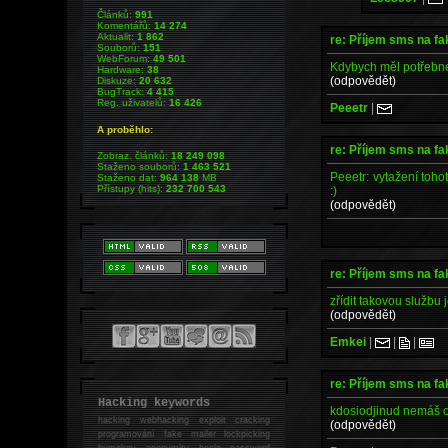
Článků:
991
Komentářů:
14 274
Aktualit:
1 862
re: Příjem sms na fa
Souborů:
151
WebForum:
49 501
Kdybych měl potřebné 
Hardware:
38
(odpovědět)
Diskuze:
20 632
BugTrack:
4 415
Reg. uživatelů:
16 426
Peeetr
|
A proběhlo:
re: Příjem sms na fa
Zobraz. článků:
18 249 098
Staženo souborů:
1 463 521
Peeetr: vytažení tohot
Staženo dat:
964 138
MB
Přístupy (hits):
232 700 543
:)
(odpovědět)
re: Příjem sms na fa
zřídit takovou službu
(odpovědět)
Emkei
|
|
|
re: Příjem sms na fa
Hacking keywords
kdosiodjinud nemáš o
hacking
webhacking exploit cracking
(odpovědět)
programování fake mailer lockpicking
bumpkey anonymity heslo password