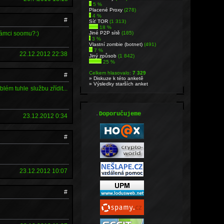
5 %
Placené Proxy
(278)
4 %
#
Síť TOR
(1 313)
18 %
 rámci soomu?:)
Jiné P2P sítě
(185)
3 %
Vlastní zombie (botnet)
(491)
7 %
22.12.2012 22:38
Jiný způsob
(1 842)
25 %
Celkem hlasovalo:
7 329
#
» Diskuze k této anketě
» Výsledky starších anket
lém tuhle službu zřídit...
.
Doporučujeme
23.12.2012 0:34
#
23.12.2012 10:07
#