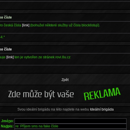
ke čísle
pro česká čísla
[link]
(bohužel některé služby už čísla blocklistují).
44.*
ke čísle
guje
[link]
ten je vytvořen ze stránek rovi.8u.cz
Zpět
Svou ideální brigádu na léto najdete na webu
Ideální brigáda
Jmé
n
o:
Na
d
pis: