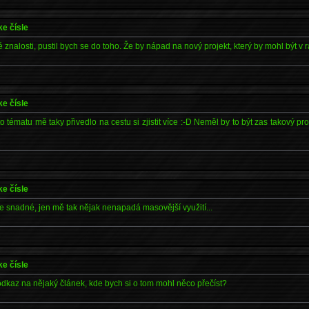
ke čísle
znalosti, pustil bych se do toho. Že by nápad na nový projekt, který by mohl být v
ke čísle
o tématu mě taky přivedlo na cestu si zjistit více :-D Neměl by to být zas takový prob
ke čísle
 je snadné, jen mě tak nějak nenapadá masovější využití...
ke čísle
dkaz na nějaký článek, kde bych si o tom mohl něco přečíst?