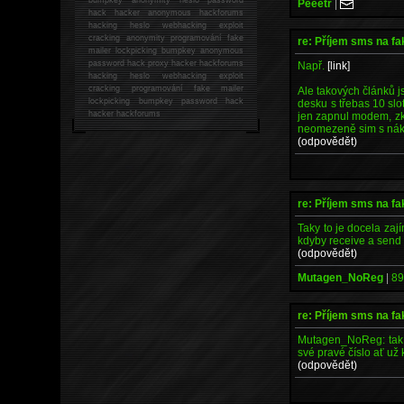
Peeetr
|
hack
hacker anonymous hackforums
hacking
heslo webhacking exploit
cracking anonymity programování fake
re: Příjem sms na fa
mailer lockpicking bumpkey anonymous
password hack proxy hacker hackforums
Např.
[link]
hacking heslo webhacking exploit
cracking programování fake mailer
Ale takových článků js
lockpicking bumpkey password hack
desku s třebas 10 slo
hacker
hackforums
jen zapnul modem, zkon
neomezeně sim s nák
(odpovědět)
re: Příjem sms na fa
Taky to je docela zají
kdyby receive a send s
(odpovědět)
Mutagen_NoReg
|
89
re: Příjem sms na fa
Mutagen_NoReg: tak t
své pravé číslo ať už 
(odpovědět)