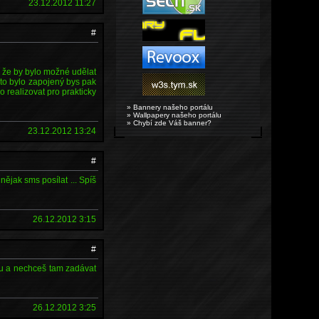
23.12.2012 11:27
#
ím, že by bylo možné udělat
 to bylo zapojený bys pak
o realizovat pro prakticky
» Bannery našeho portálu
» Wallpapery našeho portálu
» Chybí zde Váš banner?
23.12.2012 13:24
#
nějak sms posílat ... Spíš
26.12.2012 3:15
#
bu a nechceš tam zadávat
26.12.2012 3:25