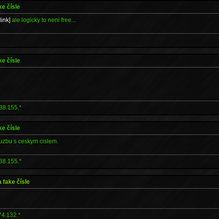
ke čísle
[link]
ale logicky to neni free...
ke čísle
38.155.*
ke čísle
luzbu s ceskym cislem.
38.155.*
 fake čísle
74.132.*