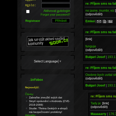
re: Příjem sms na fa
H
e
slo:
no jasne, inumbr, viz
Aktivovat
a
utologin
(odpovědět)
Forgot your password?
Registrace
Emkei
|
|
|
re: Příjem sms na fa
[link]
funguje
(odpovědět)
Bulgari Josef
|
193.1
Select Language
▼
re: Příjem sms na fa
Osobne bych uvital s
(odpovědět)
.
Infobox
Bulgari Josef
|
193.1
Nejnovější:
Články:
re: Příjem sms na
Zabraňte zneužití svých dat
Skrytí oprávnění v Androidu (CVE-
Tady je:
[link]
2019-2089)
(odpovědět)
Studie: Třetina českých e-shopů
má bezpečnostní problémy!
Maaaaarty
|
176.
Aktuality: