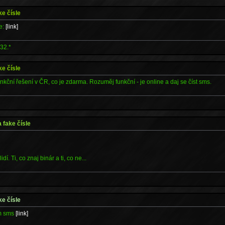
ke čísle
ee:
[link]
32.*
ke čísle
kční řešení v ČR, co je zdarma. Rozuměj funkční - je online a daj se číst sms.
 fake čísle
dí. Ti, co znaj binár a ti, co ne...
ke čísle
em sms
[link]