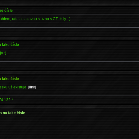
ke čísle
oblem, udelat takovou sluzbu s CZ cisly :-)
 fake čísle
o :)
 fake čísle
esku už existuje:
[link]
74.132.*
s na fake čísle