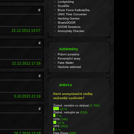
Lockpicking
Soutěže
#
Brute Force Kalkulačka
UNIX Time Converter
Hacking Games
IEwebDOOR
SOOM Sessions
21.12.2012 14:57
Anonymity Checker
#
.
Subdomény
Právní poradna
Penetrační testy
Fake Mailer
22.12.2012 17:16
Hackme webmail
#
.
Anketa
Které anonymizační služby
5.10.2015 22:19
nejčastěji využíváte?
Źádné, nemám co skrývat
(1 356)
#
19 %
Žádné, nebojím se
(519)
7 %
VPN
(746)
10 %
VPS
(263)
4 %
26.7.2016 13:18
Free Proxy
(336)