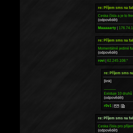
re: Příjem sms na fa
Ceska čísla a je to fr
(odpovědět)
Maaaaarty
|
176.74.1
re: Příjem sms na fa
Momentálně jediné fun
(odpovědět)
rovi
|
62.245.108.*
re: Příjem sms na
[link]
----------
Existuje 10 druhů li
(odpovědět)
r0v1
|
|
re: Příjem sms na fa
Ceska čísla pro příj
(odpovědět)