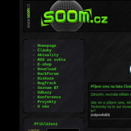
Homepage
Články
Aktuality
RSS ze světa
E-shop
Download
HackForum
Diskuze
BugTrack
Příjem sms na fake čísl
Seznam BT
Odkazy
Zdravím, neznáte někdo
Konference
Projekty
Jde mi o příjem sms, něc
O nás
Technicky by to asi musel
to?
(odpovědět)
.
Přihlášení
L
o
gin: