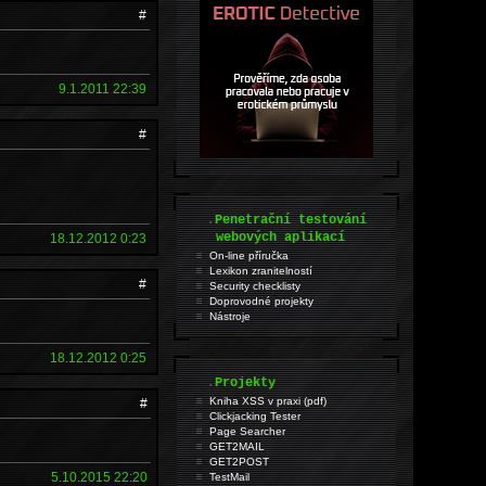
#
9.1.2011 22:39
#
.
Penetrační testování
webových aplikací
18.12.2012 0:23
On-line příručka
Lexikon zranitelností
#
Security checklisty
Doprovodné projekty
Nástroje
18.12.2012 0:25
.
Projekty
Kniha XSS v praxi (pdf)
#
Clickjacking Tester
Page Searcher
GET2MAIL
GET2POST
5.10.2015 22:20
TestMail