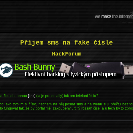
Příjem sms na fake čísle
HackForum
e
 službu obdobnou
[link]
(ta je pro emaily) tak pro telefoní čísla?
o jako zvolim si číslo, necham na něj poslat sms a na webu si ji přečtu bez toh
o fungovat tak, že by portál měl zakoupený určitý rozsah čísel a u těch by to zpros