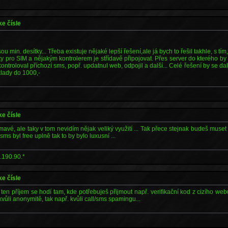
ke čísle
ou min. desítky... Třeba existuje nějaké lepší řešení,ale já bych to řešil takhle, s t
ty pro SIM a nějakým kontrolerem je střídavě připojovat. Přes server do kterého by
troloval příchozí sms, popř. updatnul web, odpojil a další... Celé řešení by se dal
lady do 1000,-
ke čísle
mavé, ale taky v tom nevidím nějak veliký využití ... Tak přece stejnak budeš muset 
ms byl free uplně tak to by bylo luxusní ...
.190.90.*
ke čísle
en příjem se hodí tam, kde potřebuješ přijmout např. verifikační kod z cizího we
kvůli anonymitě, tak např. kvůli call/sms spamingu...