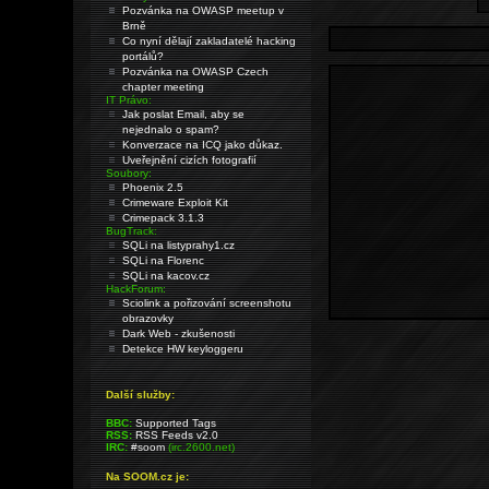
Pozvánka na OWASP meetup v
Brně
Co nyní dělají zakladatelé hacking
portálů?
Pozvánka na OWASP Czech
chapter meeting
IT Právo:
Jak poslat Email, aby se
nejednalo o spam?
Konverzace na ICQ jako důkaz.
Uveřejnění cizích fotografií
Soubory:
Phoenix 2.5
Crimeware Exploit Kit
Crimepack 3.1.3
BugTrack:
SQLi na listyprahy1.cz
SQLi na Florenc
SQLi na kacov.cz
HackForum:
Sciolink a pořizování screenshotu
obrazovky
Dark Web - zkušenosti
Detekce HW keyloggeru
Další služby:
BBC:
Supported Tags
RSS:
RSS Feeds v2.0
IRC:
#soom
(irc.2600.net)
Na SOOM.cz je: