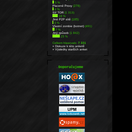
5 %
Placené Proxy
(278)
4 %
Síť TOR
(1 313)
18 %
Jiné P2P sítě
(185)
3 %
Vlastní zombie (botnet)
(491)
7 %
Jiný způsob
(1 842)
25 %
Celkem hlasovalo:
7 331
» Diskuze k této anketě
» Výsledky starších anket
.
Doporučujeme