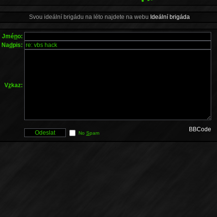
Svou ideální brigádu na léto najdete na webu
Ideální brigáda
Jmé
n
o:
Na
d
pis:
V
z
kaz:
BBCode
No
S
pam