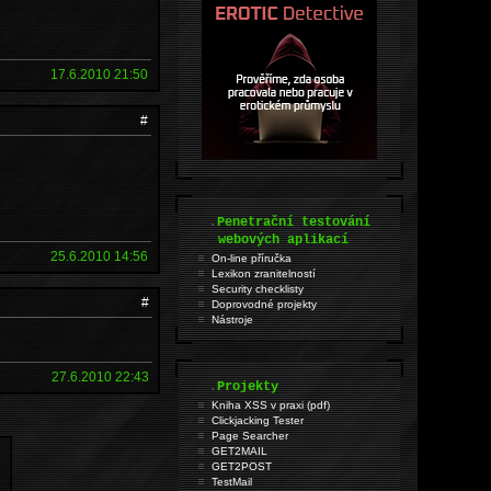
17.6.2010 21:50
#
.
Penetrační testování
webových aplikací
25.6.2010 14:56
On-line příručka
Lexikon zranitelností
Security checklisty
#
Doprovodné projekty
Nástroje
27.6.2010 22:43
.
Projekty
Kniha XSS v praxi (pdf)
Clickjacking Tester
Page Searcher
GET2MAIL
GET2POST
TestMail