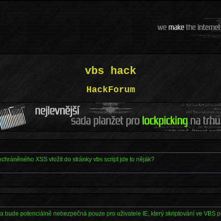
vbs hack
HackForum
chráněného XSS vložit do stránky vbs script jde to něják?
ka bude potenciálně nebezpečná pouze pro uživatele IE, který skriptování ve VBS 