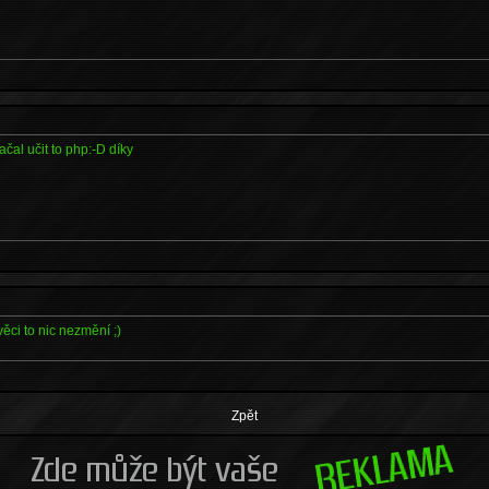
ačal učit to php:-D díky
ěci to nic nezmění ;)
Zpět