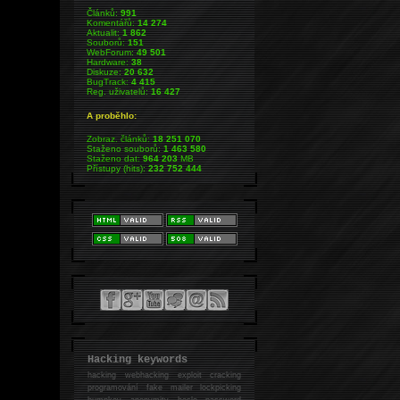
Článků:
991
Komentářů:
14 274
Aktualit:
1 862
Souborů:
151
WebForum:
49 501
Hardware:
38
Diskuze:
20 632
BugTrack:
4 415
Reg. uživatelů:
16 427
A proběhlo:
Zobraz. článků:
18 251 070
Staženo souborů:
1 463 580
Staženo dat:
964 203
MB
Přístupy (hits):
232 752 444
Hacking keywords
hacking
webhacking exploit cracking
programování fake mailer lockpicking
bumpkey anonymity heslo password