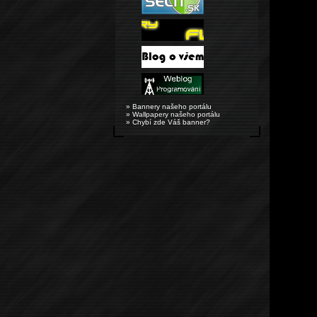
» Bannery našeho portálu
» Wallpapery našeho portálu
» Chybí zde Váš banner?