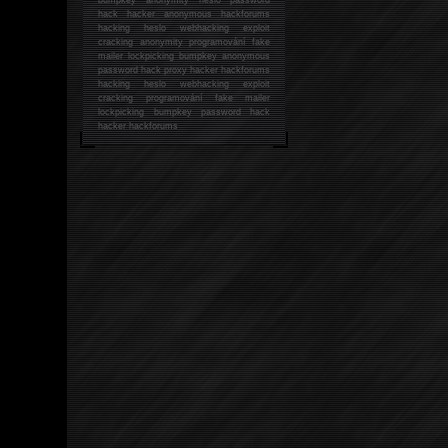
hack
hacker anonymous hackforums
hacking
heslo webhacking exploit
cracking anonymity programování fake
mailer lockpicking bumpkey anonymous
password hack proxy hacker hackforums
hacking heslo webhacking exploit
cracking programování fake mailer
lockpicking bumpkey password hack
hacker
hackforums