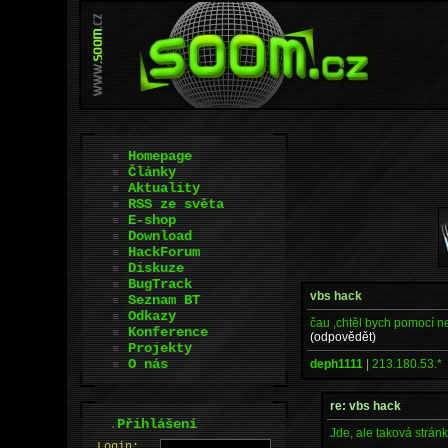
Homepage
Články
Aktuality
RSS ze světa
E-shop
Download
HackForum
Diskuze
BugTrack
vbs hack
Seznam BT
Odkazy
čau ,chtěl bych pomocí ne
Konference
(odpovědět)
Projekty
O nás
deph1111
|
213.180.53.*
re: vbs hack
.
Přihlášení
Jde, ale taková strán
L
o
gin: