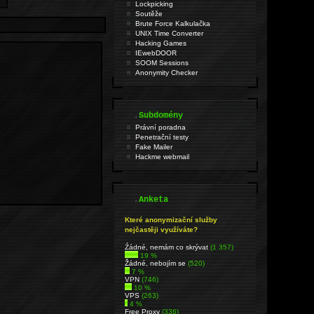
Lockpicking
Soutěže
Brute Force Kalkulačka
UNIX Time Converter
Hacking Games
IEwebDOOR
SOOM Sessions
Anonymity Checker
.
Subdomény
Právní poradna
Penetrační testy
Fake Mailer
Hackme webmail
.
Anketa
Které anonymizační služby
nejčastěji využíváte?
Źádné, nemám co skrývat
(1 357)
19 %
Žádné, nebojím se
(520)
7 %
VPN
(746)
10 %
VPS
(263)
4 %
Free Proxy
(336)