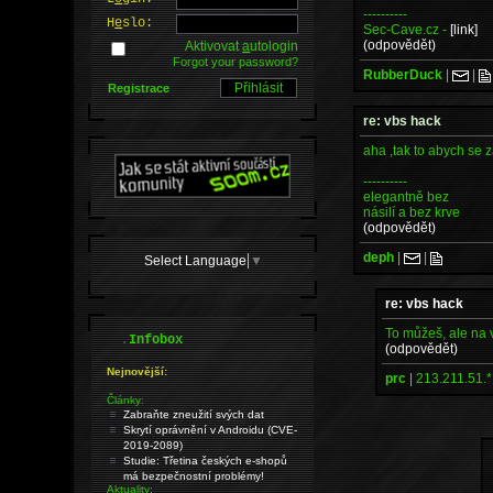
----------
H
e
slo:
Sec-Cave.cz -
[link]
(odpovědět)
Aktivovat
a
utologin
Forgot your password?
RubberDuck
|
|
Registrace
re: vbs hack
aha ,tak to abych se z
----------
elegantně bez
násilí a bez krve
(odpovědět)
deph
|
|
Select Language
▼
re: vbs hack
To můžeš, ale na v
.
Infobox
(odpovědět)
Nejnovější:
prc
|
213.211.51.*
Články:
Zabraňte zneužití svých dat
Skrytí oprávnění v Androidu (CVE-
2019-2089)
Studie: Třetina českých e-shopů
má bezpečnostní problémy!
Aktuality: