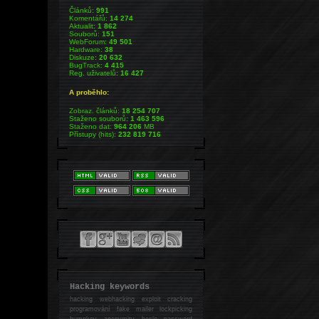
Článků:
991
Komentářů:
14 274
Aktualit:
1 862
Souborů:
151
WebForum:
49 501
Hardware:
38
Diskuze:
20 632
BugTrack:
4 415
Reg. uživatelů:
16 427
A proběhlo:
Zobraz. článků:
18 254 707
Staženo souborů:
1 463 596
Staženo dat:
964 206
MB
Přístupy (hits):
232 819 716
Hacking keywords
hacking
webhacking exploit cracking
programování fake mailer lockpicking
bumpkey anonymity heslo password