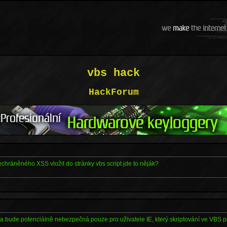
vbs hack
HackForum
chráněného XSS vložit do stránky vbs script jde to něják?
ka bude potenciálně nebezpečná pouze pro uživatele IE, který skriptování ve VBS 