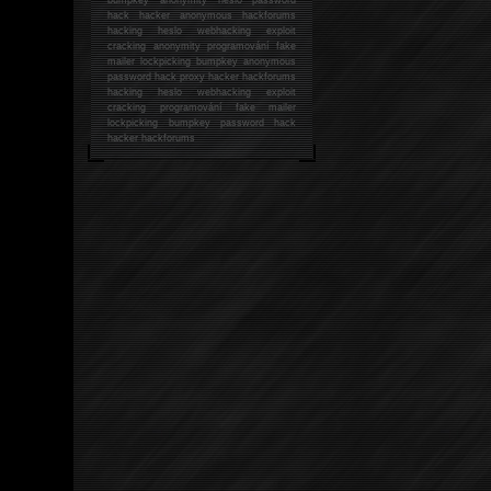
hack
hacker anonymous hackforums
hacking
heslo webhacking exploit
cracking anonymity programování fake
mailer lockpicking bumpkey anonymous
password hack proxy hacker hackforums
hacking heslo webhacking exploit
cracking programování fake mailer
lockpicking bumpkey password hack
hacker
hackforums