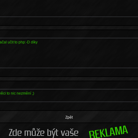
ačal učit to php:-D díky
ěci to nic nezmění ;)
Zpět