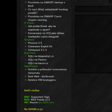
Pozvánka na OWASP meetup v
Brně
Co nyní dělají zakladatelé hacking
portálů?
Pozvánka na OWASP Czech
chapter meeting
IT Právo:
Jak poslat Email, aby se
nejednalo o spam?
Konverzace na ICQ jako důkaz.
Uveřejnění cizích fotografií
Soubory:
Phoenix 2.5
Crimeware Exploit Kit
Crimepack 3.1.3
BugTrack:
SQLi na listyprahy1.cz
SQLi na Florenc
SQLi na kacov.cz
HackForum:
Sciolink a pořizování screenshotu
obrazovky
Dark Web - zkušenosti
Detekce HW keyloggeru
Další služby:
BBC:
Supported Tags
RSS:
RSS Feeds v2.0
IRC:
#soom
(irc.2600.net)
Na SOOM.cz je: