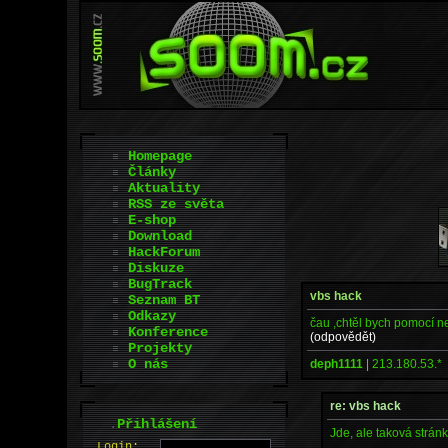
Homepage
Články
Aktuality
RSS ze světa
E-shop
Download
HackForum
Diskuze
BugTrack
vbs hack
Seznam BT
Odkazy
čau ,chtěl bych pomocí ne
Konference
(odpovědět)
Projekty
O nás
deph1111
|
213.180.53.*
re: vbs hack
.
Přihlášení
Jde, ale taková strán
L
o
gin: