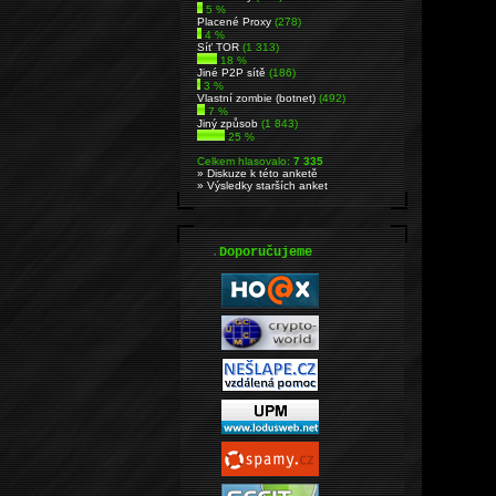
5 %
Placené Proxy
(278)
4 %
Síť TOR
(1 313)
18 %
Jiné P2P sítě
(186)
3 %
Vlastní zombie (botnet)
(492)
7 %
Jiný způsob
(1 843)
25 %
Celkem hlasovalo:
7 335
» Diskuze k této anketě
» Výsledky starších anket
.
Doporučujeme