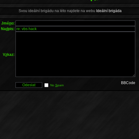
Svou ideální brigádu na léto najdete na webu
Ideální brigáda
Jmé
n
o:
Na
d
pis:
V
z
kaz:
BBCode
No
S
pam