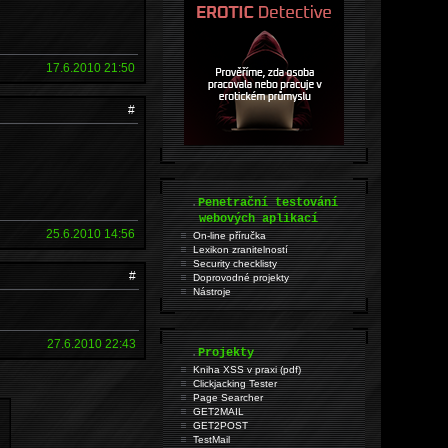
17.6.2010 21:50
#
.
Penetrační testování
webových aplikací
25.6.2010 14:56
On-line příručka
Lexikon zranitelností
Security checklisty
#
Doprovodné projekty
Nástroje
27.6.2010 22:43
.
Projekty
Kniha XSS v praxi (pdf)
Clickjacking Tester
Page Searcher
GET2MAIL
GET2POST
TestMail