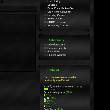
Lockpicking
Soutěže
Brute Force Kalkulačka
UNIX Time Converter
Hacking Games
IEwebDOOR
SOOM Sessions
Anonymity Checker
.
Subdomény
Právní poradna
Penetrační testy
Fake Mailer
Hackme webmail
.
Anketa
Které anonymizační služby
nejčastěji využíváte?
Źádné, nemám co skrývat
(1 358)
19 %
Žádné, nebojím se
(520)
7 %
VPN
(746)
10 %
VPS
(263)
4 %
Free Proxy
(336)