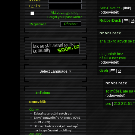
----------
H
e
slo:
Sec-Cave.cz -
[link]
(odpovědět)
Aktivovat
a
utologin
Forgot your password?
RubberDuck
|
|
Registrace
re: vbs hack
aha ,tak to abych se z
----------
elegantně bez
násilí a bez krve
(odpovědět)
deph
|
|
Select Language
▼
re: vbs hack
To můžeš, ale na v
.
Infobox
(odpovědět)
Nejnovější:
prc
|
213.211.51.*
Články:
Zabraňte zneužití svých dat
Skrytí oprávnění v Androidu (CVE-
2019-2089)
Studie: Třetina českých e-shopů
má bezpečnostní problémy!
Aktuality: