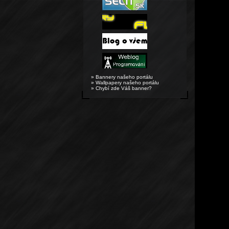
» Bannery našeho portálu
» Wallpapery našeho portálu
» Chybí zde Váš banner?