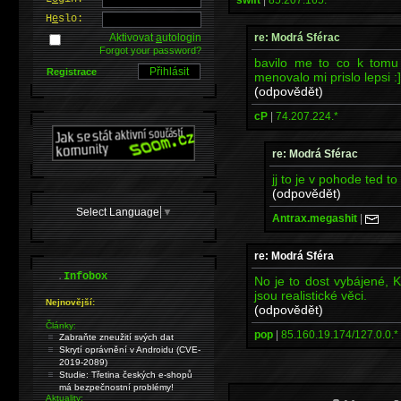
H
e
slo:
re: Modrá Sférac
Aktivovat
a
utologin
Forgot your password?
bavilo me to co k tomu 
Registrace
menovalo mi prislo lepsi :]
(odpovědět)
cP
|
74.207.224.*
re: Modrá Sférac
jj to je v pohode ted to 
(odpovědět)
Select Language
▼
Antrax.megashit
|
re: Modrá Sféra
.
Infobox
No je to dost vybájené, 
jsou realistické věci.
Nejnovější:
(odpovědět)
Články:
pop
|
85.160.19.174/127.0.0.*
Zabraňte zneužití svých dat
Skrytí oprávnění v Androidu (CVE-
2019-2089)
Studie: Třetina českých e-shopů
má bezpečnostní problémy!
Aktuality: