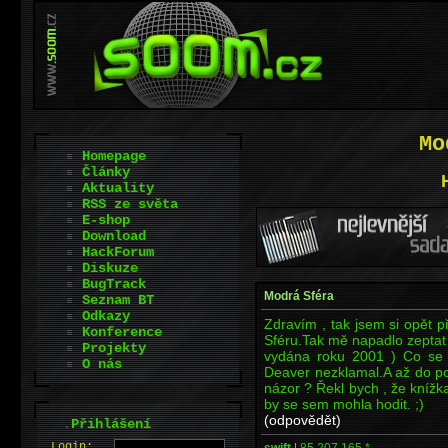
Mo
Homepage
Články
Aktuality
RSS ze světa
E-shop
Download
HackForum
Diskuze
BugTrack
Modrá Sféra
Seznam BT
Odkazy
Zdravím , tak jsem si opět p
Konference
Sféru.Tak mě napadlo zeptat 
Projekty
vydána roku 2001 ) Co se t
O nás
Deaver nezklamal.A až do pos
názor ? Řekl bych , že knížk
by se sem mohla hodit. ;)
(odpovědět)
.
Přihlášení
L
o
gin:
swift
|
85.207.165.*