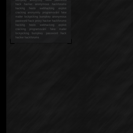
hack
hacker anonymous hackforums
hacking
heslo webhacking exploit
cracking anonymity programování fake
mailer lockpicking bumpkey anonymous
password hack proxy hacker hackforums
hacking heslo webhacking exploit
cracking programování fake mailer
lockpicking bumpkey password hack
hacker
hackforums