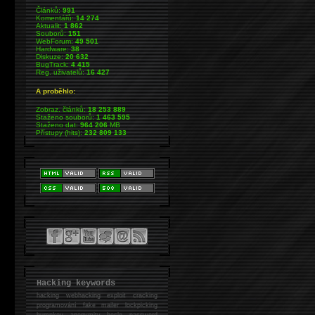
Článků:
991
Komentářů:
14 274
Aktualit:
1 862
Souborů:
151
WebForum:
49 501
Hardware:
38
Diskuze:
20 632
BugTrack:
4 415
Reg. uživatelů:
16 427
A proběhlo:
Zobraz. článků:
18 253 889
Staženo souborů:
1 463 595
Staženo dat:
964 206
MB
Přístupy (hits):
232 809 133
Hacking keywords
hacking
webhacking exploit cracking
programování fake mailer lockpicking
bumpkey anonymity heslo password