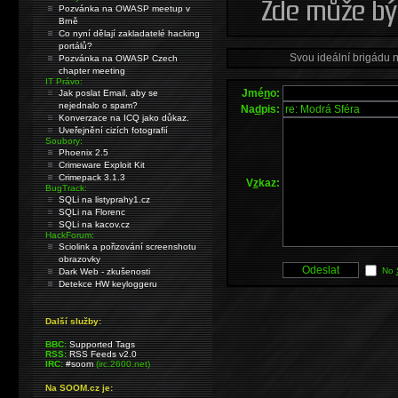
Pozvánka na OWASP meetup v
Brně
Co nyní dělají zakladatelé hacking
portálů?
Svou ideální brigádu 
Pozvánka na OWASP Czech
chapter meeting
IT Právo:
Jmé
n
o:
Jak poslat Email, aby se
nejednalo o spam?
Na
d
pis:
Konverzace na ICQ jako důkaz.
Uveřejnění cizích fotografií
Soubory:
Phoenix 2.5
Crimeware Exploit Kit
Crimepack 3.1.3
V
z
kaz:
BugTrack:
SQLi na listyprahy1.cz
SQLi na Florenc
SQLi na kacov.cz
HackForum:
Sciolink a pořizování screenshotu
obrazovky
No
Dark Web - zkušenosti
Detekce HW keyloggeru
Další služby:
BBC:
Supported Tags
RSS:
RSS Feeds v2.0
IRC:
#soom
(irc.2600.net)
Na SOOM.cz je: