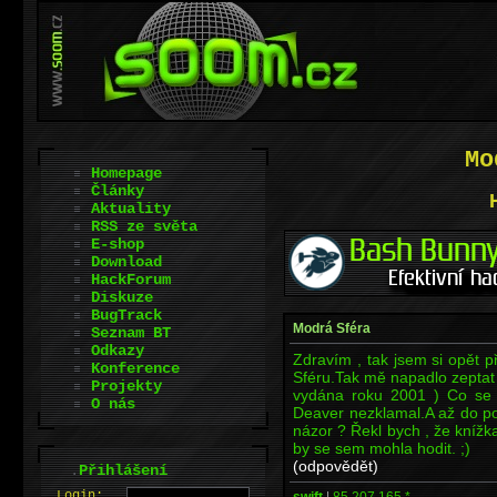
Mo
Homepage
Články
Aktuality
RSS ze světa
E-shop
Download
HackForum
Diskuze
BugTrack
Modrá Sféra
Seznam BT
Odkazy
Zdravím , tak jsem si opět p
Konference
Sféru.Tak mě napadlo zeptat 
Projekty
vydána roku 2001 ) Co se t
O nás
Deaver nezklamal.A až do pos
názor ? Řekl bych , že knížk
by se sem mohla hodit. ;)
(odpovědět)
.
Přihlášení
L
o
gin:
swift
|
85.207.165.*