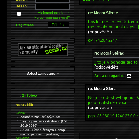
H
e
slo:
re: Modrá Sférac
Aktivovat
a
utologin
Forgot your password?
bavilo me to co k tomu 
Registrace
menovalo mi prislo lepsi :]
(odpovědět)
cP
|
74.207.224.*
re: Modrá Sférac
jj to je v pohode ted to 
(odpovědět)
Select Language
▼
Antrax.megashit
|
re: Modrá Sféra
.
Infobox
No je to dost vybájené, 
jsou realistické věci.
Nejnovější:
(odpovědět)
Články:
pop
|
85.160.19.174/127.0.0.*
Zabraňte zneužití svých dat
Skrytí oprávnění v Androidu (CVE-
2019-2089)
Studie: Třetina českých e-shopů
má bezpečnostní problémy!
Aktuality: