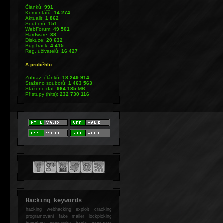
Článků:
991
Komentářů:
14 274
Aktualit:
1 862
Souborů:
151
WebForum:
49 501
Hardware:
38
Diskuze:
20 632
BugTrack:
4 415
Reg. uživatelů:
16 427
A proběhlo:
Zobraz. článků:
18 249 914
Staženo souborů:
1 463 563
Staženo dat:
964 185
MB
Přístupy (hits):
232 730 116
Hacking keywords
hacking
webhacking exploit cracking
programování fake mailer lockpicking
bumpkey anonymity heslo password