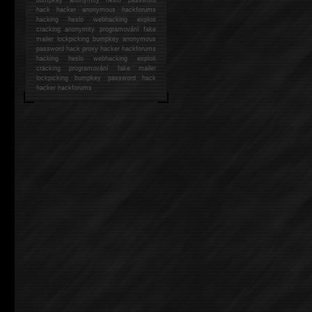
hack
hacker anonymous hackforums
hacking
heslo webhacking exploit
cracking anonymity programování fake
mailer lockpicking bumpkey anonymous
password hack proxy hacker hackforums
hacking heslo webhacking exploit
cracking programování fake mailer
lockpicking bumpkey password hack
hacker
hackforums