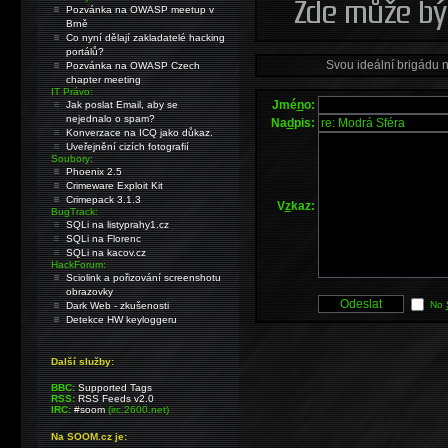
Pozvánka na OWASP meetup v
Brně
Co nyní dělají zakladatelé hacking
portálů?
Svou ideální brigádu 
Pozvánka na OWASP Czech
chapter meeting
IT Právo:
Jmé
n
o:
Jak poslat Email, aby se
nejednalo o spam?
Na
d
pis:
Konverzace na ICQ jako důkaz.
Uveřejnění cizích fotografií
Soubory:
Phoenix 2.5
Crimeware Exploit Kit
Crimepack 3.1.3
V
z
kaz:
BugTrack:
SQLi na listyprahy1.cz
SQLi na Florenc
SQLi na kacov.cz
HackForum:
Sciolink a pořizování screenshotu
obrazovky
No
Dark Web - zkušenosti
Detekce HW keyloggeru
Další služby:
BBC:
Supported Tags
RSS:
RSS Feeds v2.0
IRC:
#soom
(irc.2600.net)
Na SOOM.cz je: