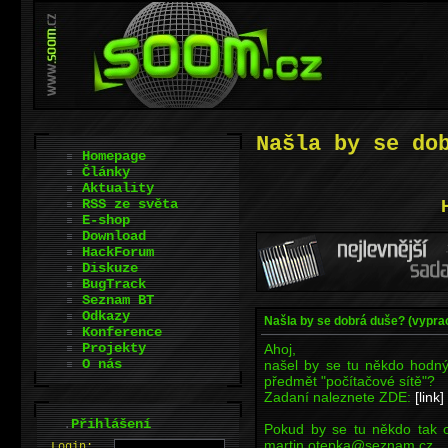
Našla by se do
Homepage
Články
Aktuality
RSS ze světa
E-shop
Download
HackForum
Diskuze
BugTrack
Seznam BT
Odkazy
Našla by se dobrá duše? (vypra
Konference
Projekty
Ahoj,
O nás
našel by se tu někdo hodný
předmět "počítačové sítě"?
Zadaní naleznete ZDE:
[link]
.
Přihlášení
Pokud by se tu někdo tak o
martin.otepka@seznam.cz
L
o
gin: