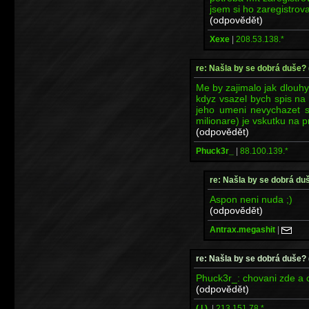
jsem si ho zaregistroval
(odpovědět)
Xexe
|
208.53.138.*
re: Našla by se dobrá duše?
Me by zajimalo jak dlouhy 
kdyz vsazel bych spis na
jeho umeni nevychazet s 
milionare) je vskutku na p
(odpovědět)
Phuck3r_
|
88.100.139.*
re: Našla by se dobrá du
Aspon neni nuda ;)
(odpovědět)
Antrax.megashit
|
re: Našla by se dobrá duše?
Phuck3r_: chovani zde a ch
(odpovědět)
( | ).
|
213.151.78.*