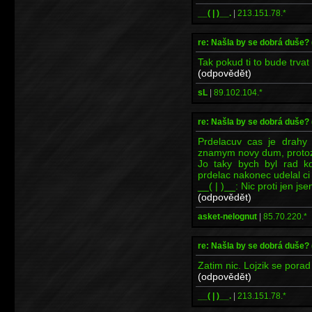
__( | )__.
|
213.151.78.*
re: Našla by se dobrá duše?
Tak pokud ti to bude trvat 
(odpovědět)
sL
|
89.102.104.*
re: Našla by se dobrá duše?
Prdelacuv cas je drahy
znamym novy dum, protoze
Jo taky bych byl rad kd
prdelac nakonec udelal ci
__( | )__: Nic proti jen js
(odpovědět)
asket-nelognut
|
85.70.220.*
re: Našla by se dobrá duše?
Zatim nic. Lojzik se porad
(odpovědět)
__( | )__.
|
213.151.78.*