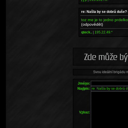
re: Našla by se dobrá duše?
toz me je to jedno prdelko :
(odpovědět)
qteck..
|
195.22.49.*
Svou ideální brigádu 
Jmé
n
o:
Na
d
pis:
V
z
kaz: