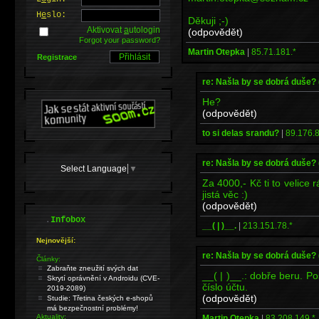
H
e
slo:
Děkuji ;-)
Aktivovat
a
utologin
(odpovědět)
Forgot your password?
Martin Otepka
|
85.71.181.*
Registrace
re: Našla by se dobrá duše?
He?
(odpovědět)
to si delas srandu?
|
89.176.8
re: Našla by se dobrá duše?
Select Language
▼
Za 4000,- Kč ti to velice
jistá věc :)
(odpovědět)
.
Infobox
__( | )__.
|
213.151.78.*
Nejnovější:
re: Našla by se dobrá duše?
Články:
Zabraňte zneužití svých dat
__( | )__.: dobře beru. P
Skrytí oprávnění v Androidu (CVE-
číslo účtu.
2019-2089)
(odpovědět)
Studie: Třetina českých e-shopů
má bezpečnostní problémy!
Aktuality:
Martin Otepka
|
83.208.149.*