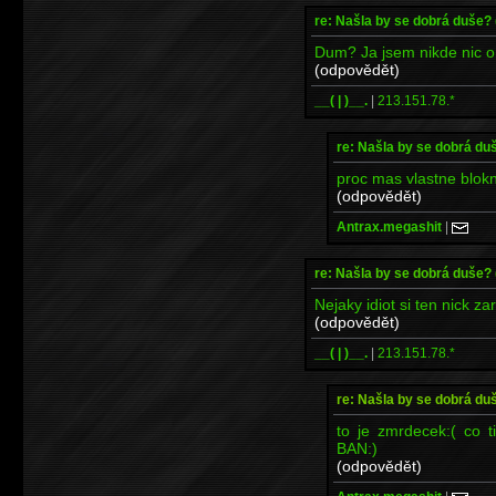
re: Našla by se dobrá duše?
Dum? Ja jsem nikde nic o d
(odpovědět)
__( | )__.
|
213.151.78.*
re: Našla by se dobrá du
proc mas vlastne blokn
(odpovědět)
Antrax.megashit
|
re: Našla by se dobrá duše?
Nejaky idiot si ten nick za
(odpovědět)
__( | )__.
|
213.151.78.*
re: Našla by se dobrá du
to je zmrdecek:( co t
BAN:)
(odpovědět)