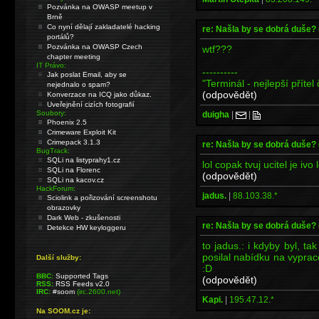
Pozvánka na OWASP meetup v
Brně
Co nyní dělají zakladatelé hacking
re: Našla by se dobrá duše?
portálů?
Pozvánka na OWASP Czech
wtf???
chapter meeting
IT Právo:
----------
Jak poslat Email, aby se
"Terminál - nejlepší přítel
nejednalo o spam?
(odpovědět)
Konverzace na ICQ jako důkaz.
Uveřejnění cizích fotografií
Soubory:
duigha
|
|
Phoenix 2.5
Crimeware Exploit Kit
Crimepack 3.1.3
re: Našla by se dobrá duše?
BugTrack:
SQLi na listyprahy1.cz
lol copak tvuj ucitel je ivo
SQLi na Florenc
(odpovědět)
SQLi na kacov.cz
HackForum:
jadus.
|
88.103.38.*
Sciolink a pořizování screenshotu
obrazovky
Dark Web - zkušenosti
re: Našla by se dobrá duše?
Detekce HW keyloggeru
to jadus.: i kdyby byl, ta
posilal nabídku na vyprac
Další služby:
:D
BBC:
Supported Tags
(odpovědět)
RSS:
RSS Feeds v2.0
IRC:
#soom
(irc.2600.net)
Kapi.
|
195.47.12.*
Na SOOM.cz je: