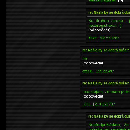
Antrax.megashit
|
re: Našla by se dobrá du
Na druhou stranu , j
nezaregistroval ;-)
(odpovědět)
Xexe
|
208.53.138.*
re: Našla by se dobrá duše?
hh
(odpovědět)
qteck..
|
195.22.49.*
re: Našla by se dobrá duše?
mas dojem, ze mam potrebu
(odpovědět)
_( | )_.
|
213.151.78.*
re: Našla by se dobrá du
Nepředpokládám, že 
potřeba mít zaregistrov