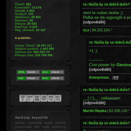
re: Našla by se dobrá duše?
Článků:
991
Komentářů:
14 274
Aktualit:
1 862
neni to vubec tezke ;)
Souborů:
151
Pulka se da vygooglit a po
WebForum:
49 501
Hardware:
38
(odpovědět)
Diskuze:
20 632
BugTrack:
4 415
sLa
|
89.102.104.*
Reg. uživatelů:
16 427
A proběhlo:
re: Našla by se dobrá du
Zobraz. článků:
18 251 317
Staženo souborů:
1 463 580
+1 ;)
Staženo dat:
964 203
MB
Přístupy (hits):
232 755 455
----------
Cow power by
Gento
(odpovědět)
Anonymous_
|
re: Našla by se dobrá duše?
__( | )__.:cekaaaam
(odpovědět)
Martin Otepka
|
83.208.149.*
Hacking keywords
re: Našla by se dobrá duše?
hacking
webhacking exploit cracking
programování fake mailer lockpicking
bumpkey anonymity heslo password