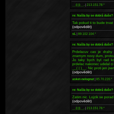
__( | )__.
|
213.151.78.*
re: Našla by se dobrá duše?
Tak pokud ti to bude trvat 
(odpovědět)
sL
|
89.102.104.*
re: Našla by se dobrá duše?
Prdelacuv cas je drahy
znamym novy dum, protoze
Jo taky bych byl rad kd
prdelac nakonec udelal ci
__( | )__: Nic proti jen js
(odpovědět)
asket-nelognut
|
85.70.220.*
re: Našla by se dobrá duše?
Zatim nic. Lojzik se porad
(odpovědět)
__( | )__.
|
213.151.78.*