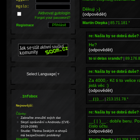
H
e
slo:
Děkuji ;-)
Aktivovat
a
utologin
(odpovědět)
Forgot your password?
Martin Otepka
|
85.71.181.*
Registrace
re: Našla by se dobrá duše?
He?
(odpovědět)
to si delas srandu?
|
89.176.8
re: Našla by se dobrá duše?
Select Language
▼
Za 4000,- Kč ti to velice
jistá věc :)
(odpovědět)
.
Infobox
__( | )__.
|
213.151.78.*
Nejnovější:
re: Našla by se dobrá duše?
Články:
Zabraňte zneužití svých dat
__( | )__.: dobře beru. P
Skrytí oprávnění v Androidu (CVE-
číslo účtu.
2019-2089)
(odpovědět)
Studie: Třetina českých e-shopů
má bezpečnostní problémy!
Aktuality:
Martin Otepka
|
83.208.149.*