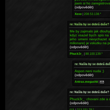
jsem si ho zaregistroval
(odpovědět)
Xexe
|
208.53.138.*
re: Našla by se dobrá duše?
Me by zajimalo jak dlouhy 
kdyz vsazel bych spis na
jeho umeni nevychazet s 
milionare) je vskutku na p
(odpovědět)
Phuck3r_
|
88.100.139.*
re: Našla by se dobrá du
Aspon neni nuda ;)
(odpovědět)
Antrax.megashit
|
re: Našla by se dobrá duše?
Phuck3r_: chovani zde a ch
(odpovědět)
( | ).
|
213.151.78.*