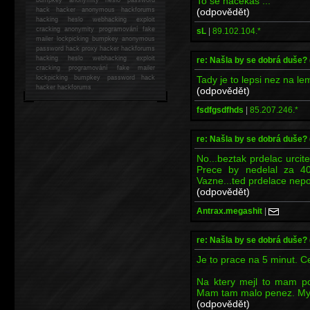
To se nacekas ...
(odpovědět)
hack
hacker anonymous hackforums
hacking
heslo webhacking exploit
cracking anonymity programování fake
sL
|
89.102.104.*
mailer lockpicking bumpkey anonymous
password hack proxy hacker hackforums
hacking heslo webhacking exploit
re: Našla by se dobrá duše?
cracking programování fake mailer
Tady je to lepsi nez na lem
lockpicking bumpkey password hack
hacker
hackforums
(odpovědět)
fsdfgsdfhds
|
85.207.246.*
re: Našla by se dobrá duše?
No...beztak prdelac urcit
Prece by nedelal za 4
Vazne...ted prdelace ne
(odpovědět)
Antrax.megashit
|
re: Našla by se dobrá duše?
Je to prace na 5 minut. Cen
Na ktery mejl to mam po
Mam tam malo penez. Mysl
(odpovědět)