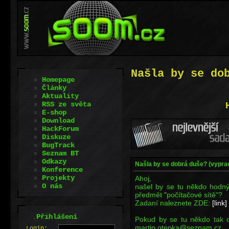
Našla by se do
Homepage
Články
Aktuality
RSS ze světa
E-shop
Download
HackForum
Diskuze
BugTrack
Seznam BT
Odkazy
Našla by se dobrá duše? (vypra
Konference
Projekty
Ahoj,
O nás
našel by se tu někdo hodný
předmět "počítačové sítě"?
Zadaní naleznete ZDE:
[link]
.
Přihlášení
Pokud by se tu někdo tak o
martin.otepka@seznam.cz
L
o
gin: