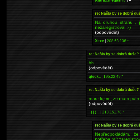
Antrax.megashit
|
re: Našla by se dobrá du
Na druhou stranu , j
nezaregistroval ;-)
(odpovědět)
Xexe
|
208.53.138.*
re: Našla by se dobrá duše?
hh
(odpovědět)
qteck..
|
195.22.49.*
re: Našla by se dobrá duše?
mas dojem, ze mam potrebu
(odpovědět)
_( | )_.
|
213.151.78.*
re: Našla by se dobrá du
Nepředpokládám, že 
potřeba mít zaregistrov