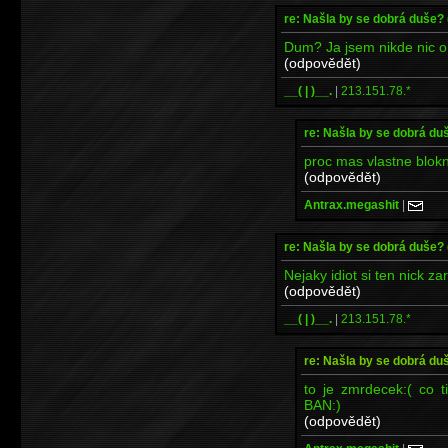
re: Našla by se dobrá duše?
Dum? Ja jsem nikde nic o d
(odpovědět)
__( | )__.
|
213.151.78.*
re: Našla by se dobrá du
proc mas vlastne blokn
(odpovědět)
Antrax.megashit
|
re: Našla by se dobrá duše?
Nejaky idiot si ten nick za
(odpovědět)
__( | )__.
|
213.151.78.*
re: Našla by se dobrá du
to je zmrdecek:( co t
BAN:)
(odpovědět)