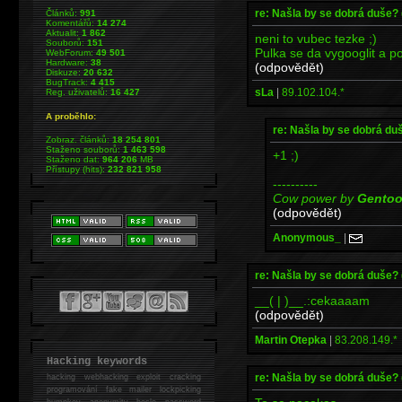
re: Našla by se dobrá duše?
Článků:
991
Komentářů:
14 274
Aktualit:
1 862
neni to vubec tezke ;)
Souborů:
151
Pulka se da vygooglit a po
WebForum:
49 501
Hardware:
38
(odpovědět)
Diskuze:
20 632
BugTrack:
4 415
sLa
|
89.102.104.*
Reg. uživatelů:
16 427
A proběhlo:
re: Našla by se dobrá du
Zobraz. článků:
18 254 801
Staženo souborů:
1 463 598
+1 ;)
Staženo dat:
964 206
MB
Přístupy (hits):
232 821 958
----------
Cow power by
Gento
(odpovědět)
Anonymous_
|
re: Našla by se dobrá duše?
__( | )__.:cekaaaam
(odpovědět)
Martin Otepka
|
83.208.149.*
Hacking keywords
re: Našla by se dobrá duše?
hacking
webhacking exploit cracking
programování fake mailer lockpicking
bumpkey anonymity heslo password