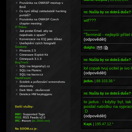
Pozvánka na OWASP meetup v
Brně
Co nyní dělají zakladatelé hacking
re: Našla by se dobrá duše?
portálů?
Pozvánka na OWASP Czech
wtf???
chapter meeting
IT Právo:
----------
Jak poslat Email, aby se
"Terminál - nejlepší přítel
nejednalo o spam?
(odpovědět)
Konverzace na ICQ jako důkaz.
Uveřejnění cizích fotografií
Soubory:
duigha
|
|
Phoenix 2.5
Crimeware Exploit Kit
Crimepack 3.1.3
re: Našla by se dobrá duše?
BugTrack:
SQLi na listyprahy1.cz
lol copak tvuj ucitel je ivo
SQLi na Florenc
(odpovědět)
SQLi na kacov.cz
HackForum:
jadus.
|
88.103.38.*
Sciolink a pořizování screenshotu
obrazovky
Dark Web - zkušenosti
re: Našla by se dobrá duše?
Detekce HW keyloggeru
to jadus.: i kdyby byl, ta
posilal nabídku na vyprac
Další služby:
:D
BBC:
Supported Tags
(odpovědět)
RSS:
RSS Feeds v2.0
IRC:
#soom
(irc.2600.net)
Kapi.
|
195.47.12.*
Na SOOM.cz je: