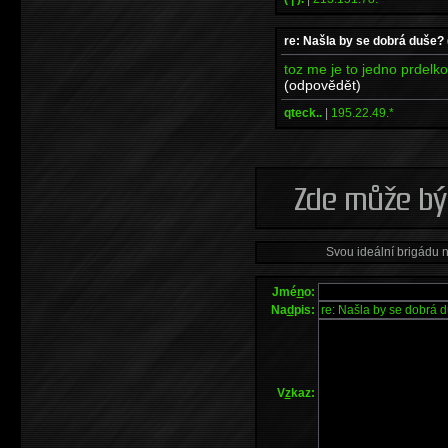
re: Našla by se dobrá duše?
toz me je to jedno prdelko :
(odpovědět)
qteck..
|
195.22.49.*
Svou ideální brigádu 
Jmé
n
o:
Na
d
pis:
V
z
kaz: