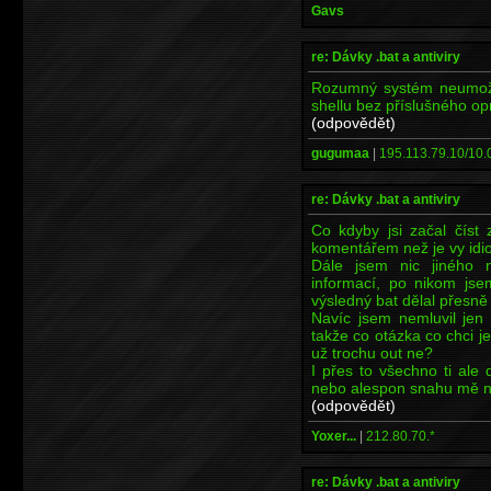
Gavs
re: Dávky .bat a antiviry
Rozumný systém neumožní
shellu bez příslušného op
(odpovědět)
gugumaa
|
195.113.79.10/10.0
re: Dávky .bat a antiviry
Co kdyby jsi začal číst
komentářem než je vy idio
Dále jsem nic jiného n
informací, po nikom jsem
výsledný bat dělal přesně 
Navíc jsem nemluvil jen 
takže co otázka co chci 
už trochu out ne?
I přes to všechno ti ale 
nebo alespon snahu mě n
(odpovědět)
Yoxer...
|
212.80.70.*
re: Dávky .bat a antiviry