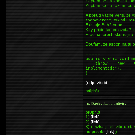
Zeptam se na kravinu: po
Zeptam se na rozumnou v
A pokud vazne veris, ze vs
zodpovezene, tak mi urcit
Existuje Buh? nebo
Kdy prijde konec sveta? c
Proc na forech skuhraji a 
Doufam, ze aspon na tu po
----------
public static void m
throw new Unsupp
implemented!");
}
(odpovědět)
pr0ph3t
re: Dávky .bat a antiviry
pr0ph3t:
1)
[link]
2)
[link]
3) otazka je slozita a st
ne pusobi
[link]
)