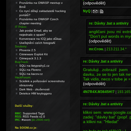
(odpovědět)
Pozvánka na OWASP meetup v
Brně
NyQ
|
|
Co nyní dělají zakladatelé hacking
portálů?
Pozvánka na OWASP Czech
re: Dávky .bat a antiviry
chapter meeting
IT Právo:
Jak poslat Email, aby se
angličani jsou mi ext
nejednalo o spam?
"Don't put words in my
Konverzace na ICQ jako důkaz.
(odpovědět)
Uveřejnění cizích fotografií
Soubory:
mr.Crow.
|
213.211.34.*
Phoenix 2.5
Crimeware Exploit Kit
Crimepack 3.1.3
re: Dávky .bat a antiviry
BugTrack:
SQLi na listyprahy1.cz
Gratuluji...zobrazil jse
SQLi na Florenc
davku, ze se to jen tak nev
SQLi na kacov.cz
HackForum:
Tak vidis, neco v tobe je =
Sciolink a pořizování screenshotu
(odpovědět)
obrazovky
Dark Web - zkušenosti
4N7R4X.M3645H!7
|
193.165.
Detekce HW keyloggeru
re: Dávky .bat a antiviry
Další služby:
klikni sem: www.google.c
BBC:
Supported Tags
zadej: "dávky bat" (popř. 
RSS:
RSS Feeds v2.0
IRC:
#soom
(irc.2600.net)
a klikni na: "Hledat"
Na SOOM.cz je:
>> bylo to tak těžký? :-I