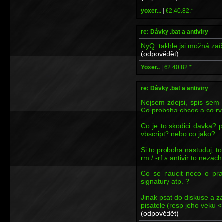
yoxer...
|
62.40.82.*
re: Dávky .bat a antiviry
NyQ: takhle jsi možná začí
(odpovědět)
Yoxer..
|
62.40.82.*
re: Dávky .bat a antiviry
Nejsem zdejsi, spis sem 
Co proboha chces a co r
Co je to skodici davka? 
vbscript? nebo co jako?
Si to proboha nastuduj; to
rm / -rf a antivir to nezach
Co se naucit neco o prac
signatury atp. ?
Jinak psat do diskuse a za
pisatele (resp jeho veku <
(odpovědět)