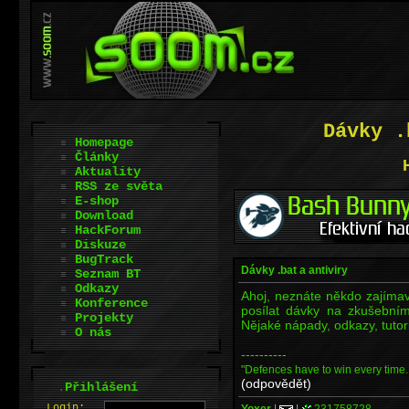
Dávky .
Homepage
Články
Aktuality
RSS ze světa
E-shop
Download
HackForum
Diskuze
BugTrack
Dávky .bat a antiviry
Seznam BT
Odkazy
Ahoj, neznáte někdo zajíma
Konference
posílat dávky na zkušebním
Projekty
Nějaké nápady, odkazy, tutor
O nás
----------
"Defences have to win every time.
(odpovědět)
.
Přihlášení
L
o
gin:
Yoxer
|
|
231758728