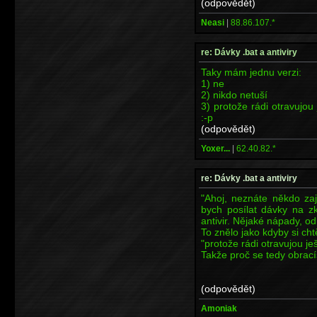
(odpovědět)
Neasi
|
88.86.107.*
re: Dávky .bat a antiviry
Taky mám jednu verzi:
1) ne
2) nikdo netuší
3) protože rádi otravujou 
:-p
(odpovědět)
Yoxer...
|
62.40.82.*
re: Dávky .bat a antiviry
"Ahoj, neznáte někdo za
bych posílat dávky na z
antivir. Nějaké nápady, od
To znělo jako kdyby si ch
"protože rádi otravujou ješ
Takže proč se tedy obrací
(odpovědět)
Amoniak