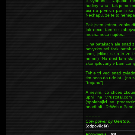
ti vybehne.. Napadlo 
hodiny rano - tak je mozn
asi na prvnich par linku
Nechapu, ze te to nenapa
Pak jsem jednou zabloudi
tak neco, tam se zabejva
mozna neco najdes..
.. na batakach ale snad z
nevyzkousel fork batak a
sam, jelikoz se o to ze t
nemel). Na dost lam staci
zkompilovany v bam compi
Tyhle tri veci snad zvlad
tim neco da udelat.. (na 
"trojanu")
A nevim, co chces zkouma
upni na virustotal.co
(spolehajici se predevs
neodhali.. DrWeb a Panda
----------
Cow power by
Gentoo
...
(odpovědět)
Anonymous_
|