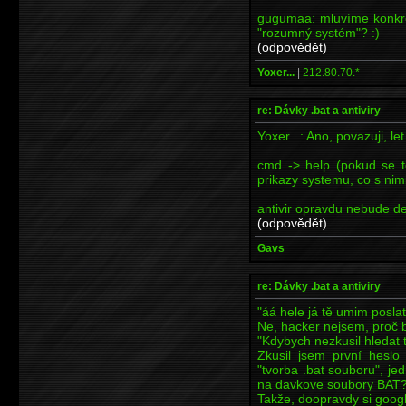
gugumaa: mluvíme konkré
"rozumný systém"? :)
(odpovědět)
Yoxer...
|
212.80.70.*
re: Dávky .bat a antiviry
Yoxer...: Ano, povazuji, le
cmd -> help (pokud se t
prikazy systemu, co s nim
antivir opravdu nebude det
(odpovědět)
Gavs
re: Dávky .bat a antiviry
"áá hele já tě umim posla
Ne, hacker nejsem, proč 
"Kdybych nezkusil hledat
Zkusil jsem první hesl
"tvorba .bat souboru", je
na davkove soubory BAT?
Takže, doopravdy si googl