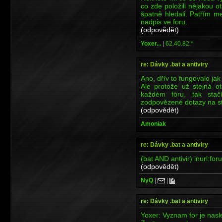
co zde položili nějakou 
špatně hledali. Patřím m
nadpis ve foru.
(odpovědět)
Yoxer...
|
62.40.82.*
re: Dávky .bat a antiviry
Ano, dřív to fungovalo ja
Ale protože už stejná o
každém fóru, tak stač
zodpovězené dotazy na s
(odpovědět)
Amoniak
re: Dávky .bat a antiviry
(bat AND antivir) inurl:for
(odpovědět)
NyQ
|
|
re: Dávky .bat a antiviry
Yoxer: Vyznam for je nasle