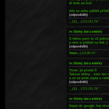
tě teda asi bolí.
Aže ze sebe uděláš příště 
(odpovědět)
__( | )__
|
213.151.78.*
re: Dávky .bat a antiviry
S tebou jsem tu už jednou
a vem si přášek na tlak ;)
(odpovědět)
Yoxer...
|
212.80.70.*
re: Dávky .bat a antiviry
Yoxer: jsi proste 0
Takove kktiny... kam ten 
a on se jeste zepta a radej
(odpovědět)
__( | )__
|
213.151.78.*
re: Dávky .bat a antiviry
Napis do guuglu .bat virus