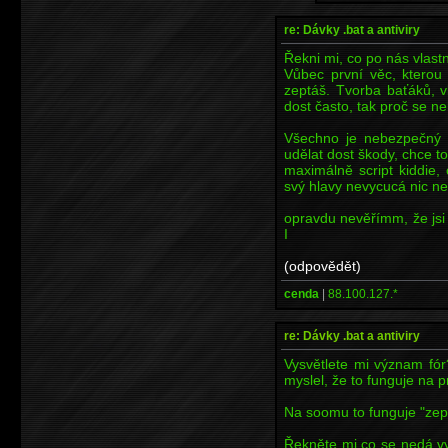
re: Dávky .bat a antiviry
Řekni mi, co po nás vlast
Vůbec první věc, kterou 
zeptáš. Tvorba baťáků, v
dost často, tak proč se 
Všechno je nebezpečný 
udělat dost škody, chce to
maximálně script kiddie
svý hlavy nevycucá nic n
opravdu nevěřímm, že jsi g
I
(odpovědět)
cenda
|
88.100.127.*
re: Dávky .bat a antiviry
Vysvětlete mi význam fór
myslel, že to funguje na 
Na soomu to funguje "zep
Řekněte mi co se nedá v