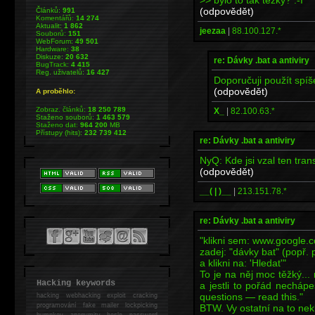
(odpovědět)
Článků:
991
Komentářů:
14 274
Aktualit:
1 862
jeezaa
|
88.100.127.*
Souborů:
151
WebForum:
49 501
Hardware:
38
Diskuze:
20 632
re: Dávky .bat a antiviry
BugTrack:
4 415
Reg. uživatelů:
16 427
Doporučuji použít spí
(odpovědět)
A proběhlo:
Zobraz. článků:
18 250 789
X_
|
82.100.63.*
Staženo souborů:
1 463 579
Staženo dat:
964 200
MB
Přístupy (hits):
232 739 412
re: Dávky .bat a antiviry
NyQ: Kde jsi vzal ten tran
(odpovědět)
__( | )__
|
213.151.78.*
re: Dávky .bat a antiviry
"klikni sem: www.google.
zadej: "dávky bat" (popř. 
a klikni na: 'Hledat'"
To je na něj moc těžký...
Hacking keywords
a jestli to pořád nechápe
questions — read this."
hacking
webhacking exploit cracking
programování fake mailer lockpicking
BTW. Vy ostatní na to nekl
bumpkey anonymity heslo password