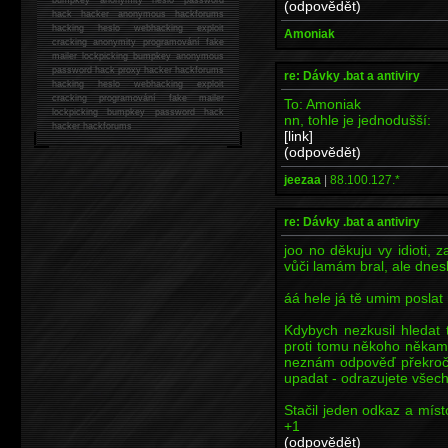
(odpovědět)
hack
hacker anonymous hackforums
hacking
heslo webhacking exploit
Amoniak
cracking anonymity programování fake
mailer lockpicking bumpkey anonymous
password hack proxy hacker hackforums
re: Dávky .bat a antiviry
hacking heslo webhacking exploit
cracking programování fake mailer
To: Amoniak
lockpicking bumpkey password hack
nn, tohle je jednodušší:
hacker
hackforums
[link]
(odpovědět)
jeezaa
|
88.100.127.*
re: Dávky .bat a antiviry
joo no děkuju vy idioti, z
vůči lamám bral, ale dne
áá hele já tě umim poslat
Kdybych nezkusil hledat
proti tomu někoho někam
neznám odpověď překroči
upadat - odrazujete všec
Stačil jeden odkaz a mís
+1
(odpovědět)