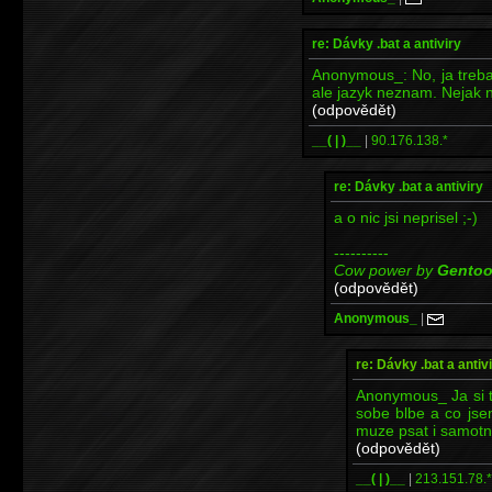
re: Dávky .bat a antiviry
Anonymous_: No, ja treba
ale jazyk neznam. Nejak 
(odpovědět)
__( | )__
|
90.176.138.*
re: Dávky .bat a antiviry
a o nic jsi neprisel ;-)
----------
Cow power by
Gento
(odpovědět)
Anonymous_
|
re: Dávky .bat a antiv
Anonymous_ Ja si to
sobe blbe a co jsem
muze psat i samotny
(odpovědět)
__( | )__
|
213.151.78.*