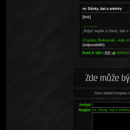
re: Dávky .bat a antiviry
[link]
----------
Když nejde o život, tak o
Charles Bukowski - kdo zna
(odpovědět)
BabCA SjEs
|
|
406452
Svou ideální brigádu 
Jmé
n
o:
Na
d
pis: