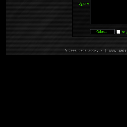
V
z
kaz:
No
© 2003–2026 SOOM.cz | ISSN 180