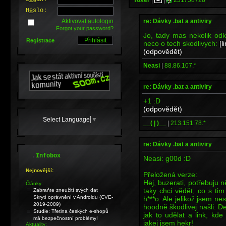
H
e
slo:
re: Dávky .bat a antiviry
Aktivovat
a
utologin
Forgot your password?
Jo, tady mas nekolik od
Registrace
neco o tech skodlivych:
[l
(odpovědět)
Neasi
|
88.86.107.*
re: Dávky .bat a antiviry
+1 :D
(odpovědět)
Select Language
▼
__( | )__
|
213.151.78.*
re: Dávky .bat a antiviry
.
Infobox
Neasi: g00d :D
Nejnovější:
Přeložená verze:
Hej, buzerati, potřebuju 
Články:
taky chci vědět, co s tim
Zabraňte zneužití svých dat
Skrytí oprávnění v Androidu (CVE-
h***o. Ale jelikož jsem ne
2019-2089)
hoodně škodlivej našli. D
Studie: Třetina českých e-shopů
jak to udělat a link, k
má bezpečnostní problémy!
jakej jsem hekr!
Aktuality: