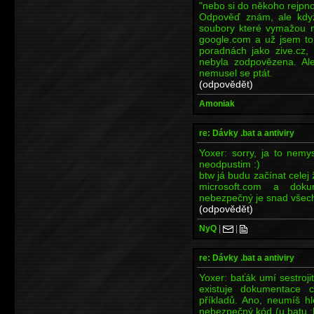
"nebo si do někoho rejp
Odpověď znám, ale když
soubory které vymažou n
google.com a už jsem to 
poradnách jako zive.cz, 
nebyla zodpovězena. Al
nemusel se ptát.
(odpovědět)
Amoniak
re: Dávky .bat a antiviry
Yoxer: sorry, ja to nemys
neodpustim :)
btw já budu začínat celej 
microsoft.com a dokum
nebezpečný je snad všec
(odpovědět)
NyQ
|
|
re: Dávky .bat a antiviry
Yoxer: baťák umí sestroji
existuje dokumentace 
příkladů. Ano, neumíš hle
nebezpečný kód (u batu :D