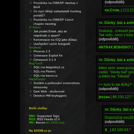
(odpovědět)
Pozvánka na OWASP meetup v
Brně
mr.Crow.
|
213.21
Co nyní dělají zakladatelé hacking
portálů?
Pozvánka na OWASP Czech
re: Dávky .bat a anti
chapter meeting
IT Právo:
Gratuluji...zobrazil js
Jak poslat Email, aby se
Tak vidis, neco v tobe 
nejednalo o spam?
(odpovědět)
Konverzace na ICQ jako důkaz.
Uveřejnění cizích fotografií
4N7R4X.M3645H!7
|
Soubory:
Phoenix 2.5
Crimeware Exploit Kit
re: Dávky .bat a anti
Crimepack 3.1.3
BugTrack:
SQLi na listyprahy1.cz
klikni sem: www.goog
SQLi na Florenc
zadej: "dávky bat" (po
SQLi na kacov.cz
a klikni na: "Hledat"
HackForum:
Sciolink a pořizování screenshotu
>> bylo to tak těžký? :
obrazovky
(odpovědět)
Dark Web - zkušenosti
Detekce HW keyloggeru
jeezaa
|
88.100.127.*
Další služby:
re: Dávky .bat a 
BBC:
Supported Tags
Doporučuji použít
RSS:
RSS Feeds v2.0
(odpovědět)
IRC:
#soom
(irc.2600.net)
X_
|
82.100.63.*
Na SOOM.cz je: