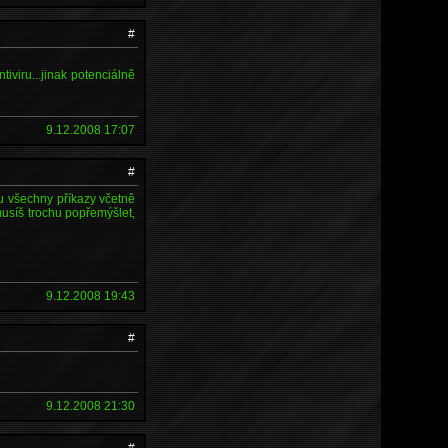
#
iviru...jinak potenciálně
9.12.2008 17:07
#
ou všechny příkazy včetně
 musíš trochu popřemýšlet,
9.12.2008 19:43
#
9.12.2008 21:30
#