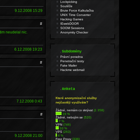
Lockpicking
Soutěže
9.12.2008 15:29
Brute Force Kalkulačka
UNIX Time Converter
Hacking Games
#
IEwebDOOR
SOOM Sessions
 tim neudelal nic.
Anonymity Checker
6.12.2008 19:23
.
Subdomény
Právní poradna
Penetrační testy
#
Fake Mailer
Hackme webmail
.
Anketa
Které anonymizační služby
7.12.2008 0:43
nejčastěji využíváte?
Źádné, nemám co skrývat
(1 358)
#
19 %
Žádné, nebojím se
(520)
7 %
VPN
(746)
10 %
VPS
(263)
9.12.2008 21:00
4 %
Free Proxy
(336)