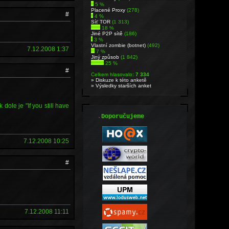
5 %
Placené Proxy
(278)
#
4 %
Síť TOR
(1 313)
18 %
Jiné P2P sítě
(186)
3 %
Vlastní zombie (botnet)
(492)
7.12.2008 1:37
7 %
Jiný způsob
(1 842)
25 %
#
Celkem hlasovalo:
7 334
» Diskuze k této anketě
» Výsledky starších anket
dole je "If you still have
.
Doporučujeme
7.12.2008 10:25
#
7.12.2008 11:11