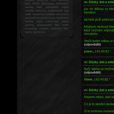
re: Dávky .bat a anti
hack
hacker anonymous hackforums
hacking
heslo webhacking exploit
joo no děkuju vy idio
cracking anonymity programování fake
trendem:
mailer lockpicking bumpkey anonymous
password hack proxy hacker hackforums
áá hele já tě umim po
hacking heslo webhacking exploit
cracking programování fake mailer
Kdybych nezkusil hle
lockpicking bumpkey password hack
když neznám odpověď
hacker
hackforums
chováním.
Stačil jeden odkaz a 
(odpovědět)
yoxer...
|
62.40.82.*
re: Dávky .bat a anti
NyQ: takhle jsi možná
(odpovědět)
Yoxer..
|
62.40.82.*
re: Dávky .bat a anti
Nejsem zdejsi, spis s
Co je to skodici davk
Si to proboha nastuduj