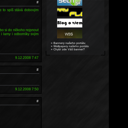
#
 se to spíš stává dobovým
bo si do někoho rejpnout
i lamy i odborníky svým
» Bannery našeho portálu
» Wallpapery našeho portálu
» Chybí zde Váš banner?
9.12.2008 7:47
#
9.12.2008 7:50
#