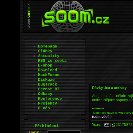
Homepage
Články
Aktuality
RSS ze světa
E-shop
Download
HackForum
Diskuze
BugTrack
Dávky .bat a antiviry
Seznam BT
Odkazy
Ahoj, neznáte někdo zaj
Konference
antivir. Nějaké nápady, od
Projekty
O nás
----------
"Defences have to win every t
(odpovědět)
Yoxer
|
|
23175872
.
Přihlášení
L
o
gin: