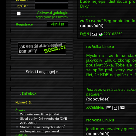
bude nejlepší distribuce pr
Díky.
H
e
slo:
Aktivovat
a
utologin
----------
Forgot your password?
Hello world!
Segmentation fa
Registrace
(odpovědět)
D@N
|
|
223163359
re: Volba Linuxu
Myslím si, že ti na sta
jakýkoliv Linux, zkompi
používat X-ka. Tobě ale jd
se spíše ptal, který zv
Select Language
▼
říci, že KDE nejspíše ne. 
----------
Teprve když vstáváte s hackin
.
Infobox
hackerem.
(odpovědět)
Nejnovější:
.cCuMiNn.
|
|
|
Články:
Zabraňte zneužití svých dat
Skrytí oprávnění v Androidu (CVE-
re: Volba Linuxu
2019-2089)
Studie: Třetina českých e-shopů
jestli mas povoleny guest
má bezpečnostní problémy!
(odpovědět)
Aktuality: