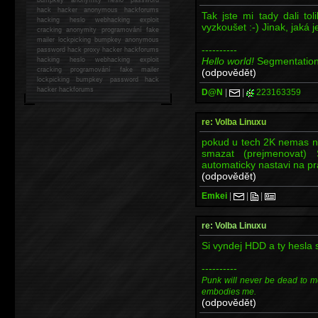
hack
hacker anonymous hackforums
Tak jste mi tady dali t
hacking
heslo webhacking exploit
vyzkoušet :-) Jinak, jaká 
cracking anonymity programování fake
mailer lockpicking bumpkey anonymous
----------
password hack proxy hacker hackforums
Hello world!
Segmentation
hacking heslo webhacking exploit
cracking programování fake mailer
(odpovědět)
lockpicking bumpkey password hack
hacker
hackforums
D@N
|
|
223163359
re: Volba Linuxu
pokud u tech 2K nemas na
smazat (prejmenovat)
automaticky nastavi na p
(odpovědět)
Emkei
|
|
|
re: Volba Linuxu
Si vyndej HDD a ty hesla s
----------
Punk will never be dead to me. I
embodies me.
(odpovědět)