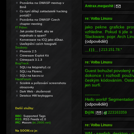
Pozvánka na OWASP meetup v
Antrax.megashit
|
Brně
Co nyní dělají zakladatelé hacking
portálů?
re: Volba Linuxu
Pozvánka na OWASP Czech
chapter meeting
jako pekne graficke pro
IT Právo:
vzhledne. Pokud ti jde o d
Jak poslat Email, aby se
nejednalo o spam?
Slackware, popr. Arch Lin
Konverzace na ICQ jako důkaz.
(odpovědět)
Uveřejnění cizích fotografií
Soubory:
__( | )__
|
213.151.78.*
Phoenix 2.5
Crimeware Exploit Kit
Crimepack 3.1.3
re: Volba Linuxu
BugTrack:
SQLi na listyprahy1.cz
Guest bohužel povolený ne
SQLi na Florenc
dokonce i rozhodl použí
SQLi na kacov.cz
HackForum:
českým kódováním. Ostat
Sciolink a pořizování screenshotu
jen surfí.
obrazovky
Dark Web - zkušenosti
----------
Detekce HW keyloggeru
Hello world!
Segmentation
(odpovědět)
Další služby:
D@N
|
|
223163359
BBC:
Supported Tags
RSS:
RSS Feeds v2.0
IRC:
#soom
(irc.2600.net)
re: Volba Linuxu
Na SOOM.cz je:
WM - sawfish, desktop - id