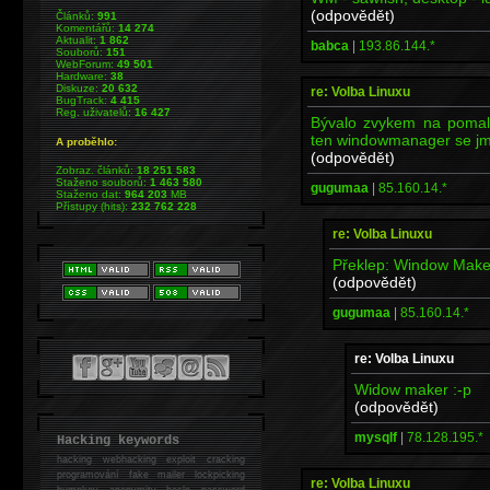
(odpovědět)
Článků:
991
Komentářů:
14 274
Aktualit:
1 862
babca
|
193.86.144.*
Souborů:
151
WebForum:
49 501
Hardware:
38
Diskuze:
20 632
re: Volba Linuxu
BugTrack:
4 415
Reg. uživatelů:
16 427
Bývalo zvykem na pomal
ten windowmanager se j
A proběhlo:
(odpovědět)
Zobraz. článků:
18 251 583
Staženo souborů:
1 463 580
gugumaa
|
85.160.14.*
Staženo dat:
964 203
MB
Přístupy (hits):
232 762 228
re: Volba Linuxu
Překlep: Window Maker
(odpovědět)
gugumaa
|
85.160.14.*
re: Volba Linuxu
Widow maker :-p
(odpovědět)
mysqlf
|
78.128.195.*
Hacking keywords
hacking
webhacking exploit cracking
programování fake mailer lockpicking
re: Volba Linuxu
bumpkey anonymity heslo password