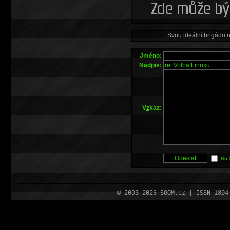
Svou ideální brigádu 
Jmé
n
o:
Na
d
pis:
V
z
kaz:
No
© 2003–2026 SOOM.cz | ISSN 180