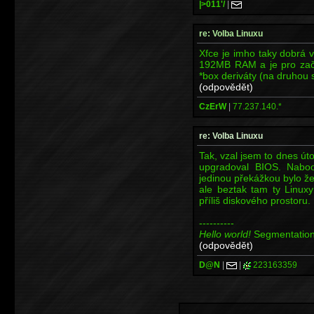
|>011'/
|
re: Volba Linuxu
Xfce je imho taky dobrá 
192MB RAM a je pro začá
*box deriváty (na druhou 
(odpovědět)
CzErW
|
77.237.140.*
re: Volba Linuxu
Tak, vzal jsem to dnes út
upgradoval BIOS. Naboo
jedinou překážkou bylo ž
ale beztak tam ty Linux
příliš diskového prostoru.
----------
Hello world!
Segmentation
(odpovědět)
D@N
|
|
223163359