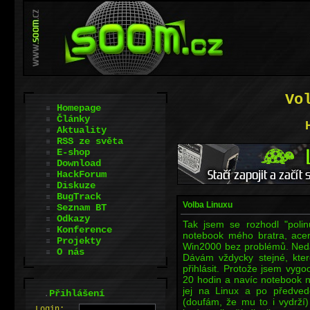
Vo
Homepage
Články
Aktuality
RSS ze světa
E-shop
Download
HackForum
Diskuze
BugTrack
Volba Linuxu
Seznam BT
Odkazy
Tak jsem se rozhodl "polinu
Konference
notebook mého bratra, acer
Projekty
Win2000 bez problémů. Nedávn
O nás
Dávám vždycky stejné, kte
přihlásit. Protože jsem vygoo
20 hodin a navíc notebook 
jej na Linux a po předved
.
Přihlášení
(doufám, že mu to i vydrží) 
L
o
gin: