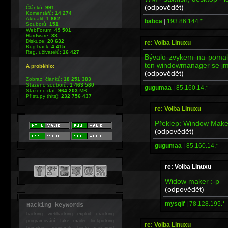
(odpovědět)
Článků:
991
Komentářů:
14 274
Aktualit:
1 862
babca
|
193.86.144.*
Souborů:
151
WebForum:
49 501
Hardware:
38
Diskuze:
20 632
re: Volba Linuxu
BugTrack:
4 415
Reg. uživatelů:
16 427
Bývalo zvykem na pomal
ten windowmanager se j
A proběhlo:
(odpovědět)
Zobraz. článků:
18 251 383
Staženo souborů:
1 463 580
gugumaa
|
85.160.14.*
Staženo dat:
964 203
MB
Přístupy (hits):
232 756 437
re: Volba Linuxu
Překlep: Window Maker
(odpovědět)
gugumaa
|
85.160.14.*
re: Volba Linuxu
Widow maker :-p
(odpovědět)
mysqlf
|
78.128.195.*
Hacking keywords
hacking
webhacking exploit cracking
programování fake mailer lockpicking
re: Volba Linuxu
bumpkey anonymity heslo password