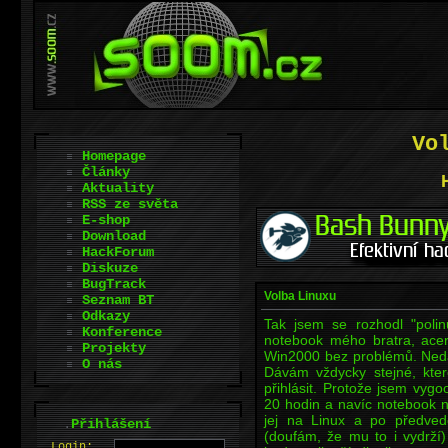
Vo
Homepage
Články
Aktuality
RSS ze světa
E-shop
Download
HackForum
Diskuze
BugTrack
Volba Linuxu
Seznam BT
Odkazy
Tak jsem se rozhodl "polinu
Konference
notebook mého bratra, acer
Projekty
Win2000 bez problémů. Nedávn
O nás
Dávám vždycky stejné, kte
přihlásit. Protože jsem vygoo
20 hodin a navíc notebook 
jej na Linux a po předved
.
Přihlášení
(doufám, že mu to i vydrží) 
L
o
gin: