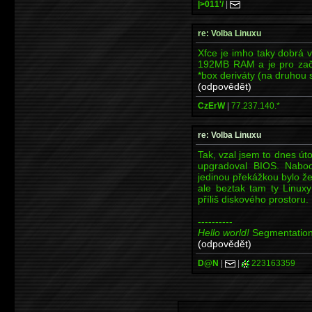
|>011'/
|
re: Volba Linuxu
Xfce je imho taky dobrá 
192MB RAM a je pro začá
*box deriváty (na druhou 
(odpovědět)
CzErW
|
77.237.140.*
re: Volba Linuxu
Tak, vzal jsem to dnes út
upgradoval BIOS. Naboo
jedinou překážkou bylo ž
ale beztak tam ty Linux
příliš diskového prostoru.
----------
Hello world!
Segmentation
(odpovědět)
D@N
|
|
223163359