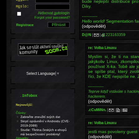
bude nejlepší distribuce pr
Díky.
H
e
slo:
Aktivovat
a
utologin
----------
Forgot your password?
Hello world!
Segmentation fa
Registrace
(odpovědět)
D@N
|
|
223163359
re: Volba Linuxu
Myslím si, že ti na sta
jakýkoliv Linux, zkompi
používat X-ka. Tobě ale jd
se spíše ptal, který zv
Select Language
▼
říci, že KDE nejspíše ne. 
----------
Teprve když vstáváte s hackin
.
Infobox
hackerem.
(odpovědět)
Nejnovější:
.cCuMiNn.
|
|
|
Články:
Zabraňte zneužití svých dat
Skrytí oprávnění v Androidu (CVE-
re: Volba Linuxu
2019-2089)
Studie: Třetina českých e-shopů
jestli mas povoleny guest
má bezpečnostní problémy!
(odpovědět)
Aktuality: