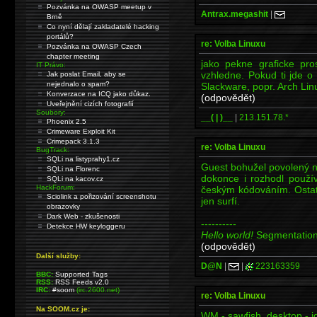
Pozvánka na OWASP meetup v
Antrax.megashit
|
Brně
Co nyní dělají zakladatelé hacking
portálů?
re: Volba Linuxu
Pozvánka na OWASP Czech
chapter meeting
jako pekne graficke pro
IT Právo:
vzhledne. Pokud ti jde o d
Jak poslat Email, aby se
nejednalo o spam?
Slackware, popr. Arch Lin
Konverzace na ICQ jako důkaz.
(odpovědět)
Uveřejnění cizích fotografií
Soubory:
__( | )__
|
213.151.78.*
Phoenix 2.5
Crimeware Exploit Kit
Crimepack 3.1.3
re: Volba Linuxu
BugTrack:
SQLi na listyprahy1.cz
Guest bohužel povolený ne
SQLi na Florenc
dokonce i rozhodl použí
SQLi na kacov.cz
HackForum:
českým kódováním. Ostat
Sciolink a pořizování screenshotu
jen surfí.
obrazovky
Dark Web - zkušenosti
----------
Detekce HW keyloggeru
Hello world!
Segmentation
(odpovědět)
Další služby:
D@N
|
|
223163359
BBC:
Supported Tags
RSS:
RSS Feeds v2.0
IRC:
#soom
(irc.2600.net)
re: Volba Linuxu
Na SOOM.cz je:
WM - sawfish, desktop - id