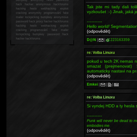
hack
hacker anonymous hackforums
Tak jste mi tady dali t
hacking
heslo webhacking exploit
vyzkoušet :-) Jinak, jaká 
cracking anonymity programování fake
mailer lockpicking bumpkey anonymous
----------
password hack proxy hacker hackforums
Hello world!
Segmentation
hacking heslo webhacking exploit
cracking programování fake mailer
(odpovědět)
lockpicking bumpkey password hack
hacker
hackforums
D@N
|
|
223163359
re: Volba Linuxu
pokud u tech 2K nemas na
smazat (prejmenovat)
automaticky nastavi na p
(odpovědět)
Emkei
|
|
|
re: Volba Linuxu
Si vyndej HDD a ty hesla s
----------
Punk will never be dead to me. I
embodies me.
(odpovědět)