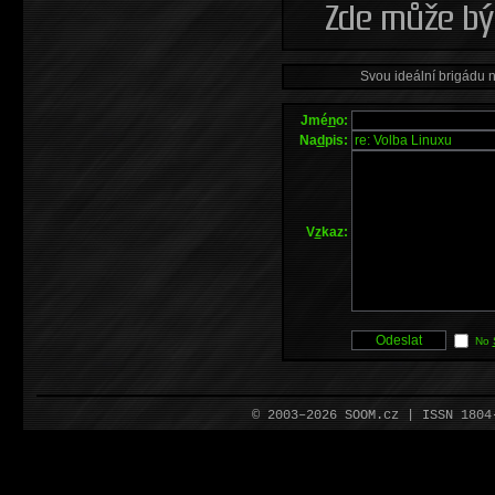
Svou ideální brigádu 
Jmé
n
o:
Na
d
pis:
V
z
kaz:
No
© 2003–2026 SOOM.cz | ISSN 180