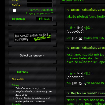
H
e
slo:
re: Delphi - načtení MID z re
Aktivovat
a
utologin
Forgot your password?
jakože přehrát *.mid hudb
Registrace
----------
..:@]>
[link]
<[@:..
(odpovědět)
DjH
|
|
|
319-960-895
re: Delphi - načtení MID z re
jestli ano, napadá mě jedn
Select Language
▼
(někam třeba do _temp_)
akce se může z disku opě
----------
.
Infobox
..:@]>
[link]
<[@:..
(odpovědět)
Nejnovější:
DjH
|
|
|
319-960-895
Články:
Zabraňte zneužití svých dat
Skrytí oprávnění v Androidu (CVE-
re: Delphi - načtení MID z re
2019-2089)
Studie: Třetina českých e-shopů
Nebo ji muzes nacist do
má bezpečnostní problémy!
bass nebo fmod knihov
Aktuality: