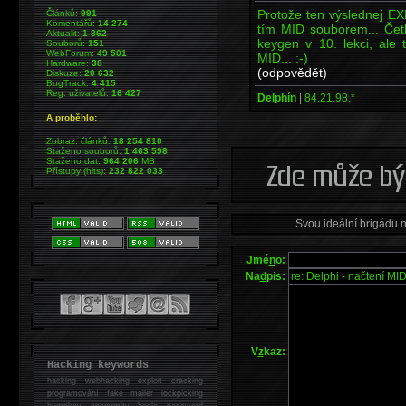
Protože ten výslednej EX
Článků:
991
Komentářů:
14 274
tím MID souborem... Četl
Aktualit:
1 862
keygen v 10. lekci, ale
Souborů:
151
WebForum:
49 501
MID... :-)
Hardware:
38
(odpovědět)
Diskuze:
20 632
BugTrack:
4 415
Reg. uživatelů:
16 427
Delphín
|
84.21.98.*
A proběhlo:
Zobraz. článků:
18 254 810
Staženo souborů:
1 463 598
Staženo dat:
964 206
MB
Přístupy (hits):
232 822 033
Svou ideální brigádu 
Jmé
n
o:
Na
d
pis:
V
z
kaz:
Hacking keywords
hacking
webhacking exploit cracking
programování fake mailer lockpicking
bumpkey anonymity heslo password