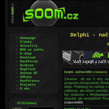
Delphi - nač
Homepage
Články
Aktuality
RSS ze světa
E-shop
Download
HackForum
Diskuze
BugTrack
Delphi - načtení MID z resource
Seznam BT
Odkazy
Zdravím. Již asi 3 dny n
Konference
programu komponentu Mediap
Projekty
disku. Potřebuji ho načítat 
O nás
udělanej, ale vůbec nemůžu př
byl nastaven v Mediaplayer
zkoušel, ale neúspěšně. Por
(odpovědět)
.
Přihlášení
L
o
gin:
Delphín
|
84.21.98.*