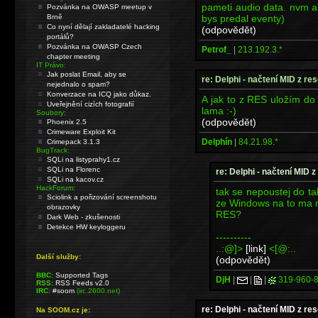
pameti audio data. nvm ale
Pozvánka na OWASP meetup v
bys predal eventy)
Brně
Co nyní dělají zakladatelé hacking
(odpovědět)
portálů?
Pozvánka na OWASP Czech
Petrof_
|
213.192.3.*
chapter meeting
IT Právo:
Jak poslat Email, aby se
re: Delphi - načtení MID z re
nejednalo o spam?
Konverzace na ICQ jako důkaz.
A jak to z RES uložím d
Uveřejnění cizích fotografií
lama :-)
Soubory:
(odpovědět)
Phoenix 2.5
Crimeware Exploit Kit
Delphín
|
84.21.98.*
Crimepack 3.1.3
BugTrack:
SQLi na listyprahy1.cz
SQLi na Florenc
re: Delphi - načtení MID 
SQLi na kacov.cz
HackForum:
tak se nepoustej do t
Sciolink a pořizování screenshotu
ze Windows na to ma n
obrazovky
RES?
Dark Web - zkušenosti
Detekce HW keyloggeru
----------
..:@]>
[link]
<[@:..
Další služby:
(odpovědět)
BBC:
Supported Tags
DjH
|
|
|
319-960-
RSS:
RSS Feeds v2.0
IRC:
#soom
(irc.2600.net)
re: Delphi - načtení MID z re
Na SOOM.cz je: