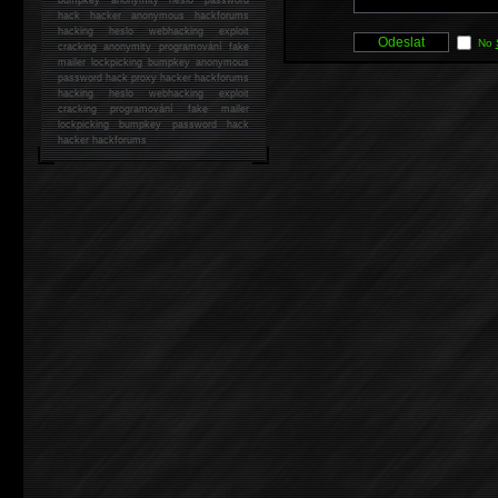
hack
hacker anonymous hackforums
hacking
heslo webhacking exploit
No
cracking anonymity programování fake
mailer lockpicking bumpkey anonymous
password hack proxy hacker hackforums
hacking heslo webhacking exploit
cracking programování fake mailer
lockpicking bumpkey password hack
hacker
hackforums