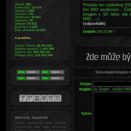
Protože ten výslednej EX
Článků:
991
Komentářů:
14 274
tím MID souborem... Četl
Aktualit:
1 862
keygen v 10. lekci, ale
Souborů:
151
WebForum:
49 501
MID... :-)
Hardware:
38
(odpovědět)
Diskuze:
20 632
BugTrack:
4 415
Reg. uživatelů:
16 427
Delphín
|
84.21.98.*
A proběhlo:
Zobraz. článků:
18 254 843
Staženo souborů:
1 463 598
Staženo dat:
964 206
MB
Přístupy (hits):
232 822 538
Svou ideální brigádu 
Jmé
n
o:
Na
d
pis:
V
z
kaz:
Hacking keywords
hacking
webhacking exploit cracking
programování fake mailer lockpicking
bumpkey anonymity heslo password