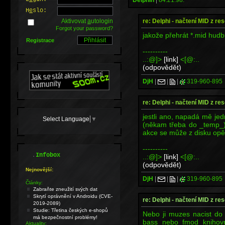
H
e
slo:
re: Delphi - načtení MID z re
Aktivovat
a
utologin
Forgot your password?
jakože přehrát *.mid hudb
Registrace
----------
..:@]>
[link]
<[@:..
(odpovědět)
DjH
|
|
|
319-960-895
re: Delphi - načtení MID z re
jestli ano, napadá mě jedn
Select Language
▼
(někam třeba do _temp_)
akce se může z disku opě
----------
.
Infobox
..:@]>
[link]
<[@:..
(odpovědět)
Nejnovější:
DjH
|
|
|
319-960-895
Články:
Zabraňte zneužití svých dat
Skrytí oprávnění v Androidu (CVE-
re: Delphi - načtení MID z re
2019-2089)
Studie: Třetina českých e-shopů
Nebo ji muzes nacist do
má bezpečnostní problémy!
bass nebo fmod knihov
Aktuality: