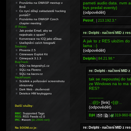
pameti audio data. nvm ale
Pozvánka na OWASP meetup v
bys predal eventy)
Brně
Co nyní dělají zakladatelé hacking
(odpovědět)
portálů?
Pozvánka na OWASP Czech
Petrof_
|
213.192.3.*
chapter meeting
IT Právo:
Jak poslat Email, aby se
re: Delphi - načtení MID z re
nejednalo o spam?
Konverzace na ICQ jako důkaz.
A jak to z RES uložím d
Uveřejnění cizích fotografií
lama :-)
Soubory:
(odpovědět)
Phoenix 2.5
Crimeware Exploit Kit
Delphín
|
84.21.98.*
Crimepack 3.1.3
BugTrack:
SQLi na listyprahy1.cz
SQLi na Florenc
re: Delphi - načtení MID 
SQLi na kacov.cz
HackForum:
tak se nepoustej do t
Sciolink a pořizování screenshotu
ze Windows na to ma n
obrazovky
RES?
Dark Web - zkušenosti
Detekce HW keyloggeru
----------
..:@]>
[link]
<[@:..
Další služby:
(odpovědět)
BBC:
Supported Tags
DjH
|
|
|
319-960-
RSS:
RSS Feeds v2.0
IRC:
#soom
(irc.2600.net)
re: Delphi - načtení MID z re
Na SOOM.cz je: