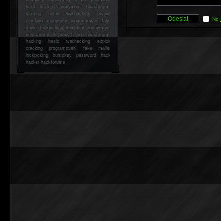
hack
hacker anonymous hackforums
hacking
heslo webhacking exploit
No
cracking anonymity programování fake
mailer lockpicking bumpkey anonymous
password hack proxy hacker hackforums
hacking heslo webhacking exploit
cracking programování fake mailer
lockpicking bumpkey password hack
hacker
hackforums