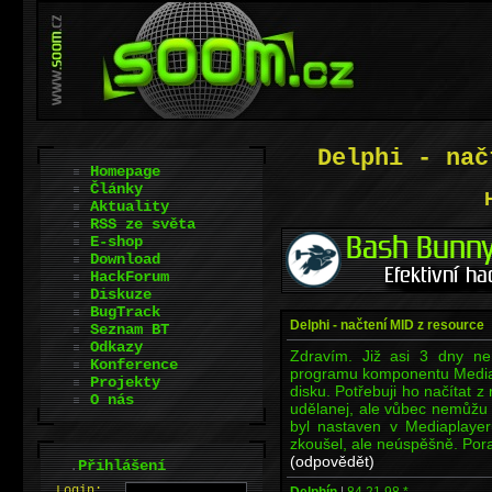
Delphi - nač
Homepage
Články
Aktuality
RSS ze světa
E-shop
Download
HackForum
Diskuze
BugTrack
Delphi - načtení MID z resource
Seznam BT
Odkazy
Zdravím. Již asi 3 dny n
Konference
programu komponentu Mediap
Projekty
disku. Potřebuji ho načítat 
O nás
udělanej, ale vůbec nemůžu př
byl nastaven v Mediaplayer
zkoušel, ale neúspěšně. Por
(odpovědět)
.
Přihlášení
L
o
gin:
Delphín
|
84.21.98.*