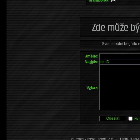
bramborak
|
Svou ideální brigádu 
Jmé
n
o:
Na
d
pis:
V
z
kaz:
No
© 2003–2026 SOOM.cz | ISSN 180