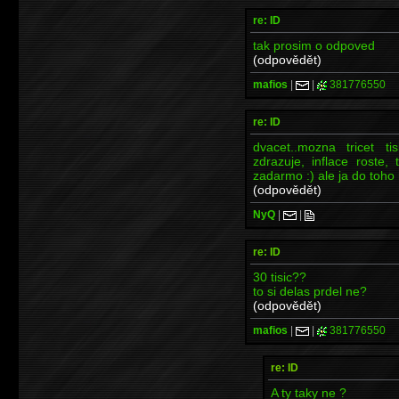
re: ID
tak prosim o odpoved
(odpovědět)
mafios
|
|
381776550
re: ID
dvacet..mozna tricet ti
zdrazuje, inflace roste,
zadarmo :) ale ja do toho 
(odpovědět)
NyQ
|
|
re: ID
30 tisic??
to si delas prdel ne?
(odpovědět)
mafios
|
|
381776550
re: ID
A ty taky ne ?