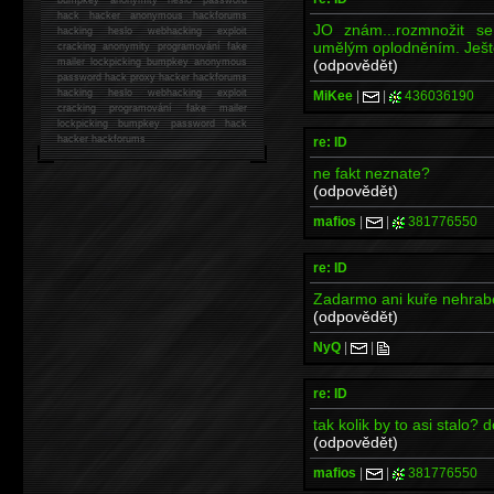
hack
hacker anonymous hackforums
JO znám...rozmnožit 
hacking
heslo webhacking exploit
umělým oplodněním. Ješt
cracking anonymity programování fake
(odpovědět)
mailer lockpicking bumpkey anonymous
password hack proxy hacker hackforums
hacking heslo webhacking exploit
MiKee
|
|
436036190
cracking programování fake mailer
lockpicking bumpkey password hack
hacker
hackforums
re: ID
ne fakt neznate?
(odpovědět)
mafios
|
|
381776550
re: ID
Zadarmo ani kuře nehrabe
(odpovědět)
NyQ
|
|
re: ID
tak kolik by to asi stalo? 
(odpovědět)
mafios
|
|
381776550