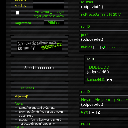
Muzes
H
e
slo:
(odpovědět)
Aktivovat
a
utologin
noPreceJa
|
88.146.207.*
Forgot your password?
Registrace
re: ID
jak?
(odpovědět)
mafios
|
|
381776550
re: ID
=DDDDDDD
Select Language
▼
(odpovědět)
karlos4411
|
.
Infobox
re: ID
Nejnovější:
Nevim. Ale jde to :) Nechc
(odpovědět)
Články:
Zabraňte zneužití svých dat
Skrytí oprávnění v Androidu (CVE-
NyQ
|
|
2019-2089)
Studie: Třetina českých e-shopů
má bezpečnostní problémy!
re: ID
Aktuality: