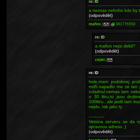
re: ID
a neznas nehoho kdo by t
(odpovědět)
mafios
|
|
381776550
re: ID
a mafios nejsi debil?
(odpovědět)
cepin
|
re: ID
hele,mam podobnej prob
md5.napadlo me ze ten pc
zvladnul.nemas tam nekoh
o 30 litru,to jsou drob
100litru...ale jestli tam 
nejdu..tak jako ty
----------
Vetsina serveru se da vy
spravnou adresu ;)
(odpovědět)