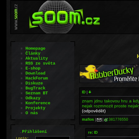
Homepage
Články
Aktuality
RSS ze světa
E-shop
Download
HackForum
Diskuze
BugTrack
ID
|
Seznam BT
Odkazy
znam jdnu takovou hru a kdy
Konference
nejak rozmnozit proste neja
Projekty
(odpovědět)
O nás
mafios
|
|
381776550
.
Přihlášení
re: ID
L
o
gin: