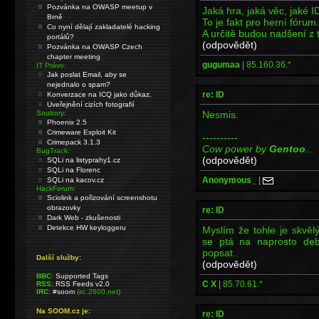
Pozvánka na OWASP meetup v
Jaká hra, jaká věc, jaké I
Brně
To je fakt pro herní fórum.
Co nyní dělají zakladatelé hacking
A určitě budou nadšení z 
portálů?
(odpovědět)
Pozvánka na OWASP Czech
chapter meeting
gugumaa
|
85.160.36.*
IT Právo:
Jak poslat Email, aby se
nejednalo o spam?
re: ID
Konverzace na ICQ jako důkaz.
Uveřejnění cizích fotografií
Nesmis.
Soubory:
Phoenix 2.5
Crimeware Exploit Kit
----------
Crimepack 3.1.3
Cow power by
Gentoo
...
BugTrack:
(odpovědět)
SQLi na listyprahy1.cz
SQLi na Florenc
Anonymous_
|
SQLi na kacov.cz
HackForum:
Sciolink a pořizování screenshotu
obrazovky
re: ID
Dark Web - zkušenosti
Detekce HW keyloggeru
Myslím že tohle je skvělý
se ptá na naprosto deb
popsat..
Další služby:
(odpovědět)
BBC:
Supported Tags
C X
|
85.70.61.*
RSS:
RSS Feeds v2.0
IRC:
#soom
(irc.2600.net)
Na SOOM.cz je:
re: ID