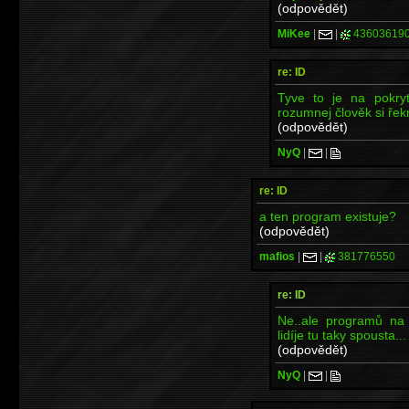
(odpovědět)
MiKee
|
|
43603619
re: ID
Tyve to je na pokrytí
rozumnej člověk si řek
(odpovědět)
NyQ
|
|
re: ID
a ten program existuje?
(odpovědět)
mafios
|
|
381776550
re: ID
Ne..ale programů na 
lidíje tu taky spousta... 
(odpovědět)
NyQ
|
|