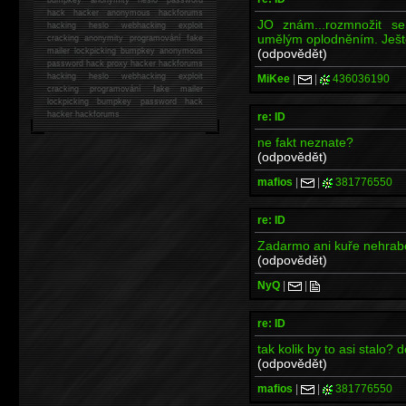
hack
hacker anonymous hackforums
JO znám...rozmnožit 
hacking
heslo webhacking exploit
umělým oplodněním. Ješt
cracking anonymity programování fake
(odpovědět)
mailer lockpicking bumpkey anonymous
password hack proxy hacker hackforums
hacking heslo webhacking exploit
MiKee
|
|
436036190
cracking programování fake mailer
lockpicking bumpkey password hack
hacker
hackforums
re: ID
ne fakt neznate?
(odpovědět)
mafios
|
|
381776550
re: ID
Zadarmo ani kuře nehrabe
(odpovědět)
NyQ
|
|
re: ID
tak kolik by to asi stalo? 
(odpovědět)
mafios
|
|
381776550