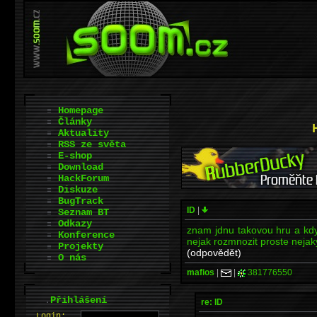
Homepage
Články
Aktuality
RSS ze světa
E-shop
Download
HackForum
Diskuze
BugTrack
ID
|
Seznam BT
Odkazy
znam jdnu takovou hru a kdy
Konference
nejak rozmnozit proste neja
Projekty
(odpovědět)
O nás
mafios
|
|
381776550
.
Přihlášení
re: ID
L
o
gin: