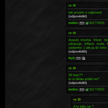
re: ID
tak prosim o odpoved
(odpovědět)
mafios
|
|
381776550
re: ID
dvacet..mozna tricet ti
zdrazuje, inflace roste,
zadarmo :) ale ja do toho 
(odpovědět)
NyQ
|
|
re: ID
30 tisic??
to si delas prdel ne?
(odpovědět)
mafios
|
|
381776550
re: ID
A ty taky ne ?