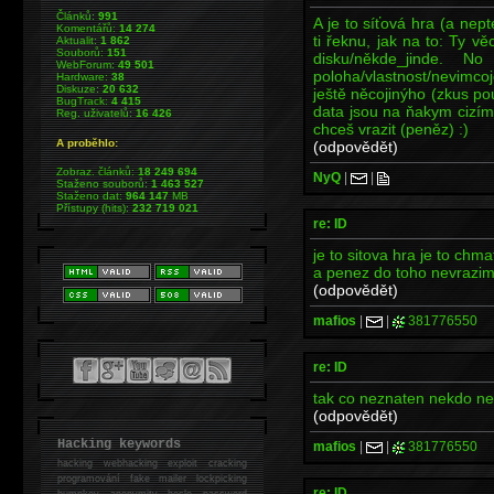
Článků:
991
A je to síťová hra (a nept
Komentářů:
14 274
ti řeknu, jak na to: Ty vě
Aktualit:
1 862
Souborů:
151
disku/někde_jinde. 
WebForum:
49 501
poloha/vlastnost/nevimco
Hardware:
38
Diskuze:
20 632
ještě něcojinýho (zkus pou
BugTrack:
4 415
data jsou na ňakym cizím 
Reg. uživatelů:
16 426
chceš vrazit (peněz) :)
A proběhlo:
(odpovědět)
Zobraz. článků:
18 249 694
NyQ
|
|
Staženo souborů:
1 463 527
Staženo dat:
964 147
MB
Přístupy (hits):
232 719 021
re: ID
je to sitova hra je to chm
a penez do toho nevrazi
(odpovědět)
mafios
|
|
381776550
re: ID
tak co neznaten nekdo n
(odpovědět)
Hacking keywords
mafios
|
|
381776550
hacking
webhacking exploit cracking
programování fake mailer lockpicking
re: ID
bumpkey anonymity heslo password