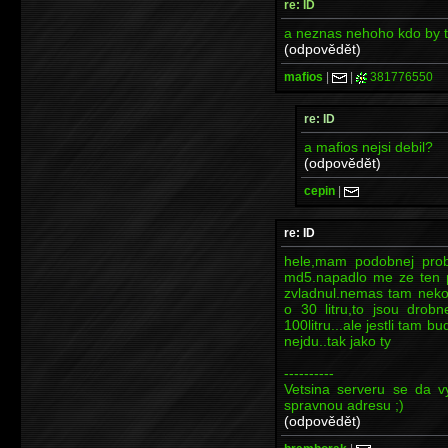
re: ID
a neznas nehoho kdo by t
(odpovědět)
mafios
|
|
381776550
re: ID
a mafios nejsi debil?
(odpovědět)
cepin
|
re: ID
hele,mam podobnej prob
md5.napadlo me ze ten pc
zvladnul.nemas tam nekoh
o 30 litru,to jsou drob
100litru...ale jestli tam 
nejdu..tak jako ty
----------
Vetsina serveru se da vy
spravnou adresu ;)
(odpovědět)