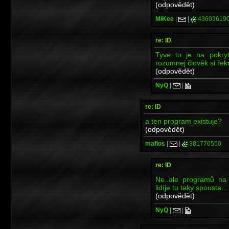
(odpovědět)
MiKee
|
|
43603619
re: ID
Tyve to je na pokrytí
rozumnej člověk si řek
(odpovědět)
NyQ
|
|
re: ID
a ten program existuje?
(odpovědět)
mafios
|
|
381776550
re: ID
Ne..ale programů na 
lidíje tu taky spousta... 
(odpovědět)
NyQ
|
|