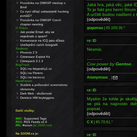
Pozvánka na OWASP meetup v
Jaká hra, jaká věc, jaké I
Brně
To je fakt pro herní fórum.
Co nyní dělají zakladatelé hacking
A určitě budou nadšení z 
portálů?
(odpovědět)
Pozvánka na OWASP Czech
chapter meeting
gugumaa
|
85.160.36.*
IT Právo:
Jak poslat Email, aby se
nejednalo o spam?
re: ID
Konverzace na ICQ jako důkaz.
Uveřejnění cizích fotografií
Nesmis.
Soubory:
Phoenix 2.5
Crimeware Exploit Kit
----------
Crimepack 3.1.3
Cow power by
Gentoo
...
BugTrack:
(odpovědět)
SQLi na listyprahy1.cz
SQLi na Florenc
Anonymous_
|
SQLi na kacov.cz
HackForum:
Sciolink a pořizování screenshotu
obrazovky
re: ID
Dark Web - zkušenosti
Detekce HW keyloggeru
Myslím že tohle je skvělý
se ptá na naprosto deb
popsat..
Další služby:
(odpovědět)
BBC:
Supported Tags
C X
|
85.70.61.*
RSS:
RSS Feeds v2.0
IRC:
#soom
(irc.2600.net)
Na SOOM.cz je:
re: ID