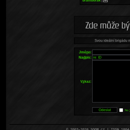
bramborak
|
Svou ideální brigádu 
Jmé
n
o:
Na
d
pis:
V
z
kaz:
No
© 2003–2026 SOOM.cz | ISSN 180