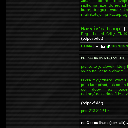
Jinak je dobree si svoj
radku nahazet do jednoh
kterej funguje vsude 
malinkatejch prikazu/pro
----------
Harvie's blog:
[l
Registered GNU/LINU
(odpovědět)
Harvie
|
|
|
28378297
re: C++ na linuxe (som laik) ...
jasne, to je clovek, kter
vy na nej jdete s vimem.
takze myly zhero, kdyz s
jeho kompilaci, tak se na 
do doby, az budes
editory/prekladace/ide a vy
(odpovědět)
prc
|
213.211.51.*
re: C++ na linuxe (som laik) ...