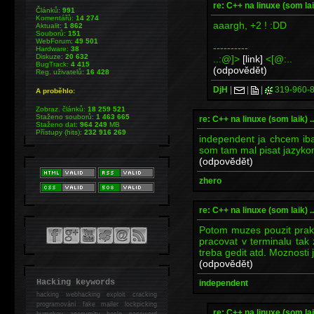
re: C++ na linuxe (som laik)
Článků:
991
Komentářů:
14 274
aaargh, +2 ! :DD
Aktualit:
1 862
Souborů:
151
WebForum:
49 501
----------
Hardware:
38
Diskuze:
20 632
..:@]>
[link]
<[@:..
BugTrack:
4 415
(odpovědět)
Reg. uživatelů:
16 428
DjH
|
|
|
319-960-
A proběhlo:
Zobraz. článků:
18 259 521
Staženo souborů:
1 463 665
re: C++ na linuxe (som laik) ...
Staženo dat:
964 249
MB
Přístupy (hits):
232 916 269
independent ja chcem iba
som tam mal pisat jazyk
(odpovědět)
zhero
re: C++ na linuxe (som laik) ...
Potom muzes pouzit prakt
pracovat v terminalu tak
treba gedit atd. Moznosti
(odpovědět)
Hacking keywords
independent
hacking
webhacking exploit cracking
programování fake mailer lockpicking
re: C++ na linuxe (som laik)
bumpkey anonymity heslo password