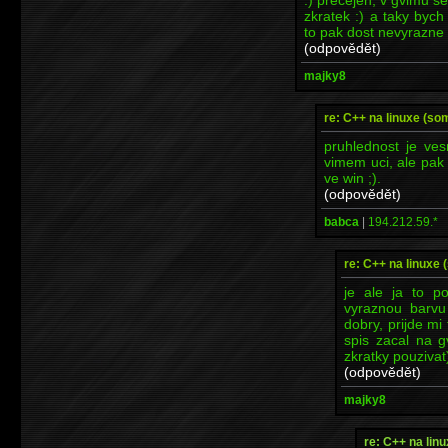
zkratek :) a taky bych
to pak dost nevyrazne
(odpovědět)
majky8
re: C++ na linuxe (som l
pruhlednost je ves
vimem uci, ale pak 
ve win ;).
(odpovědět)
babca
|
194.212.59.*
re: C++ na linuxe (s
je ale ja to p
vyraznou barvu
dobry, prijde mi
spis zacal na 
zkratky pouzivat
(odpovědět)
majky8
re: C++ na linux