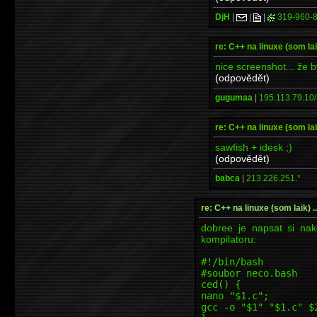
DjH
|
|
|
319-960-
re: C++ na linuxe (som laik)
nice screenshot... že
(odpovědět)
gugumaa
|
195.113.79.10/
re: C++ na linuxe (som laik)
sawfish + idesk ;)
(odpovědět)
babca
|
213.226.251.*
re: C++ na linuxe (som laik) ...
dobree je napsat si nak
kompilatoru:
#!/bin/bash
#soubor neco.bash
ced() {
nano "$1.c";
gcc -o "$1" "$1.c" $