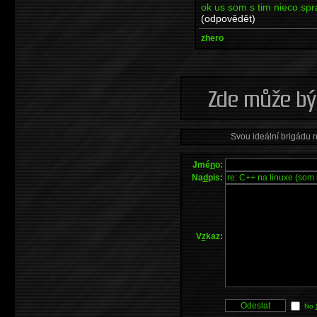
ok us som s tim nieco spra
(odpovědět)
zhero
Svou ideální brigádu 
Jmé
n
o:
Na
d
pis:
V
z
kaz:
No