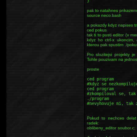
}
pak to natahnes prikazem
source neco.bash
a pokazdy kdyz napises t
ced pokus
tak ti to pusti editor (v
kdyz ho ctrl-x ukoncim, 
kterou pak spustim ./poku
Pro slozitejsi projekty 
Tohle pouzivam na jednos
proste
ced program
#kdyz se nezkompiluj
ced program
#zkompiloval se, tak
./program
#nevyhovuje mi, tak 
Pokud to nechces delat
radek:
oblibeny_editor soubor.c;