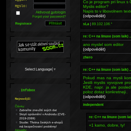
Co je program pri linux s
Myslis editor?
H
e
slo:
Napis to v libovolnem tex
Aktivovat
a
utologin
(odpovědět)
Forgot your password?
Registrace
sLa
|
89.102.106.*
re: C++ na linuxe (som laik) ...
ano myslel som editor
(odpovědět)
zhero
Select Language
▼
re: C++ na linuxe (som laik) ...
Pokud mas na mysli komp
Jestli myslis vyvojove p
KDE, napr. ja ale posle
.
Infobox
poloz dotaz konkretneji..
(odpovědět)
Nejnovější:
independent
Články:
Zabraňte zneužití svých dat
Skrytí oprávnění v Androidu (CVE-
re: C++ na linuxe (som laik)
2019-2089)
Studie: Třetina českých e-shopů
+1 kamo, dobre, ty!
má bezpečnostní problémy!
Aktuality: