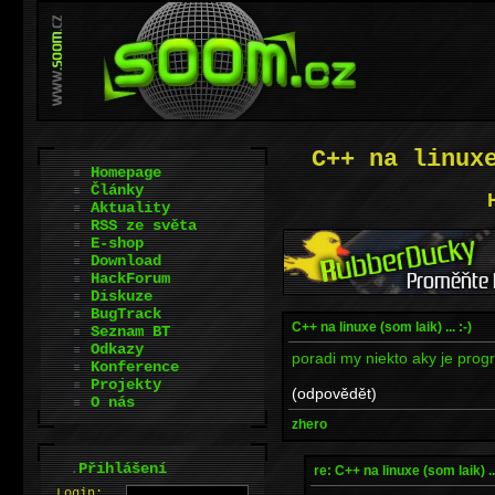
C++ na linux
Homepage
Články
Aktuality
RSS ze světa
E-shop
Download
HackForum
Diskuze
BugTrack
C++ na linuxe (som laik) ... :-)
Seznam BT
Odkazy
poradi my niekto aky je progr
Konference
Projekty
(odpovědět)
O nás
zhero
.
Přihlášení
re: C++ na linuxe (som laik) ...
L
o
gin: