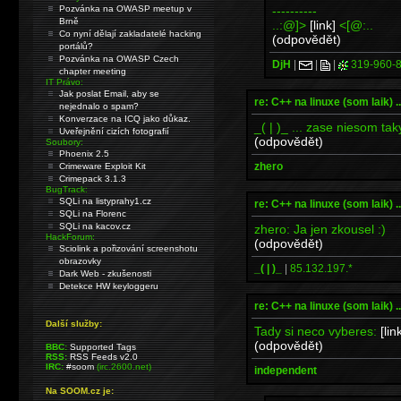
----------
Pozvánka na OWASP meetup v
Brně
..:@]>
[link]
<[@:..
Co nyní dělají zakladatelé hacking
(odpovědět)
portálů?
Pozvánka na OWASP Czech
DjH
|
|
|
319-960-
chapter meeting
IT Právo:
Jak poslat Email, aby se
re: C++ na linuxe (som laik) ...
nejednalo o spam?
Konverzace na ICQ jako důkaz.
_( | )_ ... zase niesom taky
Uveřejnění cizích fotografií
(odpovědět)
Soubory:
Phoenix 2.5
zhero
Crimeware Exploit Kit
Crimepack 3.1.3
BugTrack:
SQLi na listyprahy1.cz
re: C++ na linuxe (som laik) ...
SQLi na Florenc
SQLi na kacov.cz
zhero: Ja jen zkousel :)
HackForum:
(odpovědět)
Sciolink a pořizování screenshotu
obrazovky
_( | )_
|
85.132.197.*
Dark Web - zkušenosti
Detekce HW keyloggeru
re: C++ na linuxe (som laik) ...
Další služby:
Tady si neco vyberes:
[lin
(odpovědět)
BBC:
Supported Tags
RSS:
RSS Feeds v2.0
IRC:
#soom
(irc.2600.net)
independent
Na SOOM.cz je: