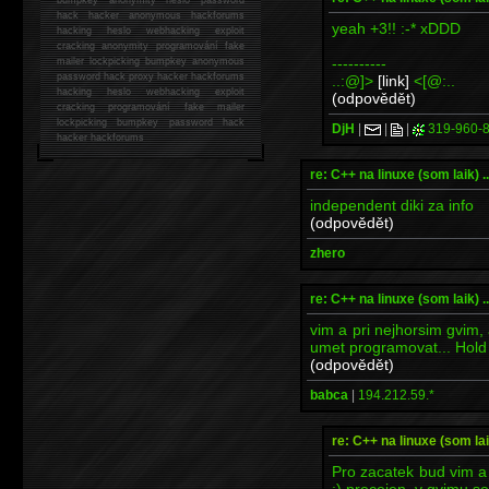
hack
hacker anonymous hackforums
yeah +3!! :-* xDDD
hacking
heslo webhacking exploit
cracking anonymity programování fake
----------
mailer lockpicking bumpkey anonymous
password hack proxy hacker hackforums
..:@]>
[link]
<[@:..
hacking heslo webhacking exploit
(odpovědět)
cracking programování fake mailer
lockpicking bumpkey password hack
DjH
|
|
|
319-960-
hacker
hackforums
re: C++ na linuxe (som laik) ...
independent diki za info
(odpovědět)
zhero
re: C++ na linuxe (som laik) ...
vim a pri nejhorsim gvim
umet programovat... Hold
(odpovědět)
babca
|
194.212.59.*
re: C++ na linuxe (som laik)
Pro zacatek bud vim a
:) precejen, v gvimu se