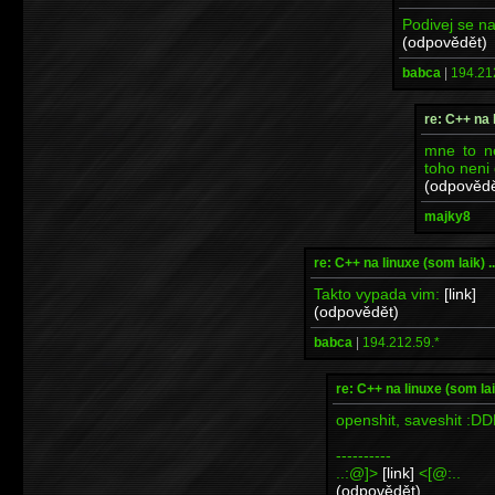
Podivej se na 
(odpovědět)
babca
|
194.21
re: C++ na l
mne to n
toho neni
(odpovědě
majky8
re: C++ na linuxe (som laik) ...
Takto vypada vim:
[link]
(odpovědět)
babca
|
194.212.59.*
re: C++ na linuxe (som laik)
openshit, saveshit :D
----------
..:@]>
[link]
<[@:..
(odpovědět)