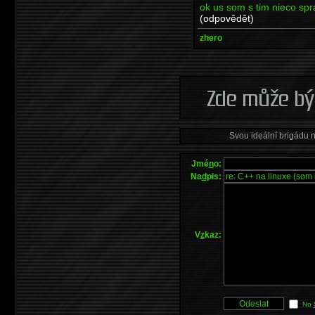
ok us som s tim nieco spra
(odpovědět)
zhero
Svou ideální brigádu 
Jmé
n
o:
Na
d
pis:
V
z
kaz:
No