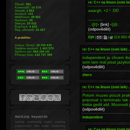
re: C++ na linuxe (som laik)
Článků:
991
Komentářů:
14 274
aaargh, +2 ! :DD
Aktualit:
1 862
Souborů:
151
WebForum:
49 501
----------
Hardware:
38
Diskuze:
20 632
..:@]>
[link]
<[@:..
BugTrack:
4 415
(odpovědět)
Reg. uživatelů:
16 427
DjH
|
|
|
319-960-
A proběhlo:
Zobraz. článků:
18 250 635
Staženo souborů:
1 463 579
re: C++ na linuxe (som laik) ...
Staženo dat:
964 200
MB
Přístupy (hits):
232 737 385
independent ja chcem iba
som tam mal pisat jazyk
(odpovědět)
zhero
re: C++ na linuxe (som laik) ...
Potom muzes pouzit prakt
pracovat v terminalu tak
treba gedit atd. Moznosti
(odpovědět)
Hacking keywords
independent
hacking
webhacking exploit cracking
programování fake mailer lockpicking
re: C++ na linuxe (som laik)
bumpkey anonymity heslo password