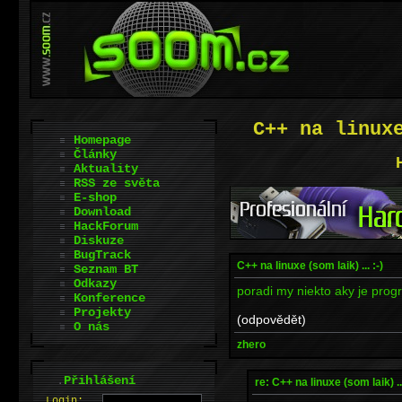
C++ na linux
Homepage
Články
Aktuality
RSS ze světa
E-shop
Download
HackForum
Diskuze
BugTrack
C++ na linuxe (som laik) ... :-)
Seznam BT
Odkazy
poradi my niekto aky je progr
Konference
Projekty
(odpovědět)
O nás
zhero
.
Přihlášení
re: C++ na linuxe (som laik) ...
L
o
gin: