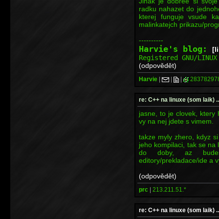
Jinak je dobree si svoj
radku nahazet do jednoh
kterej funguje vsude 
malinkatejch prikazu/pro
----------
Harvie's blog:
[l
Registered GNU/LINU
(odpovědět)
Harvie
|
|
|
28378297
re: C++ na linuxe (som laik) ...
jasne, to je clovek, kter
vy na nej jdete s vimem.
takze myly zhero, kdyz s
jeho kompilaci, tak se na 
do doby, az budes
editory/prekladace/ide a vy
(odpovědět)
prc
|
213.211.51.*
re: C++ na linuxe (som laik) ...