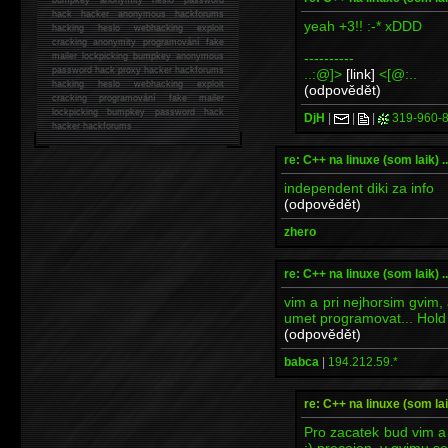
hack
hacker anonymous hackforums
yeah +3!! :-* xDDD
hacking
heslo webhacking exploit
cracking anonymity programování fake
----------
mailer lockpicking bumpkey anonymous
password hack proxy hacker hackforums
..:@]>
[link]
<[@:..
hacking heslo webhacking exploit
(odpovědět)
cracking programování fake mailer
lockpicking bumpkey password hack
DjH
|
|
|
319-960-
hacker
hackforums
re: C++ na linuxe (som laik) ...
independent diki za info
(odpovědět)
zhero
re: C++ na linuxe (som laik) ...
vim a pri nejhorsim gvim
umet programovat... Hold
(odpovědět)
babca
|
194.212.59.*
re: C++ na linuxe (som laik)
Pro zacatek bud vim a
:) precejen, v gvimu se