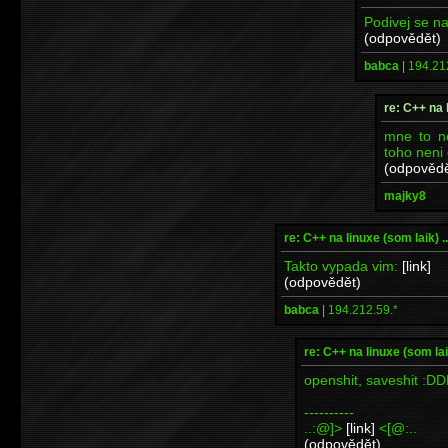
Podivej se na 
(odpovědět)
babca
|
194.21
re: C++ na l
mne to n
toho neni
(odpovědě
majky8
re: C++ na linuxe (som laik) ...
Takto vypada vim:
[link]
(odpovědět)
babca
|
194.212.59.*
re: C++ na linuxe (som laik)
openshit, saveshit :D
----------
..:@]>
[link]
<[@:..
(odpovědět)