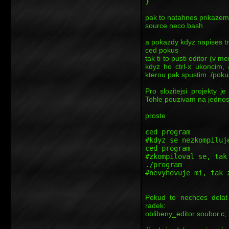
}
pak to natahnes prikazem
source neco.bash
a pokazdy kdyz napises t
ced pokus
tak ti to pusti editor (v
kdyz ho ctrl-x ukoncim, 
kterou pak spustim ./poku
Pro slozitejsi projekty 
Tohle pouzivam na jednos
proste
ced program
#kdyz se nezkompiluj
ced program
#zkompiloval se, tak
./program
#nevyhovuje mi, tak 
Pokud to nechces delat
radek:
oblibeny_editor soubor.c;