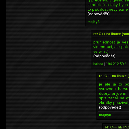
zkratek :) a taky bych
to pak dost nevyrazne
(odpovědět)
majky8
re: C++ na linuxe (som l
pruhlednost je ves
vimem uci, ale pak 
ve win ;).
(odpovědět)
babca
|
194.212.59.*
re: C++ na linuxe (s
je ale ja to p
vyraznou barvu
dobry, prijde mi
spis zacal na 
zkratky pouzivat
(odpovědět)
majky8
re: C++ na linux