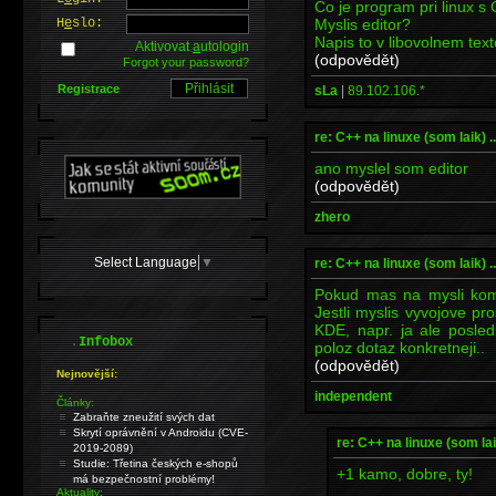
Co je program pri linux s
Myslis editor?
H
e
slo:
Napis to v libovolnem tex
Aktivovat
a
utologin
(odpovědět)
Forgot your password?
Registrace
sLa
|
89.102.106.*
re: C++ na linuxe (som laik) ...
ano myslel som editor
(odpovědět)
zhero
Select Language
▼
re: C++ na linuxe (som laik) ...
Pokud mas na mysli komp
Jestli myslis vyvojove p
KDE, napr. ja ale posle
.
Infobox
poloz dotaz konkretneji..
(odpovědět)
Nejnovější:
independent
Články:
Zabraňte zneužití svých dat
Skrytí oprávnění v Androidu (CVE-
re: C++ na linuxe (som laik)
2019-2089)
Studie: Třetina českých e-shopů
+1 kamo, dobre, ty!
má bezpečnostní problémy!
Aktuality: