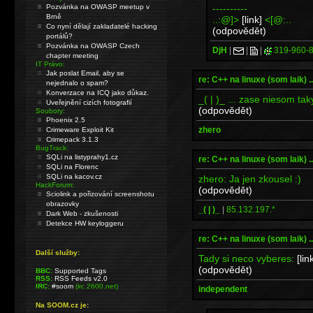
----------
Pozvánka na OWASP meetup v
Brně
..:@]>
[link]
<[@:..
Co nyní dělají zakladatelé hacking
(odpovědět)
portálů?
Pozvánka na OWASP Czech
DjH
|
|
|
319-960-
chapter meeting
IT Právo:
Jak poslat Email, aby se
re: C++ na linuxe (som laik) ...
nejednalo o spam?
Konverzace na ICQ jako důkaz.
_( | )_ ... zase niesom taky
Uveřejnění cizích fotografií
(odpovědět)
Soubory:
Phoenix 2.5
zhero
Crimeware Exploit Kit
Crimepack 3.1.3
BugTrack:
SQLi na listyprahy1.cz
re: C++ na linuxe (som laik) ...
SQLi na Florenc
SQLi na kacov.cz
zhero: Ja jen zkousel :)
HackForum:
(odpovědět)
Sciolink a pořizování screenshotu
obrazovky
_( | )_
|
85.132.197.*
Dark Web - zkušenosti
Detekce HW keyloggeru
re: C++ na linuxe (som laik) ...
Další služby:
Tady si neco vyberes:
[lin
(odpovědět)
BBC:
Supported Tags
RSS:
RSS Feeds v2.0
IRC:
#soom
(irc.2600.net)
independent
Na SOOM.cz je: