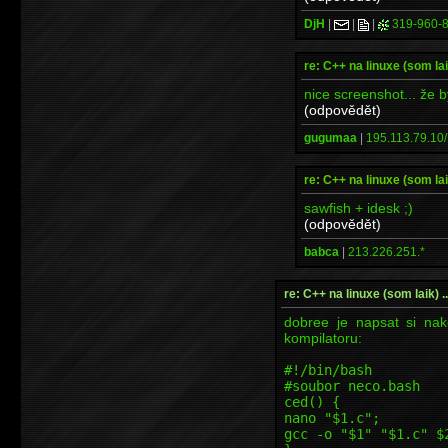
DjH
|
|
|
319-960-
re: C++ na linuxe (som laik)
nice screenshot... že
(odpovědět)
gugumaa
|
195.113.79.10/
re: C++ na linuxe (som laik)
sawfish + idesk ;)
(odpovědět)
babca
|
213.226.251.*
re: C++ na linuxe (som laik) ...
dobree je napsat si nak
kompilatoru:
#!/bin/bash
#soubor neco.bash
ced() {
nano "$1.c";
gcc -o "$1" "$1.c" $