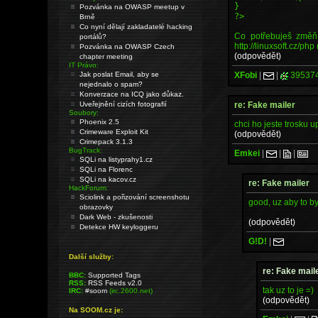
}
Pozvánka na OWASP meetup v
?>
Brně
Co nyní dělají zakladatelé hacking
Co potřebuješ změň,
portálů?
http:/
/linuxsoft.cz/php
Pozvánka na OWASP Czech
(odpovědět)
chapter meeting
IT Právo:
XFobi
|
|
39537
Jak poslat Email, aby se
nejednalo o spam?
Konverzace na ICQ jako důkaz.
re: Fake mailer
Uveřejnění cizích fotografií
Soubory:
Phoenix 2.5
chci ho jeste trosku 
Crimeware Exploit Kit
(odpovědět)
Crimepack 3.1.3
BugTrack:
Emkei
|
|
|
SQLi na listyprahy1.cz
SQLi na Florenc
SQLi na kacov.cz
re: Fake mailer
HackForum:
Sciolink a pořizování screenshotu
good, uz aby to by
obrazovky
Dark Web - zkušenosti
(odpovědět)
Detekce HW keyloggeru
G!D!
|
Další služby:
re: Fake mail
BBC:
Supported Tags
RSS:
RSS Feeds v2.0
tak uz to je =)
IRC:
#soom
(irc.2600.net)
(odpovědět)
Na SOOM.cz je: