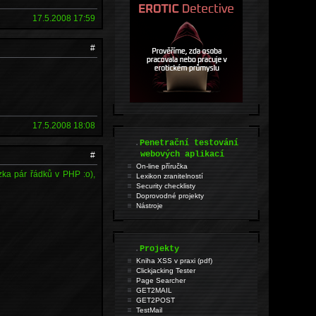
17.5.2008 17:59
#
17.5.2008 18:08
.
Penetrační testování
webových aplikací
#
On-line příručka
ázka pár řádků v PHP :o),
Lexikon zranitelností
Security checklisty
Doprovodné projekty
Nástroje
.
Projekty
Kniha XSS v praxi (pdf)
Clickjacking Tester
Page Searcher
GET2MAIL
GET2POST
TestMail