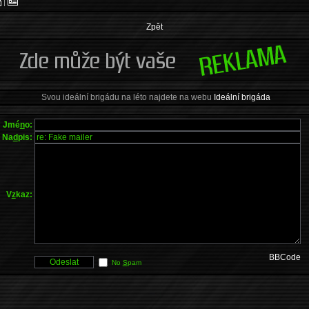
|
Zpět
Svou ideální brigádu na léto najdete na webu
Ideální brigáda
Jmé
n
o:
Na
d
pis:
V
z
kaz:
BBCode
No
S
pam