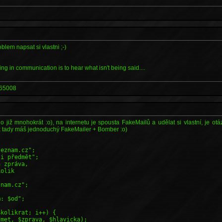
oblem napsat si vlastni ;-)
ng in communication is to hear what isn't being said....
65008
eno již mnohokrát :o), na internetu je spousta FakeMailů a udělat si vlastní, je ot
k tady máš jednoduchý FakeMailer + Bomber :o)
seznam.cz";
si předmět";
á zpráva,
kolik
znam.cz";
m: $od";
$kolikrat; i++) {
dmet, $zprava, $hlavicka);