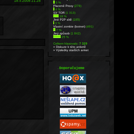
18.5.2008 21:28
5 %
Placené Proxy
(278)
4 %
Síť TOR
(1 313)
18 %
Jiné P2P sítě
(185)
3 %
Vlastní zombie (botnet)
(491)
7 %
Jiný způsob
(1 842)
25 %
Celkem hlasovalo:
7 329
» Diskuze k této anketě
» Výsledky starších anket
.
Doporučujeme