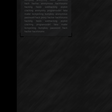
hack
hacker anonymous hackforums
hacking
heslo webhacking exploit
cracking anonymity programování fake
mailer lockpicking bumpkey anonymous
password hack proxy hacker hackforums
hacking heslo webhacking exploit
cracking programování fake mailer
lockpicking bumpkey password hack
hacker
hackforums