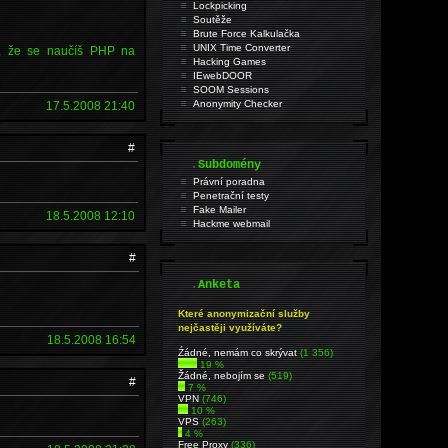
Lockpicking
Soutěže
Brute Force Kalkulačka
UNIX Time Converter
b, že se naučíš PHP na
Hacking Games
IEwebDOOR
SOOM Sessions
Anonymity Checker
17.5.2008 21:40
#
.
Subdomény
Právní poradna
Penetrační testy
Fake Mailer
18.5.2008 12:10
Hackme webmail
#
.
Anketa
Které anonymizační služby
nejčastěji využíváte?
18.5.2008 16:54
Źádné, nemám co skrývat
(1 356)
19 %
Žádné, nebojím se
(519)
#
7 %
VPN
(746)
10 %
VPS
(263)
4 %
Free Proxy
(336)