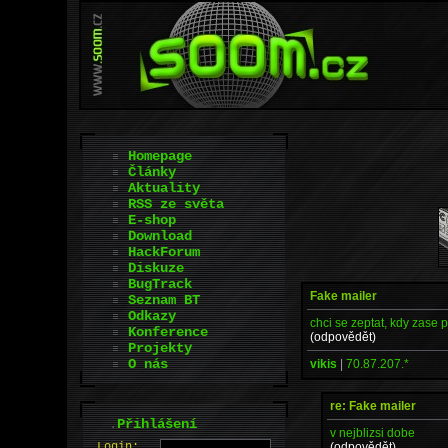
Homepage
Články
Aktuality
RSS ze světa
E-shop
Download
HackForum
Diskuze
BugTrack
Fake mailer
Seznam BT
Odkazy
chci se zeptat, kdy zase
Konference
(odpovědět)
Projekty
O nás
vikis
|
70.87.207.*
re: Fake mailer
.
Přihlášení
v nejblizsi dobe
(odpovědět)
L
o
gin: