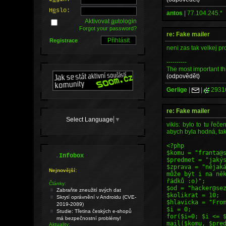
H
e
slo:
antos
|
77.104.245.*
Aktivovat
a
utologin
Forgot your password?
re: Fake mailer
Registrace
neni zas tak velkej pr
----------
The most important thi
(odpovědět)
Gerlige
|
|
2931
re: Fake mailer
Select Language
▼
vikis: bylo to tu řeč
abych byla hodná, ta
<?php
$komu = "franta@
.
Infobox
$predmet = "jaký
$zprava = "nějak
Nejnovější:
může být i na ně
řádků :o)";
Články:
$od = "hacker@se
Zabraňte zneužití svých dat
$kolikrat = 10;
Skrytí oprávnění v Androidu (CVE-
$hlavicka = "Fro
2019-2089)
$i = 0;
Studie: Třetina českých e-shopů
for($i=0; $i <= 
má bezpečnostní problémy!
mail($komu, $pre
Aktuality: