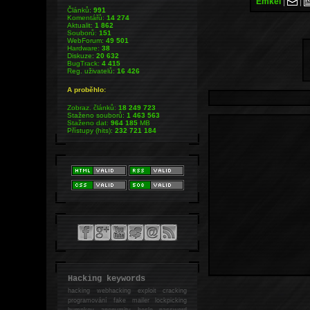
Emkei
|
|
Článků:
991
Komentářů:
14 274
Aktualit:
1 862
Souborů:
151
WebForum:
49 501
Hardware:
38
Diskuze:
20 632
BugTrack:
4 415
Reg. uživatelů:
16 426
A proběhlo:
Zobraz. článků:
18 249 723
Staženo souborů:
1 463 563
Staženo dat:
964 185
MB
Přístupy (hits):
232 721 184
Hacking keywords
hacking
webhacking exploit cracking
programování fake mailer lockpicking
bumpkey anonymity heslo password