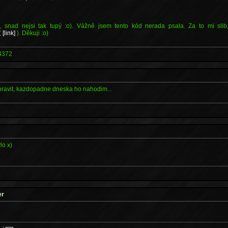
 snad nejsi tak tupý :o). Vážně jsem tento kód nerada psala. Za to mi sli
 (
[link]
). Děkuji :o)
4372
upravit, kazdopadne dneska ho nahodim...
lo x)
er