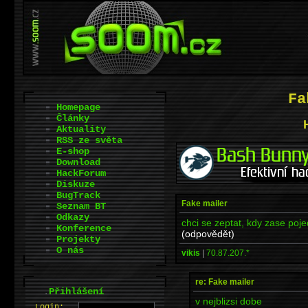
Fa
Homepage
Články
Aktuality
RSS ze světa
E-shop
Download
HackForum
Diskuze
BugTrack
Fake mailer
Seznam BT
Odkazy
chci se zeptat, kdy zase po
Konference
(odpovědět)
Projekty
O nás
vikis
|
70.87.207.*
re: Fake mailer
.
Přihlášení
v nejblizsi dobe
L
o
gin: