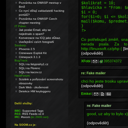
$kolikrat = 10;
Pozvánka na OWASP meetup v
$hlavicka = "From: $
Brně
Co nyní dělají zakladatelé hacking
$i = 0;
portálů?
for($i=0; $i <= $kol
Pozvánka na OWASP Czech
mail($komu, $predmet
chapter meeting
}
IT Právo:
?>
Jak poslat Email, aby se
nejednalo o spam?
Konverzace na ICQ jako důkaz.
Co potřebuješ změň, snad
Uveřejnění cizích fotografií
nerada psala. Za t
Soubory:
http:/
/linuxsoft.cz/php (
[li
Phoenix 2.5
(odpovědět)
Crimeware Exploit Kit
Crimepack 3.1.3
BugTrack:
XFobi
|
|
395374372
SQLi na listyprahy1.cz
SQLi na Florenc
SQLi na kacov.cz
re: Fake mailer
HackForum:
Sciolink a pořizování screenshotu
chci ho jeste trosku upra
obrazovky
(odpovědět)
Dark Web - zkušenosti
Detekce HW keyloggeru
Emkei
|
|
|
Další služby:
re: Fake mailer
BBC:
Supported Tags
good, uz aby to bylo x)
RSS:
RSS Feeds v2.0
IRC:
#soom
(irc.2600.net)
(odpovědět)
Na SOOM.cz je: