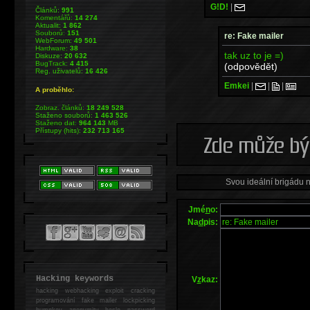
G!D!
|
Článků:
991
Komentářů:
14 274
Aktualit:
1 862
Souborů:
151
re: Fake mailer
WebForum:
49 501
Hardware:
38
tak uz to je =)
Diskuze:
20 632
BugTrack:
4 415
(odpovědět)
Reg. uživatelů:
16 426
Emkei
|
|
|
A proběhlo:
Zobraz. článků:
18 249 528
Staženo souborů:
1 463 526
Staženo dat:
964 143
MB
Přístupy (hits):
232 713 165
Svou ideální brigádu 
Jmé
n
o:
Na
d
pis:
Hacking keywords
V
z
kaz:
hacking
webhacking exploit cracking
programování fake mailer lockpicking
bumpkey anonymity heslo password