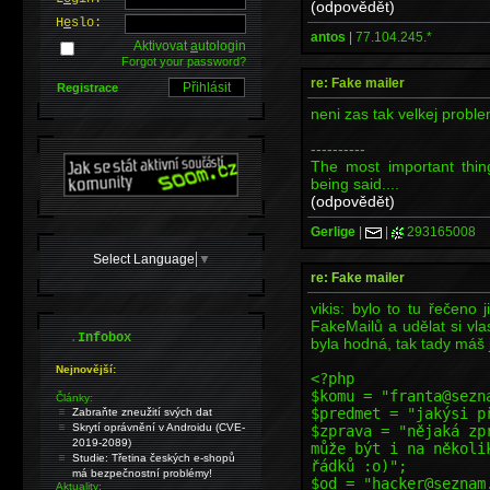
(odpovědět)
H
e
slo:
antos
|
77.104.245.*
Aktivovat
a
utologin
Forgot your password?
re: Fake mailer
Registrace
neni zas tak velkej problem
----------
The most important thin
being said....
(odpovědět)
Gerlige
|
|
293165008
Select Language
▼
re: Fake mailer
vikis: bylo to tu řečeno 
FakeMailů a udělat si vla
.
Infobox
byla hodná, tak tady máš
Nejnovější:
<?php
$komu = "franta@sezn
Články:
$predmet = "jakýsi p
Zabraňte zneužití svých dat
Skrytí oprávnění v Androidu (CVE-
$zprava = "nějaká zp
2019-2089)
může být i na několi
Studie: Třetina českých e-shopů
řádků :o)";
má bezpečnostní problémy!
$od = "hacker@seznam
Aktuality: