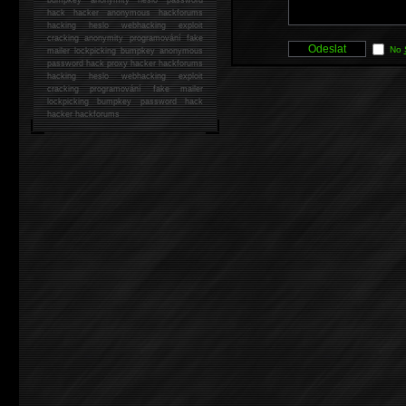
hack
hacker anonymous hackforums
hacking
heslo webhacking exploit
cracking anonymity programování fake
No
mailer lockpicking bumpkey anonymous
password hack proxy hacker hackforums
hacking heslo webhacking exploit
cracking programování fake mailer
lockpicking bumpkey password hack
hacker
hackforums