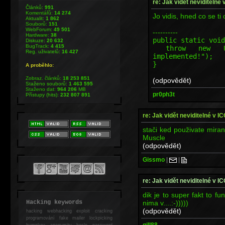
re: Jak vidět neviditelné 
Článků:
991
Komentářů:
14 274
Jo vidis, hned co se ti
Aktualit:
1 862
Souborů:
151
WebForum:
49 501
----------
Hardware:
38
public static void
Diskuze:
20 632
BugTrack:
4 415
throw new Unsup
Reg. uživatelů:
16 427
implemented!");
}
A proběhlo:
Zobraz. článků:
18 253 851
(odpovědět)
Staženo souborů:
1 463 595
Staženo dat:
964 206
MB
pr0ph3t
Přístupy (hits):
232 807 891
re: Jak vidět neviditelné v I
stači ked použivate miran
Muscle
(odpovědět)
Gissmo
|
|
re: Jak vidět neviditelné v I
dik je to super fakt to fu
nima v....:-)))))
Hacking keywords
(odpovědět)
hacking
webhacking exploit cracking
programování fake mailer lockpicking
gill88
bumpkey anonymity heslo password