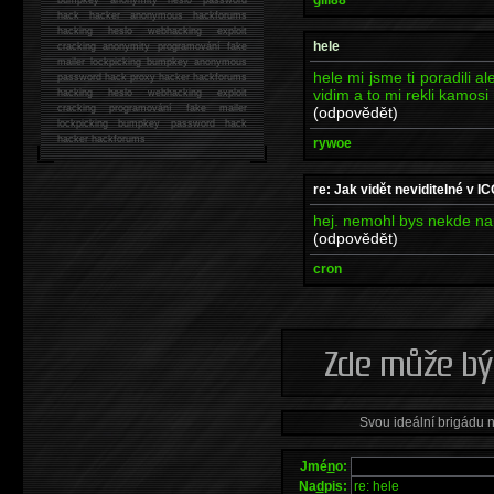
hack
hacker anonymous hackforums
hacking
heslo webhacking exploit
hele
cracking anonymity programování fake
mailer lockpicking bumpkey anonymous
hele mi jsme ti poradili a
password hack proxy hacker hackforums
vidim a to mi rekli kamosi
hacking heslo webhacking exploit
cracking programování fake mailer
(odpovědět)
lockpicking bumpkey password hack
hacker
hackforums
rywoe
re: Jak vidět neviditelné v I
hej. nemohl bys nekde nap
(odpovědět)
cron
Svou ideální brigádu 
Jmé
n
o:
Na
d
pis: