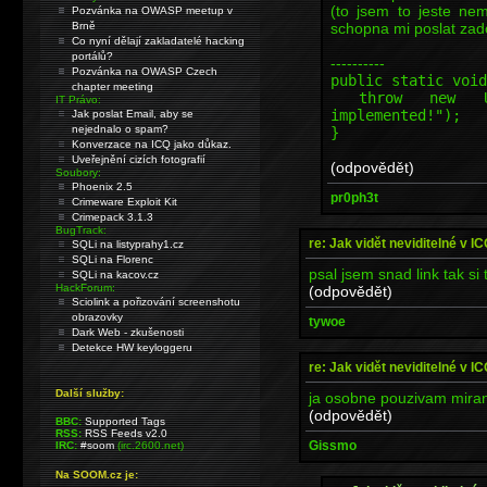
(to jsem to jeste ne
Pozvánka na OWASP meetup v
schopna mi poslat zado
Brně
Co nyní dělají zakladatelé hacking
portálů?
----------
Pozvánka na OWASP Czech
public static void
chapter meeting
throw new Unsup
IT Právo:
implemented!");
Jak poslat Email, aby se
nejednalo o spam?
}
Konverzace na ICQ jako důkaz.
Uveřejnění cizích fotografií
(odpovědět)
Soubory:
Phoenix 2.5
pr0ph3t
Crimeware Exploit Kit
Crimepack 3.1.3
BugTrack:
re: Jak vidět neviditelné v I
SQLi na listyprahy1.cz
SQLi na Florenc
psal jsem snad link tak si 
SQLi na kacov.cz
HackForum:
(odpovědět)
Sciolink a pořizování screenshotu
obrazovky
tywoe
Dark Web - zkušenosti
Detekce HW keyloggeru
re: Jak vidět neviditelné v I
Další služby:
ja osobne pouzivam mirand
(odpovědět)
BBC:
Supported Tags
RSS:
RSS Feeds v2.0
Gissmo
IRC:
#soom
(irc.2600.net)
Na SOOM.cz je: