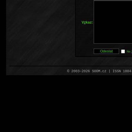
V
z
kaz:
No
© 2003–2026 SOOM.cz | ISSN 180