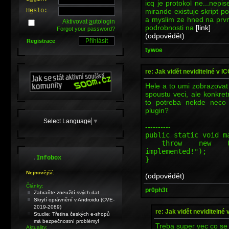
icq je protokol ne...nepis
mirande existuje skript p
H
e
slo:
a myslim ze hned na prvni
Aktivovat
a
utologin
podrobnosti na
[link]
Forgot your password?
(odpovědět)
Registrace
tywoe
re: Jak vidět neviditelné v I
Hele a to umi zobrazovat
spoustu veci, ale konkre
to potreba nekde neco 
plugin?
Select Language
▼
----------
public static void m
throw new Unsupp
implemented!");
.
Infobox
}
Nejnovější:
(odpovědět)
Články:
pr0ph3t
Zabraňte zneužití svých dat
Skrytí oprávnění v Androidu (CVE-
2019-2089)
re: Jak vidět neviditelné 
Studie: Třetina českých e-shopů
má bezpečnostní problémy!
Treba super vec co se m
Aktuality: