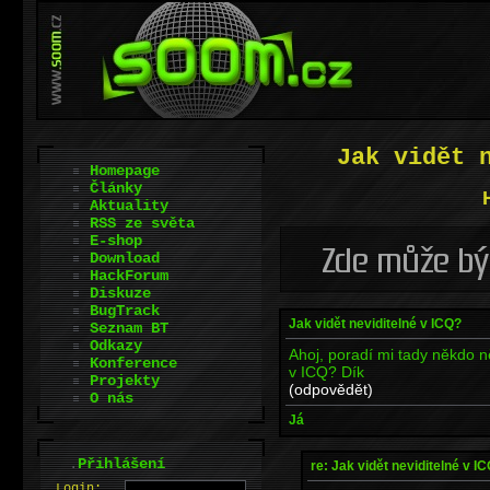
Jak vidět 
Homepage
Články
Aktuality
RSS ze světa
E-shop
Download
HackForum
Diskuze
BugTrack
Jak vidět neviditelné v ICQ?
Seznam BT
Odkazy
Ahoj, poradí mi tady někdo n
Konference
v ICQ? Dík
Projekty
(odpovědět)
O nás
Já
.
Přihlášení
re: Jak vidět neviditelné v I
L
o
gin: