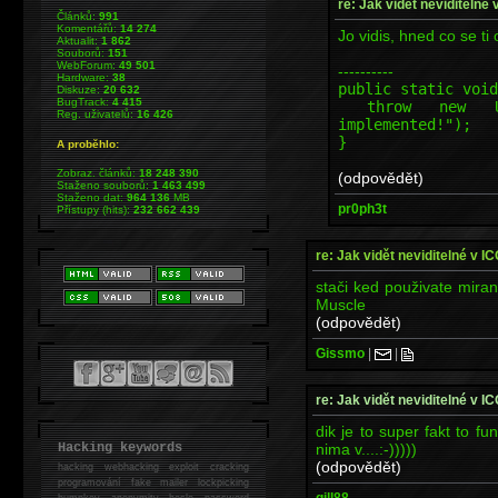
re: Jak vidět neviditelné 
Článků:
991
Komentářů:
14 274
Jo vidis, hned co se ti
Aktualit:
1 862
Souborů:
151
WebForum:
49 501
----------
Hardware:
38
public static void
Diskuze:
20 632
BugTrack:
4 415
throw new Unsup
Reg. uživatelů:
16 426
implemented!");
}
A proběhlo:
Zobraz. článků:
18 248 390
(odpovědět)
Staženo souborů:
1 463 499
Staženo dat:
964 136
MB
pr0ph3t
Přístupy (hits):
232 662 439
re: Jak vidět neviditelné v I
stači ked použivate miran
Muscle
(odpovědět)
Gissmo
|
|
re: Jak vidět neviditelné v I
dik je to super fakt to fu
nima v....:-)))))
Hacking keywords
(odpovědět)
hacking
webhacking exploit cracking
programování fake mailer lockpicking
gill88
bumpkey anonymity heslo password