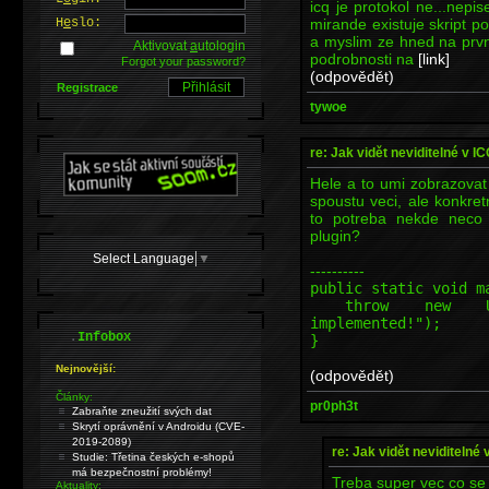
icq je protokol ne...nepis
mirande existuje skript p
H
e
slo:
a myslim ze hned na prvni
Aktivovat
a
utologin
podrobnosti na
[link]
Forgot your password?
(odpovědět)
Registrace
tywoe
re: Jak vidět neviditelné v I
Hele a to umi zobrazovat
spoustu veci, ale konkre
to potreba nekde neco 
plugin?
Select Language
▼
----------
public static void m
throw new Unsupp
implemented!");
.
Infobox
}
Nejnovější:
(odpovědět)
Články:
pr0ph3t
Zabraňte zneužití svých dat
Skrytí oprávnění v Androidu (CVE-
2019-2089)
re: Jak vidět neviditelné 
Studie: Třetina českých e-shopů
má bezpečnostní problémy!
Treba super vec co se m
Aktuality: