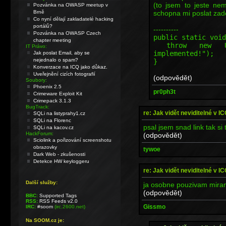
(to jsem to jeste ne
Pozvánka na OWASP meetup v
schopna mi poslat zado
Brně
Co nyní dělají zakladatelé hacking
portálů?
----------
Pozvánka na OWASP Czech
public static void
chapter meeting
throw new Unsup
IT Právo:
implemented!");
Jak poslat Email, aby se
nejednalo o spam?
}
Konverzace na ICQ jako důkaz.
Uveřejnění cizích fotografií
(odpovědět)
Soubory:
Phoenix 2.5
pr0ph3t
Crimeware Exploit Kit
Crimepack 3.1.3
BugTrack:
re: Jak vidět neviditelné v I
SQLi na listyprahy1.cz
SQLi na Florenc
psal jsem snad link tak si 
SQLi na kacov.cz
HackForum:
(odpovědět)
Sciolink a pořizování screenshotu
obrazovky
tywoe
Dark Web - zkušenosti
Detekce HW keyloggeru
re: Jak vidět neviditelné v I
Další služby:
ja osobne pouzivam mirand
(odpovědět)
BBC:
Supported Tags
RSS:
RSS Feeds v2.0
Gissmo
IRC:
#soom
(irc.2600.net)
Na SOOM.cz je: