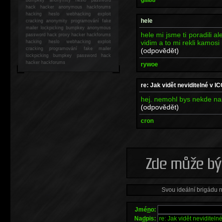
hack
hacker anonymous hackforums
hacking
heslo webhacking exploit
hele
cracking anonymity programování fake
mailer lockpicking bumpkey anonymous
hele mi jsme ti poradili a
password hack proxy hacker hackforums
vidim a to mi rekli kamosi
hacking heslo webhacking exploit
cracking programování fake mailer
(odpovědět)
lockpicking bumpkey password hack
hacker
hackforums
rywoe
re: Jak vidět neviditelné v I
hej. nemohl bys nekde nap
(odpovědět)
cron
Svou ideální brigádu 
Jmé
n
o:
Na
d
pis: