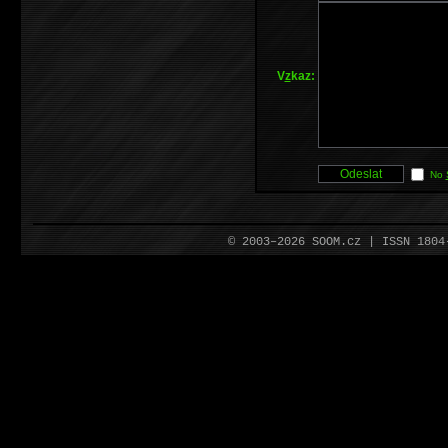
V
z
kaz:
No
© 2003–2026 SOOM.cz | ISSN 180