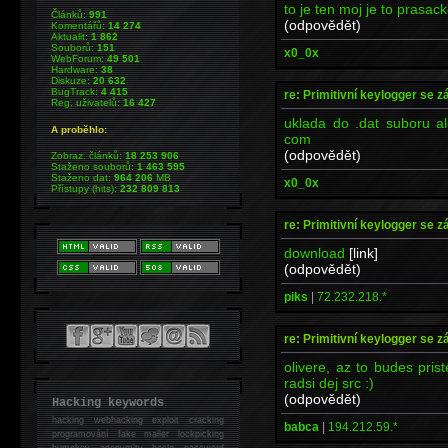
to je ten moj je to prasac
Článků:
991
(odpovědět)
Komentářů:
14 274
Aktualit:
1 862
Souborů:
151
x0_0x
WebForum:
49 501
Hardware:
38
Diskuze:
20 632
BugTrack:
4 415
re: Primitivní keylogger se z
Reg. uživatelů:
16 427
uklada do .dat suboru al
A proběhlo:
com
(odpovědět)
Zobraz. článků:
18 253 906
Staženo souborů:
1 463 595
Staženo dat:
964 206
MB
x0_0x
Přístupy (hits):
232 809 813
re: Primitivní keylogger se z
download
[link]
(odpovědět)
piks
|
72.232.218.*
re: Primitivní keylogger se z
olivere, az to budes pris
radsi dej src :)
(odpovědět)
Hacking keywords
hacking
webhacking exploit cracking
babca
|
194.212.59.*
programování fake mailer lockpicking
bumpkey anonymity heslo password