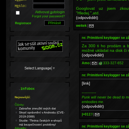
H
e
slo:
Googlovat uz jsem zkouš
Aktivovat
a
utologin
"Hledej.",atd.
Forgot your password?
(odpovědět)
Registrace
weitek
|
re: Primitivní keylogger se z
Za 300 ti ho prodám a b
možné ukládat na disk či 
(odpovědět)
Amo
|
|
333-327-652
Select Language
▼
re: Primitivní keylogger se z
[link]
.
Infobox
----------
Punk will never be dead to me. I
Nejnovější:
embodies me.
Články:
(odpovědět)
Zabraňte zneužití svých dat
Skrytí oprávnění v Androidu (CVE-
|>011'/
|
2019-2089)
Studie: Třetina českých e-shopů
má bezpečnostní problémy!
re: Primitivní keylogger se z
Aktuality: