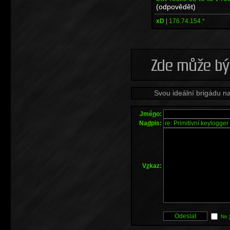
(odpovědět)
xD
|
176.74.154.*
Svou ideální brigádu n
Jmé
n
o:
Na
d
pis:
V
z
kaz:
No