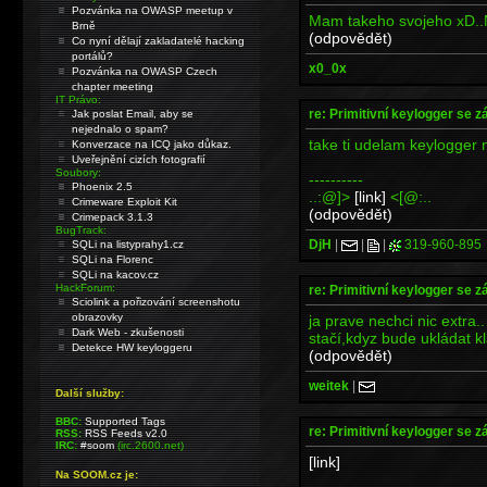
Pozvánka na OWASP meetup v
Mam takeho svojeho xD..N
Brně
(odpovědět)
Co nyní dělají zakladatelé hacking
portálů?
x0_0x
Pozvánka na OWASP Czech
chapter meeting
IT Právo:
re: Primitivní keylogger se z
Jak poslat Email, aby se
nejednalo o spam?
take ti udelam keylogger 
Konverzace na ICQ jako důkaz.
Uveřejnění cizích fotografií
Soubory:
----------
Phoenix 2.5
..:@]>
[link]
<[@:..
Crimeware Exploit Kit
(odpovědět)
Crimepack 3.1.3
BugTrack:
DjH
|
|
|
319-960-895
SQLi na listyprahy1.cz
SQLi na Florenc
SQLi na kacov.cz
HackForum:
re: Primitivní keylogger se z
Sciolink a pořizování screenshotu
obrazovky
ja prave nechci nic extra..
Dark Web - zkušenosti
stačí,kdyz bude ukládat k
Detekce HW keyloggeru
(odpovědět)
weitek
|
Další služby:
BBC:
Supported Tags
re: Primitivní keylogger se z
RSS:
RSS Feeds v2.0
IRC:
#soom
(irc.2600.net)
[link]
Na SOOM.cz je: