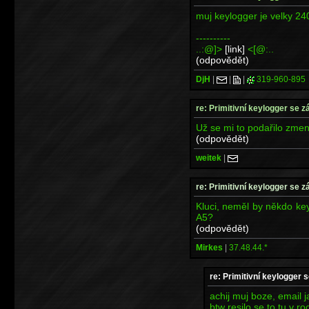
muj keylogger je velky 24
----------
..:@]>
[link]
<[@:..
(odpovědět)
DjH
|
|
|
319-960-895
re: Primitivní keylogger se z
Už se mi to podařilo zmenši
(odpovědět)
weitek
|
re: Primitivní keylogger se z
Kluci, neměl by někdo ke
A5?
(odpovědět)
Mirkes
|
37.48.44.*
re: Primitivní keylogger 
achij muj boze, email j
btw resilo se to tu v r