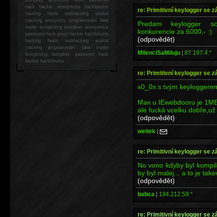
hack
hacker anonymous hackforums
re: Primitivní keylogger se z
hacking
heslo webhacking exploit
cracking anonymity programování fake
Predam keylogger so
mailer lockpicking bumpkey anonymous
konkurencie za 6000,- :)
password hack proxy hacker hackforums
(odpovědět)
hacking heslo webhacking exploit
cracking programování fake mailer
MilenciSaMiluju
|
87.197.4.*
lockpicking bumpkey password hack
hacker
hackforums
re: Primitivní keylogger se z
x0_0x s tvým keyloggerem
Max u IEwebdooru je 1MB
ale fucká vcelku dobře,už j
(odpovědět)
weitek
|
re: Primitivní keylogger se z
No vono kdyby byl kompil
by byl malej... a to je ta
(odpovědět)
babca
|
194.212.59.*
re: Primitivní keylogger se z