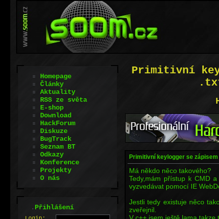
Primitivní ke
Homepage
.tx
Články
Aktuality
RSS ze světa
E-shop
Download
HackForum
Diskuze
BugTrack
Seznam BT
Odkazy
Primitivní keylogger se zápisem
Konference
Projekty
Má někdo něco takového?
O nás
Tedy,mám přístup k CMD a 
vyzvedávat pomocí IE WebDo
Jestli tedy existuje něco ta
.
Přihlášení
zveřejnil.
V c++ jsem ještě lama,takze
L
o
gin: