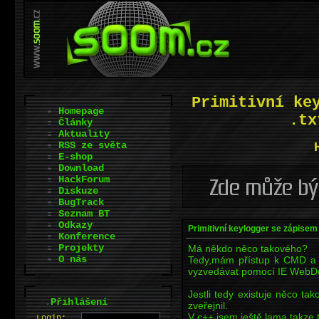
Primitivní ke
Homepage
.tx
Články
Aktuality
RSS ze světa
E-shop
Download
HackForum
Diskuze
BugTrack
Seznam BT
Odkazy
Primitivní keylogger se zápisem
Konference
Projekty
Má někdo něco takového?
O nás
Tedy,mám přístup k CMD a 
vyzvedávat pomocí IE WebDo
Jestli tedy existuje něco ta
.
Přihlášení
zveřejnil.
V c++ jsem ještě lama,takze
L
o
gin: