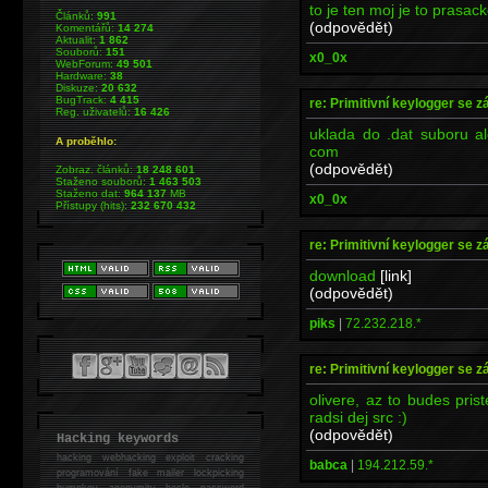
to je ten moj je to prasac
Článků:
991
(odpovědět)
Komentářů:
14 274
Aktualit:
1 862
Souborů:
151
x0_0x
WebForum:
49 501
Hardware:
38
Diskuze:
20 632
BugTrack:
4 415
re: Primitivní keylogger se z
Reg. uživatelů:
16 426
uklada do .dat suboru al
A proběhlo:
com
(odpovědět)
Zobraz. článků:
18 248 601
Staženo souborů:
1 463 503
Staženo dat:
964 137
MB
x0_0x
Přístupy (hits):
232 670 432
re: Primitivní keylogger se z
download
[link]
(odpovědět)
piks
|
72.232.218.*
re: Primitivní keylogger se z
olivere, az to budes pris
radsi dej src :)
(odpovědět)
Hacking keywords
hacking
webhacking exploit cracking
babca
|
194.212.59.*
programování fake mailer lockpicking
bumpkey anonymity heslo password