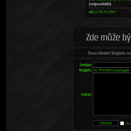
(odpovědět)
xD
|
176.74.154.*
Svou ideální brigádu n
Jmé
n
o:
Na
d
pis:
V
z
kaz:
No