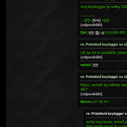
muj keylogger je velky 24
----------
..:@]>
[link]
<[@:..
(odpovědět)
DjH
|
|
|
319-960-895
re: Primitivní keylogger se z
Už se mi to podařilo zmenši
(odpovědět)
weitek
|
re: Primitivní keylogger se z
Kluci, neměl by někdo ke
A5?
(odpovědět)
Mirkes
|
37.48.44.*
re: Primitivní keylogger 
achij muj boze, email j
btw resilo se to tu v r