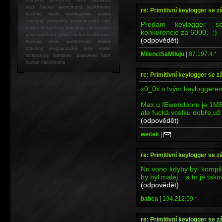
hack
hacker anonymous hackforums
re: Primitivní keylogger se z
hacking
heslo webhacking exploit
cracking anonymity programování fake
Predam keylogger so
mailer lockpicking bumpkey anonymous
konkurencie za 6000,- :)
password hack proxy hacker hackforums
(odpovědět)
hacking heslo webhacking exploit
cracking programování fake mailer
MilenciSaMiluju
|
87.197.4.*
lockpicking bumpkey password hack
hacker
hackforums
re: Primitivní keylogger se z
x0_0x s tvým keyloggerem
Max u IEwebdooru je 1MB
ale fucká vcelku dobře,už j
(odpovědět)
weitek
|
re: Primitivní keylogger se z
No vono kdyby byl kompil
by byl malej... a to je ta
(odpovědět)
babca
|
194.212.59.*
re: Primitivní keylogger se z