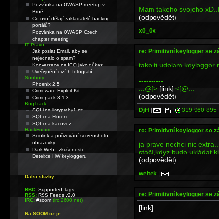
Pozvánka na OWASP meetup v
Mam takeho svojeho xD..N
Brně
(odpovědět)
Co nyní dělají zakladatelé hacking
portálů?
x0_0x
Pozvánka na OWASP Czech
chapter meeting
IT Právo:
re: Primitivní keylogger se z
Jak poslat Email, aby se
nejednalo o spam?
take ti udelam keylogger 
Konverzace na ICQ jako důkaz.
Uveřejnění cizích fotografií
Soubory:
----------
Phoenix 2.5
..:@]>
[link]
<[@:..
Crimeware Exploit Kit
(odpovědět)
Crimepack 3.1.3
BugTrack:
DjH
|
|
|
319-960-895
SQLi na listyprahy1.cz
SQLi na Florenc
SQLi na kacov.cz
HackForum:
re: Primitivní keylogger se z
Sciolink a pořizování screenshotu
obrazovky
ja prave nechci nic extra..
Dark Web - zkušenosti
stačí,kdyz bude ukládat k
Detekce HW keyloggeru
(odpovědět)
weitek
|
Další služby:
BBC:
Supported Tags
re: Primitivní keylogger se z
RSS:
RSS Feeds v2.0
IRC:
#soom
(irc.2600.net)
[link]
Na SOOM.cz je: