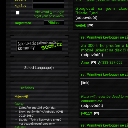
H
e
slo:
Googlovat uz jsem zkouš
Aktivovat
a
utologin
"Hledej.",atd.
Forgot your password?
(odpovědět)
Registrace
weitek
|
re: Primitivní keylogger se z
Za 300 ti ho prodám a b
možné ukládat na disk či 
(odpovědět)
Amo
|
|
333-327-652
Select Language
▼
re: Primitivní keylogger se z
[link]
.
Infobox
----------
Punk will never be dead to me. I
Nejnovější:
embodies me.
Články:
(odpovědět)
Zabraňte zneužití svých dat
Skrytí oprávnění v Androidu (CVE-
|>011'/
|
2019-2089)
Studie: Třetina českých e-shopů
má bezpečnostní problémy!
re: Primitivní keylogger se z
Aktuality: