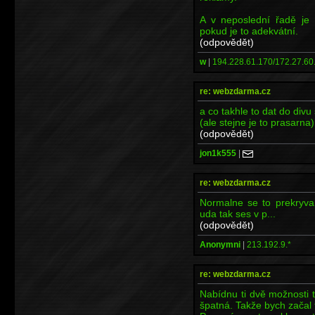
A v neposlední řadě je 
pokud je to adekvátní.
(odpovědět)
w
|
194.228.61.170/172.27.60
re: webzdarma.cz
a co takhle to dat do div
(ale stejne je to prasarna)
(odpovědět)
jon1k555
|
re: webzdarma.cz
Normalne se to prekryva
uda tak ses v p...
(odpovědět)
Anonymni
|
213.192.9.*
re: webzdarma.cz
Nabídnu ti dvě možnosti 
špatná. Takže bych začal 