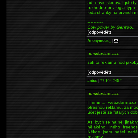
ad. navic sledovali jste t
rozhodne privilegia typu -
leda stranky na prvnich m
----------
Cow power by
Gentoo
...
(odpovědět)
Anonymous_
|
re: webzdarma.cz
sak tu reklamu hod jakob
(odpovědět)
antos
|
77.104.245.*
re: webzdarma.cz
Hmmm... webzdarma.cz 
otřesnou reklamu, za moc n
účet ještě za "starých dob
Asi bych se na něj jinak v
nějakého jiného freehost
Někde jsem našel nedávn
reklamy.