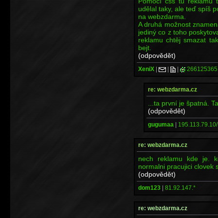
Pomocí css tu reklamu t
udělal taky, ale teď spíš
na webzdarma.
A druhá možnost znamená 
jediný co z toho poskytova
reklamu chtěj smazat ta
bejt.
(odpovědět)
XeniX
|
|
|
266125365
re: webzdarma.cz
...ta první je špatná. T
(odpovědět)
gugumaa
|
195.113.79.10/
re: webzdarma.cz
nech reklamu kde je. kd
normalni pracujici clovek 
(odpovědět)
dom123
|
81.92.147.*
re: webzdarma.cz