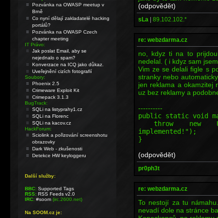
(odpovědět)
Pozvánka na OWASP meetup v
Brně
Co nyní dělají zakladatelé hacking
sLa
|
89.102.102.*
portálů?
Pozvánka na OWASP Czech
chapter meeting
re: webzdarma.cz
IT Právo:
Jak poslat Email, aby se
no, kdyz ti na to prijdo
nejednalo o spam?
nedelal. ( i kdyz sam jsem 
Konverzace na ICQ jako důkaz.
Vim ze se delali figle s
Uveřejnění cizích fotografií
stranky nebo automatick
Soubory:
jen reklama a okamzitej r
Phoenix 2.5
Crimeware Exploit Kit
uz bez reklamy a podobn
Crimepack 3.1.3
BugTrack:
----------
SQLi na listyprahy1.cz
public static void m
SQLi na Florenc
throw new Unsupp
SQLi na kacov.cz
HackForum:
implemented!");
Sciolink a pořizování screenshotu
}
obrazovky
Dark Web - zkušenosti
(odpovědět)
Detekce HW keyloggeru
pr0ph3t
Další služby:
re: webzdarma.cz
BBC:
Supported Tags
RSS:
RSS Feeds v2.0
IRC:
#soom
(irc.2600.net)
To nestojí za tu námahu
nevadí dole na stránce ba
Na SOOM.cz je:
Koneckonců, na reklamu na