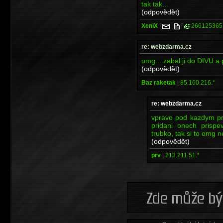
tak tak...
(odpovědět)
XeniX
|
|
|
266125365
re: webzdarma.cz
omg....zabal ji do DIVU a 
(odpovědět)
Baz raketak
|
85.160.216.*
re: webzdarma.cz
vpravo pod kazdym pri
pridani onech prispe
trubko, tak si to omg n
(odpovědět)
prv
|
213.211.51.*