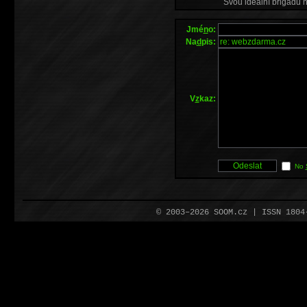
Svou ideální brigádu 
Jmé
n
o:
Na
d
pis:
V
z
kaz:
No
© 2003–2026 SOOM.cz | ISSN 180