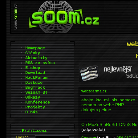
we
Homepage
Články
Aktuality
RSS ze světa
E-shop
Download
HackForum
Diskuze
BugTrack
webzdarma.cz
Seznam BT
Odkazy
ahojte kto mi pls pomoze 
Konference
nemam na webe PHP
Projekty
dakujem pekne
O nás
----------
Co MoZeS uRoBiT DNeS NeR
(odpovědět)
.
Přihlášení
L
o
gin:
Gangsta
|
|
|
356-967-32