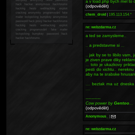
a v load.php bych mel to 
hack
hacker anonymous hackforums
(odpovědět)
hacking
heslo webhacking exploit
cracking anonymity programování fake
chem_droid
|
195.113.154.*
mailer lockpicking bumpkey anonymous
password hack proxy hacker hackforums
hacking heslo webhacking exploit
re: webzdarma.cz
cracking programování fake mailer
lockpicking bumpkey password hack
a ted se zamysleme..
hacker
hackforums
.. a predstavme si ...
.. jak by se to libilo vam
je ziven prave diky rekla
... toto je ukazkovy prik
pesti do xichtu.. nerekn
aby na te srabske hnusarn
.... beztak ma uz dneska
....
----------
Cow power by
Gentoo
...
(odpovědět)
Anonymous_
|
re: webzdarma.cz