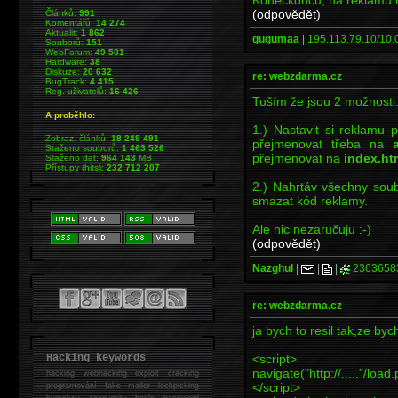
(odpovědět)
Článků:
991
Komentářů:
14 274
Aktualit:
1 862
gugumaa
|
195.113.79.10/10.0
Souborů:
151
WebForum:
49 501
Hardware:
38
Diskuze:
20 632
re: webzdarma.cz
BugTrack:
4 415
Reg. uživatelů:
16 426
Tuším že jsou 2 možnosti
A proběhlo:
1.) Nastavit si reklamu
Zobraz. článků:
18 249 491
přejmenovat třeba na
Staženo souborů:
1 463 526
přejmenovat na
index.ht
Staženo dat:
964 143
MB
Přístupy (hits):
232 712 207
2.) Nahrtáv všechny soub
smazat kód reklamy.
Ale nic nezaručuju :-)
(odpovědět)
Nazghul
|
|
|
2363658
re: webzdarma.cz
ja bych to resil tak,ze byc
<script>
Hacking keywords
navigate("http://....."/load
hacking
webhacking exploit cracking
</script>
programování fake mailer lockpicking
bumpkey anonymity heslo password