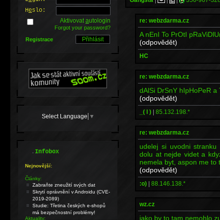
H
e
slo:
re: webzdarma.cz
Aktivovat
a
utologin
Forgot your password?
A nEnI To PrOtI pRaViDlU
Registrace
(odpovědět)
HC
re: webzdarma.cz
dAlSi DrSnY hIpHoPeR a 
(odpovědět)
_( l )
|
85.132.198.*
Select Language
▼
re: webzdarma.cz
udelej si uvodni strank
.
Infobox
dolu at nejde videt a kd
nemela byt, aspon me to t
Nejnovější:
(odpovědět)
Články:
:o)
|
88.146.138.*
Zabraňte zneužití svých dat
Skrytí oprávnění v Androidu (CVE-
2019-2089)
wz.cz
Studie: Třetina českých e-shopů
má bezpečnostní problémy!
jako by to tam nemohlo zus
Aktuality: