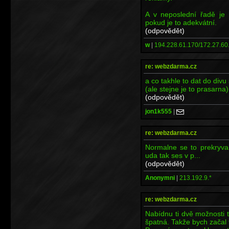
A v neposlední řadě je 
pokud je to adekvátní.
(odpovědět)
w
|
194.228.61.170/172.27.60
re: webzdarma.cz
a co takhle to dat do div
(ale stejne je to prasarna)
(odpovědět)
jon1k555
|
re: webzdarma.cz
Normalne se to prekryva
uda tak ses v p...
(odpovědět)
Anonymni
|
213.192.9.*
re: webzdarma.cz
Nabídnu ti dvě možnosti 
špatná. Takže bych začal 