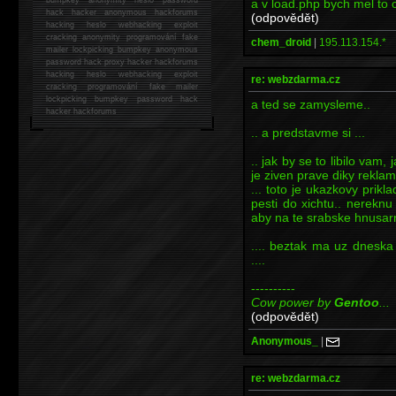
a v load.php bych mel to 
hack
hacker anonymous hackforums
(odpovědět)
hacking
heslo webhacking exploit
cracking anonymity programování fake
chem_droid
|
195.113.154.*
mailer lockpicking bumpkey anonymous
password hack proxy hacker hackforums
hacking heslo webhacking exploit
re: webzdarma.cz
cracking programování fake mailer
lockpicking bumpkey password hack
a ted se zamysleme..
hacker
hackforums
.. a predstavme si ...
.. jak by se to libilo vam
je ziven prave diky rekla
... toto je ukazkovy prik
pesti do xichtu.. nerekn
aby na te srabske hnusarn
.... beztak ma uz dneska
....
----------
Cow power by
Gentoo
...
(odpovědět)
Anonymous_
|
re: webzdarma.cz