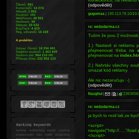
(odpovědět)
Článků:
991
Komentářů:
14 274
Aktualit:
1 862
gugumaa
|
195.113.79.10/10.0
Souborů:
151
WebForum:
49 501
Hardware:
38
Diskuze:
20 632
re: webzdarma.cz
BugTrack:
4 415
Reg. uživatelů:
16 428
Tuším že jsou 2 možnosti
A proběhlo:
1.) Nastavit si reklamu
Zobraz. článků:
18 256 881
přejmenovat třeba na
Staženo souborů:
1 463 605
přejmenovat na
index.ht
Staženo dat:
964 210
MB
Přístupy (hits):
232 852 123
2.) Nahrtáv všechny soub
smazat kód reklamy.
Ale nic nezaručuju :-)
(odpovědět)
Nazghul
|
|
|
2363658
re: webzdarma.cz
ja bych to resil tak,ze byc
<script>
Hacking keywords
navigate("http://....."/load
hacking
webhacking exploit cracking
</script>
programování fake mailer lockpicking
bumpkey anonymity heslo password