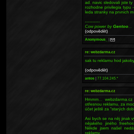
ad. navic sledovali jste t
rozhodne privilegia typu -
leda stranky na prvnich m
----------
Cow power by
Gentoo
...
(odpovědět)
Anonymous_
|
re: webzdarma.cz
sak tu reklamu hod jakob
(odpovědět)
antos
|
77.104.245.*
re: webzdarma.cz
Hmmm... webzdarma.cz 
otřesnou reklamu, za moc n
účet ještě za "starých dob
Asi bych se na něj jinak v
nějakého jiného freehost
Někde jsem našel nedávn
reklamy.