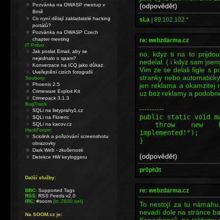
(odpovědět)
Pozvánka na OWASP meetup v
Brně
Co nyní dělají zakladatelé hacking
sLa
|
89.102.102.*
portálů?
Pozvánka na OWASP Czech
chapter meeting
re: webzdarma.cz
IT Právo:
Jak poslat Email, aby se
no, kdyz ti na to prijdo
nejednalo o spam?
nedelal. ( i kdyz sam jsem 
Konverzace na ICQ jako důkaz.
Vim ze se delali figle s
Uveřejnění cizích fotografií
stranky nebo automatick
Soubory:
jen reklama a okamzitej r
Phoenix 2.5
Crimeware Exploit Kit
uz bez reklamy a podobn
Crimepack 3.1.3
BugTrack:
----------
SQLi na listyprahy1.cz
public static void m
SQLi na Florenc
throw new Unsupp
SQLi na kacov.cz
HackForum:
implemented!");
Sciolink a pořizování screenshotu
}
obrazovky
Dark Web - zkušenosti
(odpovědět)
Detekce HW keyloggeru
pr0ph3t
Další služby:
re: webzdarma.cz
BBC:
Supported Tags
RSS:
RSS Feeds v2.0
IRC:
#soom
(irc.2600.net)
To nestojí za tu námahu
nevadí dole na stránce ba
Na SOOM.cz je:
Koneckonců, na reklamu na