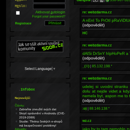
H
e
slo:
re: webzdarma.cz
Aktivovat
a
utologin
Forgot your password?
A nEnI To PrOtI pRaViDlU
Registrace
(odpovědět)
HC
re: webzdarma.cz
dAlSi DrSnY hIpHoPeR a 
(odpovědět)
_( l )
|
85.132.198.*
Select Language
▼
re: webzdarma.cz
udelej si uvodni strank
.
Infobox
dolu at nejde videt a kd
nemela byt, aspon me to t
Nejnovější:
(odpovědět)
Články:
:o)
|
88.146.138.*
Zabraňte zneužití svých dat
Skrytí oprávnění v Androidu (CVE-
2019-2089)
wz.cz
Studie: Třetina českých e-shopů
má bezpečnostní problémy!
jako by to tam nemohlo zus
Aktuality: