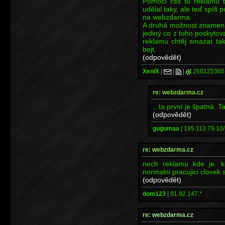
Pomocí css tu reklamu t
udělal taky, ale teď spíš
na webzdarma.
A druhá možnost znamená 
jediný co z toho poskytova
reklamu chtěj smazat ta
bejt.
(odpovědět)
XeniX
|
|
|
266125365
re: webzdarma.cz
...ta první je špatná. T
(odpovědět)
gugumaa
|
195.113.79.10/
re: webzdarma.cz
nech reklamu kde je. kd
normalni pracujici clovek 
(odpovědět)
dom123
|
81.92.147.*
re: webzdarma.cz