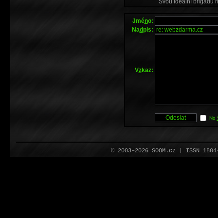
Svou ideální brigádu 
Jmé
n
o:
Na
d
pis:
V
z
kaz:
No
© 2003–2026 SOOM.cz | ISSN 180