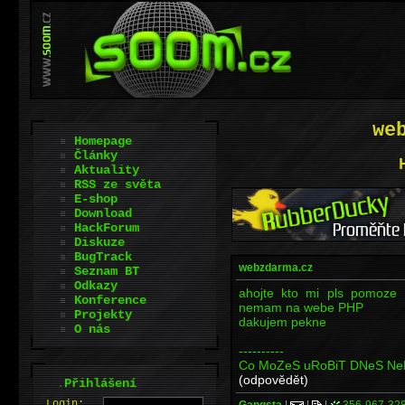
we
Homepage
Články
Aktuality
RSS ze světa
E-shop
Download
HackForum
Diskuze
BugTrack
webzdarma.cz
Seznam BT
Odkazy
ahojte kto mi pls pomoze 
Konference
nemam na webe PHP
Projekty
dakujem pekne
O nás
----------
Co MoZeS uRoBiT DNeS NeR
(odpovědět)
.
Přihlášení
L
o
gin:
Gangsta
|
|
|
356-967-32