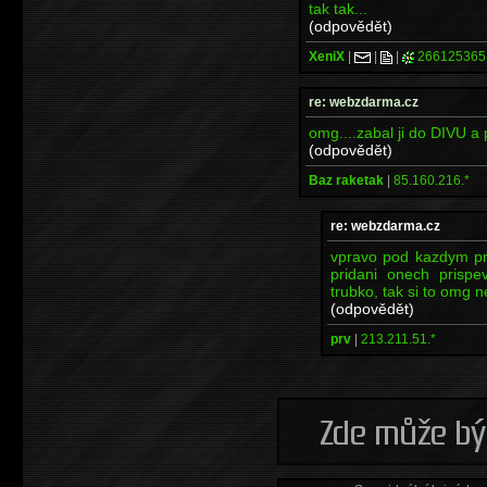
tak tak...
(odpovědět)
XeniX
|
|
|
266125365
re: webzdarma.cz
omg....zabal ji do DIVU a 
(odpovědět)
Baz raketak
|
85.160.216.*
re: webzdarma.cz
vpravo pod kazdym pri
pridani onech prispe
trubko, tak si to omg n
(odpovědět)
prv
|
213.211.51.*