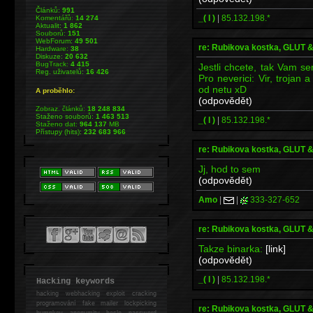
Článků:
991
_( l )
|
85.132.198.*
Komentářů:
14 274
Aktualit:
1 862
Souborů:
151
WebForum:
49 501
re: Rubikova kostka, GLUT
Hardware:
38
Diskuze:
20 632
BugTrack:
4 415
Jestli chcete, tak Vam s
Reg. uživatelů:
16 426
Pro neverici: Vir, trojan 
od netu xD
A proběhlo:
(odpovědět)
Zobraz. článků:
18 248 834
Staženo souborů:
1 463 513
_( l )
|
85.132.198.*
Staženo dat:
964 137
MB
Přístupy (hits):
232 683 966
re: Rubikova kostka, GLUT
Jj, hod to sem
(odpovědět)
Amo
|
|
333-327-652
re: Rubikova kostka, GLUT
Takze binarka:
[link]
(odpovědět)
_( l )
|
85.132.198.*
Hacking keywords
hacking
webhacking exploit cracking
programování fake mailer lockpicking
re: Rubikova kostka, GLUT
bumpkey anonymity heslo password