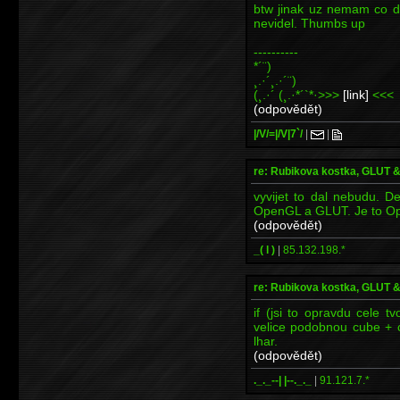
btw jinak uz nemam co do
nevidel. Thumbs up
----------
*´¨)
¸.·´¸.·´¨)
(¸.·´ (¸.·*´`*·>>>
[link]
<<<
(odpovědět)
|/V/=|/V|7`/
|
|
re: Rubikova kostka, GLUT
vyvijet to dal nebudu. D
OpenGL a GLUT. Je to Open
(odpovědět)
_( l )
|
85.132.198.*
re: Rubikova kostka, GLUT
if (jsi to opravdu cele t
velice podobnou cube + c
lhar.
(odpovědět)
._._--| |--._._
|
91.121.7.*