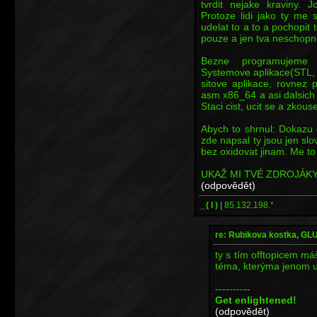
tvrdit nejake kraviny. J
Protoze lidi jako ty me 
udelat to a to a pochopit 
pouze a jen tva neschopn
Bezne programujeme 
Systemove aplikace(STL,
sitove aplikace, rovnez
asm x86_64 a asi dalsich
Staci cist, ucit se a zkous
Abych to shrnul: Dokazu 
zde napsal ty jsou jen slovn
bez oxidovat jinam. Me to 
UKAŽ MI TVÉ ZDROJÁKY.
(odpovědět)
_( l )
|
85.132.198.*
re: Rubikova kostka, G
ty s tím offtopicem má
téma, kterýma jenom ur
----------
Get enlightened!
(odpovědět)