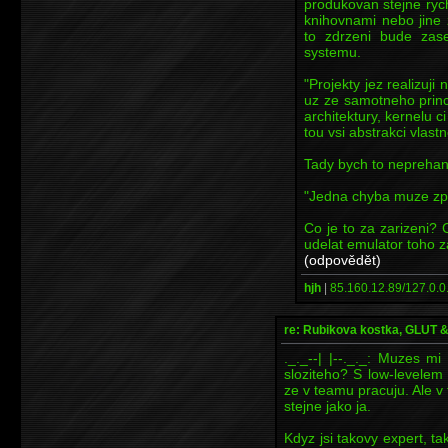
produkovan stejne ryc
knihovnami nebo jine 
to zdrzeni bude zase
systemu.
"Projekty jez realizu
uz ze samotneho princi
architektury, kernelu c
tou vsi abstrakci vlastn
Tady bych to neprehanel.
"Jedna chyba muze zpu
Co je to za zarizeni?
udelat emulator toho z
(odpovědět)
hjh
|
85.160.12.89/127.0.0
re: Rubikova kostka, GLUT
._._--| |--._._: Muzes mi
sloziteho? S low-levelem
ze v teamu pracuju. Ale v
stejne jako ja.
Kdyz jsi takovy expert, t