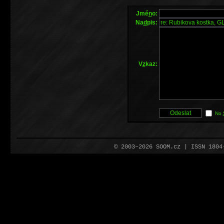
Jmé
n
o:
Na
d
pis:
V
z
kaz:
No
© 2003–2026 SOOM.cz | ISSN 180