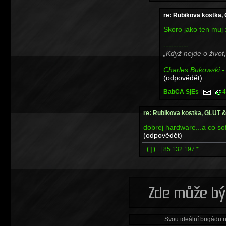
re: Rubikova kostka
Skoro jako ten muj :
----------
Když nejde o život,
Charles Bukowski - 
(odpovědět)
BabCA SjEs
|
|
4
re: Rubikova kostka, GLUT
dobrej hardware...a co 
(odpovědět)
_( | )_
|
85.132.197.*
Svou ideální brigádu 