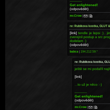
----------
Get enlightened!
(odpovědět)
mr.Crow
|
|
re: Rubikova kostka, GLUT
[link]
tendle je lepsi :).. 
zverejnil postup a src pr
dodelam :)
(odpovědět)
babca
|
194.212.59.*
re: Rubikova kostka, G
ještě se mi podařil nají
[link]
...to už je něco :-)
----------
Get enlightened!
(odpovědět)
mr.Crow
|
|