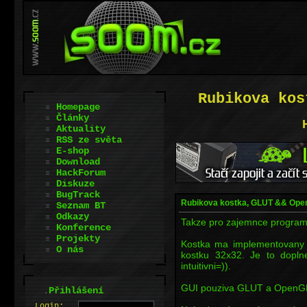
Rubikova kos
Homepage
Články
Aktuality
RSS ze světa
E-shop
Download
HackForum
Diskuze
BugTrack
Rubikova kostka, GLUT && Op
Seznam BT
Odkazy
Takze pro zajemnce programo
Konference
Projekty
Kostka ma implementovany al
O nás
kostku 32x32. Je to dopl
intuitivni=)).
GUI pouziva GLUT a OpenG
.
Přihlášení
L
o
gin: