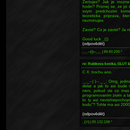
Zertujes? Jak je mozne
hodin? Priznej se, ze jsi
svym predchozim komen
teoreticka priprava, kt
nezminujes.
Zavist? Co je zavist? Ja 
Good luck _(|)
(odpovědět)
._._--| |--._._
|
88.80.200.*
re: Rubikova kostka, GLUT
C X: trochu ano.
._._--| |--._._: Omg, jedi
delat a jak to asi bude
neni, pokud vis co mas 
programovanim zivim a tat
to ty asi nevis/nepocho
kodu"? Tohle ma asi 2000 
(odpovědět)
_( l )
|
85.132.198.*