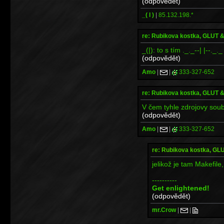
(odpovědět)
_( l )
|
85.132.198.*
re: Rubikova kostka, GLUT
_(|): to s tím ._._--| |--._
(odpovědět)
Amo
|
|
333-327-652
re: Rubikova kostka, GLUT
V čem tyhle zdrojovy sou
(odpovědět)
Amo
|
|
333-327-652
re: Rubikova kostka, G
jelikož je tam Makefile
----------
Get enlightened!
(odpovědět)
mr.Crow
|
|