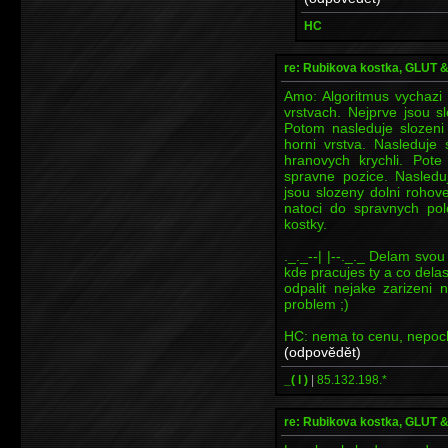
HC
re: Rubikova kostka, GLUT
Amo: Algoritmus vychazi
vrstvach. Nejprve jsou s
Potom nasleduje slozeni 
horni vrstva. Nasleduje 
hranovych krychli. Pote
spravne pozice. Nasledu
jsou slozeny dolni rohov
natoci do spravnych pol
kostky.
._._--| |--._._ Delam svou
kde pracujes ty a co dela
odpalit nejake zarizeni
problem ;)
HC: nema to cenu, nepoch
(odpovědět)
_( l )
|
85.132.198.*
re: Rubikova kostka, GLUT