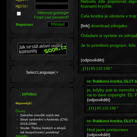
Nebudu zde popisovat algo
hranami krychle.
H
e
slo:
Aktivovat
a
utologin
Cela kostka je ulozena v tro
Forgot your password?
Registrace
[link]
download zdrojaku.
Ovladani si vyctete ze zdroja
Je to primitivni program, kdo
(odpovědět)
_( l )
|
85.132.198.*
Select Language
▼
re: Rubikova kostka, GLUT
jo, kdyby jste to nemohli 
.
na to dam copyright :D). P
Infobox
(odpovědět)
Nejnovější:
_( l )
|
85.132.198.*
Články:
Zabraňte zneužití svých dat
Skrytí oprávnění v Androidu (CVE-
re: Rubikova kostka, GLUT
2019-2089)
Studie: Třetina českých e-shopů
Hod jsem printscreen
má bezpečnostní problémy!
(odpovědět)
Aktuality: