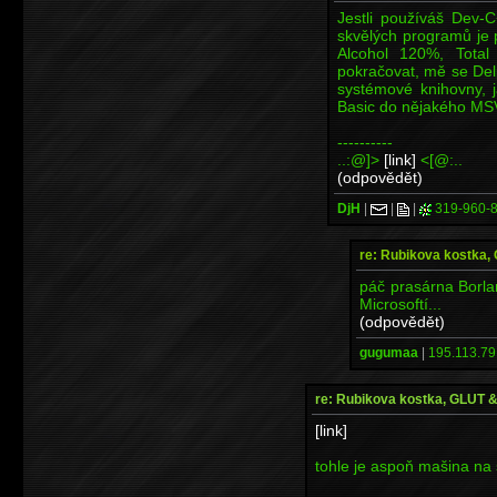
Jestli používáš Dev-
skvělých programů je 
Alcohol 120%, Tota
pokračovat, mě se Delp
systémové knihovny, ja
Basic do nějakého MS
----------
..:@]>
[link]
<[@:..
(odpovědět)
DjH
|
|
|
319-960-
re: Rubikova kostka
páč prasárna Borla
Microsoftí...
(odpovědět)
gugumaa
|
195.113.79
re: Rubikova kostka, GLUT
[link]
tohle je aspoň mašina na s