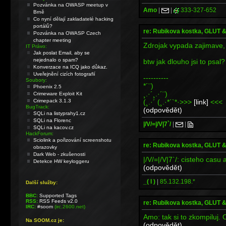
Pozvánka na OWASP meetup v
Amo
|
|
333-327-652
Brně
Co nyní dělají zakladatelé hacking
portálů?
re: Rubikova kostka, GLUT
Pozvánka na OWASP Czech
chapter meeting
Zdrojak vypada zajimave,
IT Právo:
Jak poslat Email, aby se
nejednalo o spam?
btw jak dlouho jsi to psal?
Konverzace na ICQ jako důkaz.
Uveřejnění cizích fotografií
----------
Soubory:
*´¨)
Phoenix 2.5
¸.·´¸.·´¨)
Crimeware Exploit Kit
(¸.·´ (¸.·*´`*·>>>
[link]
<<<
Crimepack 3.1.3
BugTrack:
(odpovědět)
SQLi na listyprahy1.cz
SQLi na Florenc
|/V/=|/V|7`/
|
|
SQLi na kacov.cz
HackForum:
Sciolink a pořizování screenshotu
re: Rubikova kostka, GLUT
obrazovky
Dark Web - zkušenosti
|/V/=|/V|7`/: cisteho casu 
Detekce HW keyloggeru
(odpovědět)
_( l )
|
85.132.198.*
Další služby:
BBC:
Supported Tags
RSS:
RSS Feeds v2.0
re: Rubikova kostka, GLUT
IRC:
#soom
(irc.2600.net)
Amo: tak si to zkompiluj.
Na SOOM.cz je:
(odpovědět)