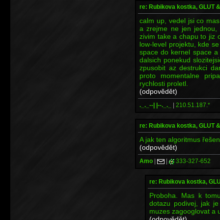
re: Rubikova kostka, GLUT
calm up, vedel jsi co mas
a zrejme ne jen jednou,
zivim take a chapu to jiz
low-level projektu, kde s
space do kernel space a
dalsich ponekud slozitej
zpusobit az destrukci d
proto momentalne prip
rychlosti proletl.
(odpovědět)
._._--| |--._._
|
210.51.187.*
re: Rubikova kostka, GLUT
A jak ten algoritmus řeše
(odpovědět)
Amo
|
|
333-327-652
re: Rubikova kostka, G
Proboha. Mas k tomu 
dotazu podivej, jak j
muzes zagooglovat a ur
(odpovědět)