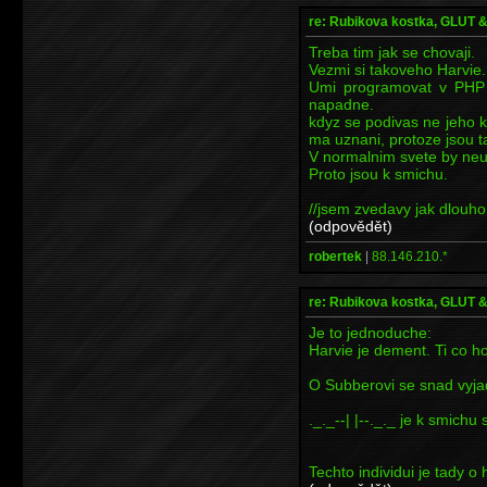
re: Rubikova kostka, GLUT
Treba tim jak se chovaji.
Vezmi si takoveho Harvie.
Umi programovat v PHP 
napadne.
kdyz se podivas ne jeho k
ma uznani, protoze jsou t
V normalnim svete by neu
Proto jsou k smichu.
//jsem zvedavy jak dlouh
(odpovědět)
robertek
|
88.146.210.*
re: Rubikova kostka, GLUT
Je to jednoduche:
Harvie je dement. Ti co ho 
O Subberovi se snad vyj
._._--| |--._._ je k smic
Techto individui je tady o 