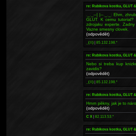
re: Rubikova kostka, GLUT
._._--| |--._._: Ehm, zh
GLUT. K cemu tutorial? 
zdrojaku experte. Zadny
Vazne smesny clovek.
(odpovědět)
_( l )
|
85.132.198.*
re: Rubikova kostka, GLUT
Nebo si treba kup kniz
zavidis?
(odpovědět)
_( l )
|
85.132.198.*
re: Rubikova kostka, GLUT
Hmm pěkny, jak je to nár
(odpovědět)
C X
|
82.113.53.*
re: Rubikova kostka, GLUT