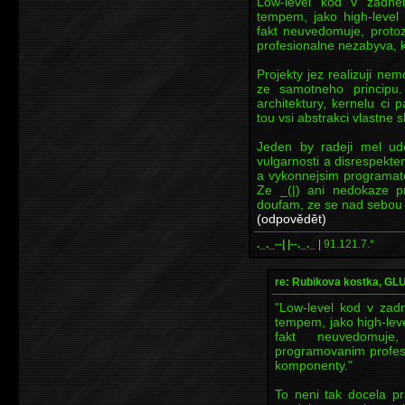
Low-level kod v zadne
tempem, jako high-level 
fakt neuvedomuje, prot
profesionalne nezabyva, k
Projekty jez realizuji n
ze samotneho principu. 
architektury, kernelu ci
tou vsi abstrakci vlastne sk
Jeden by radeji mel ud
vulgarnosti a disrespekt
a vykonnejsim programato
Ze _(|) ani nedokaze 
doufam, ze se nad sebou 
(odpovědět)
._._--| |--._._
|
91.121.7.*
re: Rubikova kostka, G
"Low-level kod v za
tempem, jako high-leve
fakt neuvedomuje
programovanim profesi
komponenty."
To neni tak docela p