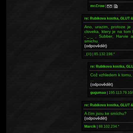
mr.Crow
|
|
re: Rubikova kostka, GLUT
Ano, urazim, protoze je
cloveka, ktery je na tom l
-._._ , Subber, Harvie a
smichu.
(odpovědět)
_( l )
|
85.132.198.*
re: Rubikova kostka, G
Což vzhledem k tomu, ž
...
(odpovědět)
gugumaa
|
195.113.79.10/
re: Rubikova kostka, GLUT
A čím jsou ke smíchu?
(odpovědět)
Marcik
|
88.102.234.*