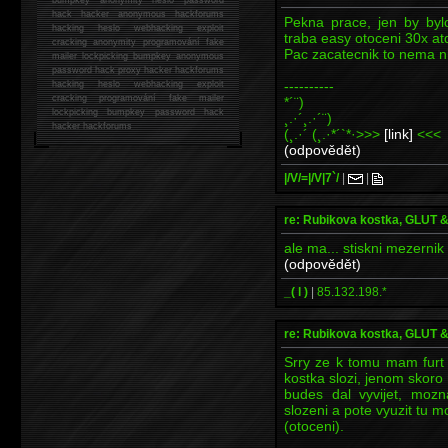
hack
hacker anonymous hackforums
Pekna prace, jen by bylo
hacking
heslo webhacking exploit
traba easy otoceni 30x at
cracking anonymity programování fake
Pac zacatecnik to nema ni
mailer lockpicking bumpkey anonymous
password hack proxy hacker hackforums
----------
hacking heslo webhacking exploit
cracking programování fake mailer
*´¨)
lockpicking bumpkey password hack
¸.·´¸.·´¨)
hacker
hackforums
(¸.·´ (¸.·*´`*·>>>
[link]
<<<
(odpovědět)
|/V/=|/V|7`/
|
|
re: Rubikova kostka, GLUT
ale ma... stiskni mezernik ;
(odpovědět)
_( l )
|
85.132.198.*
re: Rubikova kostka, GLUT
Srry ze k tomu mam furt 
kostka slozi, jenom skoro
budes dal vyvijet, mozn
slozeni a pote vyuzit tu 
(otoceni).