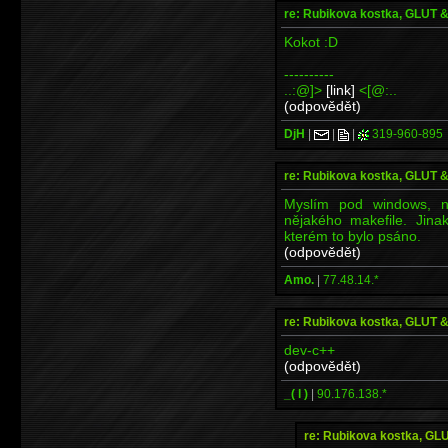
re: Rubikova kostka, GLUT
Kokot :D
----------
..:@]>
[link]
<[@:..
(odpovědět)
DjH
|
|
|
319-960-895
re: Rubikova kostka, GLUT
Myslím pod windows, 
nějakého makefile. Jina
kterém to bylo psáno.
(odpovědět)
Amo.
|
77.48.14.*
re: Rubikova kostka, GLUT
dev-c++
(odpovědět)
_( l )
|
90.176.138.*
re: Rubikova kostka, G