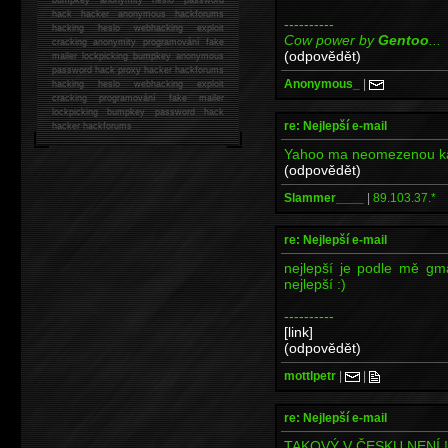
hack
hacker anonymous hackforums
----------
hacking
heslo webhacking exploit
Cow power by
Gentoo
...
cracking anonymity programování fake
(odpovědět)
mailer lockpicking bumpkey anonymous
password hack proxy hacker hackforums
Anonymous_
|
hacking heslo webhacking exploit
cracking programování fake mailer
lockpicking bumpkey password hack
re: Nejlepší e-mail
hacker
hackforums
Yahoo ma neomezenou kap
(odpovědět)
Slammer____
|
89.103.37.*
re: Nejlepší e-mail
nejlepší je podle mě gma
nejlepší :)
----------
[link]
(odpovědět)
mottlpetr
|
|
re: Nejlepší e-mail
TAKOVÝ V ČESKU NENÍ !