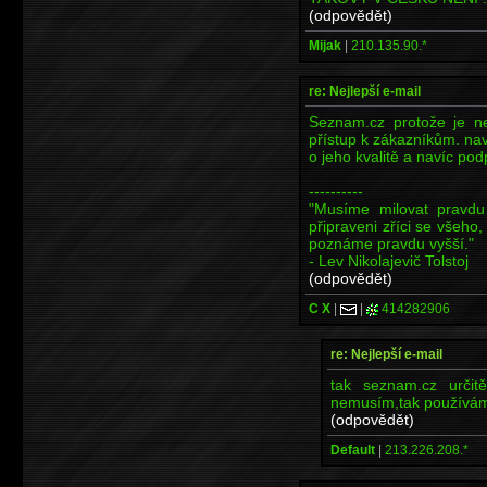
(odpovědět)
Mijak
|
210.135.90.*
re: Nejlepší e-mail
Seznam.cz protože je nej
přístup k zákazníkům. na
o jeho kvalitě a navíc podp
----------
"Musíme milovat pravd
připraveni zříci se všeho
poznáme pravdu vyšší."
- Lev Nikolajevič Tolstoj
(odpovědět)
C X
|
|
414282906
re: Nejlepší e-mail
tak seznam.cz určit
nemusím,tak používá
(odpovědět)
Default
|
213.226.208.*