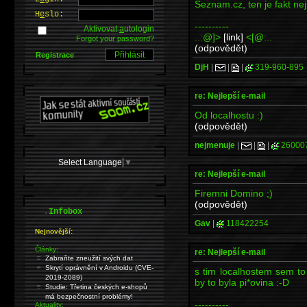
Seznam.cz, ten je fakt nej 
H
e
slo:
----------
Aktivovat
a
utologin
..:@]>
[link]
<[@:..
Forgot your password?
(odpovědět)
Registrace
DjH
|
|
|
319-960-895
re: Nejlepší e-mail
Od localhostu :)
(odpovědět)
nejmenuje
|
|
|
26000
Select Language
▼
re: Nejlepší e-mail
Firemni Domino ;)
(odpovědět)
.
Infobox
Gav
|
118422254
Nejnovější:
Články:
re: Nejlepší e-mail
Zabraňte zneužití svých dat
Skrytí oprávnění v Androidu (CVE-
s tim localhostem sem to
2019-2089)
by to byla pi*ovina :-D
Studie: Třetina českých e-shopů
má bezpečnostní problémy!
----------
Aktuality: