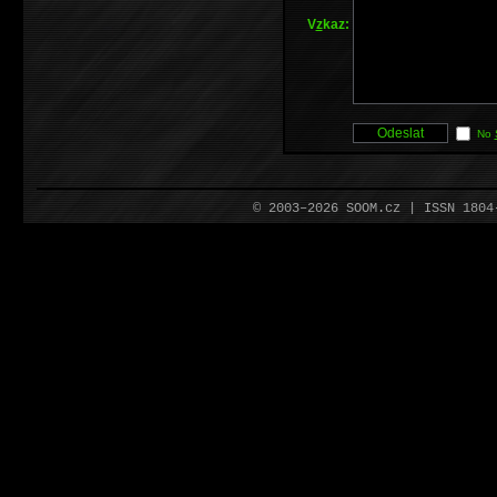
V
z
kaz:
No
© 2003–2026 SOOM.cz | ISSN 180