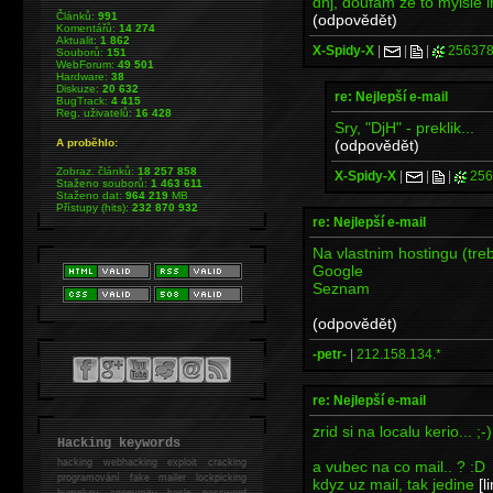
dhj, doufam ze to mylsle ir
Článků:
991
(odpovědět)
Komentářů:
14 274
Aktualit:
1 862
X-Spidy-X
|
|
|
256378
Souborů:
151
WebForum:
49 501
Hardware:
38
Diskuze:
20 632
re: Nejlepší e-mail
BugTrack:
4 415
Reg. uživatelů:
16 428
Sry, "DjH" - preklik...
(odpovědět)
A proběhlo:
Zobraz. článků:
18 257 858
X-Spidy-X
|
|
|
256
Staženo souborů:
1 463 611
Staženo dat:
964 219
MB
Přístupy (hits):
232 870 932
re: Nejlepší e-mail
Na vlastnim hostingu (tr
Google
Seznam
(odpovědět)
-petr-
|
212.158.134.*
re: Nejlepší e-mail
zrid si na localu kerio... ;-)
Hacking keywords
hacking
webhacking exploit cracking
a vubec na co mail.. ? :D
programování fake mailer lockpicking
kdyz uz mail, tak jedine
[l
bumpkey anonymity heslo password