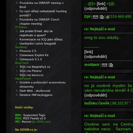
..:@]>
[link]
<[@:..
Pozvánka na OWASP meetup v
Brně
(odpovědět)
Co nyní dělají zakladatelé hacking
portálů?
DjH
|
|
|
319-960-895
Pozvánka na OWASP Czech
chapter meeting
IT Právo:
re: Nejlepší e-mail
Jak poslat Email, aby se
nejednalo o spam?
omg to sou otázky..
Konverzace na ICQ jako důkaz.
Uveřejnění cizích fotografií
----------
Soubory:
[link]
Phoenix 2.5
Crimeware Exploit Kit
(odpovědět)
Crimepack 3.1.3
BugTrack:
mottlpetr
|
|
SQLi na listyprahy1.cz
SQLi na Florenc
SQLi na kacov.cz
re: Nejlepší e-mail
HackForum:
Sciolink a pořizování screenshotu
no já osobně myslim že 
obrazovky
vám nenabídne téměř 4 Gb
Dark Web - zkušenosti
(odpovědět)
Detekce HW keyloggeru
božínku člověk
|
88.102.97.*
Další služby:
BBC:
Supported Tags
re: Nejlepší e-mail
RSS:
RSS Feeds v2.0
IRC:
#soom
(irc.2600.net)
Osobne sem na Centru.
nabidne neco... Seznam j
Na SOOM.cz je: