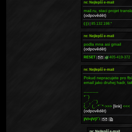
re: Nejlepší e-mail
mail.ru, staci projet trans
(odpovědět)
( | )
|
85.132.198.*
re: Nejlepší e-mail
podla mna asi gmail
(odpovědět)
RESET
|
|
405-419-372
re: Nejlepší e-mail
Pokud nepracujete pro fbi
email jako druhej hadr, t
----------
*´¨)
¸.·´¸.·´¨)
(¸.·´ (¸.·*´`*·>>>
[link]
<<<
(odpovědět)
|/V/=|/V|7`/
|
|
re: Nejlepší e-mail