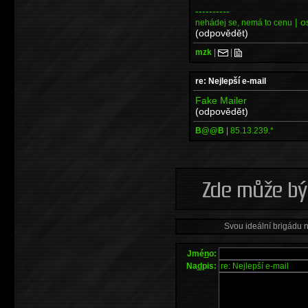
----------
| o
nehádej se, nemá to cenu
(odpovědět)
mzk
|
|
re: Nejlepší e-mail
Fake Mailer
(odpovědět)
B@@B
|
85.13.239.*
Svou ideální brigádu 
Jmé
n
o:
Na
d
pis: