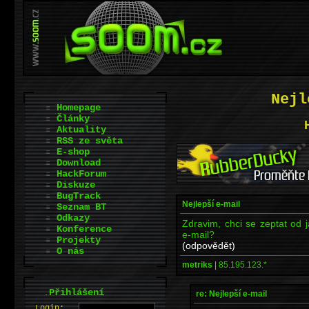
Nejl
Homepage
Články
Aktuality
RSS ze světa
E-shop
Download
HackForum
Diskuze
BugTrack
Nejlepší e-mail
Seznam BT
Odkazy
Zdravim, chci se zeptat od j
Konference
e-mail?
Projekty
(odpovědět)
O nás
metriks
|
85.195.123.*
.
Přihlášení
re: Nejlepší e-mail
L
o
gin: