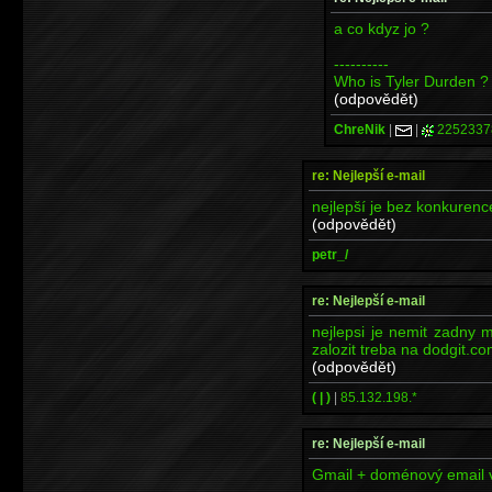
a co kdyz jo ?
----------
Who is Tyler Durden ?
(odpovědět)
ChreNik
|
|
2252337
re: Nejlepší e-mail
nejlepší je bez konkurenc
(odpovědět)
petr_/
re: Nejlepší e-mail
nejlepsi je nemit zadny m
zalozit treba na dodgit.co
(odpovědět)
( | )
|
85.132.198.*
re: Nejlepší e-mail
Gmail + doménový email v