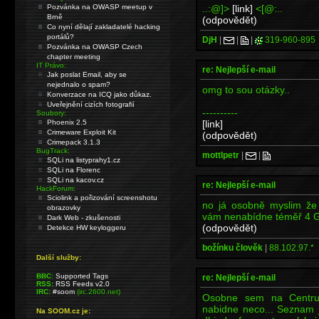
..:@]>
[link]
<[@:..
Pozvánka na OWASP meetup v
Brně
(odpovědět)
Co nyní dělají zakladatelé hacking
portálů?
DjH
|
|
|
319-960-895
Pozvánka na OWASP Czech
chapter meeting
IT Právo:
re: Nejlepší e-mail
Jak poslat Email, aby se
nejednalo o spam?
omg to sou otázky..
Konverzace na ICQ jako důkaz.
Uveřejnění cizích fotografií
----------
Soubory:
[link]
Phoenix 2.5
Crimeware Exploit Kit
(odpovědět)
Crimepack 3.1.3
BugTrack:
mottlpetr
|
|
SQLi na listyprahy1.cz
SQLi na Florenc
SQLi na kacov.cz
re: Nejlepší e-mail
HackForum:
Sciolink a pořizování screenshotu
no já osobně myslim že 
obrazovky
vám nenabídne téměř 4 Gb
Dark Web - zkušenosti
(odpovědět)
Detekce HW keyloggeru
božínku člověk
|
88.102.97.*
Další služby:
BBC:
Supported Tags
re: Nejlepší e-mail
RSS:
RSS Feeds v2.0
IRC:
#soom
(irc.2600.net)
Osobne sem na Centru.
nabidne neco... Seznam j
Na SOOM.cz je: