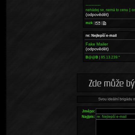
----------
| o
nehádej se, nemá to cenu
(odpovědět)
mzk
|
|
re: Nejlepší e-mail
Fake Mailer
(odpovědět)
B@@B
|
85.13.239.*
Svou ideální brigádu 
Jmé
n
o:
Na
d
pis: