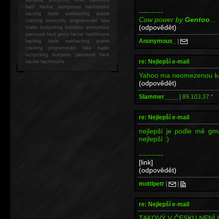
hack
hacker anonymous hackforums
----------
hacking
heslo webhacking exploit
Cow power by
Gentoo
...
cracking anonymity programování fake
(odpovědět)
mailer lockpicking bumpkey anonymous
password hack proxy hacker hackforums
Anonymous_
|
hacking heslo webhacking exploit
cracking programování fake mailer
lockpicking bumpkey password hack
re: Nejlepší e-mail
hacker
hackforums
Yahoo ma neomezenou kap
(odpovědět)
Slammer____
|
89.103.37.*
re: Nejlepší e-mail
nejlepší je podle mě gma
nejlepší :)
----------
[link]
(odpovědět)
mottlpetr
|
|
re: Nejlepší e-mail
TAKOVÝ V ČESKU NENÍ !