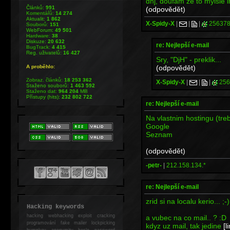
dhj, doufam ze to mylsle ir
Článků:
991
(odpovědět)
Komentářů:
14 274
Aktualit:
1 862
X-Spidy-X
|
|
|
256378
Souborů:
151
WebForum:
49 501
Hardware:
38
Diskuze:
20 632
re: Nejlepší e-mail
BugTrack:
4 415
Reg. uživatelů:
16 427
Sry, "DjH" - preklik...
(odpovědět)
A proběhlo:
Zobraz. článků:
18 253 362
X-Spidy-X
|
|
|
256
Staženo souborů:
1 463 592
Staženo dat:
964 204
MB
Přístupy (hits):
232 802 722
re: Nejlepší e-mail
Na vlastnim hostingu (tr
Google
Seznam
(odpovědět)
-petr-
|
212.158.134.*
re: Nejlepší e-mail
zrid si na localu kerio... ;-)
Hacking keywords
hacking
webhacking exploit cracking
a vubec na co mail.. ? :D
programování fake mailer lockpicking
kdyz uz mail, tak jedine
[l
bumpkey anonymity heslo password