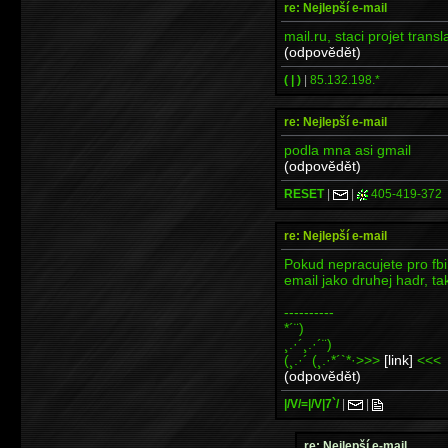
re: Nejlepší e-mail
mail.ru, staci projet trans
(odpovědět)
( | )
|
85.132.198.*
re: Nejlepší e-mail
podla mna asi gmail
(odpovědět)
RESET
|
|
405-419-372
re: Nejlepší e-mail
Pokud nepracujete pro fbi
email jako druhej hadr, t
----------
*´¨)
¸.·´¸.·´¨)
(¸.·´ (¸.·*´`*·>>>
[link]
<<<
(odpovědět)
|/V/=|/V|7`/
|
|
re: Nejlepší e-mail