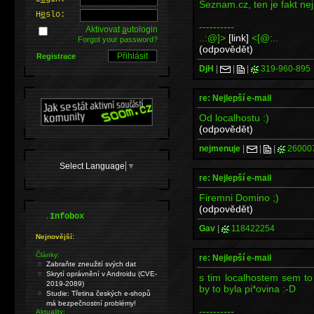
Seznam.cz, ten je fakt nej 
H
e
slo:
----------
Aktivovat
a
utologin
..:@]>
[link]
<[@:..
Forgot your password?
(odpovědět)
Registrace
DjH
|
|
|
319-960-895
re: Nejlepší e-mail
Od localhostu :)
(odpovědět)
nejmenuje
|
|
|
26000
Select Language
▼
re: Nejlepší e-mail
Firemni Domino ;)
(odpovědět)
.
Infobox
Gav
|
118422254
Nejnovější:
Články:
re: Nejlepší e-mail
Zabraňte zneužití svých dat
Skrytí oprávnění v Androidu (CVE-
s tim localhostem sem to
2019-2089)
by to byla pi*ovina :-D
Studie: Třetina českých e-shopů
má bezpečnostní problémy!
----------
Aktuality: