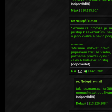
(odpovědět)
Mijak
|
210.135.90.*
re: Nejlepší e-mail
Seznam.cz protože je nej
přístup k zákazníkům. na
o jeho kvalitě a navíc podp
----------
"Musíme milovat pravd
připraveni zříci se všeho
poznáme pravdu vyšší."
- Lev Nikolajevič Tolstoj
(odpovědět)
C X
|
|
414282906
re: Nejlepší e-mail
tak seznam.cz určit
nemusím,tak používá
(odpovědět)
Default
|
213.226.208.*