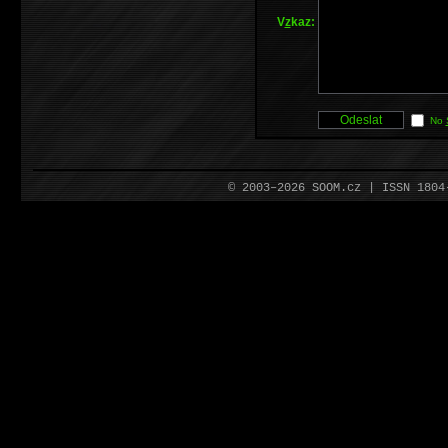
V
z
kaz:
No
© 2003–2026 SOOM.cz | ISSN 180