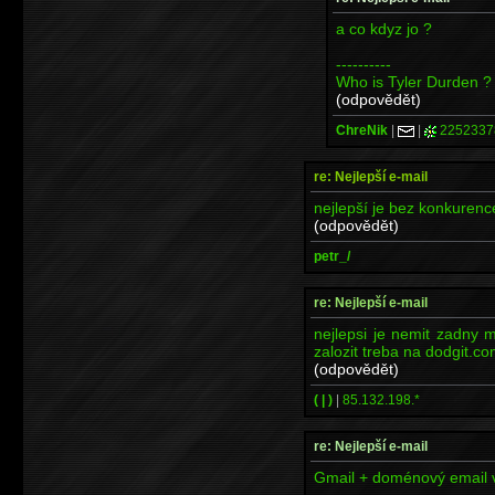
a co kdyz jo ?
----------
Who is Tyler Durden ?
(odpovědět)
ChreNik
|
|
2252337
re: Nejlepší e-mail
nejlepší je bez konkurenc
(odpovědět)
petr_/
re: Nejlepší e-mail
nejlepsi je nemit zadny m
zalozit treba na dodgit.co
(odpovědět)
( | )
|
85.132.198.*
re: Nejlepší e-mail
Gmail + doménový email v