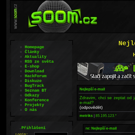
Nejl
Homepage
Články
Aktuality
RSS ze světa
E-shop
Download
HackForum
Diskuze
BugTrack
Nejlepší e-mail
Seznam BT
Odkazy
Zdravim, chci se zeptat od j
Konference
e-mail?
Projekty
(odpovědět)
O nás
metriks
|
85.195.123.*
.
Přihlášení
re: Nejlepší e-mail
L
o
gin: