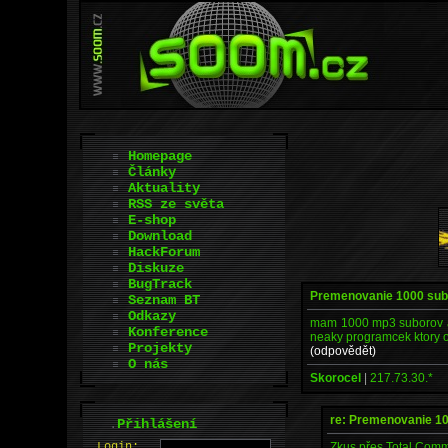
Homepage
Články
Aktuality
RSS ze světa
E-shop
Download
HackForum
Diskuze
BugTrack
Premenovanie 1000 sub
Seznam BT
Odkazy
mam 1000 mp3 suborov a 
Konference
neaky programcek ktory o
Projekty
(odpovědět)
O nás
Skorocel
|
217.73.30.*
re: Premenovanie 1
.
Přihlášení
Zkus přes Total Comm
L
o
gin: