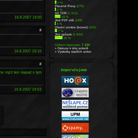
5 %
Placené Proxy
(278)
4 %
Síť TOR
(1 314)
16.8.2007 19:00
18 %
Jiné P2P sítě
(186)
3 %
Vlastní zombie (botnet)
(492)
#
7 %
Jiný způsob
(1 844)
25 %
Celkem hlasovalo:
7 339
» Diskuze k této anketě
16.8.2007 19:10
» Výsledky starších anket
#
.
Doporučujeme
ane mp3 ten napad s tym
16.8.2007 19:53