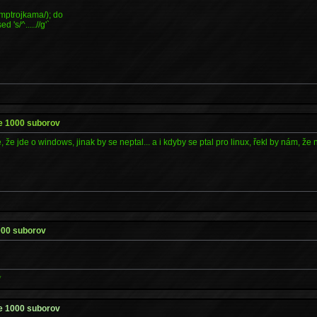
s/mptrojkama/); do
's/^.....//g'`
e 1000 suborov
, že jde o windows, jinak by se neptal... a i kdyby se ptal pro linux, řekl by nám, že
000 suborov
*
e 1000 suborov