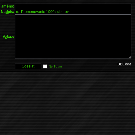
Jmé
n
o:
Na
d
pis:
V
z
kaz:
BBCode
No
S
pam