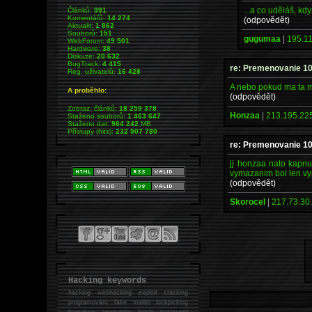
...a co uděláš, kd
Článků:
991
Komentářů:
14 274
(odpovědět)
Aktualit:
1 862
Souborů:
151
gugumaa
|
195.11
WebForum:
49 501
Hardware:
38
Diskuze:
20 632
BugTrack:
4 415
re: Premenovanie 1
Reg. uživatelů:
16 428
A nebo pokud ma ta m
A proběhlo:
(odpovědět)
Zobraz. článků:
18 259 378
Honzaa
|
213.195.225
Staženo souborů:
1 463 647
Staženo dat:
964 242
MB
Přístupy (hits):
232 907 780
re: Premenovanie 1
jj honzaa nato kapn
vymazanim bol len vyp
(odpovědět)
Skorocel
|
217.73.30.
Hacking keywords
hacking
webhacking exploit cracking
programování fake mailer lockpicking
bumpkey anonymity heslo password