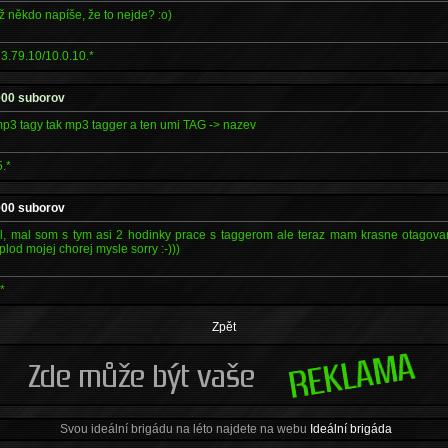
yž někdo napíše, že to nejde? :o)
3.79.10/10.0.10.*
000 suborov
p3 tagy tak mp3 tagger a ten umi TAG -> nazev
.*
000 suborov
ul, mal som s tym asi 2 hodinky prace s taggerom ale teraz mam krasne otagov
lod mojej chorej mysle sorry :-)))
*
Zpět
Svou ideální brigádu na léto najdete na webu
Ideální brigáda