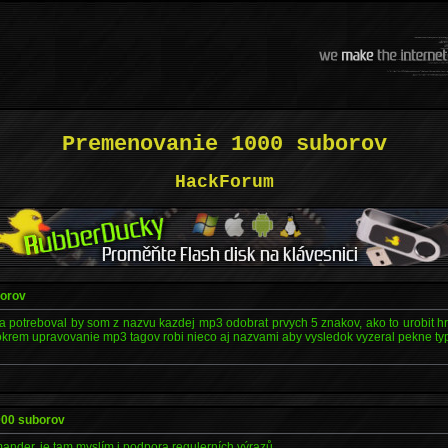
Premenovanie 1000 suborov
HackForum
orov
potreboval by som z nazvu kazdej mp3 odobrat prvych 5 znakov, ako to urobit h
krem upravovanie mp3 tagov robi nieco aj nazvami aby vysledok vyzeral pekne ty
000 suborov
ander, je tam myslím i podpora regulerních výrazů.