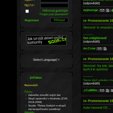
(odpovědět)
H
e
slo:
nejmenuje
|
|
|
Aktivovat
a
utologin
Forgot your password?
Registrace
re: Premenovanie 1
Skorocel: to smazání p
----------
Get enlightened!
(odpovědět)
mr.Crow
|
|
re: Premenovanie 1
Select Language
▼
Skorocel: Na toto sta
bych ti to spíchnul.
----------
.
Infobox
Teprve když vstáváte s h
(odpovědět)
Nejnovější:
.cCuMiNn.
|
|
|
Články:
Zabraňte zneužití svých dat
Skrytí oprávnění v Androidu (CVE-
re: Premenovanie 1
2019-2089)
Studie: Třetina českých e-shopů
Autor neuvedl OS ...
má bezpečnostní problémy!
Aktuality: