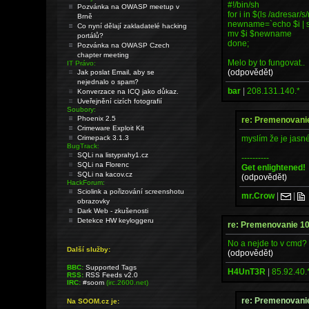
#!/bin/sh
Pozvánka na OWASP meetup v
for i in $(ls /adresar/
Brně
newname=`echo $i | sed 
Co nyní dělají zakladatelé hacking
mv $i $newname
portálů?
done;
Pozvánka na OWASP Czech
chapter meeting
Melo by to fungovat..
IT Právo:
(odpovědět)
Jak poslat Email, aby se
nejednalo o spam?
bar
|
208.131.140.*
Konverzace na ICQ jako důkaz.
Uveřejnění cizích fotografií
Soubory:
Phoenix 2.5
re: Premenovani
Crimeware Exploit Kit
myslím že je jasné
Crimepack 3.1.3
BugTrack:
SQLi na listyprahy1.cz
----------
SQLi na Florenc
Get enlightened!
SQLi na kacov.cz
(odpovědět)
HackForum:
Sciolink a pořizování screenshotu
mr.Crow
|
|
obrazovky
Dark Web - zkušenosti
Detekce HW keyloggeru
re: Premenovanie 1
No a nejde to v cmd?
Další služby:
(odpovědět)
BBC:
Supported Tags
H4UnT3R
|
85.92.40.
RSS:
RSS Feeds v2.0
IRC:
#soom
(irc.2600.net)
re: Premenovani
Na SOOM.cz je: