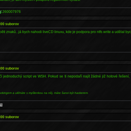
260007976
000 suborov
ěti znaků...já bych nahodi liveCD linuxu, kde je podpora pro ntfs write a udělal byc
000 suborov
čí jednoduchý script ve WSH. Pokud se ti nepodaří najít žádné již hotové řešení,
ackingem a uléháte s myšlenkou na něj, máte šanci být hackerem.
000 suborov