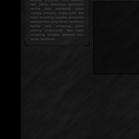
hack
hacker anonymous hackforums
hacking
heslo webhacking exploit
cracking anonymity programování fake
mailer lockpicking bumpkey anonymous
password hack proxy hacker hackforums
hacking heslo webhacking exploit
cracking programování fake mailer
lockpicking bumpkey password hack
hacker
hackforums