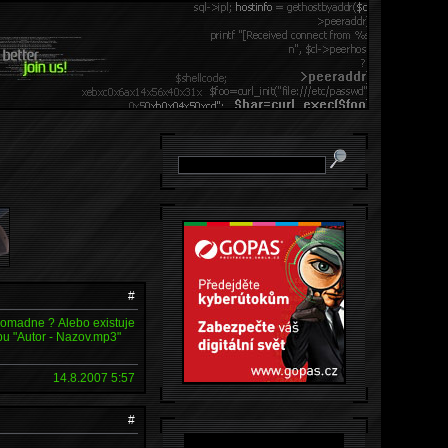
#
romadne ? Alebo existuje
pu "Autor - Nazov.mp3"
14.8.2007 5:57
#