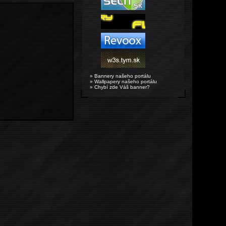
» Bannery našeho portálu
» Wallpapery našeho portálu
» Chybí zde Váš banner?