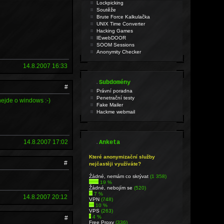
Lockpicking
Soutěže
Brute Force Kalkulačka
UNIX Time Converter
Hacking Games
IEwebDOOR
SOOM Sessions
Anonymity Checker
14.8.2007 16:33
.
Subdomény
#
Právní poradna
Penetrační testy
 nejde o windows :-)
Fake Mailer
Hackme webmail
.
14.8.2007 17:02
Anketa
Které anonymizační služby
#
nejčastěji využíváte?
Źádné, nemám co skrývat
(1 358)
19 %
Žádné, nebojím se
(520)
7 %
14.8.2007 20:12
VPN
(748)
10 %
VPS
(263)
4 %
#
Free Proxy
(336)