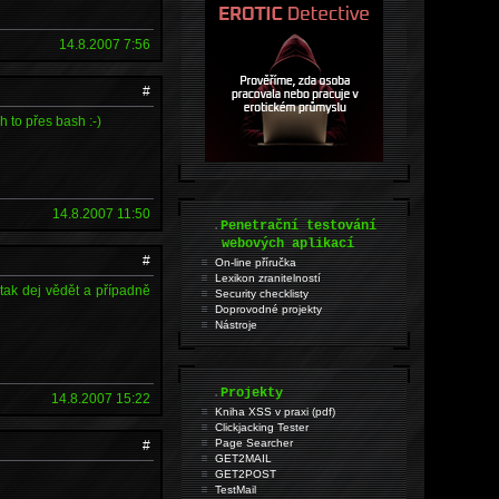
14.8.2007 7:56
#
h to přes bash :-)
14.8.2007 11:50
.
Penetrační testování
webových aplikací
#
On-line příručka
Lexikon zranitelností
 tak dej vědět a případně
Security checklisty
Doprovodné projekty
Nástroje
.
Projekty
14.8.2007 15:22
Kniha XSS v praxi (pdf)
Clickjacking Tester
Page Searcher
#
GET2MAIL
GET2POST
TestMail