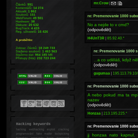
mr.Crow
|
|
Článků:
991
Komentářů:
14 274
Aktualit:
1 862
Souborů:
151
re: Premenovanie 1000 sub
WebForum:
49 501
Hardware:
38
No a nejde to v cmd?
Diskuze:
20 632
BugTrack:
4 415
(odpovědět)
Reg. uživatelů:
16 426
H4UnT3R
|
85.92.40.*
A proběhlo:
Zobraz. článků:
18 249 733
re: Premenovanie 1000 
Staženo souborů:
1 463 563
Staženo dat:
964 185
MB
Přístupy (hits):
232 723 244
...a co uděláš, když ně
(odpovědět)
gugumaa
|
195.113.79.10/
re: Premenovanie 1000 sub
A nebo pokud ma ta mp3
nazev
(odpovědět)
Honzaa
|
213.195.225.*
Hacking keywords
re: Premenovanie 1000 sub
hacking
webhacking exploit cracking
programování fake mailer lockpicking
jj honzaa nato kapnul
bumpkey anonymity heslo password