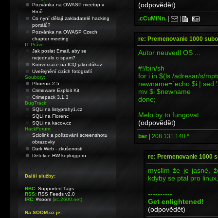
(odpovědět)
Pozvánka na OWASP meetup v
Brně
.cCuMiNn.
|
|
|
Co nyní dělají zakladatelé hacking
portálů?
Pozvánka na OWASP Czech
re: Premenovanie 1000 sub
chapter meeting
IT Právo:
Jak poslat Email, aby se
Autor neuvedl OS ...
nejednalo o spam?
Konverzace na ICQ jako důkaz.
#!/bin/sh
Uveřejnění cizích fotografií
for i in $(ls /adresar/s/mp
Soubory:
newname=`echo $i | sed 's/
Phoenix 2.5
mv $i $newname
Crimeware Exploit Kit
Crimepack 3.1.3
done;
BugTrack:
SQLi na listyprahy1.cz
Melo by to fungovat..
SQLi na Florenc
(odpovědět)
SQLi na kacov.cz
HackForum:
Sciolink a pořizování screenshotu
bar
|
208.131.140.*
obrazovky
Dark Web - zkušenosti
Detekce HW keyloggeru
re: Premenovanie 1000 
myslím že je jasné, ž
Další služby:
kdyby se ptal pro linux
BBC:
Supported Tags
----------
RSS:
RSS Feeds v2.0
IRC:
#soom
(irc.2600.net)
Get enlightened!
(odpovědět)
Na SOOM.cz je: