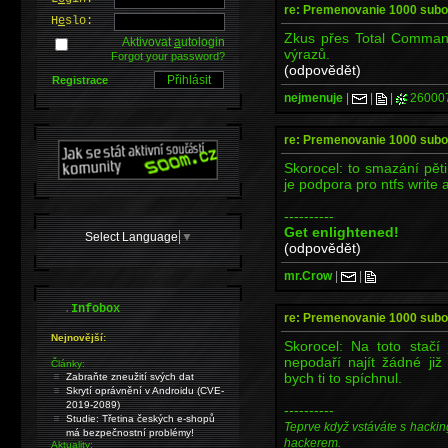
re: Premenovanie 1000 sub
H
e
slo:
Zkus přes Total Command
Aktivovat
a
utologin
výrazů.
Forgot your password?
(odpovědět)
Registrace
nejmenuje
|
|
|
26000
re: Premenovanie 1000 sub
Skorocel: to smazání pěti
je podpora pro ntfs write 
----------
Get enlightened!
Select Language
▼
(odpovědět)
mr.Crow
|
|
.
Infobox
re: Premenovanie 1000 sub
Nejnovější:
Skorocel: Na toto stačí
nepodaří najít žádné již
Články:
bych ti to spíchnul.
Zabraňte zneužití svých dat
Skrytí oprávnění v Androidu (CVE-
2019-2089)
----------
Studie: Třetina českých e-shopů
Teprve když vstáváte s hackin
má bezpečnostní problémy!
hackerem.
Aktuality: