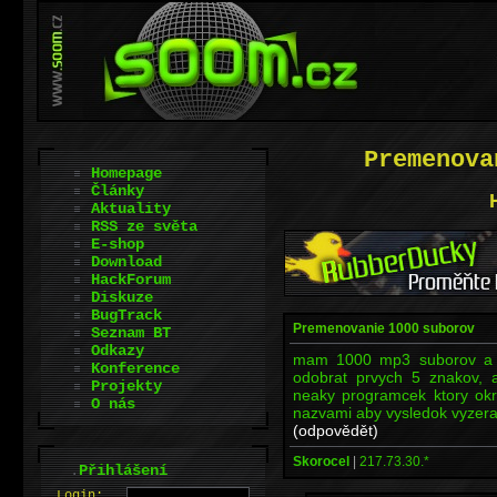
Premenova
Homepage
Články
Aktuality
RSS ze světa
E-shop
Download
HackForum
Diskuze
BugTrack
Premenovanie 1000 suborov
Seznam BT
Odkazy
mam 1000 mp3 suborov a 
Konference
odobrat prvych 5 znakov, 
Projekty
neaky programcek ktory ok
O nás
nazvami aby vysledok vyzera
(odpovědět)
Skorocel
|
217.73.30.*
.
Přihlášení
L
o
gin: