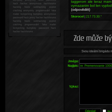
taggerom ale teraz mam
hack
hacker anonymous hackforums
vymazanim bol len vyplod 
hacking
heslo webhacking exploit
(odpovědět)
cracking anonymity programování fake
mailer lockpicking bumpkey anonymous
Skorocel
|
217.73.30.*
password hack proxy hacker hackforums
hacking heslo webhacking exploit
cracking programování fake mailer
lockpicking bumpkey password hack
hacker
hackforums
Svou ideální brigádu 
Jmé
n
o:
Na
d
pis:
V
z
kaz:
No