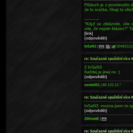
Pižduch je s prominutím 
Je to sračka, říkají to vši
----------
"Když se zblázníte, víte 
víte, že nejste blázen?" T
[link]
(odpovědět)
InSaN3
|
|
|
30465121
re: Současné spuštění více 
2 InSaN3:
Každej je jinej no :)
(odpovědět)
xenix001
|
88.103.22.*
re: Současné spuštění více 
InSaN3: mozna jsem to spa
(odpovědět)
Z00mbiE
|
re: Současné spuštění více 