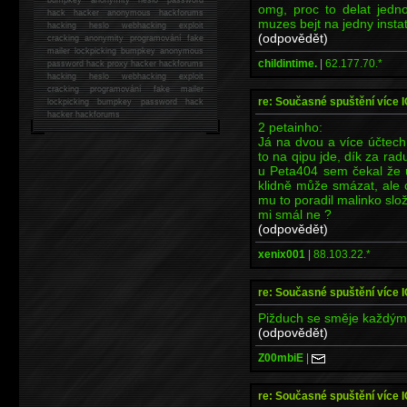
omg, proc to delat jedno
hack
hacker anonymous hackforums
muzes bejt na jedny insta
hacking
heslo webhacking exploit
(odpovědět)
cracking anonymity programování fake
mailer lockpicking bumpkey anonymous
childintime.
|
62.177.70.*
password hack proxy hacker hackforums
hacking heslo webhacking exploit
cracking programování fake mailer
re: Současné spuštění více 
lockpicking bumpkey password hack
hacker
hackforums
2 petainho:
Já na dvou a více účtech
to na qipu jde, dík za rad
u Peta404 sem čekal že u
klidně může smázat, ale 
mu to poradil malinko slož
mi smál ne ?
(odpovědět)
xenix001
|
88.103.22.*
re: Současné spuštění více 
Pižduch se směje každýmu
(odpovědět)
Z00mbiE
|
re: Současné spuštění více 