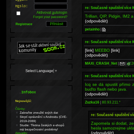
H
e
slo:
re: Současné spuštění více 
Aktivovat
a
utologin
Trillian, QIP, Pidgin, IM2 a
Forgot your password?
(odpovědět)
Registrace
petainho
|
re: Současné spuštění více 
[link]
MEEBO
[link]
(odpovědět)
MAXi_CRASH_Net
|
|
2
Select Language
▼
re: Současné spuštění více 
Icq se dá spustit přímo 
buďto flash nebo java.
.
Infobox
(odpovědět)
Nejnovější:
Zuzka16
|
80.93.211.*
Články:
Zabraňte zneužití svých dat
re: Současné spuštění ví
Skrytí oprávnění v Androidu (CVE-
2019-2089)
Zapomela si dodat, ze j
Studie: Třetina českých e-shopů
hesla samozrejme ukla
má bezpečnostní problémy!
(odpovědět)
Aktuality: