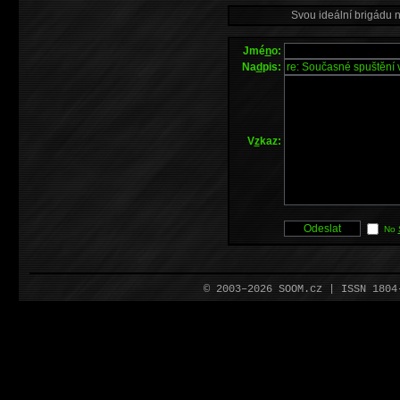
Svou ideální brigádu 
Jmé
n
o:
Na
d
pis:
V
z
kaz:
No
© 2003–2026 SOOM.cz | ISSN 180