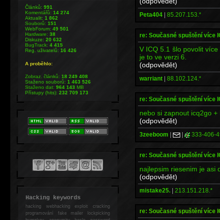
(odpovědět)
Článků:
991
Komentářů:
14 274
Peta404
|
85.207.153.*
Aktualit:
1 862
Souborů:
151
WebForum:
49 501
Hardware:
38
re: Současné spuštění více 
Diskuze:
20 632
BugTrack:
4 415
V ICQ 5.1 šlo povolit víc
Reg. uživatelů:
16 426
je to ve verzi 6.
(odpovědět)
A proběhlo:
Zobraz. článků:
18 249 408
warriant
|
88.102.124.*
Staženo souborů:
1 463 526
Staženo dat:
964 143
MB
Přístupy (hits):
232 709 173
re: Současné spuštění více 
nebo si zapnout icq2go + 
(odpovědět)
3zeeboom
|
|
333-406-4
re: Současné spuštění více 
najlepsim riesenim je asi 
(odpovědět)
mistake25.
|
213.151.218.*
Hacking keywords
hacking
webhacking exploit cracking
re: Současné spuštění více 
programování fake mailer lockpicking
bumpkey anonymity heslo password