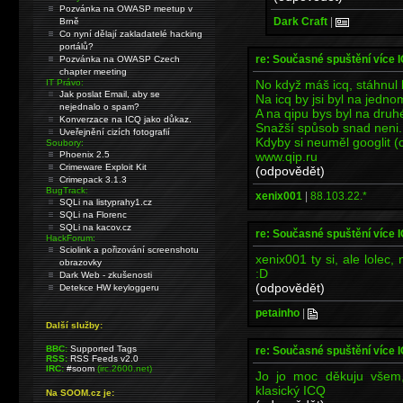
Pozvánka na OWASP meetup v
Dark Craft
|
Brně
Co nyní dělají zakladatelé hacking
portálů?
re: Současné spuštění více 
Pozvánka na OWASP Czech
chapter meeting
No když máš icq, stáhnul b
IT Právo:
Jak poslat Email, aby se
Na icq by jsi byl na jedno
nejednalo o spam?
A na qipu bys byl na druh
Konverzace na ICQ jako důkaz.
Snažší spůsob snad neni.
Uveřejnění cizích fotografií
Kdyby si neuměl googlit (
Soubory:
www.qip.ru
Phoenix 2.5
Crimeware Exploit Kit
(odpovědět)
Crimepack 3.1.3
BugTrack:
xenix001
|
88.103.22.*
SQLi na listyprahy1.cz
SQLi na Florenc
SQLi na kacov.cz
re: Současné spuštění více 
HackForum:
Sciolink a pořizování screenshotu
xenix001 ty si, ale lolec
obrazovky
:D
Dark Web - zkušenosti
(odpovědět)
Detekce HW keyloggeru
petainho
|
Další služby:
BBC:
Supported Tags
re: Současné spuštění více 
RSS:
RSS Feeds v2.0
IRC:
#soom
(irc.2600.net)
Jo jo moc děkuju všem
klasický ICQ
Na SOOM.cz je: