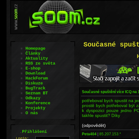
Současné spuš
Homepage
Články
Aktuality
RSS ze světa
E-shop
Download
HackForum
Diskuze
BugTrack
Současné spuštění více ICQ na 
Seznam BT
Odkazy
potřeboval bych spustit na j
Konference
prostě bych potřeboval být 
Projekty
k dyspozici pouze jedno PC
O nás
takhle spustit? Díky
(odpovědět)
.
Přihlášení
Peta404
|
85.207.153.*
L
o
gin: