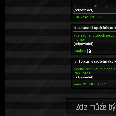
ja to delam tak ze zapnu n
(odpovědět)
Elite Zeke
|
89.103.78.*
re: Současné spuštění více 
kua žádnej pizduch nebo j
me nej
(odpovědět)
petainho
|
re: Současné spuštění více 
Nechci nic řikat, ale podle
Pan Tvrdej
(odpovědět)
xenix001
|
88.103.22.*