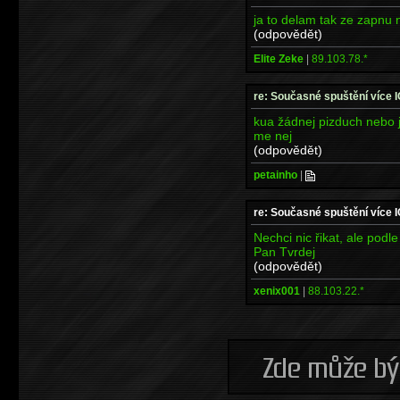
ja to delam tak ze zapnu n
(odpovědět)
Elite Zeke
|
89.103.78.*
re: Současné spuštění více 
kua žádnej pizduch nebo j
me nej
(odpovědět)
petainho
|
re: Současné spuštění více 
Nechci nic řikat, ale podle
Pan Tvrdej
(odpovědět)
xenix001
|
88.103.22.*