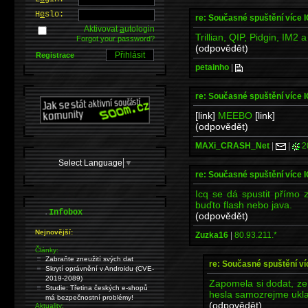
H
e
slo:
re: Současné spuštění více 
Aktivovat
a
utologin
Trillian, QIP, Pidgin, IM2 a
Forgot your password?
(odpovědět)
Registrace
petainho
|
re: Současné spuštění více 
[link]
MEEBO
[link]
(odpovědět)
MAXi_CRASH_Net
|
|
2
Select Language
▼
re: Současné spuštění více 
Icq se dá spustit přímo 
buďto flash nebo java.
.
Infobox
(odpovědět)
Nejnovější:
Zuzka16
|
80.93.211.*
Články:
Zabraňte zneužití svých dat
re: Současné spuštění ví
Skrytí oprávnění v Androidu (CVE-
2019-2089)
Zapomela si dodat, ze j
Studie: Třetina českých e-shopů
hesla samozrejme ukla
má bezpečnostní problémy!
(odpovědět)
Aktuality: