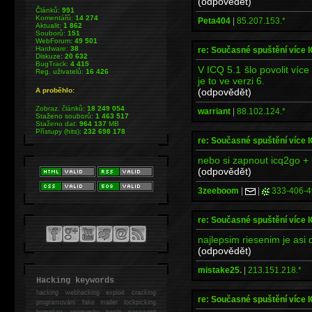
(odpovědět)
Článků:
991
Komentářů:
14 274
Peta404
|
85.207.153.*
Aktualit:
1 862
Souborů:
151
WebForum:
49 501
Hardware:
38
re: Současné spuštění více 
Diskuze:
20 632
BugTrack:
4 415
V ICQ 5.1 šlo povolit víc
Reg. uživatelů:
16 426
je to ve verzi 6.
(odpovědět)
A proběhlo:
Zobraz. článků:
18 249 054
warriant
|
88.102.124.*
Staženo souborů:
1 463 517
Staženo dat:
964 137
MB
Přístupy (hits):
232 698 178
re: Současné spuštění více 
nebo si zapnout icq2go + 
(odpovědět)
3zeeboom
|
|
333-406-4
re: Současné spuštění více 
najlepsim riesenim je asi 
(odpovědět)
mistake25.
|
213.151.218.*
Hacking keywords
hacking
webhacking exploit cracking
re: Současné spuštění více 
programování fake mailer lockpicking
bumpkey anonymity heslo password