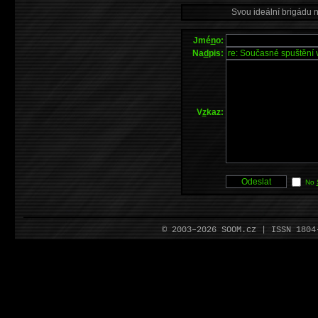
Svou ideální brigádu 
Jmé
n
o:
Na
d
pis:
V
z
kaz:
No
© 2003–2026 SOOM.cz | ISSN 180