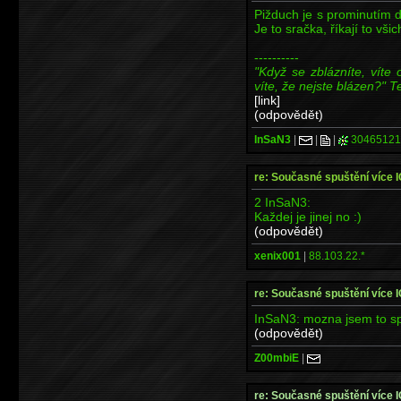
Pižduch je s prominutím 
Je to sračka, říkají to vši
----------
"Když se zblázníte, víte 
víte, že nejste blázen?" T
[link]
(odpovědět)
InSaN3
|
|
|
30465121
re: Současné spuštění více 
2 InSaN3:
Každej je jinej no :)
(odpovědět)
xenix001
|
88.103.22.*
re: Současné spuštění více 
InSaN3: mozna jsem to spa
(odpovědět)
Z00mbiE
|
re: Současné spuštění více 