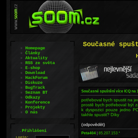
Současné spuš
Homepage
Články
Aktuality
RSS ze světa
E-shop
Download
HackForum
Diskuze
BugTrack
Současné spuštění více ICQ na 
Seznam BT
Odkazy
potřeboval bych spustit na j
Konference
prostě bych potřeboval být 
Projekty
k dyspozici pouze jedno PC
O nás
takhle spustit? Díky
(odpovědět)
.
Přihlášení
Peta404
|
85.207.153.*
L
o
gin: