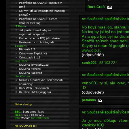
Pozvánka na OWASP meetup v
Dark Craft
|
Brně
Co nyní dělají zakladatelé hacking
portálů?
re: Současné spuštění více 
Pozvánka na OWASP Czech
chapter meeting
No když máš icq, stáhnul b
IT Právo:
Jak poslat Email, aby se
Na icq by jsi byl na jedno
nejednalo o spam?
A na qipu bys byl na druh
Konverzace na ICQ jako důkaz.
Snažší spůsob snad neni.
Uveřejnění cizích fotografií
Kdyby si neuměl googlit (
Soubory:
www.qip.ru
Phoenix 2.5
Crimeware Exploit Kit
(odpovědět)
Crimepack 3.1.3
BugTrack:
xenix001
|
88.103.22.*
SQLi na listyprahy1.cz
SQLi na Florenc
SQLi na kacov.cz
re: Současné spuštění více 
HackForum:
Sciolink a pořizování screenshotu
xenix001 ty si, ale lolec
obrazovky
:D
Dark Web - zkušenosti
(odpovědět)
Detekce HW keyloggeru
petainho
|
Další služby:
BBC:
Supported Tags
re: Současné spuštění více 
RSS:
RSS Feeds v2.0
IRC:
#soom
(irc.2600.net)
Jo jo moc děkuju všem
klasický ICQ
Na SOOM.cz je: