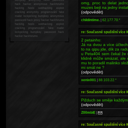
omg, proc to delat jedno
hack
hacker anonymous hackforums
muzes bejt na jedny insta
hacking
heslo webhacking exploit
(odpovědět)
cracking anonymity programování fake
mailer lockpicking bumpkey anonymous
childintime.
|
62.177.70.*
password hack proxy hacker hackforums
hacking heslo webhacking exploit
cracking programování fake mailer
re: Současné spuštění více 
lockpicking bumpkey password hack
hacker
hackforums
2 petainho:
Já na dvou a více účtech
to na qipu jde, dík za rad
u Peta404 sem čekal že u
klidně může smázat, ale 
mu to poradil malinko slož
mi smál ne ?
(odpovědět)
xenix001
|
88.103.22.*
re: Současné spuštění více 
Pižduch se směje každýmu
(odpovědět)
Z00mbiE
|
re: Současné spuštění více 