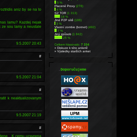
5 %
Placené Proxy
(278)
oztridis aniz by se na to
4 %
Síť TOR
(1 313)
18 %
Jiné P2P sítě
(186)
oznas lamu? Kazdej nejak
3 %
c ze sou lamy a neustale
Vlastní zombie (botnet)
(492)
7 %
Jiný způsob
(1 842)
25 %
9.5.2007 20:43
Celkem hlasovalo:
7 334
» Diskuze k této anketě
» Výsledky starších anket
#
.
Doporučujeme
9.5.2007 21:04
#
atit k neaktualizovanym
9.5.2007 21:19
#
adene... K cemu uzavrena