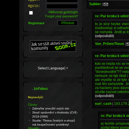
Subber
|
H
e
slo:
Aktivovat
a
utologin
re: Par kroku k odst
Forgot your password?
Registrace
to je sice hezke vs
(nedovoluji si odhadn
se rozrusta. Jestli je
(odpovědět)
Van_Pr0meTheus
|
re: Par kroku k odst
kdo se nepta nic se n
poohlednuti se ve voda
Select Language
▼
"dovednostmi"?? nebo
nemuze se tak rikat
ale myslite si ze ty
nad tim zamyslete...t
za hackery jsou davno
.
Infobox
slozite nazvat nekoho
(odpovědět)
Nejnovější:
earl_cash
|
193.179.
Články:
Zabraňte zneužití svých dat
Skrytí oprávnění v Androidu (CVE-
re: Par kroku k 
2019-2089)
Studie: Třetina českých e-shopů
ej tenhle prispev
má bezpečnostní problémy!
portal kterej poma
Aktuality: