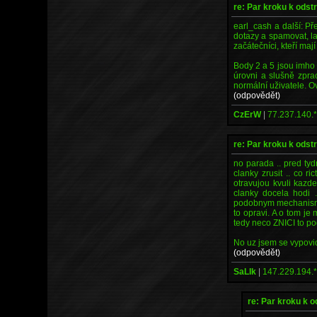
re: Par kroku k odst
earl_cash a další: Př
dotazy a spamovat, la
začátečníci, kteří ma
Body 2 a 5 jsou imho
úrovni a slušně zpr
normální uživatele. 
(odpovědět)
CzErW
|
77.237.140.
re: Par kroku k odst
no parada .. pred ty
clanky zrusit .. co r
otravujou kvuli kazd
clanky docela hodi 
podobnym mechanismem
to opravi. A o tom je
tedy neco ZNICI to po
No uz jsem se vypovid
(odpovědět)
SaLIk
|
147.229.194.
re: Par kroku k 