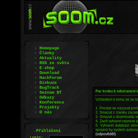
Homepage
Články
Aktuality
RSS ze světa
E-shop
Download
HackForum
Diskuze
BugTrack
Par kroku k odstraneni 
Seznam BT
Odkazy
Vzhledem k tomu ze se to
Konference
Projekty
1. Prestat se nazyvat por
O nás
2. Smazat z clanku zacat
3. Smazat z downloadu veci
4. Zacit vytvaret represe 
5. Vytvaret databazi slo
spojeni by system automat
.
Přihlášení
(odpovědět)
L
o
gin: