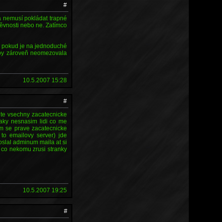
#
 a nemusí pokládat trapné
těvnosti nebo ne. Zatímco
e pokud je na jednoduché
aby zároveň neomezovala
10.5.2007 15:28
#
ete vsechny zacatecnicke
 taky nesnasim lidi co me
em se prave zacatecnicke
to emailovy server) jde
slal adminum maila at si
k co nekomu zrusi stranky
10.5.2007 19:25
#