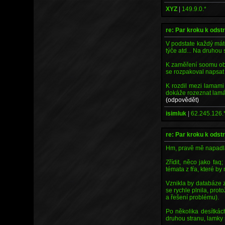
XYZ
|
149.9.0.*
re: Par kroku k odst
V podstate každý máte
týče atd... Na druhou 
K zaměření soomu obec
se rozpakoval napsat 
K rozdil mezi lamami
dokáže rozeznat lamác
(odpovědět)
isimluk
|
62.245.126.
re: Par kroku k odst
Hm, pravě mě napadla 
Zřídit, něco jako faq
témata z fŕa, které 
Vznikla by databáze 
se rychle plnila, prot
a řešení problému).
Po několika desítkác
druhou stranu, lamky s