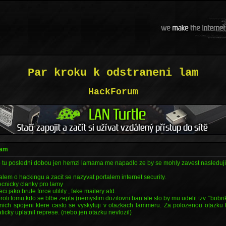
Par kroku k odstraneni lam
HackForum
lam
 tu posledni dobou jen hemzi lamama me napadlo ze by se mohly zavest nasledujic
talem o hackingu a zacit se nazyvat portalem internet security.
ecnicky clanky pro lamy
 jako brute force utility , fake mailery atd.
proti tomu kdo se blbe zepta (nemyslim dozitovni ban ale slo by mu udelit tzv. "bobr
vnich spojeni ktere casto se vyskytuji v otazkach lammeru. Za polozenou otazku 
icky uplatnil represe. (nebo jen otazku nevlozil)