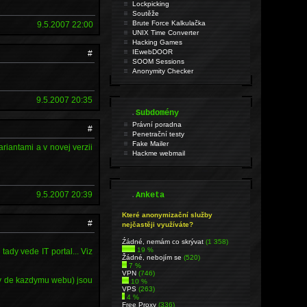
Lockpicking
Soutěže
Brute Force Kalkulačka
9.5.2007 22:00
UNIX Time Converter
Hacking Games
IEwebDOOR
#
SOOM Sessions
Anonymity Checker
9.5.2007 20:35
.
Subdomény
Právní poradna
#
Penetrační testy
Fake Mailer
riantami a v novej verzii
Hackme webmail
.
9.5.2007 20:39
Anketa
Které anonymizační služby
#
nejčastěji využíváte?
Źádné, nemám co skrývat
(1 358)
19 %
tady vede IT portal... Viz
Žádné, nebojím se
(520)
7 %
VPN
(746)
 ty de kazdymu webu) jsou
10 %
VPS
(263)
4 %
Free Proxy
(336)