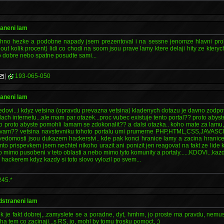
raneni lam
echno hezke a podobne napady jsem prezentoval i na sessne jenomze hlavni prob
out kolik procent) lidi co chodi na soom jsou prave lamy ktere delaji hity ze ktery
 to dobre nebo spatne posudte sami...
|
193-065-050
raneni lam
edovi...i kdyz vetsina (opravdu prevazna vetsina) kladenych dotazu je davno zodp
ch internetu...ale mam par otazek...proc vubec existuje tento portal?? proto abyste 
 proto abyste pomohli lamam se zdokonalit?? a dalsi otazka.. koho mate za lamu,
 i vam?? vetsina navstevniku tohoto portalu umi prumerne PHP,HTML,CSS,JAVASCR
to vedomosti jsou dukazem hackerstvi.. kde pak konci hranice lamy a zacina hrani
imto prispevkem jsem nechtel nikoho urazit ani ponizit jen reagovat na fakt ze lide
 mimo pusobeni v teto oblasti a nebo mimo tyto komunity a portaly......KDOVI...ka
 hackerem kdyz kazdy si toto slovo vylozil po svem...
245.*
odstraneni lam
ek je fakt dobrej,..zamyslete se a poradne, dyt, hmhm, jo proste ma pravdu, nemusim
ha tem co zacinaji...s RS, jo, mohl by tomu trosku pomoct, ;)