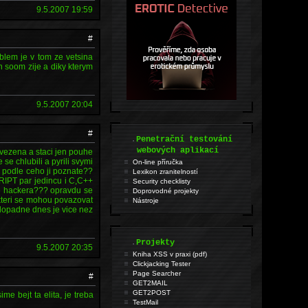
9.5.2007 19:59
#
lem je v tom ze vetsina
ch soom zije a diky kterym
9.5.2007 20:04
#
.
Penetrační testování
webových aplikací
ovezena a staci jen pouhe
se chlubili a pyrili svymi
On-line příručka
 podle ceho ji poznate??
Lexikon zranitelností
IPT par jedincu i C,C++
Security checklisty
ce hackera??? opravdu se
Doprovodné projekty
 kteri se mohou povazovat
Nástroje
zdopadne dnes je vice nez
.
Projekty
9.5.2007 20:35
Kniha XSS v praxi (pdf)
Clickjacking Tester
Page Searcher
#
GET2MAIL
GET2POST
e bejt ta elita, je treba
TestMail