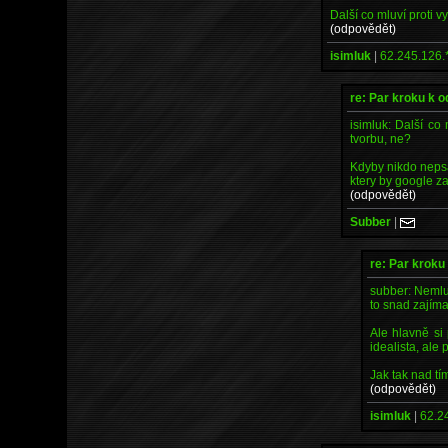
Další co mluví proti v
(odpovědět)
isimluk
|
62.245.126.
re: Par kroku k 
isimluk: Další co
tvorbu, ne?
Kdyby nikdo nepsa
ktery by google za
(odpovědět)
Subber
|
re: Par kroku
subber: Nemlu
to snad zajíma
Ale hlavně si
idealista, ale
Jak tak nad tí
(odpovědět)
isimluk
|
62.2