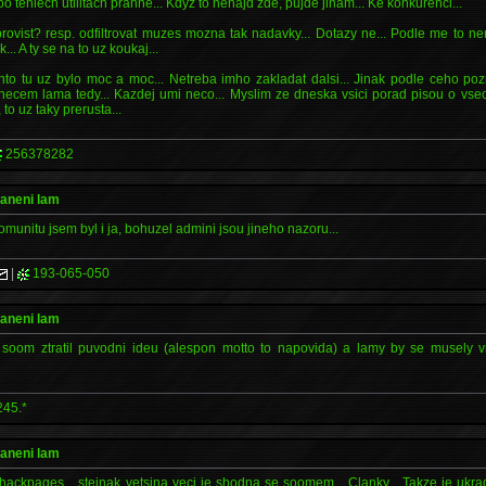
po tehlech utilitach prahne... Kdyz to nenajd zde, pujde jinam... Ke konkurenci...
 provist? resp. odfiltrovat muzes mozna tak nadavky... Dotazy ne... Podle me to ner
.. A ty se na to uz koukaj...
nto tu uz bylo moc a moc... Netreba imho zakladat dalsi... Jinak podle ceho p
v necem lama tedy... Kazdej umi neco... Myslim ze dneska vsici porad pisou o vse
 to uz taky prerusta...
256378282
raneni lam
omunitu jsem byl i ja, bohuzel admini jsou jineho nazoru...
|
193-065-050
raneni lam
 soom ztratil puvodni ideu (alespon motto to napovida) a lamy by se musely vr
245.*
raneni lam
hackpages... stejnak vetsina veci je shodna se soomem... Clanky... Takze je ukr