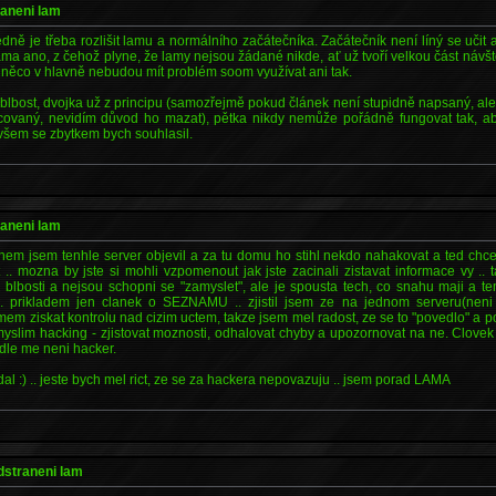
raneni lam
edně je třeba rozlišit lamu a normálního začátečníka. Začátečník není líný se učit
ma ano, z čehož plyne, že lamy nejsou žádané nikde, ať už tvoří velkou část návš
jí něco v hlavně nebudou mít problém soom využívat ani tak.
 blbost, dvojka už z principu (samozřejmě pokud článek není stupidně napsaný, al
acovaný, nevidím důvod ho mazat), pětka nikdy nemůže pořádně fungovat tak, 
Ovšem se zbytkem bych souhlasil.
*
raneni lam
dnem jsem tenhle server objevil a za tu domu ho stihl nekdo nahakovat a ted chc
ict .. mozna by jste si mohli vzpomenout jak jste zacinali zistavat informace vy ..
e blbosti a nejsou schopni se "zamyslet", ale je spousta tech, co snahu maji a t
.. prikladem jen clanek o SEZNAMU .. zjistil jsem ze na jednom serveru(neni 
 ziskat kontrolu nad cizim uctem, takze jsem mel radost, ze se to "povedlo" a po
 myslim hacking - zjistovat moznosti, odhalovat chyby a upozornovat na ne. Clove
dle me neni hacker.
al :) .. jeste bych mel rict, ze se za hackera nepovazuju .. jsem porad LAMA
*
odstraneni lam