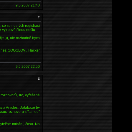
9.5.2007 21:40
#
, co se nutných registrací
k vy) povětšinou nečtu.
je ;)), ale rozhodně bych
ému než GOOGLOVI. Hacker
9.5.2007 22:50
#
 rozhovorů, irc, vyřešené
 a Articles. Databáze by
 vycuc rozhovoru s "lamou"
bytečné mrhání, času. Na