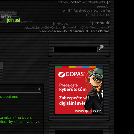
#
i opatreni.
ika mlceni" na tyden.
ktera by obsahovala tyto