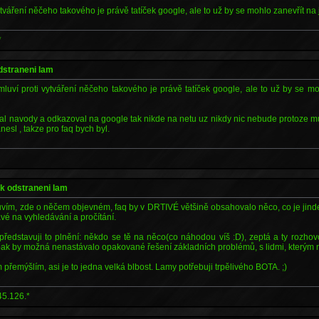
ytváření něčeho takového je právě tatíček google, ale to už by se mohlo zanevřít na
*
odstraneni lam
 mluví proti vytváření něčeho takového je právě tatíček google, ale to už by se mo
l navody a odkazoval na google tak nikde na netu uz nikdy nic nebude protoze mu
nesl , takze pro faq bych byl.
 k odstraneni lam
vím, zde o něčem objevném, faq by v DRTIVÉ většině obsahovalo něco, co je jinde
vé na vyhledávání a pročítání.
 představuji to plnění: někdo se tě na něco(co náhodou víš :D), zeptá a ty rozh
 pak by možná nenastávalo opakované řešení základních problémů, s lidmi, kterým n
m přemýšlím, asi je to jedna velká blbost. Lamy potřebuji trpělivého BOTA. ;)
45.126.*