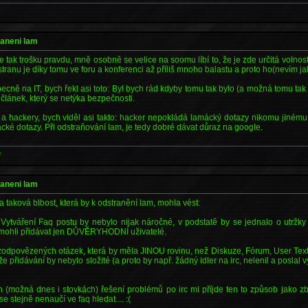
raneni lam
 tak trošku pravdu, mně osobně se velice na soomu líbí to, že je zde určitá volnost
stranu je díky tomu ve foru a konferenci až příliš mnoho balastu a proto ho(nevím ja
ně na IT, bych řekl asi toto: Byl bych rád kdyby tomu tak bylo (a možná tomu tak !
článek, který se netýka bezpečnosti.
 a hackery, bych viděl asi takto: hacker nepokládá lamácký dotazy nikomu jin
ké dotazy. Při odstraňování lam, je tedy dobré dávat důraz na google.
*
raneni lam
taková blbost, která by k odstranění lam, mohla vést:
; Vytváření Faq postu by nebylo nijak náročné, v podstatě by se jednalo o utržky
by mohli přidávat jen DŮVĚRYHODNÍ uživatelé.
zodpovězených otázek, která by měla JINOU rovinu, než Diskuze, Fórum, User Texts
ože přidávání by nebylo složité (a proto by např. žádný idler na irc, nelenil a poslal
h (možná dnes i stovkách) řešení problémů po irc mi příjde ten to způsob jako z
e stejně nenaučí ve faq hledat.... :(