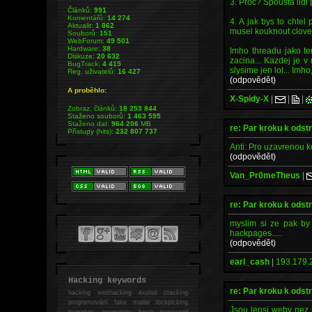
3. Proc? Spousta lidi 
Článků:
991
Komentářů:
14 274
4. A jak bys to chtel
Aktualit:
1 862
musel kouknout clovek.
Souborů:
151
WebForum:
49 501
Hardware:
38
Imho threadu jako te
Diskuze:
20 632
zacina... Kazdej je 
BugTrack:
4 415
slysime jen lol... Imho,
Reg. uživatelů:
16 427
(odpovědět)
A proběhlo:
X-Spidy-X
|
|
|
Zobraz. článků:
18 253 844
Staženo souborů:
1 463 595
Staženo dat:
964 206
MB
re: Par kroku k odst
Přístupy (hits):
232 807 737
Anti: Pro uzavrenou k
(odpovědět)
Van_Pr0meTheus
|
re: Par kroku k odst
myslim si ze pak by
hackpages.....
(odpovědět)
earl_cash
|
193.179.
Hacking keywords
re: Par kroku k odst
hacking
webhacking exploit cracking
programování fake mailer lockpicking
Jsou lepsi weby nez 
bumpkey anonymity heslo password