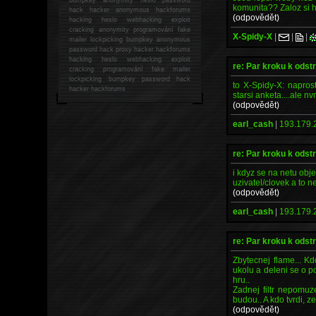
komunita?? Zaloz si h
hack
hacker anonymous hackforums
(odpovědět)
hacking
heslo webhacking exploit
cracking anonymity programování fake
X-Spidy-X
|
|
|
mailer lockpicking bumpkey anonymous
password hack proxy hacker hackforums
hacking heslo webhacking exploit
re: Par kroku k odst
cracking programování fake mailer
lockpicking bumpkey password hack
to X-Spidy-X: naprost
hacker
hackforums
starsi anketa....ale n
(odpovědět)
earl_cash
|
193.179.
re: Par kroku k odst
i kdyz se na netu obje
uzivatel/clovek a to 
(odpovědět)
earl_cash
|
193.179.
re: Par kroku k odst
Zbytecnej flame... K
ukolu a deleni se o p
hru..
Zadnej filtr nepomuz
budou.. A kdo tvrdi, z
(odpovědět)