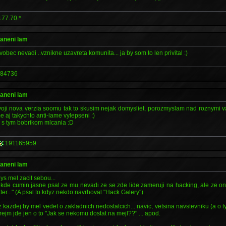
177.70.*
raneni lam
bec nevadi ..vznikne uzavreta komunita... ja by som to len privital :)
84736
raneni lam
voji nova verzia soomu tak to skusim nejak domysliet, porozmyslam nad roznymi va
aj takychto anti-lame vylepseni :)
d s tym bobrikom mlcania :D
191165959
raneni lam
ys mel zacit sebou...
 nekde cumin jasne psal ze mu nevadi ze se zde lide zameruji na hacking, ale ze on 
ter..." (A psal to kdyz nekdo navrhoval "Hack Galery")
kazdej by mel vedet o zakladnich nedostatcich... navic, vetsina navstevniku (a o
erejm jde jen o to "Jak se nekomu dostat na mejl??" ... apod.