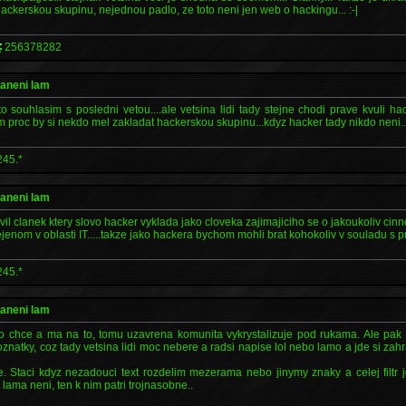
ackerskou skupinu, nejednou padlo, ze toto neni jen web o hackingu... :-|
256378282
raneni lam
o souhlasim s posledni vetou....ale vetsina lidi tady stejne chodi prave kvuli h
vm proc by si nekdo mel zakladat hackerskou skupinu...kdyz hacker tady nikdo neni.. 
245.*
raneni lam
vil clanek ktery slovo hacker vyklada jako cloveka zajimajiciho se o jakoukoliv cin
nejenom v oblasti IT.....takze jako hackera bychom mohli brat kohokoliv v souladu s
245.*
raneni lam
do chce a ma na to, tomu uzavrena komunita vykrystalizuje pod rukama. Ale pak u
oznatky, coz tady vetsina lidi moc nebere a radsi napise lol nebo lamo a jde si zah
e. Staci kdyz nezadouci text rozdelim mezerama nebo jinymy znaky a celej filtr 
e lama neni, ten k nim patri trojnasobne..