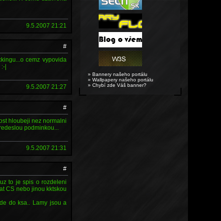
9.5.2007 21:21
#
ackingu...o cemz vypovida
:-|
» Bannery našeho portálu
» Wallpapery našeho portálu
» Chybí zde Váš banner?
9.5.2007 21:27
#
nost hloubeji nez normalni
 predeslou podminkou...
9.5.2007 21:31
#
z to je spis o rozdeleni
rat CS nebo jinou kktskou
jde do ksa.. Lamy jsou a