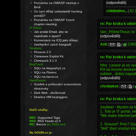
(odpovědět)
Pozvánka na OWASP meetup v
Brně
childintime,.
|
62.
Co nyní dělají zakladatelé hacking
portálů?
Pozvánka na OWASP Czech
re: Par kroku k odst
chapter meeting
IT Právo:
Van_Pr0meTheus: to vo
Jak poslat Email, aby se
(odpovědět)
nejednalo o spam?
Konverzace na ICQ jako důkaz.
Anti
|
|
|
2385
Uveřejnění cizích fotografií
Soubory:
Phoenix 2.5
Crimeware Exploit Kit
re: Par kroku k odst
Crimepack 3.1.3
BugTrack:
Nho :) prave je vo vy
SQLi na listyprahy1.cz
RS sa mozno dockame 
SQLi na Florenc
subber....dobry napa
SQLi na kacov.cz
(odpovědět)
HackForum:
Sciolink a pořizování screenshotu
chrobakos
|
|
|
obrazovky
Dark Web - zkušenosti
Detekce HW keyloggeru
re: Par kroku k odst
2subber - Myslim ze b
Další služby:
1. Toto je IT portal,
"We make Internet bet
BBC:
Supported Tags
RSS:
RSS Feeds v2.0
2. Smazat? Proc? Dyz 
IRC:
#soom
(irc.2600.net)
"deti" (bez urazky) kt
Na SOOM.cz je: