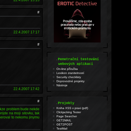
#
22.4.2007 17:17
#
.
Penetrační testování
webových aplikací
On-line příručka
Lexikon zranitelností
Security checklisty
Doprovodné projekty
Nástroje
22.4.2007 17:42
#
.
Projekty
Kniha XSS v praxi (pdf)
 takze problem bude nekde
Clickjacking Tester
ijde na moji sitovku, tak
Page Searcher
smeroval to nekomu jinymu
GET2MAIL
GET2POST
TestMail