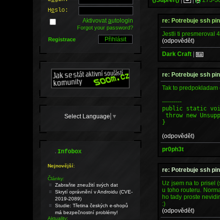
H
e
slo:
re: Potrebuje ssh pi
Aktivovat
a
utologin
Forgot your password?
Jestli ti presmeroval 
Registrace
(odpovědět)
Dark Craft
|
re: Potrebuje ssh pi
Tak to predpokladam
----------
public static vo
throw new Unsupp
Select Language
▼
}
(odpovědět)
pr0ph3t
.
Infobox
Nejnovější:
re: Potrebuje ssh pi
Články:
Uz jsem na to prisel 
Zabraňte zneužití svých dat
u toho routeru. Norma
Skrytí oprávnění v Androidu (CVE-
ho tady proste nevidi
2019-2089)
:)
Studie: Třetina českých e-shopů
(odpovědět)
má bezpečnostní problémy!
Aktuality: