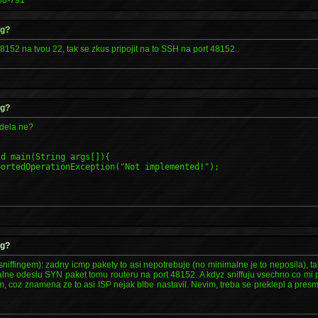
ng?
48152 na tvou 22, tak se zkus pripojit na to SSH na port 48152..
ng?
 dela ne?
id main(String args[]){
ortedOperationException("Not implemented!");
ng?
(sniffingem): zadny icmp pakety to asi nepotrebuje (no minimalne je to neposila),
lne odeslu SYN paket tomu routeru na port 48152. A kdyz sniffuju vsechno co mi pr
m, coz znamena ze to asi ISP nejak blbe nastavil. Nevim, treba se preklepl a pre