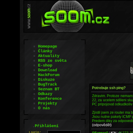
Homepage
Články
Aktuality
RSS ze světa
E-shop
Download
HackForum
Diskuze
BugTrack
Potrebuje ssh ping?
Seznam BT
Odkazy
Zdravim. Protoze nemam v
Konference
22, za ucelem sdileni sl
Projekty
PC pripojovat odkudkoliv z
O nás
Zjistil jsem ze router ma
Jsou nutne pakety ICMP
Predem diky za odpovedi 
(odpovědět)
.
Přihlášení
L
o
gin:
()Suprer()
|
|
273-3