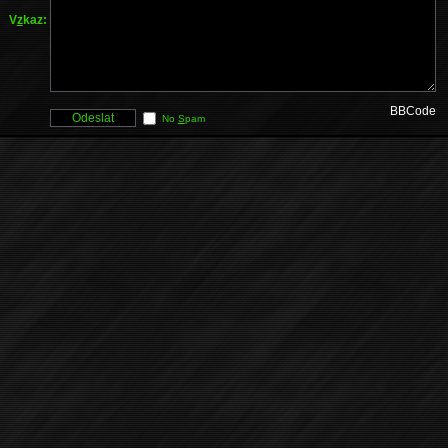
V
z
kaz:
BBCode
No
S
pam