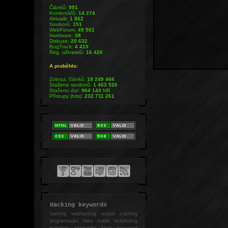
Článků:
991
Komentářů:
14 274
Aktualit:
1 862
Souborů:
151
WebForum:
49 501
Hardware:
38
Diskuze:
20 632
BugTrack:
4 415
Reg. uživatelů:
16 426
A proběhlo:
Zobraz. článků:
18 249 466
Staženo souborů:
1 463 526
Staženo dat:
964 143
MB
Přístupy (hits):
232 711 261
Hacking keywords
hacking
webhacking exploit cracking
programování fake mailer lockpicking
bumpkey anonymity heslo password