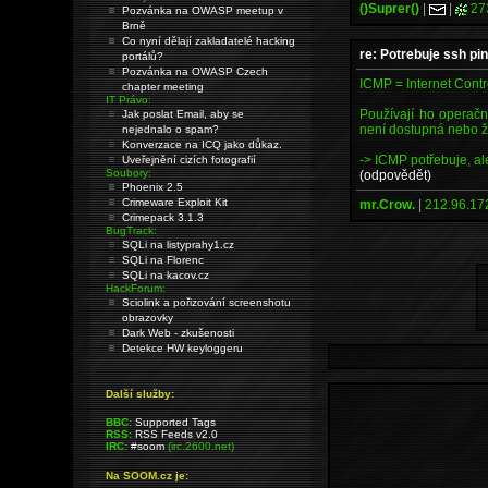
()Suprer()
|
|
27
Pozvánka na OWASP meetup v
Brně
Co nyní dělají zakladatelé hacking
re: Potrebuje ssh pi
portálů?
Pozvánka na OWASP Czech
ICMP = Internet Cont
chapter meeting
IT Právo:
Používají ho operačn
Jak poslat Email, aby se
není dostupná nebo že
nejednalo o spam?
Konverzace na ICQ jako důkaz.
-> ICMP potřebuje, al
Uveřejnění cizích fotografií
Soubory:
(odpovědět)
Phoenix 2.5
Crimeware Exploit Kit
mr.Crow.
|
212.96.17
Crimepack 3.1.3
BugTrack:
SQLi na listyprahy1.cz
SQLi na Florenc
SQLi na kacov.cz
HackForum:
Sciolink a pořizování screenshotu
obrazovky
Dark Web - zkušenosti
Detekce HW keyloggeru
Další služby:
BBC:
Supported Tags
RSS:
RSS Feeds v2.0
IRC:
#soom
(irc.2600.net)
Na SOOM.cz je: