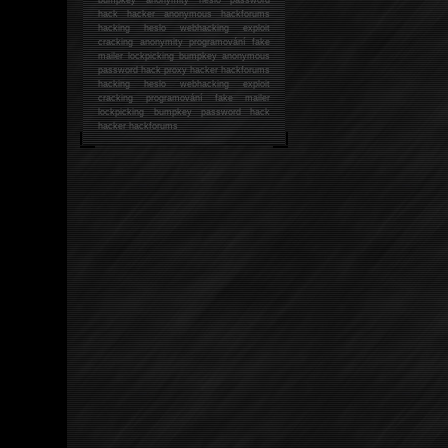
hack
hacker anonymous hackforums
hacking
heslo webhacking exploit
cracking anonymity programování fake
mailer lockpicking bumpkey anonymous
password hack proxy hacker hackforums
hacking heslo webhacking exploit
cracking programování fake mailer
lockpicking bumpkey password hack
hacker
hackforums