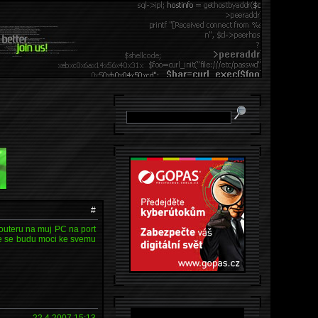
#
routeru na muj PC na port
ze se budu moci ke svemu
22.4.2007 15:13