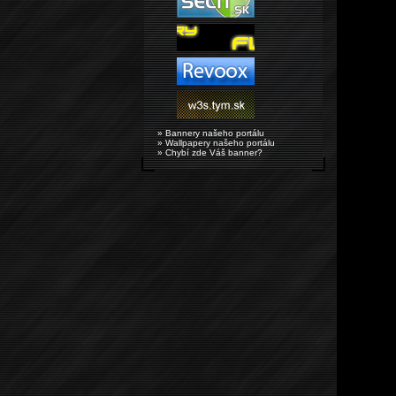
» Bannery našeho portálu
» Wallpapery našeho portálu
» Chybí zde Váš banner?