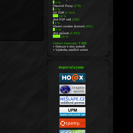
5 %
Placené Proxy
(278)
4 %
Síť TOR
(1 313)
18 %
Jiné P2P sítě
(185)
3 %
Vlastní zombie (botnet)
(491)
7 %
Jiný způsob
(1 842)
25 %
Celkem hlasovalo:
7 329
» Diskuze k této anketě
» Výsledky starších anket
.
Doporučujeme