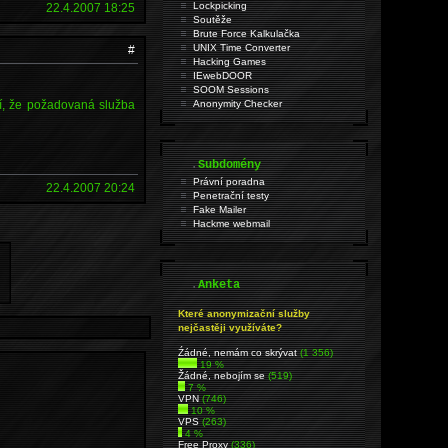
Lockpicking
22.4.2007 18:25
Soutěže
Brute Force Kalkulačka
UNIX Time Converter
#
Hacking Games
IEwebDOOR
SOOM Sessions
ní, že požadovaná služba
Anonymity Checker
.
Subdomény
Právní poradna
22.4.2007 20:24
Penetrační testy
Fake Mailer
Hackme webmail
.
Anketa
Které anonymizační služby
nejčastěji využíváte?
Źádné, nemám co skrývat
(1 356)
19 %
Žádné, nebojím se
(519)
7 %
VPN
(746)
10 %
VPS
(263)
4 %
Free Proxy
(336)