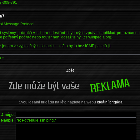
3-308-791
ng?
rol Message Protocol
í systémy počítačů v síti pro odesílání chybových zpráv - například pro oznáme
 potřebný počítač nebo router není dosažitelný. (cs.wikipedia.org)
e jenom ve vyjímečných situacích... mělo by to bez ICMP paketů jít
2.*
Zpět
Svou ideální brigádu na léto najdete na webu
Ideální brigáda
Jmé
n
o:
Na
d
pis: