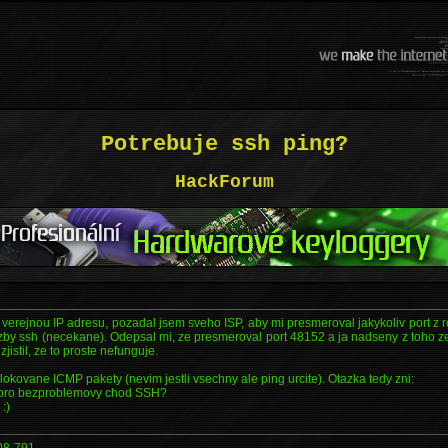
Potrebuje ssh ping?
HackForum
erejnou IP adresu, pozadal jsem sveho ISP, aby mi presmeroval jakykoliv port z 
uzby ssh (necekane). Odepsal mi, ze presmeroval port 48152 a ja nadseny z toho 
jistil, ze to proste nefunguje.
 blokovane ICMP pakety (nevim jestli vsechny ale ping urcite). Otazka tedy zni:
 pro bezproblemovy chod SSH?
:)
08-791