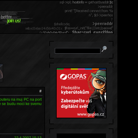
#
routeru na muj PC na port
ze se budu moci ke svemu
22.4.2007 15:13