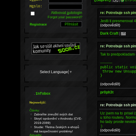
H
e
slo:
re: Potrebuje ssh pi
Aktivovat
a
utologin
Forgot your password?
Jestli ti presmeroval 
Registrace
(odpovědět)
Dark Craft
|
re: Potrebuje ssh pi
Tak to predpokladam
----------
public static vo
throw new Unsupp
Select Language
▼
}
(odpovědět)
pr0ph3t
.
Infobox
Nejnovější:
re: Potrebuje ssh pi
Články:
Uz jsem na to prisel 
Zabraňte zneužití svých dat
u toho routeru. Norma
Skrytí oprávnění v Androidu (CVE-
ho tady proste nevidi
2019-2089)
:)
Studie: Třetina českých e-shopů
(odpovědět)
má bezpečnostní problémy!
Aktuality: