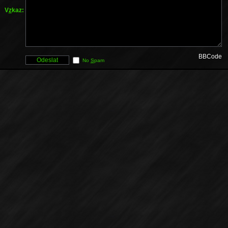
V
z
kaz:
BBCode
No
S
pam