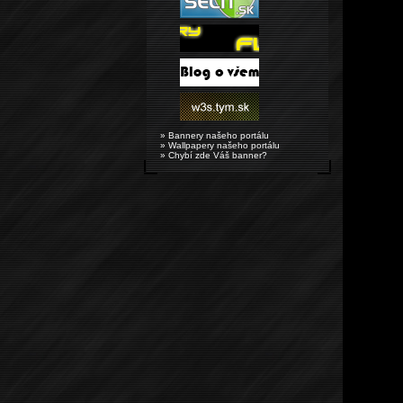
» Bannery našeho portálu
» Wallpapery našeho portálu
» Chybí zde Váš banner?