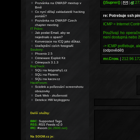
()Suprer()
|
|
27
Pozvánka na OWASP meetup v
Brně
Co nyní dělají zakladatelé hacking
re: Potrebuje ssh pi
portálů?
Pozvánka na OWASP Czech
ICMP = Internet Cont
chapter meeting
IT Právo:
Používají ho operačn
Jak poslat Email, aby se
není dostupná nebo že
nejednalo o spam?
Konverzace na ICQ jako důkaz.
-> ICMP potřebuje, al
Uveřejnění cizích fotografií
Soubory:
(odpovědět)
Phoenix 2.5
Crimeware Exploit Kit
mr.Crow.
|
212.96.17
Crimepack 3.1.3
BugTrack:
SQLi na listyprahy1.cz
SQLi na Florenc
SQLi na kacov.cz
HackForum:
Sciolink a pořizování screenshotu
obrazovky
Dark Web - zkušenosti
Detekce HW keyloggeru
Další služby:
BBC:
Supported Tags
RSS:
RSS Feeds v2.0
IRC:
#soom
(irc.2600.net)
Na SOOM.cz je: