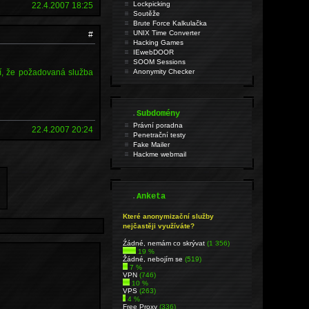
Lockpicking
22.4.2007 18:25
Soutěže
Brute Force Kalkulačka
UNIX Time Converter
#
Hacking Games
IEwebDOOR
SOOM Sessions
ní, že požadovaná služba
Anonymity Checker
.
Subdomény
Právní poradna
22.4.2007 20:24
Penetrační testy
Fake Mailer
Hackme webmail
.
Anketa
Které anonymizační služby
nejčastěji využíváte?
Źádné, nemám co skrývat
(1 356)
19 %
Žádné, nebojím se
(519)
7 %
VPN
(746)
10 %
VPS
(263)
4 %
Free Proxy
(336)