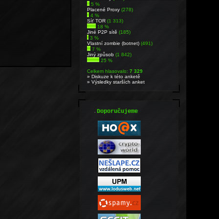
5 %
Placené Proxy
(278)
4 %
Síť TOR
(1 313)
18 %
Jiné P2P sítě
(185)
3 %
Vlastní zombie (botnet)
(491)
7 %
Jiný způsob
(1 842)
25 %
Celkem hlasovalo:
7 329
» Diskuze k této anketě
» Výsledky starších anket
.
Doporučujeme