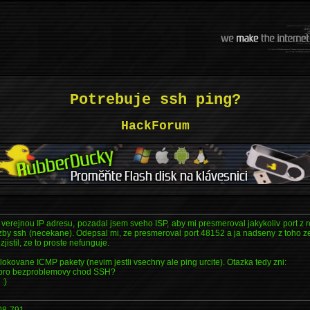
Potrebuje ssh ping?
HackForum
erejnou IP adresu, pozadal jsem sveho ISP, aby mi presmeroval jakykoliv port z 
uzby ssh (necekane). Odepsal mi, ze presmeroval port 48152 a ja nadseny z toho 
jistil, ze to proste nefunguje.
 blokovane ICMP pakety (nevim jestli vsechny ale ping urcite). Otazka tedy zni:
 pro bezproblemovy chod SSH?
:)
08-791