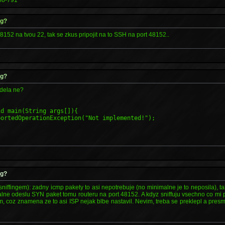
ng?
48152 na tvou 22, tak se zkus pripojit na to SSH na port 48152..
ng?
 dela ne?
id main(String args[]){
ortedOperationException("Not implemented!");
ng?
(sniffingem): zadny icmp pakety to asi nepotrebuje (no minimalne je to neposila),
lne odeslu SYN paket tomu routeru na port 48152. A kdyz sniffuju vsechno co mi pr
m, coz znamena ze to asi ISP nejak blbe nastavil. Nevim, treba se preklepl a pre