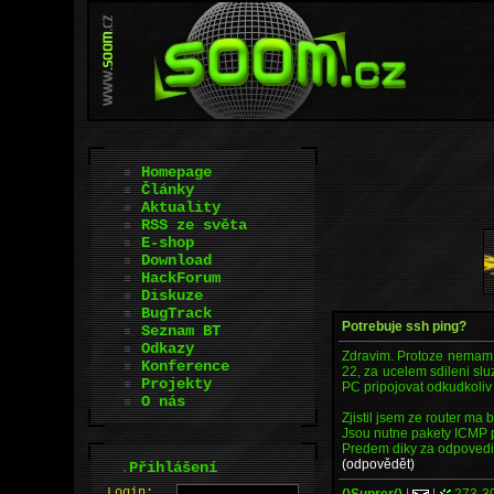
Homepage
Články
Aktuality
RSS ze světa
E-shop
Download
HackForum
Diskuze
BugTrack
Potrebuje ssh ping?
Seznam BT
Odkazy
Zdravim. Protoze nemam v
Konference
22, za ucelem sdileni sl
Projekty
PC pripojovat odkudkoliv z
O nás
Zjistil jsem ze router ma
Jsou nutne pakety ICMP
Predem diky za odpovedi 
(odpovědět)
.
Přihlášení
L
o
gin:
()Suprer()
|
|
273-3