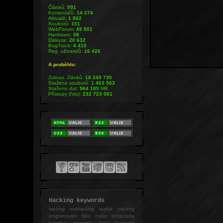
Článků:
991
Komentářů:
14 274
Aktualit:
1 862
Souborů:
151
WebForum:
49 501
Hardware:
38
Diskuze:
20 632
BugTrack:
4 415
Reg. uživatelů:
16 426
A proběhlo:
Zobraz. článků:
18 249 730
Staženo souborů:
1 463 563
Staženo dat:
964 185
MB
Přístupy (hits):
232 723 061
Hacking keywords
hacking
webhacking exploit cracking
programování fake mailer lockpicking
bumpkey anonymity heslo password