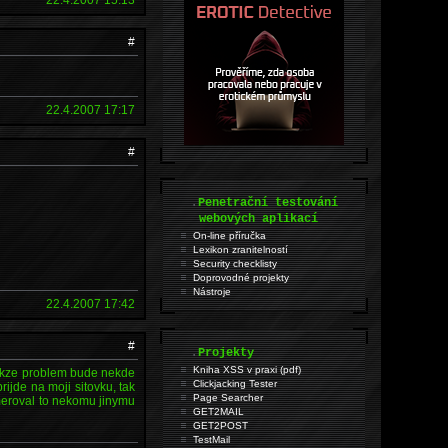
#
22.4.2007 17:17
#
.
Penetrační testování
webových aplikací
On-line příručka
Lexikon zranitelností
Security checklisty
Doprovodné projekty
Nástroje
22.4.2007 17:42
#
.
Projekty
Kniha XSS v praxi (pdf)
 takze problem bude nekde
Clickjacking Tester
ijde na moji sitovku, tak
Page Searcher
smeroval to nekomu jinymu
GET2MAIL
GET2POST
TestMail