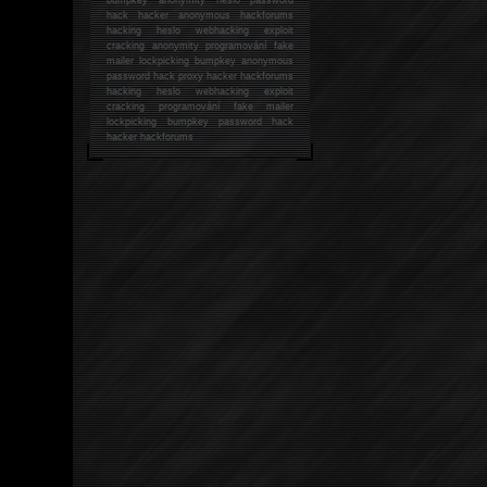
hack
hacker anonymous hackforums
hacking
heslo webhacking exploit
cracking anonymity programování fake
mailer lockpicking bumpkey anonymous
password hack proxy hacker hackforums
hacking heslo webhacking exploit
cracking programování fake mailer
lockpicking bumpkey password hack
hacker
hackforums