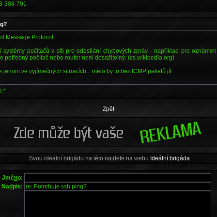
3-308-791
ng?
rol Message Protocol
í systémy počítačů v síti pro odesílání chybových zpráv - například pro oznáme
 potřebný počítač nebo router není dosažitelný. (cs.wikipedia.org)
e jenom ve vyjímečných situacích... mělo by to bez ICMP paketů jít
2.*
Zpět
Svou ideální brigádu na léto najdete na webu
Ideální brigáda
Jmé
n
o:
Na
d
pis: