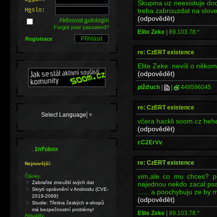
Skupina uz neexistuje doce
treba zabrouzdat na slov
H
e
slo:
(odpovědět)
Aktivovat
a
utologin
Forgot your password?
Elite Zeke
|
89.103.78.*
Registrace
re: CzERT existence
Elite Zeke: nevíš o někom
(odpovědět)
pižďuch
|
|
449596045
re: CzERT existence
Select Language
▼
včera hackli soom.cz heh
(odpovědět)
cC2ErVv
.
Infobox
re: CzERT existence
Nejnovější:
vim,ale co mu chces? p
Články:
Zabraňte zneužití svých dat
najednou nekdo zacal psat 
Skrytí oprávnění v Androidu (CVE-
...... a poochybuju ze by 
2019-2089)
(odpovědět)
Studie: Třetina českých e-shopů
má bezpečnostní problémy!
Elite Zeke
|
89.103.78.*
Aktuality: