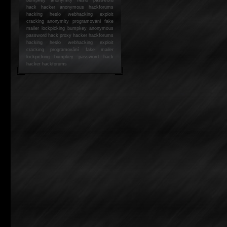
hack
hacker anonymous hackforums
hacking
heslo webhacking exploit
cracking anonymity programování fake
mailer lockpicking bumpkey anonymous
password hack proxy hacker hackforums
hacking heslo webhacking exploit
cracking programování fake mailer
lockpicking bumpkey password hack
hacker
hackforums