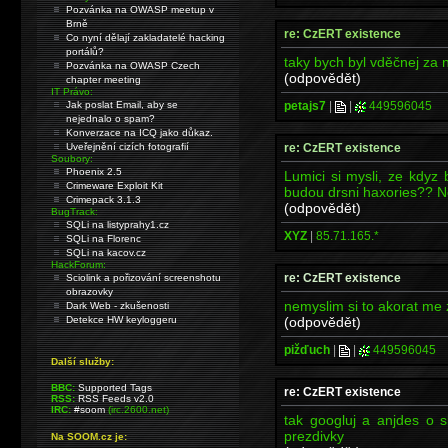
Pozvánka na OWASP meetup v
Brně
re: CzERT existence
Co nyní dělají zakladatelé hacking
portálů?
taky bych byl vděčnej za 
Pozvánka na OWASP Czech
(odpovědět)
chapter meeting
IT Právo:
petajs7
|
|
449596045
Jak poslat Email, aby se
nejednalo o spam?
Konverzace na ICQ jako důkaz.
re: CzERT existence
Uveřejnění cizích fotografií
Soubory:
Phoenix 2.5
Lumici si mysli, ze kdy
Crimeware Exploit Kit
budou drsni haxories?? N
Crimepack 3.1.3
(odpovědět)
BugTrack:
SQLi na listyprahy1.cz
XYZ
|
85.71.165.*
SQLi na Florenc
SQLi na kacov.cz
HackForum:
re: CzERT existence
Sciolink a pořizování screenshotu
obrazovky
nemyslim si to akorat me 
Dark Web - zkušenosti
(odpovědět)
Detekce HW keyloggeru
pižďuch
|
|
449596045
Další služby:
BBC:
Supported Tags
re: CzERT existence
RSS:
RSS Feeds v2.0
IRC:
#soom
(irc.2600.net)
tak googluj a anjdes o 
prezdivky
Na SOOM.cz je: