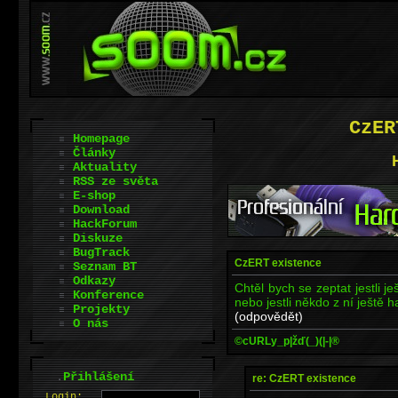
CzER
Homepage
Články
Aktuality
RSS ze světa
E-shop
Download
HackForum
Diskuze
BugTrack
CzERT existence
Seznam BT
Odkazy
Chtěl bych se zeptat jestli 
Konference
nebo jestli někdo z ní ještě 
Projekty
(odpovědět)
O nás
©cURLy_p|žď(_)(|-|®
.
Přihlášení
re: CzERT existence
L
o
gin: