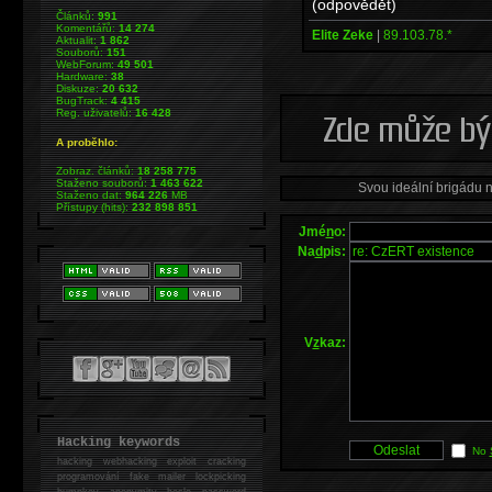
(odpovědět)
Článků:
991
Komentářů:
14 274
Elite Zeke
|
89.103.78.*
Aktualit:
1 862
Souborů:
151
WebForum:
49 501
Hardware:
38
Diskuze:
20 632
BugTrack:
4 415
Reg. uživatelů:
16 428
A proběhlo:
Zobraz. článků:
18 258 775
Staženo souborů:
1 463 622
Svou ideální brigádu 
Staženo dat:
964 226
MB
Přístupy (hits):
232 898 851
Jmé
n
o:
Na
d
pis:
V
z
kaz:
Hacking keywords
No
hacking
webhacking exploit cracking
programování fake mailer lockpicking
bumpkey anonymity heslo password