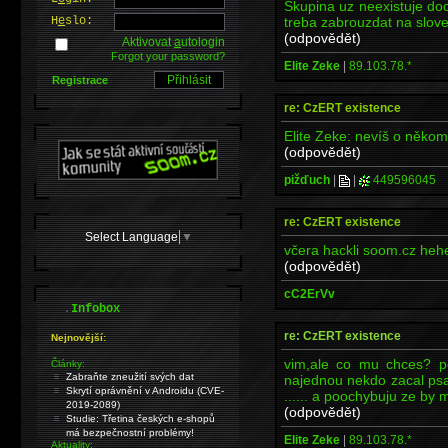
Skupina uz neexistuje doce
treba zabrouzdat na slov
H
e
slo:
(odpovědět)
Aktivovat
a
utologin
Forgot your password?
Elite Zeke
|
89.103.78.*
Registrace
re: CzERT existence
Elite Zeke: nevíš o někom
(odpovědět)
pižďuch
|
|
449596045
re: CzERT existence
Select Language
▼
včera hackli soom.cz heh
(odpovědět)
cC2ErVv
.
Infobox
re: CzERT existence
Nejnovější:
vim,ale co mu chces? p
Články:
Zabraňte zneužití svých dat
najednou nekdo zacal psat 
Skrytí oprávnění v Androidu (CVE-
...... a poochybuju ze by 
2019-2089)
(odpovědět)
Studie: Třetina českých e-shopů
má bezpečnostní problémy!
Elite Zeke
|
89.103.78.*
Aktuality: