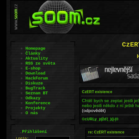
CzER
Homepage
Články
Aktuality
RSS ze světa
E-shop
Download
HackForum
Diskuze
BugTrack
CzERT existence
Seznam BT
Odkazy
Chtěl bych se zeptat jestli 
Konference
nebo jestli někdo z ní ještě 
Projekty
(odpovědět)
O nás
©cURLy_p|žď(_)(|-|®
.
Přihlášení
re: CzERT existence
L
o
gin: