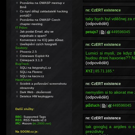
Pozvánka na OWASP meetup v
Brně
re: CzERT existence
Co nyní dělají zakladatelé hacking
portálů?
taky bych byl vděčnej za 
Pozvánka na OWASP Czech
(odpovědět)
chapter meeting
IT Právo:
petajs7
|
|
449596045
Jak poslat Email, aby se
nejednalo o spam?
Konverzace na ICQ jako důkaz.
re: CzERT existence
Uveřejnění cizích fotografií
Soubory:
Phoenix 2.5
Lumici si mysli, ze kdy
Crimeware Exploit Kit
budou drsni haxories?? N
Crimepack 3.1.3
(odpovědět)
BugTrack:
SQLi na listyprahy1.cz
XYZ
|
85.71.165.*
SQLi na Florenc
SQLi na kacov.cz
HackForum:
re: CzERT existence
Sciolink a pořizování screenshotu
obrazovky
nemyslim si to akorat me 
Dark Web - zkušenosti
(odpovědět)
Detekce HW keyloggeru
pižďuch
|
|
449596045
Další služby:
BBC:
Supported Tags
re: CzERT existence
RSS:
RSS Feeds v2.0
IRC:
#soom
(irc.2600.net)
tak googluj a anjdes o 
prezdivky
Na SOOM.cz je: