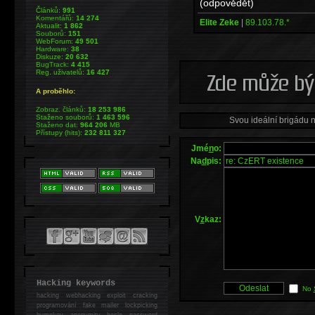
(odpovědět)
Článků:
991
Komentářů:
14 274
Elite Zeke
|
89.103.78.*
Aktualit:
1 862
Souborů:
151
WebForum:
49 501
Hardware:
38
Diskuze:
20 632
BugTrack:
4 415
Reg. uživatelů:
16 427
A proběhlo:
Zobraz. článků:
18 253 986
Staženo souborů:
1 463 596
Svou ideální brigádu 
Staženo dat:
964 206
MB
Přístupy (hits):
232 811 327
Jmé
n
o:
Na
d
pis:
V
z
kaz:
Hacking keywords
No
hacking
webhacking exploit cracking
programování fake mailer lockpicking
bumpkey anonymity heslo password