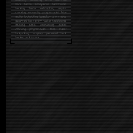
hack
hacker anonymous hackforums
hacking
heslo webhacking exploit
cracking anonymity programování fake
mailer lockpicking bumpkey anonymous
password hack proxy hacker hackforums
hacking heslo webhacking exploit
cracking programování fake mailer
lockpicking bumpkey password hack
hacker
hackforums