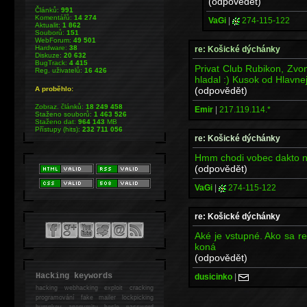
(odpovědět)
Článků:
991
Komentářů:
14 274
VaGi
|
274-115-122
Aktualit:
1 862
Souborů:
151
WebForum:
49 501
Hardware:
38
re: Košické dýchánky
Diskuze:
20 632
BugTrack:
4 415
Privat Club Rubikon, Zvon
Reg. uživatelů:
16 426
hladal :) Kusok od Hlavnej
(odpovědět)
A proběhlo:
Zobraz. článků:
18 249 458
Emir
|
217.119.114.*
Staženo souborů:
1 463 526
Staženo dat:
964 143
MB
Přístupy (hits):
232 711 056
re: Košické dýchánky
Hmm chodi vobec dakto na
(odpovědět)
VaGi
|
274-115-122
re: Košické dýchánky
Aké je vstupné. Ako sa r
koná
(odpovědět)
Hacking keywords
dusicinko
|
hacking
webhacking exploit cracking
programování fake mailer lockpicking
bumpkey anonymity heslo password