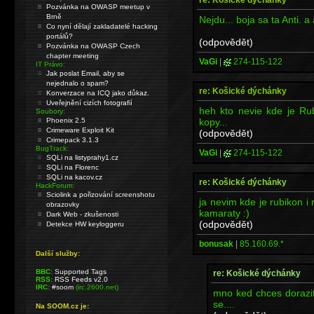
Pozvánka na OWASP meetup v
Brně
Nejdu... boja sa ta Anti. 
Co nyní dělají zakladatelé hacking
portálů?
(odpovědět)
Pozvánka na OWASP Czech
chapter meeting
VaGi
|
274-115-122
IT Právo:
Jak poslat Email, aby se
nejednalo o spam?
re: Košické dýchánky
Konverzace na ICQ jako důkaz.
Uveřejnění cizích fotografií
heh kto nevie kde je Ru
Soubory:
kopy...
Phoenix 2.5
Crimeware Exploit Kit
(odpovědět)
Crimepack 3.1.3
BugTrack:
VaGi
|
274-115-122
SQLi na listyprahy1.cz
SQLi na Florenc
SQLi na kacov.cz
re: Košické dýchánky
HackForum:
Sciolink a pořizování screenshotu
ja nevim kde je rubikon i
obrazovky
kamaraty :)
Dark Web - zkušenosti
(odpovědět)
Detekce HW keyloggeru
bonusak
|
85.160.69.*
Další služby:
BBC:
Supported Tags
re: Košické dýchánky
RSS:
RSS Feeds v2.0
IRC:
#soom
(irc.2600.net)
mno ked chces dorazi
se....
Na SOOM.cz je: