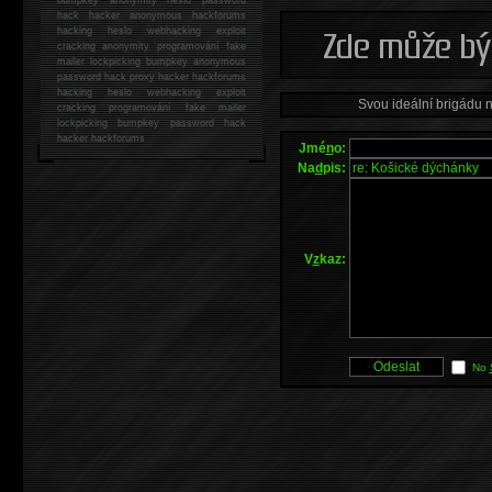
hack
hacker anonymous hackforums
hacking
heslo webhacking exploit
cracking anonymity programování fake
mailer lockpicking bumpkey anonymous
password hack proxy hacker hackforums
hacking heslo webhacking exploit
Svou ideální brigádu 
cracking programování fake mailer
lockpicking bumpkey password hack
hacker
hackforums
Jmé
n
o:
Na
d
pis:
V
z
kaz:
No