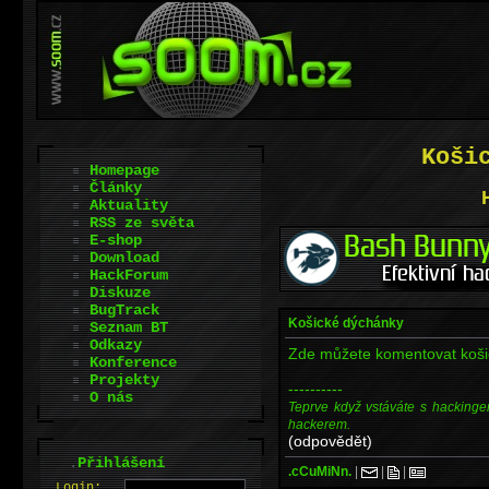
Koši
Homepage
Články
Aktuality
RSS ze světa
E-shop
Download
HackForum
Diskuze
BugTrack
Košické dýchánky
Seznam BT
Odkazy
Zde můžete komentovat koši
Konference
Projekty
----------
O nás
Teprve když vstáváte s hackinge
hackerem.
(odpovědět)
.
Přihlášení
.cCuMiNn.
|
|
|
L
o
gin: