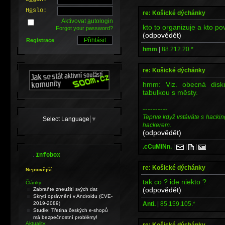
H
e
slo:
re: Košické dýchánky
Aktivovat
a
utologin
kto to organizuje a kto p
Forgot your password?
(odpovědět)
Registrace
hmm
|
88.212.20.*
re: Košické dýchánky
hmm: Viz. obecná dis
tabulkou s městy.
----------
Teprve když vstáváte s hackin
Select Language
▼
hackerem.
(odpovědět)
.cCuMiNn.
|
|
|
.
Infobox
re: Košické dýchánky
Nejnovější:
tak co ? ide niekto ?
Články:
(odpovědět)
Zabraňte zneužití svých dat
Skrytí oprávnění v Androidu (CVE-
Anti.
|
85.159.105.*
2019-2089)
Studie: Třetina českých e-shopů
má bezpečnostní problémy!
Aktuality:
re: Košické dýchánky